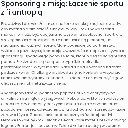
Sponsoring z misją: Łączenie sportu
z filantropią
Prawdziwy lider wie, że sukces na torze smakuje najlepiej wtedy,
gdy można się nim dzielić z innymi. W 2026 roku nowoczesna
marka nie może być obojętna na wyzwania społeczne. Sport, a w
szczególności motorsport, daje nam unikalną platformę do
nagłaśniania ważnych spraw. Moje podejście do partnerstwa
wykracza poza czystą komercję. Uważam, że najlepsze aktywacja
sponsoringu sportowego pomysły to te, które niosą za sobą realną
pomoc. Przykładem są kampanie typu “Kilometry dla
potrzebujących”. W tym modelu każda runda pokonana na torze
podczas Ferrari Challenge przekłada się na konkretne wsparcie
finansowe dla wybranych fundacji. To nadaje każdemu wyścigowi
głębszy, niemal metafizyczny sens.
Angażujemy fanów i partnerów poprzez aukcje charytatywne
unikalnych pamiątek wyścigowych. Rękawice, w których walczyłem
o podium, czy elementy poszycia bolidu stają się przedmiotami
pożądanymi przez kolekcjonerów, a dochód z ich sprzedaży ratuje
zdrowie i życie. Zapraszanie podopiecznych fundacji na dni
testowe to kolejny krok. Widok dziecka, które może z bliska dotknąć
legendy Ferrari, jest bezcenny. Takie działania budują wizerunek