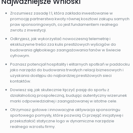
Najważniejsze Wnioski
Zrozumiesz zasadę 1:1, która zakłada inwestowanie w
promocję partnerstwa kwoty równej kosztowi zakupu samych
praw sponsoringowych, co jest fundamentem realnego
zwrotu z inwestycji.
Odkryjesz, jak wykorzystać nowoczesną telemetrię i
ekskluzywne treści zza kulis prestiżowych wyścigów do
budowania głębokiego zaangażowania fanów w świecie
cyfrowym.
Poznasz potencjał hospitality i elitarnych spotkań w paddocku
jako narzędzi do budowania trwałych relacji biznesowych i
uzyskania dostępu do najbardziej prestiżowych sieci
kontaktów.
Dowiesz się, jak skutecznie łączyć pasję do sportu z
działalnością prospołeczną, budując autentyczny wizerunek
marki odpowiedzialnej i zaangażowanej w istotne cele.
Otrzymasz gotowe i innowacyjne aktywacja sponsoringu
sportowego pomysły, które pozwolą Ci przejąć inicjatywę i
przekształcić statyczne logo w dynamiczne narzędzie
realnego wzrostu firmy.