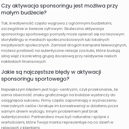
Czy aktywacja sponsoringu jest możliwa przy
małym budżecie?
Tak, kreatywność często wygrywa z ogromnymi budżetami,
szczególnie w świecie cyfrowym. Skuteczna aktywacja
sponsoringu sportowego pomysły może opierać się na niszowym
storytellingu w mediach społecznościowych lub lokalnych
inicjatywach społecznych. Zamiast drogich kampanii telewizyjnych,
możesz postawić na autentyczne relacje zza kulis, które budują
silną więź z konkretną grupą docelową przy relatywnie niskich
nakładach finansowych.
Jakie są najczęstsze błędy w aktywacji
sponsoringu sportowego?
Największym błędem jest logo-centryzm, czyli przekonanie, że
sama obecność znaku graficznego na bolidzie wystarczy do
osiągnięcia sukcesu. Firmy często zapominają o wyznaczeniu
mierzalnych celów i brakuje im konsekwencji w działaniu poza
samym dniem wyścigu. Innym problemem jest brak
autentyczności. Partnerstwo musi być naturalne i spójne z
wartościami, które Twoja marka reprezentuje na co dzień w
relacjach z klientami.