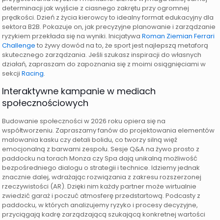
determinacji jak wyjście z ciasnego zakrętu przy ogromnej
prędkości. Dzień z życia kierowcy to idealny format edukacyjny dla
sektora B2B. Pokazuje on, jak precyzyjne planowanie i zarządzanie
ryzykiem przekłada się na wyniki. Inicjatywa
Roman Ziemian Ferrari
Challenge
to żywy dowód na to, że sport jest najlepszą metaforą
skutecznego zarządzania. Jeśli szukasz inspiracji do własnych
działań, zapraszam do zapoznania się z moimi osiągnięciami w
sekcji
Racing
.
Interaktywne kampanie w mediach
społecznościowych
Budowanie społeczności w 2026 roku opiera się na
współtworzeniu. Zapraszamy fanów do projektowania elementów
malowania kasku czy detali bolidu, co tworzy silną więź
emocjonalną z barwami zespołu. Sesje Q&A na żywo prosto z
paddocku na torach Monza czy Spa dają unikalną możliwość
bezpośredniego dialogu o strategii i technice. Idziemy jednak
znacznie dalej, wdrażając rozwiązania z zakresu rozszerzonej
rzeczywistości (AR). Dzięki nim każdy partner może wirtualnie
zwiedzić garaż i poczuć atmosferę przedstartową. Podcasty z
paddocku, w których analizujemy ryzyko i procesy decyzyjne,
przyciągają kadrę zarządzającą szukającą konkretnej wartości