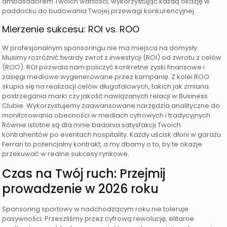
ambasadorem Twoich wartości, wykorzystując każdą okazję w
paddocku do budowania Twojej przewagi konkurencyjnej.
Mierzenie sukcesu: ROI vs. ROO
W profesjonalnym sponsoringu nie ma miejsca na domysły.
Musimy rozróżnić twardy zwrot z inwestycji (ROI) od zwrotu z celów
(ROO). ROI pozwala nam policzyć konkretne zyski finansowe i
zasięgi mediowe wygenerowane przez kampanię. Z kolei ROO
skupia się na realizacji celów długofalowych, takich jak zmiana
postrzegania marki czy jakość nawiązanych relacji w Business
Clubie. Wykorzystujemy zaawansowane narzędzia analityczne do
monitorowania obecności w mediach cyfrowych i tradycyjnych.
Równie istotne są dla mnie badania satysfakcji Twoich
kontrahentów po eventach hospitality. Każdy uścisk dłoni w garażu
Ferrari to potencjalny kontrakt, a my dbamy o to, by te okazje
przekuwać w realne sukcesy rynkowe.
Czas na Twój ruch: Przejmij
prowadzenie w 2026 roku
Sponsoring sportowy w nadchodzącym roku nie toleruje
pasywności. Przeszliśmy przez cyfrową rewolucję, elitarne