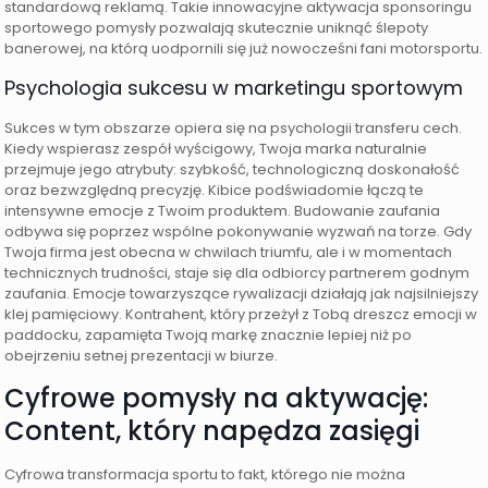
standardową reklamą. Takie innowacyjne aktywacja sponsoringu
sportowego pomysły pozwalają skutecznie uniknąć ślepoty
banerowej, na którą uodpornili się już nowocześni fani motorsportu.
Psychologia sukcesu w marketingu sportowym
Sukces w tym obszarze opiera się na psychologii transferu cech.
Kiedy wspierasz zespół wyścigowy, Twoja marka naturalnie
przejmuje jego atrybuty: szybkość, technologiczną doskonałość
oraz bezwzględną precyzję. Kibice podświadomie łączą te
intensywne emocje z Twoim produktem. Budowanie zaufania
odbywa się poprzez wspólne pokonywanie wyzwań na torze. Gdy
Twoja firma jest obecna w chwilach triumfu, ale i w momentach
technicznych trudności, staje się dla odbiorcy partnerem godnym
zaufania. Emocje towarzyszące rywalizacji działają jak najsilniejszy
klej pamięciowy. Kontrahent, który przeżył z Tobą dreszcz emocji w
paddocku, zapamięta Twoją markę znacznie lepiej niż po
obejrzeniu setnej prezentacji w biurze.
Cyfrowe pomysły na aktywację:
Content, który napędza zasięgi
Cyfrowa transformacja sportu to fakt, którego nie można