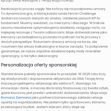
łącząc świat wyścigów z Twoją wizją rozwoju.
Realizacja to proces ciągły. Nie kończy się na podpisaniu umowy.
To dynamiczna gra, w której każda runda Ferrari Challenge
dostarcza nowych danych do analizy. Ustalenie jasnych KPI to
fundament. Musimy wiedzieć, co mierzymy i dlaczego. W trakcie
sezonu nieustannie optymalizujemy działania, reagując na to, co
najlepiej rezonuje z Twoimi odbiorcami. Moje doświadczenie jako
kierowcy i przedsiębiorcy pozwala mi patrzeć na te procesy z
dwóch perspektyw. Rozumiem dreszcz emocji na torze, ale
rozumiem też arkusz kalkulacyjny w biurze zarządu. To połączenie
gwarantuje, że nasze wspólne działania będą miały charakter
operacyjny, a nie tylko dekoracyjny.
Personalizacja oferty sponsorskiej
Standardowe pakiety sponsorskie to przeżytek. W 2026 roku liczy
się elastyczność i dopasowanie aktywności do DNA Twojej firmy.
Inaczej projektujemy aktywację dla sektora IT, stawiając na
innowacje i dane, a inaczej dla branży finansowej czy świata sztuki,
gdzie kluczowy jest prestiż i unikalność doświadczenia. Moja wizja
Romana Ziemiana
jako partnera biznesowego zakłada relację
opartą na współdziałaniu. Nie jestem tylko sportowcem, któremu
przekazujesz budżet. Jestem liderem, który staje się