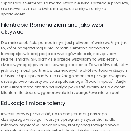
“Sponsora z Sercem”. To marka, która nie tylko sprzedaje produkty,
ale aktywnie zmienia świat na lepsze, ramię w ramię ze
sportowcem.
Filantropia Romana Ziemiana jako wzór
aktywacji
Dla mnie osobiście pomoc innym jest paliwem równie ważnym jak
to, które napędza mój silnik. Roman Ziemian filantropia to
koncepcja, w której pasja do wyścigów staje się narzędziem
realnej zmiany. Skupiamy się przede wszystkim na wspieraniu
dzieci wymagających kosztownego leczenia. To wspólny cel, który
jednoczy moich partnerów biznesowych wokół wartości wyższych
niż tylko słupki sprzedaży. Dla każdego sponsora przygotowujemy
szczegółowe raporty wpływu społecznego (Social Impact). Dzięki
temu firma może czarno na białym pokazać swoim udziałowcom i
klientom, ile dobra wygenerowało ich zaangażowanie w sport.
Edukacja i młode talenty
Inwestujemy w przyszłość, bo to ona jest metą naszego
dzisiejszego wyścigu. Tworzymy programy stypendialne dla
młodych inżynierów i mechaników, którzy chcą rozwijać swoje
umiejętności w świecie high-tech. Moje działania są silnie