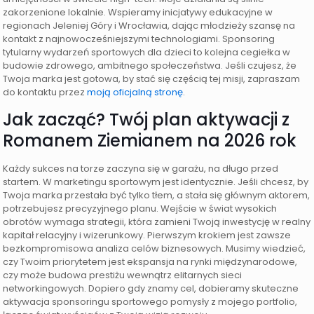
zakorzenione lokalnie. Wspieramy inicjatywy edukacyjne w
regionach Jeleniej Góry i Wrocławia, dając młodzieży szansę na
kontakt z najnowocześniejszymi technologiami. Sponsoring
tytularny wydarzeń sportowych dla dzieci to kolejna cegiełka w
budowie zdrowego, ambitnego społeczeństwa. Jeśli czujesz, że
Twoja marka jest gotowa, by stać się częścią tej misji, zapraszam
do kontaktu przez
moją oficjalną stronę
.
Jak zacząć? Twój plan aktywacji z
Romanem Ziemianem na 2026 rok
Każdy sukces na torze zaczyna się w garażu, na długo przed
startem. W marketingu sportowym jest identycznie. Jeśli chcesz, by
Twoja marka przestała być tylko tłem, a stała się głównym aktorem,
potrzebujesz precyzyjnego planu. Wejście w świat wysokich
obrotów wymaga strategii, która zamieni Twoją inwestycję w realny
kapitał relacyjny i wizerunkowy. Pierwszym krokiem jest zawsze
bezkompromisowa analiza celów biznesowych. Musimy wiedzieć,
czy Twoim priorytetem jest ekspansja na rynki międzynarodowe,
czy może budowa prestiżu wewnątrz elitarnych sieci
networkingowych. Dopiero gdy znamy cel, dobieramy skuteczne
aktywacja sponsoringu sportowego pomysły z mojego portfolio,