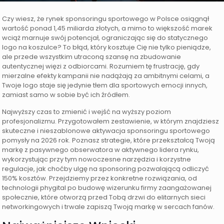
Czy wiesz, że rynek sponsoringu sportowego w Polsce osiągnął
wartość ponad 1,45 miliarda złotych, a mimo to większość marek
wciąż marnuje swój potencjał, ograniczając się do statycznego
logo na koszulce? To błąd, który kosztuje Cię nie tylko pieniądze,
ale przede wszystkim utraconą szansę na zbudowanie
autentycznej więzi z odbiorcami. Rozumiem tę frustrację, gdy
mierzalne efekty kampanii nie nadążają za ambitnymi celami, a
Twoje logo staje się jedynie tłem dla sportowych emocji innych,
zamiast samo w sobie być ich źródłem.
Najwyższy czas to zmienić i wejść na wyższy poziom
profesjonalizmu. Przygotowałem zestawienie, w którym znajdziesz
skuteczne i nieszablonowe aktywacja sponsoringu sportowego
pomysły na 2026 rok. Poznasz strategie, które przekształcą Twoją
markę z pasywnego obserwatora w aktywnego lidera rynku,
wykorzystując przy tym nowoczesne narzędzia i korzystne
regulacje, jak choćby ulgę na sponsoring pozwalającą odliczyć
150% kosztów. Przejdziemy przez konkretne rozwiązania, od
technologii phygital po budowę wizerunku firmy zaangażowanej
społecznie, które otworzą przed Tobą drzwi do elitarnych sieci
networkingowych i trwale zapiszą Twoją markę w sercach fanów.