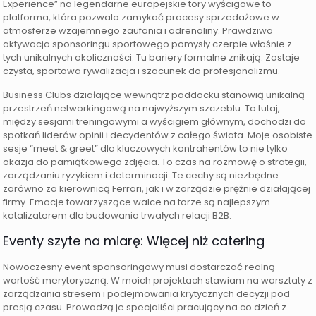
Experience” na legendarne europejskie tory wyścigowe to
platforma, która pozwala zamykać procesy sprzedażowe w
atmosferze wzajemnego zaufania i adrenaliny. Prawdziwa
aktywacja sponsoringu sportowego pomysły czerpie właśnie z
tych unikalnych okoliczności. Tu bariery formalne znikają. Zostaje
czysta, sportowa rywalizacja i szacunek do profesjonalizmu.
Business Clubs działające wewnątrz paddocku stanowią unikalną
przestrzeń networkingową na najwyższym szczeblu. To tutaj,
między sesjami treningowymi a wyścigiem głównym, dochodzi do
spotkań liderów opinii i decydentów z całego świata. Moje osobiste
sesje “meet & greet” dla kluczowych kontrahentów to nie tylko
okazja do pamiątkowego zdjęcia. To czas na rozmowę o strategii,
zarządzaniu ryzykiem i determinacji. Te cechy są niezbędne
zarówno za kierownicą Ferrari, jak i w zarządzie prężnie działającej
firmy. Emocje towarzyszące walce na torze są najlepszym
katalizatorem dla budowania trwałych relacji B2B.
Eventy szyte na miarę: Więcej niż catering
Nowoczesny event sponsoringowy musi dostarczać realną
wartość merytoryczną. W moich projektach stawiam na warsztaty z
zarządzania stresem i podejmowania krytycznych decyzji pod
presją czasu. Prowadzą je specjaliści pracujący na co dzień z