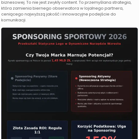
biznesowej. To nie jest zwykły content. To przemyślana strategia,
która zamienia biernego obserwatora w lojalnego partnera,
ceniącego najwyższą jakość i innowacyjne podejście do
komunikacji.