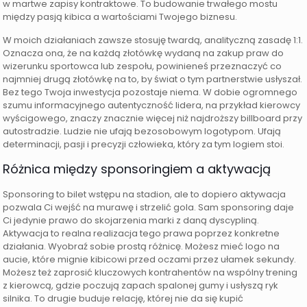
w martwe zapisy kontraktowe. To budowanie trwałego mostu
między pasją kibica a wartościami Twojego biznesu.
W moich działaniach zawsze stosuję twardą, analityczną zasadę 1:1.
Oznacza ona, że na każdą złotówkę wydaną na zakup praw do
wizerunku sportowca lub zespołu, powinieneś przeznaczyć co
najmniej drugą złotówkę na to, by świat o tym partnerstwie usłyszał.
Bez tego Twoja inwestycja pozostaje niema. W dobie ogromnego
szumu informacyjnego autentyczność lidera, na przykład kierowcy
wyścigowego, znaczy znacznie więcej niż najdroższy billboard przy
autostradzie. Ludzie nie ufają bezosobowym logotypom. Ufają
determinacji, pasji i precyzji człowieka, który za tym logiem stoi.
Różnica między sponsoringiem a aktywacją
Sponsoring to bilet wstępu na stadion, ale to dopiero aktywacja
pozwala Ci wejść na murawę i strzelić gola. Sam sponsoring daje
Ci jedynie prawo do skojarzenia marki z daną dyscypliną.
Aktywacja to realna realizacja tego prawa poprzez konkretne
działania. Wyobraź sobie prostą różnicę. Możesz mieć logo na
aucie, które mignie kibicowi przed oczami przez ułamek sekundy.
Możesz też zaprosić kluczowych kontrahentów na wspólny trening
z kierowcą, gdzie poczują zapach spalonej gumy i usłyszą ryk
silnika. To drugie buduje relację, której nie da się kupić