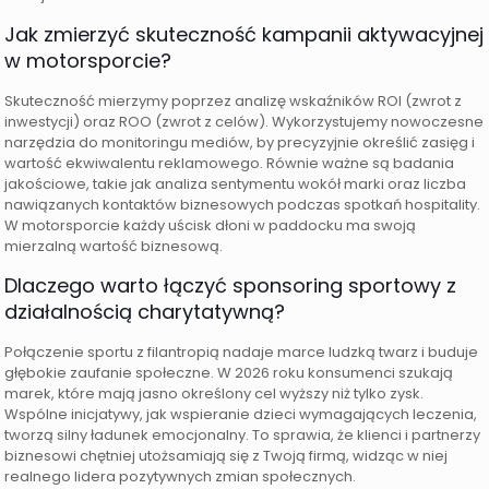
Jak zmierzyć skuteczność kampanii aktywacyjnej
w motorsporcie?
Skuteczność mierzymy poprzez analizę wskaźników ROI (zwrot z
inwestycji) oraz ROO (zwrot z celów). Wykorzystujemy nowoczesne
narzędzia do monitoringu mediów, by precyzyjnie określić zasięg i
wartość ekwiwalentu reklamowego. Równie ważne są badania
jakościowe, takie jak analiza sentymentu wokół marki oraz liczba
nawiązanych kontaktów biznesowych podczas spotkań hospitality.
W motorsporcie każdy uścisk dłoni w paddocku ma swoją
mierzalną wartość biznesową.
Dlaczego warto łączyć sponsoring sportowy z
działalnością charytatywną?
Połączenie sportu z filantropią nadaje marce ludzką twarz i buduje
głębokie zaufanie społeczne. W 2026 roku konsumenci szukają
marek, które mają jasno określony cel wyższy niż tylko zysk.
Wspólne inicjatywy, jak wspieranie dzieci wymagających leczenia,
tworzą silny ładunek emocjonalny. To sprawia, że klienci i partnerzy
biznesowi chętniej utożsamiają się z Twoją firmą, widząc w niej
realnego lidera pozytywnych zmian społecznych.