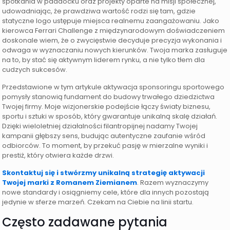
spotkania w paddocku oraz projekty oparte na misji społecznej,
udowadniając, że prawdziwa wartość rodzi się tam, gdzie
statyczne logo ustępuje miejsca realnemu zaangażowaniu. Jako
kierowca Ferrari Challenge z międzynarodowym doświadczeniem
doskonale wiem, że o zwycięstwie decyduje precyzja wykonania i
odwaga w wyznaczaniu nowych kierunków. Twoja marka zasługuje
na to, by stać się aktywnym liderem rynku, a nie tylko tłem dla
cudzych sukcesów.
Przedstawione w tym artykule aktywacja sponsoringu sportowego
pomysły stanowią fundament do budowy trwałego dziedzictwa
Twojej firmy. Moje wizjonerskie podejście łączy światy biznesu,
sportu i sztuki w sposób, który gwarantuje unikalną skalę działań.
Dzięki wieloletniej działalności filantropijnej nadamy Twojej
kampanii głębszy sens, budując autentyczne zaufanie wśród
odbiorców. To moment, by przekuć pasję w mierzalne wyniki i
prestiż, który otwiera każde drzwi.
Skontaktuj się i stwórzmy unikalną strategię aktywacji
Twojej marki z Romanem Ziemianem
. Razem wyznaczymy
nowe standardy i osiągniemy cele, które dla innych pozostają
jedynie w sferze marzeń. Czekam na Ciebie na linii startu.
Często zadawane pytania