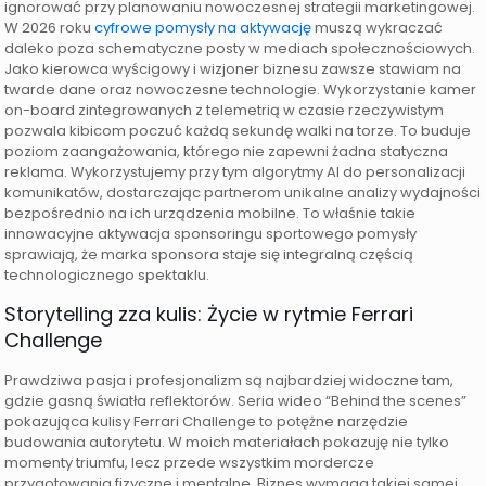
ignorować przy planowaniu nowoczesnej strategii marketingowej.
W 2026 roku
cyfrowe pomysły na aktywację
muszą wykraczać
daleko poza schematyczne posty w mediach społecznościowych.
Jako kierowca wyścigowy i wizjoner biznesu zawsze stawiam na
twarde dane oraz nowoczesne technologie. Wykorzystanie kamer
on-board zintegrowanych z telemetrią w czasie rzeczywistym
pozwala kibicom poczuć każdą sekundę walki na torze. To buduje
poziom zaangażowania, którego nie zapewni żadna statyczna
reklama. Wykorzystujemy przy tym algorytmy AI do personalizacji
komunikatów, dostarczając partnerom unikalne analizy wydajności
bezpośrednio na ich urządzenia mobilne. To właśnie takie
innowacyjne aktywacja sponsoringu sportowego pomysły
sprawiają, że marka sponsora staje się integralną częścią
technologicznego spektaklu.
Storytelling zza kulis: Życie w rytmie Ferrari
Challenge
Prawdziwa pasja i profesjonalizm są najbardziej widoczne tam,
gdzie gasną światła reflektorów. Seria wideo “Behind the scenes”
pokazująca kulisy Ferrari Challenge to potężne narzędzie
budowania autorytetu. W moich materiałach pokazuję nie tylko
momenty triumfu, lecz przede wszystkim mordercze
przygotowania fizyczne i mentalne. Biznes wymaga takiej samej