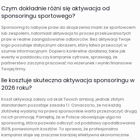
Czym dokładnie różni się aktywacja od
sponsoringu sportowego?
Sponsoring to nabycie praw do skojarzenia marki ze sportowcem
lub zespołem, natomiast aktywacja to proces przekuwania tych
praw w realne zaangażowanie odbiorców. Bez aktywacji Twoje
logo pozostaje statycznym obrazem, który łatwo przeoczyć w
szumie informacyjnym. Dopiero konkretne działania, takie jak
eventy w paddocku czy kampanie cyfrowe, sprawiają, że
partnerstwo zaczyna pracować na wizerunek i wyniki finansowe
Twojej firmy.
Ile kosztuje skuteczna aktywacja sponsoringu w
2026 roku?
Koszt aktywacji zależy od skali Twoich ambicji, jednak złotym
standardem pozostaje zasada 1:1. Oznacza to, że na każdą
złotówkę wydaną na prawa sponsorskie warto przeznaczyć drugą
na ich promocję. Pamiętaj, że w Polsce obowiązuje ulga na
sponsoring, która pozwala odliczyć od podstawy opodatkowania
150% poniesionych kosztów. To sprawia, że profesjonalna
kampania staje się znacznie bardziej efektywna ekonomicznie.