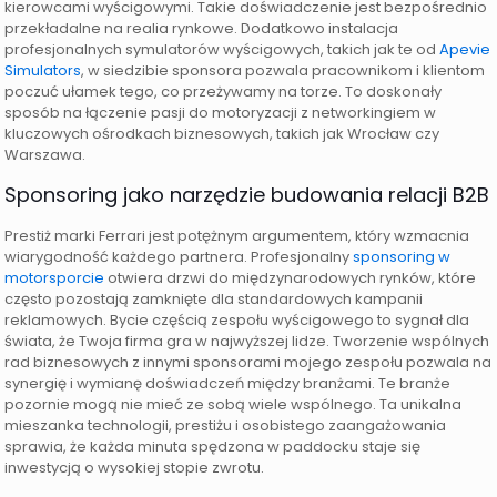
kierowcami wyścigowymi. Takie doświadczenie jest bezpośrednio
przekładalne na realia rynkowe. Dodatkowo instalacja
profesjonalnych symulatorów wyścigowych, takich jak te od
Apevie
Simulators
, w siedzibie sponsora pozwala pracownikom i klientom
poczuć ułamek tego, co przeżywamy na torze. To doskonały
sposób na łączenie pasji do motoryzacji z networkingiem w
kluczowych ośrodkach biznesowych, takich jak Wrocław czy
Warszawa.
Sponsoring jako narzędzie budowania relacji B2B
Prestiż marki Ferrari jest potężnym argumentem, który wzmacnia
wiarygodność każdego partnera. Profesjonalny
sponsoring w
motorsporcie
otwiera drzwi do międzynarodowych rynków, które
często pozostają zamknięte dla standardowych kampanii
reklamowych. Bycie częścią zespołu wyścigowego to sygnał dla
świata, że Twoja firma gra w najwyższej lidze. Tworzenie wspólnych
rad biznesowych z innymi sponsorami mojego zespołu pozwala na
synergię i wymianę doświadczeń między branżami. Te branże
pozornie mogą nie mieć ze sobą wiele wspólnego. Ta unikalna
mieszanka technologii, prestiżu i osobistego zaangażowania
sprawia, że każda minuta spędzona w paddocku staje się
inwestycją o wysokiej stopie zwrotu.