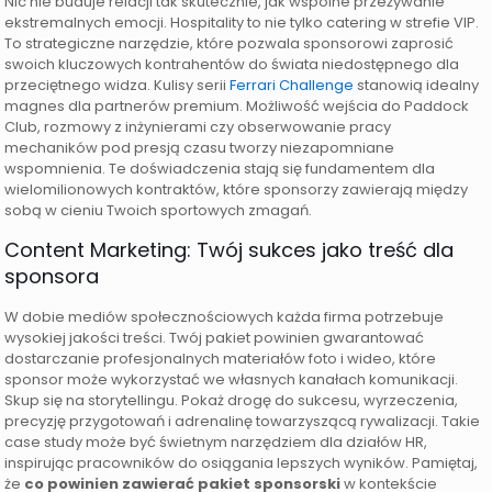
Nic nie buduje relacji tak skutecznie, jak wspólne przeżywanie
ekstremalnych emocji. Hospitality to nie tylko catering w strefie VIP.
To strategiczne narzędzie, które pozwala sponsorowi zaprosić
swoich kluczowych kontrahentów do świata niedostępnego dla
przeciętnego widza. Kulisy serii
Ferrari Challenge
stanowią idealny
magnes dla partnerów premium. Możliwość wejścia do Paddock
Club, rozmowy z inżynierami czy obserwowanie pracy
mechaników pod presją czasu tworzy niezapomniane
wspomnienia. Te doświadczenia stają się fundamentem dla
wielomilionowych kontraktów, które sponsorzy zawierają między
sobą w cieniu Twoich sportowych zmagań.
Content Marketing: Twój sukces jako treść dla
sponsora
W dobie mediów społecznościowych każda firma potrzebuje
wysokiej jakości treści. Twój pakiet powinien gwarantować
dostarczanie profesjonalnych materiałów foto i wideo, które
sponsor może wykorzystać we własnych kanałach komunikacji.
Skup się na storytellingu. Pokaż drogę do sukcesu, wyrzeczenia,
precyzję przygotowań i adrenalinę towarzyszącą rywalizacji. Takie
case study może być świetnym narzędziem dla działów HR,
inspirując pracowników do osiągania lepszych wyników. Pamiętaj,
że
co powinien zawierać pakiet sponsorski
w kontekście