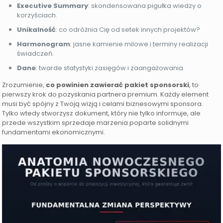
Executive Summary
: skondensowana pigułka wiedzy o
korzyściach.
Unikalność
: co odróżnia Cię od setek innych projektów?
Harmonogram
: jasne kamienie milowe i terminy realizacji
świadczeń.
Dane
: twarde statystyki zasięgów i zaangażowania.
Zrozumienie,
co powinien zawierać pakiet sponsorski
, to
pierwszy krok do pozyskania partnera premium. Każdy element
musi być spójny z Twoją wizją i celami biznesowymi sponsora.
Tylko wtedy stworzysz dokument, który nie tylko informuje, ale
przede wszystkim sprzedaje marzenia poparte solidnymi
fundamentami ekonomicznymi.