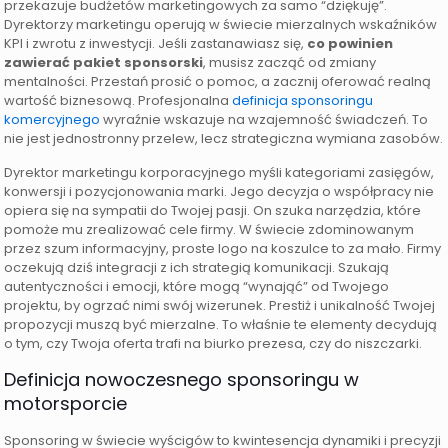
przekazuje budżetów marketingowych za samo “dziękuję”.
Dyrektorzy marketingu operują w świecie mierzalnych wskaźników
KPI i zwrotu z inwestycji. Jeśli zastanawiasz się,
co powinien
zawierać pakiet sponsorski
, musisz zacząć od zmiany
mentalności. Przestań prosić o pomoc, a zacznij oferować realną
wartość biznesową. Profesjonalna
definicja sponsoringu
komercyjnego
wyraźnie wskazuje na wzajemność świadczeń. To
nie jest jednostronny przelew, lecz strategiczna wymiana zasobów.
Dyrektor marketingu korporacyjnego myśli kategoriami zasięgów,
konwersji i pozycjonowania marki. Jego decyzja o współpracy nie
opiera się na sympatii do Twojej pasji. On szuka narzędzia, które
pomoże mu zrealizować cele firmy. W świecie zdominowanym
przez szum informacyjny, proste logo na koszulce to za mało. Firmy
oczekują dziś integracji z ich strategią komunikacji. Szukają
autentyczności i emocji, które mogą “wynająć” od Twojego
projektu, by ogrzać nimi swój wizerunek. Prestiż i unikalność Twojej
propozycji muszą być mierzalne. To właśnie te elementy decydują
o tym, czy Twoja oferta trafi na biurko prezesa, czy do niszczarki.
Definicja nowoczesnego sponsoringu w
motorsporcie
Sponsoring w świecie wyścigów to kwintesencja dynamiki i precyzji