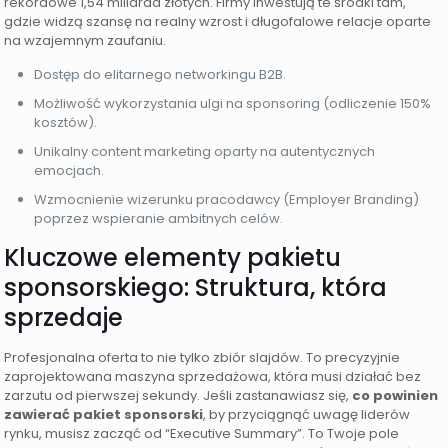
rekordowe 1,54 miliarda złotych. Firmy inwestują te środki tam,
gdzie widzą szansę na realny wzrost i długofalowe relacje oparte
na wzajemnym zaufaniu.
Dostęp do elitarnego networkingu B2B.
Możliwość wykorzystania ulgi na sponsoring (odliczenie 150%
kosztów).
Unikalny content marketing oparty na autentycznych
emocjach.
Wzmocnienie wizerunku pracodawcy (Employer Branding)
poprzez wspieranie ambitnych celów.
Kluczowe elementy pakietu
sponsorskiego: Struktura, która
sprzedaje
Profesjonalna oferta to nie tylko zbiór slajdów. To precyzyjnie
zaprojektowana maszyna sprzedażowa, która musi działać bez
zarzutu od pierwszej sekundy. Jeśli zastanawiasz się,
co powinien
zawierać pakiet sponsorski
, by przyciągnąć uwagę liderów
rynku, musisz zacząć od “Executive Summary”. To Twoje pole