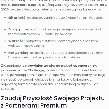
inspirować innych do działania. Taki model współpracy sprawia, że
marka sponsora staje się częścią większej, pozytywnej historii, co w
2026 roku jest kluczowym elementem przewagi konkurencyjnej.
Elitarność
: dostęp do zamkniętego świata Ferrari i Paddock
Club.
Zasięg
: obecność marki na najważniejszych wydarzeniach
motorsportowych w Europie i na świecie.
Wartości
: połączenie sukcesu komercyjnego z realnym
wpływem społecznym.
Networking
: bezpośrednie relacje z decydentami z różnych
branż w nieformalnej, prestiżowej atmosferze.
Zrozumienie,
co powinien zawierać pakiet sponsorski
na
poziomie Ferrari Challenge, to klucz do otwarcia drzwi, które dla
wielu pozostają zamknięte. To propozycja dla tych, którzy nie boją
się sięgać po więcej i chcą, by ich marka była kojarzona z
najwyższą formą profesjonalizmu i determinacji w dążeniu do
sukcesu.
Zbuduj Przyszłość Swojego Projektu
z Partnerami Premium