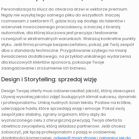
Personalizacja to klucz do otwarcia drzwi w sektorze premium.
Nigdy nie wysyłaj tego samego pliku do wszystkich. Inaczej
rozmawiam z sektorem IT, gdzie liczy się dostęp do talentów i
wizerunek nowoczesnego pracodawcy, a inaczej z branżą
automotive, dla której kluczowa jest precyzja i testowanie
rozwiązań w ekstremalnych warunkach. Wskazuj konkretne punkty
styku. Jeśli firma promuje bezpieczeństwo, pokaż, jak Twój zespół
dba o standardy techniczne. Przygotowanie szytego na miarę
świadczenia dodatkowego, na przykład unikalnego wydarzenia
dla kluczowych klientów sponsora, pokazuje Twoje
zaangażowanie i zrozumienie ich biznesu.
Design i Storytelling: sprzedaj wizję
Design Twojej oferty musi odzwierciedlać jakość, którą obiecujesz.
Używaj wysokiej jakości zdjęć budujących klimat sukcesu, dynamiki
i profesjonalizmu. Unikaj nudnych ścian tekstu. Postaw na krótkie,
uderzające hasła, które sprzedają wizję i emocje. Pokaż swój
zespół jako stabilny, zgrany organizm, który dąży do
wyznaczonego celu z chirurgiczną precyzją. Twoja oferta to
obietnica zwycięstwa, którą składasz partnerowi. Jeśli chcesz
zobaczyć, jak łączę profesjonalizm z pasją w codziennej
działalności komercyjnej,
odwiedź moją stronę i zainspiruj się do