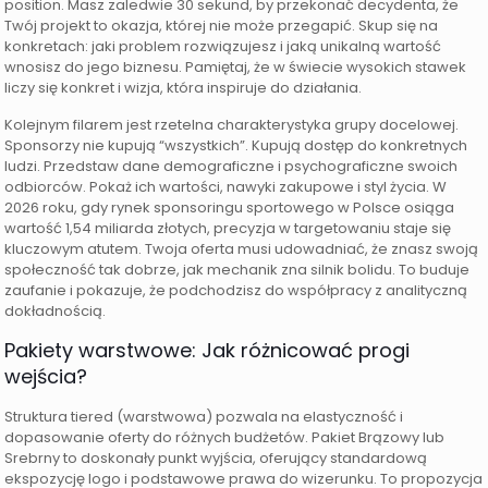
position. Masz zaledwie 30 sekund, by przekonać decydenta, że
Twój projekt to okazja, której nie może przegapić. Skup się na
konkretach: jaki problem rozwiązujesz i jaką unikalną wartość
wnosisz do jego biznesu. Pamiętaj, że w świecie wysokich stawek
liczy się konkret i wizja, która inspiruje do działania.
Kolejnym filarem jest rzetelna charakterystyka grupy docelowej.
Sponsorzy nie kupują “wszystkich”. Kupują dostęp do konkretnych
ludzi. Przedstaw dane demograficzne i psychograficzne swoich
odbiorców. Pokaż ich wartości, nawyki zakupowe i styl życia. W
2026 roku, gdy rynek sponsoringu sportowego w Polsce osiąga
wartość 1,54 miliarda złotych, precyzja w targetowaniu staje się
kluczowym atutem. Twoja oferta musi udowadniać, że znasz swoją
społeczność tak dobrze, jak mechanik zna silnik bolidu. To buduje
zaufanie i pokazuje, że podchodzisz do współpracy z analityczną
dokładnością.
Pakiety warstwowe: Jak różnicować progi
wejścia?
Struktura tiered (warstwowa) pozwala na elastyczność i
dopasowanie oferty do różnych budżetów. Pakiet Brązowy lub
Srebrny to doskonały punkt wyjścia, oferujący standardową
ekspozycję logo i podstawowe prawa do wizerunku. To propozycja