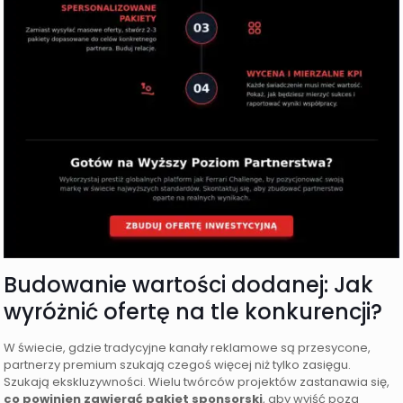
Budowanie wartości dodanej: Jak
wyróżnić ofertę na tle konkurencji?
W świecie, gdzie tradycyjne kanały reklamowe są przesycone,
partnerzy premium szukają czegoś więcej niż tylko zasięgu.
Szukają ekskluzywności. Wielu twórców projektów zastanawia się,
co powinien zawierać pakiet sponsorski
, aby wyjść poza