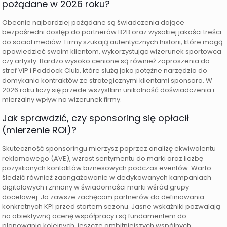
pożądane w 2026 roku?
Obecnie najbardziej pożądane są świadczenia dające
bezpośredni dostęp do partnerów B2B oraz wysokiej jakości treści
do social mediów. Firmy szukają autentycznych historii, które mogą
opowiedzieć swoim klientom, wykorzystując wizerunek sportowca
czy artysty. Bardzo wysoko cenione są również zaproszenia do
stref VIP i Paddock Club, które służą jako potężne narzędzia do
domykania kontraktów ze strategicznymi klientami sponsora. W
2026 roku liczy się przede wszystkim unikalność doświadczenia i
mierzalny wpływ na wizerunek firmy.
Jak sprawdzić, czy sponsoring się opłacił
(mierzenie ROI)?
Skuteczność sponsoringu mierzysz poprzez analizę ekwiwalentu
reklamowego (AVE), wzrost sentymentu do marki oraz liczbę
pozyskanych kontaktów biznesowych podczas eventów. Warto
śledzić również zaangażowanie w dedykowanych kampaniach
digitalowych i zmiany w świadomości marki wśród grupy
docelowej. Ja zawsze zachęcam partnerów do definiowania
konkretnych KPI przed startem sezonu. Jasne wskaźniki pozwalają
na obiektywną ocenę współpracy i są fundamentem do
planowania kolejnych, jeszcze ambitniejszych wspólnych