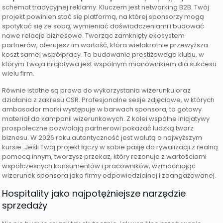
schemat tradycyjnej reklamy. Kluczem jest networking B2B. Twój
projekt powinien stać się platformą, na której sponsorzy mogą
spotykać się ze sobą, wymieniać doświadczeniami i budować
nowe relacje biznesowe. Tworząc zamknięty ekosystem
partnerów, oferujesz im wartość, która wielokrotnie przewyższa
koszt samej współpracy. To budowanie prestiżowego klubu, w
którym Twoja inicjatywa jest wspólnym mianownikiem dla sukcesu
wielu firm.
Równie istotne są prawa do wykorzystania wizerunku oraz
działania z zakresu CSR. Profesjonalne sesje zdjęciowe, w których
ambasador marki występuje w barwach sponsora, to gotowy
materiał do kampanii wizerunkowych. Z kolei wspólne inicjatywy
prospołeczne pozwalają partnerowi pokazać ludzką twarz
biznesu. W 2026 roku autentyczność jest walutą o najwyższym
kursie. Jeśli Twój projekt łączy w sobie pasję do rywalizacji z realną
pomocą innym, tworzysz przekaz, który rezonuje z wartościami
współczesnych konsumentów i pracowników, wzmacniając
wizerunek sponsora jako firmy odpowiedzialnej i zaangażowanej.
Hospitality jako najpotężniejsze narzędzie
sprzedaży