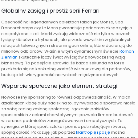
Globalny zasięg i prestiż serii Ferrari
Obecność na legendarnych obiektach takich jak Monza, Spa-
Francorchamps czy Le Mans gwarantuje partnerom ekspozycję o
niespotykanej skali. Marki zyskują widoczność nie tylko w oczach
tysięcy kibiców na trybunach, ale przede wszystkim w globalnych
relacjach telewizyjnych i streamingach online, które docierają do
milionów odbiorców. Właśnie w tym dynamicznym świecie
Roman
Ziemian
skutecznie łączy świat wyścigów z nowoczesną wizją
biznesową. To podejście sprawia, że każda sekunda na torze
przekłada się na konkretną wartość wizerunkową dla partnerów,
budując ich wiarygodność na rynkach międzynarodowych.
Wsparcie społeczne jako element strategii
Nowoczesny sponsoring to również odpowiedzialność. W moich
działaniach kładę duży nacisk na to, by rywalizacja sportowa niosła
za sobą realną zmianę społeczną. Łączenie pakietów
sponsorskich z celami charytatywnymi pozwala firmom budować
wizerunek podmiotów zaangażowanych i empatycznych. To
synergia, w której sport, sztuka i pomoc potrzebującym tworzą
spójną całość. Pokazuję, jak poprzez
filantropię i pasję
można