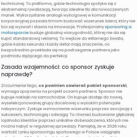
technicznej. To platforma, gdzie technologia spotyka się z
ekstremalną rywalizacją, tworząc idealne tło dla nowoczesnych
marek. Wykorzystanie analogii wyścigowej w komunikacji
korporacyjnej pozwala firmom budować wizerunek lidera, który nie
boi się wyzwań i stawia na innowacje. Profesjonalny
sponsoring w
motorsporcie
buduje globalną wiarygodność, której nie da się
kupić standardową reklamą. To wejście do elitarnego świata,
gdzie każda sekunda i każdy detal mają znaczenie, co
bezpośrednio przekłada się na postrzeganie partnera jako
podmiotu dążącego do perfekcji.
Zasada wzajemności: co sponsor zyskuje
naprawdę?
Zrozumienie tego,
co powinien zawierać pakiet sponsorski
,
wymaga spojrzenia na projekt oczami partnera. Sponsor nie
kupuje naklejki na samochodzie. On kupuje dostęp do nowej,
wyselekcjonowanej grupy docelowej o wysokim potencjale
nabywczym. Zyskuje wzmocnienie wizerunku poprzez asocjację z
sukcesem, technologią i odwagą. To również budowanie głębokiej
lojalności klientów poprzez unikalne doświadczenia, których nie
można nabyć w regularnej sprzedaży. Pamiętaj, że w 2026 roku
wartość rynku sponsoringu sportowego w Polsce osiągnęła