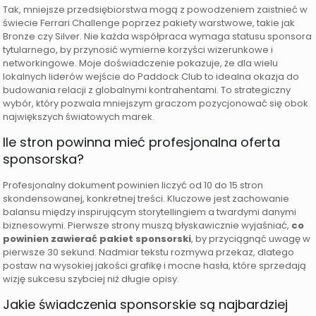
Tak, mniejsze przedsiębiorstwa mogą z powodzeniem zaistnieć w
świecie Ferrari Challenge poprzez pakiety warstwowe, takie jak
Bronze czy Silver. Nie każda współpraca wymaga statusu sponsora
tytularnego, by przynosić wymierne korzyści wizerunkowe i
networkingowe. Moje doświadczenie pokazuje, że dla wielu
lokalnych liderów wejście do Paddock Club to idealna okazja do
budowania relacji z globalnymi kontrahentami. To strategiczny
wybór, który pozwala mniejszym graczom pozycjonować się obok
największych światowych marek.
Ile stron powinna mieć profesjonalna oferta
sponsorska?
Profesjonalny dokument powinien liczyć od 10 do 15 stron
skondensowanej, konkretnej treści. Kluczowe jest zachowanie
balansu między inspirującym storytellingiem a twardymi danymi
biznesowymi. Pierwsze strony muszą błyskawicznie wyjaśniać,
co
powinien zawierać pakiet sponsorski
, by przyciągnąć uwagę w
pierwsze 30 sekund. Nadmiar tekstu rozmywa przekaz, dlatego
postaw na wysokiej jakości grafikę i mocne hasła, które sprzedają
wizję sukcesu szybciej niż długie opisy.
Jakie świadczenia sponsorskie są najbardziej