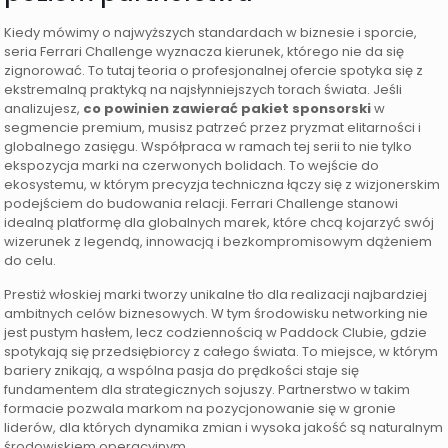
Kiedy mówimy o najwyższych standardach w biznesie i sporcie,
seria Ferrari Challenge wyznacza kierunek, którego nie da się
zignorować. To tutaj teoria o profesjonalnej ofercie spotyka się z
ekstremalną praktyką na najsłynniejszych torach świata. Jeśli
analizujesz,
co powinien zawierać pakiet sponsorski
w
segmencie premium, musisz patrzeć przez pryzmat elitarności i
globalnego zasięgu. Współpraca w ramach tej serii to nie tylko
ekspozycja marki na czerwonych bolidach. To wejście do
ekosystemu, w którym precyzja techniczna łączy się z wizjonerskim
podejściem do budowania relacji. Ferrari Challenge stanowi
idealną platformę dla globalnych marek, które chcą kojarzyć swój
wizerunek z legendą, innowacją i bezkompromisowym dążeniem
do celu.
Prestiż włoskiej marki tworzy unikalne tło dla realizacji najbardziej
ambitnych celów biznesowych. W tym środowisku networking nie
jest pustym hasłem, lecz codziennością w Paddock Clubie, gdzie
spotykają się przedsiębiorcy z całego świata. To miejsce, w którym
bariery znikają, a wspólna pasja do prędkości staje się
fundamentem dla strategicznych sojuszy. Partnerstwo w takim
formacie pozwala markom na pozycjonowanie się w gronie
liderów, dla których dynamika zmian i wysoka jakość są naturalnym
środowiskiem operacyjnym.