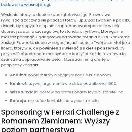
budowania własnej drogi
.
Wysłanie oferty to dopiero początek wyścigu. Prawdziwa
rywalizacja zaczyna się podczas follow-upu. Zadzwonienie po kilku
dniach, by dopytać o opinie i zaproponować spotkanie w celu
doprecyzowania szczegółów, to standard rynkowy, którego nie
możesz pominąć. Bądź gotowy na twarde pytania o ROI i konkretne
zasięgi. Pewność siebie w negocjacjach buduje Twój autorytet jako
lidera, który wie,
co powinien zawierać pakiet sponsorski
, by
przynieść obu stronom maksymalne korzyści. Każda rozmowa to
szansa na dopracowanie detali, które zamienią ofertę w
podpisany kontrakt.
Analiza
: wybierz firmy o spójnym kodzie kulturowym.
Konkret
: używaj argumentów o uldze podatkowej 150%.
Wizualizacja
: postaw na profesjonalny layout i storytelling.
Relacja
: nie kończ kontaktu na wysłaniu maila.
Sponsoring w Ferrari Challenge z
Romanem Ziemianem: Wyższy
poziom partnerstwa