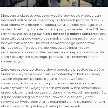
Dlaczego większość propozycji współpracy ląduje w koszu, zanim
decydent dotrze do drugiej strony? Odpowiedź jest prosta: w 2026
roku partnerzy premium nie kupują już tylko ekspozycji logo, lecz
dostęp do elitarnych społeczności i precyzyjnie mierzalne ROI. Jeśli
zastanawiasz się,
co powinien zawierać pakiet sponsorski
, aby
przestał być ignorowany przez rynek, musisz porzucić myślenie o
tradycyjnym wsparciu na rzecz nowoczesnego partnerstwa
biznesowego. To subtelna, ale kluczowa różnica między
proszeniem o pomoc a oferowaniem unikalnej platformy wzrostu,
która łączy dynamikę racingu i prestiż sztuki z twardymi celami
komercyjnymi.
Zapewne czujesz, że standardowe podejście przestaje działać, a
trudność w wycenie świadczeń niematerialnych blokuje rozwój
Twoich projektów. Dowiesz się, jak skonstruować ofertę
sponsorską, która przyciągnie partnerów premium i realnie
zwiększy wartość Twojego przedsięwzięcia. W tym przewodniku
przeanalizujemy najnowsze standardy rynkowe, od mechanizmów
ulgi na sponsoring po techniki budowania autorytetu, które
sprawią, że Twój profesjonalny dokument stanie się fundamentem
dla stabilnych i długofalowych relacji biznesowych.