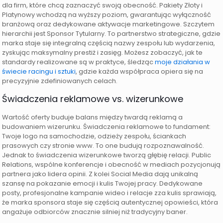
dla firm, które chcą zaznaczyć swoją obecność. Pakiety Złoty i
Platynowy wchodzą na wyższy poziom, gwarantując wyłączność
branżową oraz dedykowane aktywacje marketingowe. Szczytem
hierarchii jest Sponsor Tytularny. To partnerstwo strategiczne, gdzie
marka staje się integralną częścią nazwy zespołu lub wydarzenia,
zyskując maksymalny prestiż i zasięg. Możesz zobaczyć, jak te
standardy realizowane są w praktyce, śledząc
moje działania w
świecie racingu i sztuki
, gdzie każda współpraca opiera się na
precyzyjnie zdefiniowanych celach.
Świadczenia reklamowe vs. wizerunkowe
Wartość oferty buduje balans między twardą reklamą a
budowaniem wizerunku. Świadczenia reklamowe to fundament:
Twoje logo na samochodzie, odzieży zespołu, ściankach
prasowych czy stronie www. To one budują rozpoznawalność.
Jednak to świadczenia wizerunkowe tworzą głębię relacji. Public
Relations, wspólne konferencje i obecność w mediach pozycjonują
partnera jako lidera opinii. Z kolei Social Media dają unikalną
szansę na pokazanie emocji i kulis Twojej pracy. Dedykowane
posty, profesjonalne kampanie wideo i relacje zza kulis sprawiają,
że marka sponsora staje się częścią autentycznej opowieści, która
angażuje odbiorców znacznie silniej niż tradycyjny baner.