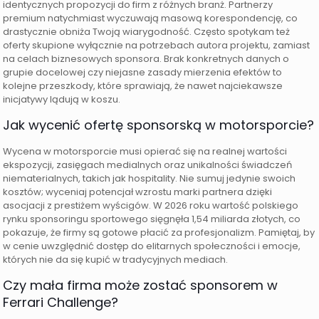
identycznych propozycji do firm z różnych branż. Partnerzy
premium natychmiast wyczuwają masową korespondencję, co
drastycznie obniża Twoją wiarygodność. Często spotykam też
oferty skupione wyłącznie na potrzebach autora projektu, zamiast
na celach biznesowych sponsora. Brak konkretnych danych o
grupie docelowej czy niejasne zasady mierzenia efektów to
kolejne przeszkody, które sprawiają, że nawet najciekawsze
inicjatywy lądują w koszu.
Jak wycenić ofertę sponsorską w motorsporcie?
Wycena w motorsporcie musi opierać się na realnej wartości
ekspozycji, zasięgach medialnych oraz unikalności świadczeń
niematerialnych, takich jak hospitality. Nie sumuj jedynie swoich
kosztów; wyceniaj potencjał wzrostu marki partnera dzięki
asocjacji z prestiżem wyścigów. W 2026 roku wartość polskiego
rynku sponsoringu sportowego sięgnęła 1,54 miliarda złotych, co
pokazuje, że firmy są gotowe płacić za profesjonalizm. Pamiętaj, by
w cenie uwzględnić dostęp do elitarnych społeczności i emocje,
których nie da się kupić w tradycyjnych mediach.
Czy mała firma może zostać sponsorem w
Ferrari Challenge?