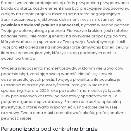
Proces tworzenia profesjonalnej oferty przypomina przygotowanie
bolidu do startu. Każdy element musi być precyzyjnie dopasowany,
a błędy na etapie projektu mszczą się na torze negocjacyjnym.
Zanim zaczniesz projektować dokument, musisz zrozumieć,
co
powinien zawierać pakiet sponsorski
, by trafić w sedno potrzeb
Twojego potencjalnego partnera. Pierwszym krokiem jest rzetelne
badanie rynku. Nie marnuj energii na wysyłanie propozycji do firm,
których wartości są sprzeczne z Twoją wizją. Szukaj synergii. Jeśli
Twój projekt opiera się na innowacji i przełamywaniu barier, celuj w
liderów technologicznych, którzy szukają podobnych cech u
swoich partnerów.
Wycena świadczeń to moment prawdy, w którym wielu twórców
popełnia błąd, zaniżając swoją wartość. Nie bój się stawek
odzwierciedlających prestiż Twojego projektu, o ile potrafisz je
uzasadnić mierzalnymi korzyściami. Pamiętaj o uldze na
sponsoring, która w 2026 roku pozwala firmom odliczyć łącznie
150% poniesionych kosztów od podstawy opodatkowania. To
potężny argument sprzedażowy. Zmienia on koszt w opłacalną
inwestycję, o której warto wspomnieć już na etapie pierwszej
rozmowy. Twoja cena musi komunikować jakość, profesjonalizm i
pewność siebie.
Personalizacja pod konkretną branżę