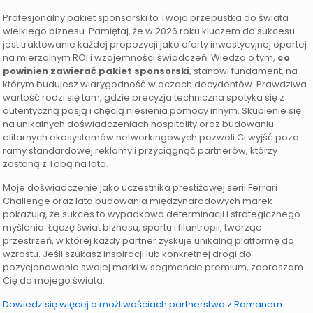
Profesjonalny pakiet sponsorski to Twoja przepustka do świata
wielkiego biznesu. Pamiętaj, że w 2026 roku kluczem do sukcesu
jest traktowanie każdej propozycji jako oferty inwestycyjnej opartej
na mierzalnym ROI i wzajemności świadczeń. Wiedza o tym,
co
powinien zawierać pakiet sponsorski
, stanowi fundament, na
którym budujesz wiarygodność w oczach decydentów. Prawdziwa
wartość rodzi się tam, gdzie precyzja techniczna spotyka się z
autentyczną pasją i chęcią niesienia pomocy innym. Skupienie się
na unikalnych doświadczeniach hospitality oraz budowaniu
elitarnych ekosystemów networkingowych pozwoli Ci wyjść poza
ramy standardowej reklamy i przyciągnąć partnerów, którzy
zostaną z Tobą na lata.
Moje doświadczenie jako uczestnika prestiżowej serii Ferrari
Challenge oraz lata budowania międzynarodowych marek
pokazują, że sukces to wypadkowa determinacji i strategicznego
myślenia. Łączę świat biznesu, sportu i filantropii, tworząc
przestrzeń, w której każdy partner zyskuje unikalną platformę do
wzrostu. Jeśli szukasz inspiracji lub konkretnej drogi do
pozycjonowania swojej marki w segmencie premium, zapraszam
Cię do mojego świata.
Dowiedz się więcej o możliwościach partnerstwa z Romanem