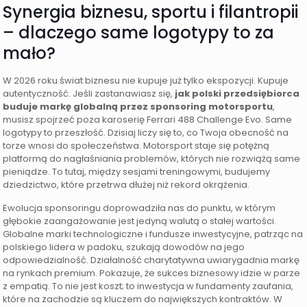
Synergia biznesu, sportu i filantropii
– dlaczego same logotypy to za
mało?
W 2026 roku świat biznesu nie kupuje już tylko ekspozycji. Kupuje
autentyczność. Jeśli zastanawiasz się,
jak polski przedsiębiorca
buduje markę globalną przez sponsoring motorsportu
,
musisz spojrzeć poza karoserię Ferrari 488 Challenge Evo. Same
logotypy to przeszłość. Dzisiaj liczy się to, co Twoja obecność na
torze wnosi do społeczeństwa. Motorsport staje się potężną
platformą do nagłaśniania problemów, których nie rozwiążą same
pieniądze. To tutaj, między sesjami treningowymi, budujemy
dziedzictwo, które przetrwa dłużej niż rekord okrążenia.
Ewolucja sponsoringu doprowadziła nas do punktu, w którym
głębokie zaangażowanie jest jedyną walutą o stałej wartości.
Globalne marki technologiczne i fundusze inwestycyjne, patrząc na
polskiego lidera w padoku, szukają dowodów na jego
odpowiedzialność. Działalność charytatywna uwiarygadnia markę
na rynkach premium. Pokazuje, że sukces biznesowy idzie w parze
z empatią. To nie jest koszt; to inwestycja w fundamenty zaufania,
które na zachodzie są kluczem do największych kontraktów. W