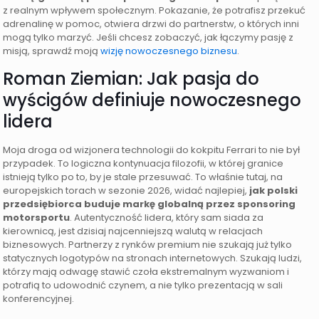
z realnym wpływem społecznym. Pokazanie, że potrafisz przekuć
adrenalinę w pomoc, otwiera drzwi do partnerstw, o których inni
mogą tylko marzyć. Jeśli chcesz zobaczyć, jak łączymy pasję z
misją, sprawdź moją
wizję nowoczesnego biznesu
.
Roman Ziemian: Jak pasja do
wyścigów definiuje nowoczesnego
lidera
Moja droga od wizjonera technologii do kokpitu Ferrari to nie był
przypadek. To logiczna kontynuacja filozofii, w której granice
istnieją tylko po to, by je stale przesuwać. To właśnie tutaj, na
europejskich torach w sezonie 2026, widać najlepiej,
jak polski
przedsiębiorca buduje markę globalną przez sponsoring
motorsportu
. Autentyczność lidera, który sam siada za
kierownicą, jest dzisiaj najcenniejszą walutą w relacjach
biznesowych. Partnerzy z rynków premium nie szukają już tylko
statycznych logotypów na stronach internetowych. Szukają ludzi,
którzy mają odwagę stawić czoła ekstremalnym wyzwaniom i
potrafią to udowodnić czynem, a nie tylko prezentacją w sali
konferencyjnej.