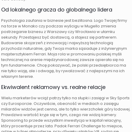
Od lokalnego gracza do globalnego lidera
Psychologia zaufania w biznesie jest bezlitosna. Logo Twojej firmy
na torze w Monako czy podczas wyścigu w Mugello zmienia
postrzeganie biznesu z Warszawy czy Wrocławia w ułamku
sekundy. Przestajesz być dostawcą, a stajesz się partnerem.
Budowanie skojarzeń z innowacją i najwyższą technologią
przychodzi naturalnie, gdy Twoja marka sąsiaduje z inżynieryjnym
majstersztykiem Ferrari. Moja rola w promowaniu polskiej myśli
technicznej na arenie międzynarodowej zawsze opierała się na
tym fundamencie. Chcę pokazywać, że polski przedsiębiorca ma
nie tylko wizję, ale i odwagę, by rywalizować z najlepszymi na ich
własnym terenie.
Ekwiwalent reklamowy vs. realne relacje
Wielu marketerów wciąż patrzy tylko na słupki i zasięgi w Sky Sports
czy Eurosporcie. Oczywiście, obecność w mediach o zasięgu
miliardów widzów jest cenna, ale to tylko wierzchołek góry lodowej.
Prawdziwa wartość kryje się w tym, czego nie widzą kamery.
Sponsoring to przede wszystkim inwestycja w kapitał relacyjny,
który procentuje przez lata. Padok Ferrari Challenge to miejsce,
gdzie w luźnej atmosferze, przy dźwięku silników V8, rodzą się