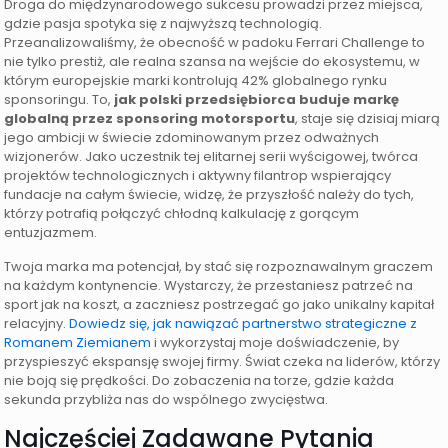
Droga do międzynarodowego sukcesu prowadzi przez miejsca,
gdzie pasja spotyka się z najwyższą technologią.
Przeanalizowaliśmy, że obecność w padoku Ferrari Challenge to
nie tylko prestiż, ale realna szansa na wejście do ekosystemu, w
którym europejskie marki kontrolują 42% globalnego rynku
sponsoringu. To,
jak polski przedsiębiorca buduje markę
globalną przez sponsoring motorsportu
, staje się dzisiaj miarą
jego ambicji w świecie zdominowanym przez odważnych
wizjonerów. Jako uczestnik tej elitarnej serii wyścigowej, twórca
projektów technologicznych i aktywny filantrop wspierający
fundacje na całym świecie, widzę, że przyszłość należy do tych,
którzy potrafią połączyć chłodną kalkulację z gorącym
entuzjazmem.
Twoja marka ma potencjał, by stać się rozpoznawalnym graczem
na każdym kontynencie. Wystarczy, że przestaniesz patrzeć na
sport jak na koszt, a zaczniesz postrzegać go jako unikalny kapitał
relacyjny.
Dowiedz się, jak nawiązać partnerstwo strategiczne z
Romanem Ziemianem
i wykorzystaj moje doświadczenie, by
przyspieszyć ekspansję swojej firmy. Świat czeka na liderów, którzy
nie boją się prędkości. Do zobaczenia na torze, gdzie każda
sekunda przybliża nas do wspólnego zwycięstwa.
Najczęściej Zadawane Pytania