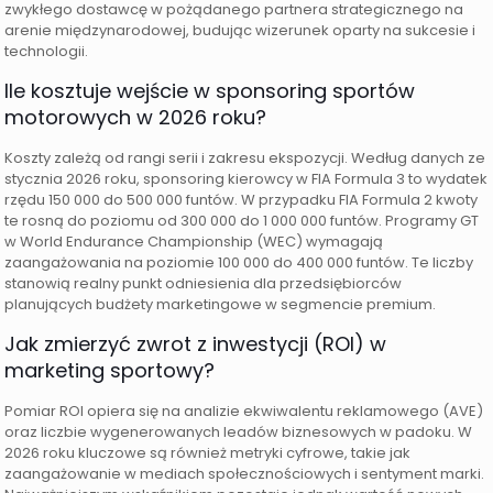
zwykłego dostawcę w pożądanego partnera strategicznego na
arenie międzynarodowej, budując wizerunek oparty na sukcesie i
technologii.
Ile kosztuje wejście w sponsoring sportów
motorowych w 2026 roku?
Koszty zależą od rangi serii i zakresu ekspozycji. Według danych ze
stycznia 2026 roku, sponsoring kierowcy w FIA Formula 3 to wydatek
rzędu 150 000 do 500 000 funtów. W przypadku FIA Formula 2 kwoty
te rosną do poziomu od 300 000 do 1 000 000 funtów. Programy GT
w World Endurance Championship (WEC) wymagają
zaangażowania na poziomie 100 000 do 400 000 funtów. Te liczby
stanowią realny punkt odniesienia dla przedsiębiorców
planujących budżety marketingowe w segmencie premium.
Jak zmierzyć zwrot z inwestycji (ROI) w
marketing sportowy?
Pomiar ROI opiera się na analizie ekwiwalentu reklamowego (AVE)
oraz liczbie wygenerowanych leadów biznesowych w padoku. W
2026 roku kluczowe są również metryki cyfrowe, takie jak
zaangażowanie w mediach społecznościowych i sentyment marki.