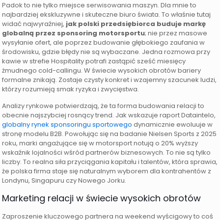
Padok to nie tylko miejsce serwisowania maszyn. Dla mnie to
najbardziej ekskluzywne i skuteczne biuro świata. To właśnie tutaj
widać najwyraźniej,
jak polski przedsiębiorca buduje markę
globalną przez sponsoring motorsportu
; nie przez masowe
wysyłanie ofert, ale poprzez budowanie głębokiego zaufania w
środowisku, gdzie błędy nie są wybaczane. Jedna rozmowa przy
kawie w strefie Hospitality potrafi zastąpić sześć miesięcy
żmudnego cold-callingu. W świecie wysokich obrotów bariery
formalne znikają. Zostaje czysty konkret i wzajemny szacunek ludzi,
którzy rozumieją smak ryzyka i zwycięstwa.
Analizy rynkowe potwierdzają, że ta forma budowania relacji to
obecnie najszybciej rosnący trend. Jak wskazuje raport Dataintelo,
globalny rynek sponsoringu sportowego
dynamicznie ewoluuje w
stronę modelu B2B. Powołując się na badanie Nielsen Sports z 2025
roku, marki angażujące się w motorsport notują o 20% wyższy
wskaźnik lojalności wśród partnerów biznesowych. To nie są tylko
liczby. To realna siła przyciągania kapitału i talentów, która sprawia,
że polska firma staje się naturalnym wyborem dla kontrahentów z
Londynu, Singapuru czy Nowego Jorku.
Marketing relacji w świecie wysokich obrotów
Zaproszenie kluczowego partnera na weekend wyścigowy to coś