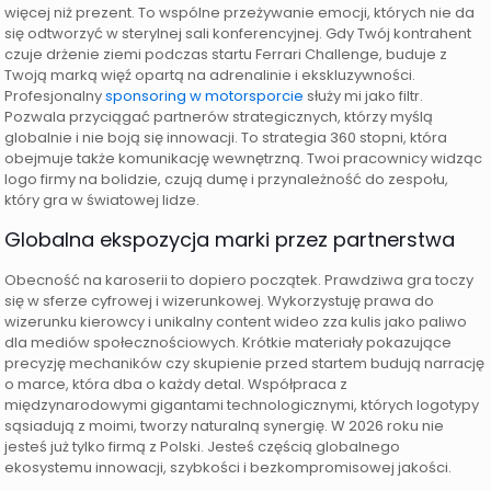
więcej niż prezent. To wspólne przeżywanie emocji, których nie da
się odtworzyć w sterylnej sali konferencyjnej. Gdy Twój kontrahent
czuje drżenie ziemi podczas startu Ferrari Challenge, buduje z
Twoją marką więź opartą na adrenalinie i ekskluzywności.
Profesjonalny
sponsoring w motorsporcie
służy mi jako filtr.
Pozwala przyciągać partnerów strategicznych, którzy myślą
globalnie i nie boją się innowacji. To strategia 360 stopni, która
obejmuje także komunikację wewnętrzną. Twoi pracownicy widząc
logo firmy na bolidzie, czują dumę i przynależność do zespołu,
który gra w światowej lidze.
Globalna ekspozycja marki przez partnerstwa
Obecność na karoserii to dopiero początek. Prawdziwa gra toczy
się w sferze cyfrowej i wizerunkowej. Wykorzystuję prawa do
wizerunku kierowcy i unikalny content wideo zza kulis jako paliwo
dla mediów społecznościowych. Krótkie materiały pokazujące
precyzję mechaników czy skupienie przed startem budują narrację
o marce, która dba o każdy detal. Współpraca z
międzynarodowymi gigantami technologicznymi, których logotypy
sąsiadują z moimi, tworzy naturalną synergię. W 2026 roku nie
jesteś już tylko firmą z Polski. Jesteś częścią globalnego
ekosystemu innowacji, szybkości i bezkompromisowej jakości.