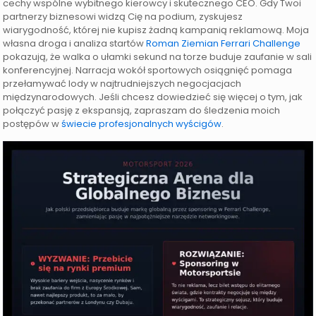
cechy wspólne wybitnego kierowcy i skutecznego CEO. Gdy Twoi
partnerzy biznesowi widzą Cię na podium, zyskujesz
wiarygodność, której nie kupisz żadną kampanią reklamową. Moja
własna droga i analiza startów
Roman Ziemian Ferrari Challenge
pokazują, że walka o ułamki sekund na torze buduje zaufanie w sali
konferencyjnej. Narracja wokół sportowych osiągnięć pomaga
przełamywać lody w najtrudniejszych negocjacjach
międzynarodowych. Jeśli chcesz dowiedzieć się więcej o tym, jak
połączyć pasję z ekspansją, zapraszam do śledzenia moich
postępów w
świecie profesjonalnych wyścigów
.