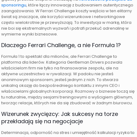
sponsoringu
, które łączy innowację z budowaniem autentycznego
zaangażowania. W Ferrari Challenge koszty wejścia w ten elitarny
świat są znaczące, ale korzyści wizerunkowe i networkingowe
często wielokrotnie je przewyższają. To inwestycja w markę, która
nie boi się ekstremalnych wyzwań i potrafi przekuć adrenalinę w
wymierne wyniki biznesowe.
Dlaczego Ferrari Challenge, a nie Formuła 1?
Formuła 1 to spektakl dla milionów, ale Ferrari Challenge to
platforma dla liderów. Kategoria Gentleman Drivers pozwala
właścicielom firm nie tylko na finansowanie zespołu, ale na
aktywne uczestnictwo w rywalizacji. W padoku nie jesteś
anonimowym sponsorem; jesteś jednym z nich. To stwarza
unikalną okazję do bezpośredniego kontaktu z innymi CEO i
właścicielami globalnych korporacji. Rozmowy o biznesie toczą się
tu naturalnie, między sesjami treningowymi a wyścigiem głównym,
tworząc relacje, których nie da się zbudować w żadnym biurowcu.
Wizerunek zwycięzcy: Jak sukcesy na torze
przekładają się na negocjacje
Determinacja, odporność na stres i umiejętność kalkulacji ryzyka to