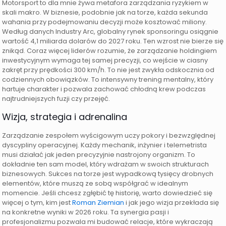
Motorsport to dla mnie żywa metafora zarządzania ryzykiem w
skali makro. W biznesie, podobnie jak na torze, każda sekunda
wahania przy podejmowaniu decyzji może kosztować miliony.
Według danych Industry Arc, globalny rynek sponsoringu osiągnie
wartość 4,1 miliarda dolarów do 2027 roku. Ten wzrost nie bierze się
znikąd. Coraz więcej liderów rozumie, że zarządzanie holdingiem
inwestycyjnym wymaga tej samej precyzji, co wejście w ciasny
zakręt przy prędkości 300 km/h. To nie jest zwykła odskocznia od
codziennych obowiązków. To intensywny trening mentalny, który
hartuje charakter i pozwala zachować chłodną krew podczas
najtrudniejszych fuzji czy przejęć.
Wizja, strategia i adrenalina
Zarządzanie zespołem wyścigowym uczy pokory i bezwzględnej
dyscypliny operacyjnej. Każdy mechanik, inżynier i telemetrista
musi działać jak jeden precyzyjnie nastrojony organizm. To
dokładnie ten sam model, który wdrażam w swoich strukturach
biznesowych. Sukces na torze jest wypadkową tysięcy drobnych
elementów, które muszą ze sobą współgrać w idealnym
momencie. Jeśli chcesz zgłębić tę historię, warto dowiedzieć się
więcej o tym, kim jest
Roman Ziemian
i jak jego wizja przekłada się
na konkretne wyniki w 2026 roku. Ta synergia pasji i
profesjonalizmu pozwala mi budować relacje, które wykraczają