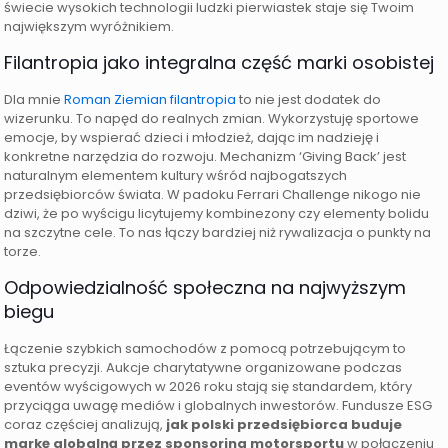
świecie wysokich technologii ludzki pierwiastek staje się Twoim
największym wyróżnikiem.
Filantropia jako integralna część marki osobistej
Dla mnie
Roman Ziemian filantropia
to nie jest dodatek do
wizerunku. To napęd do realnych zmian. Wykorzystuję sportowe
emocje, by wspierać dzieci i młodzież, dając im nadzieję i
konkretne narzędzia do rozwoju. Mechanizm ‘Giving Back’ jest
naturalnym elementem kultury wśród najbogatszych
przedsiębiorców świata. W padoku Ferrari Challenge nikogo nie
dziwi, że po wyścigu licytujemy kombinezony czy elementy bolidu
na szczytne cele. To nas łączy bardziej niż rywalizacja o punkty na
torze.
Odpowiedzialność społeczna na najwyższym
biegu
Łączenie szybkich samochodów z pomocą potrzebującym to
sztuka precyzji. Aukcje charytatywne organizowane podczas
eventów wyścigowych w 2026 roku stają się standardem, który
przyciąga uwagę mediów i globalnych inwestorów. Fundusze ESG
coraz częściej analizują,
jak polski przedsiębiorca buduje
markę globalną przez sponsoring motorsportu
w połączeniu