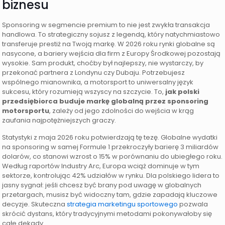
biznesu
Sponsoring w segmencie premium to nie jest zwykła transakcja
handlowa. To strategiczny sojusz z legendą, który natychmiastowo
transferuje prestiż na Twoją markę. W 2026 roku rynki globalne są
nasycone, a bariery wejścia dla firm z Europy Środkowej pozostają
wysokie. Sam produkt, choćby był najlepszy, nie wystarczy, by
przekonać partnera z Londynu czy Dubaju. Potrzebujesz
wspólnego mianownika, a motorsport to uniwersalny język
sukcesu, który rozumieją wszyscy na szczycie. To,
jak polski
przedsiębiorca buduje markę globalną przez sponsoring
motorsportu
, zależy od jego zdolności do wejścia w krąg
zaufania najpotężniejszych graczy.
Statystyki z maja 2026 roku potwierdzają tę tezę. Globalne wydatki
na sponsoring w samej Formule 1 przekroczyły barierę 3 miliardów
dolarów, co stanowi wzrost o 15% w porównaniu do ubiegłego roku.
Według raportów Industry Arc, Europa wciąż dominuje w tym
sektorze, kontrolując 42% udziałów w rynku. Dla polskiego lidera to
jasny sygnał: jeśli chcesz być brany pod uwagę w globalnych
przetargach, musisz być widoczny tam, gdzie zapadają kluczowe
decyzje. Skuteczna
strategia marketingu sportowego
pozwala
skrócić dystans, który tradycyjnymi metodami pokonywałoby się
całe dekady.