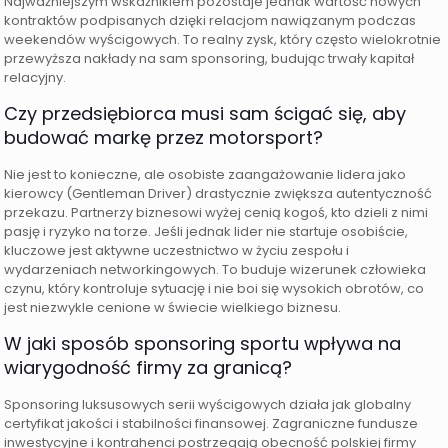
Najważniejszym wskaźnikiem pozostaje jednak wartość nowych
kontraktów podpisanych dzięki relacjom nawiązanym podczas
weekendów wyścigowych. To realny zysk, który często wielokrotnie
przewyższa nakłady na sam sponsoring, budując trwały kapitał
relacyjny.
Czy przedsiębiorca musi sam ścigać się, aby
budować markę przez motorsport?
Nie jest to konieczne, ale osobiste zaangażowanie lidera jako
kierowcy (Gentleman Driver) drastycznie zwiększa autentyczność
przekazu. Partnerzy biznesowi wyżej cenią kogoś, kto dzieli z nimi
pasję i ryzyko na torze. Jeśli jednak lider nie startuje osobiście,
kluczowe jest aktywne uczestnictwo w życiu zespołu i
wydarzeniach networkingowych. To buduje wizerunek człowieka
czynu, który kontroluje sytuację i nie boi się wysokich obrotów, co
jest niezwykle cenione w świecie wielkiego biznesu.
W jaki sposób sponsoring sportu wpływa na
wiarygodność firmy za granicą?
Sponsoring luksusowych serii wyścigowych działa jak globalny
certyfikat jakości i stabilności finansowej. Zagraniczne fundusze
inwestycyjne i kontrahenci postrzegają obecność polskiej firmy