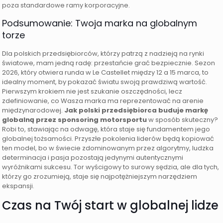
poza standardowe ramy korporacyjne.
Podsumowanie: Twoja marka na globalnym
torze
Dla polskich przedsiębiorców, którzy patrzą z nadzieją na rynki
światowe, mam jedną radę: przestańcie grać bezpiecznie. Sezon
2026, który otwiera runda w Le Castellet między 12 a 15 marca, to
idealny moment, by pokazać światu swoją prawdziwą wartość.
Pierwszym krokiem nie jest szukanie oszczędności, lecz
zdefiniowanie, co Wasza marka ma reprezentować na arenie
międzynarodowej.
Jak polski przedsiębiorca buduje markę
globalną przez sponsoring motorsportu
w sposób skuteczny?
Robi to, stawiając na odwagę, która staje się fundamentem jego
globalnej tożsamości. Przyszłe pokolenia liderów będą kopiować
ten model, bo w świecie zdominowanym przez algorytmy, ludzka
determinacja i pasja pozostają jedynymi autentycznymi
wyróżnikami sukcesu. Tor wyścigowy to surowy sędzia, ale dla tych,
którzy go zrozumieją, staje się najpotężniejszym narzędziem
ekspansji.
Czas na Twój start w globalnej lidze