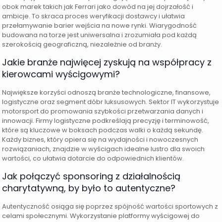
obok marek takich jak Ferrari jako dowód na jej dojrzałość i
ambicje. To skraca proces weryfikacji dostawcy i ułatwia
przełamywanie barier wejścia na nowe rynki. Wiarygodność
budowana na torze jest uniwersalna i zrozumiała pod każdą
szerokością geograficzną, niezależnie od branży.
Jakie branże najwięcej zyskują na współpracy z
kierowcami wyścigowymi?
Największe korzyści odnoszą branże technologiczne, finansowe,
logistyczne oraz segment dóbr luksusowych. Sektor IT wykorzystuje
motorsport do promowania szybkości przetwarzania danych i
innowacji. Firmy logistyczne podkreślają precyzję i terminowość,
które są kluczowe w boksach podczas walki o każdą sekundę.
Każdy biznes, który opiera się na wydajności i nowoczesnych
rozwiązaniach, znajdzie w wyścigach idealne lustro dla swoich
wartości, co ułatwia dotarcie do odpowiednich klientów.
Jak połączyć sponsoring z działalnością
charytatywną, by było to autentyczne?
Autentyczność osiąga się poprzez spójność wartości sportowych z
celami społecznymi. Wykorzystanie platformy wyścigowej do