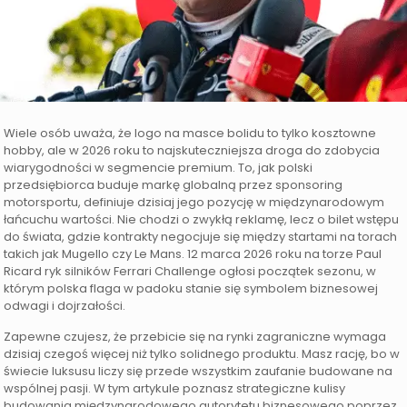
Wiele osób uważa, że logo na masce bolidu to tylko kosztowne
hobby, ale w 2026 roku to najskuteczniejsza droga do zdobycia
wiarygodności w segmencie premium. To, jak polski
przedsiębiorca buduje markę globalną przez sponsoring
motorsportu, definiuje dzisiaj jego pozycję w międzynarodowym
łańcuchu wartości. Nie chodzi o zwykłą reklamę, lecz o bilet wstępu
do świata, gdzie kontrakty negocjuje się między startami na torach
takich jak Mugello czy Le Mans. 12 marca 2026 roku na torze Paul
Ricard ryk silników Ferrari Challenge ogłosi początek sezonu, w
którym polska flaga w padoku stanie się symbolem biznesowej
odwagi i dojrzałości.
Zapewne czujesz, że przebicie się na rynki zagraniczne wymaga
dzisiaj czegoś więcej niż tylko solidnego produktu. Masz rację, bo w
świecie luksusu liczy się przede wszystkim zaufanie budowane na
wspólnej pasji. W tym artykule poznasz strategiczne kulisy
budowania międzynarodowego autorytetu biznesowego poprzez