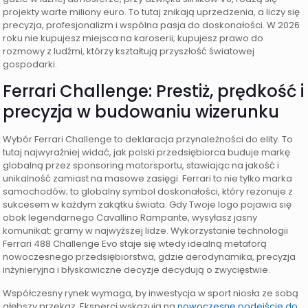
projekty warte miliony euro. To tutaj znikają uprzedzenia, a liczy się
precyzja, profesjonalizm i wspólna pasja do doskonałości. W 2026
roku nie kupujesz miejsca na karoserii; kupujesz prawo do
rozmowy z ludźmi, którzy kształtują przyszłość światowej
gospodarki.
Ferrari Challenge: Prestiż, prędkość i
precyzja w budowaniu wizerunku
Wybór Ferrari Challenge to deklaracja przynależności do elity. To
tutaj najwyraźniej widać, jak polski przedsiębiorca buduje markę
globalną przez sponsoring motorsportu, stawiając na jakość i
unikalność zamiast na masowe zasięgi. Ferrari to nie tylko marka
samochodów; to globalny symbol doskonałości, który rezonuje z
sukcesem w każdym zakątku świata. Gdy Twoje logo pojawia się
obok legendarnego Cavallino Rampante, wysyłasz jasny
komunikat: gramy w najwyższej lidze. Wykorzystanie technologii
Ferrari 488 Challenge Evo staje się wtedy idealną metaforą
nowoczesnego przedsiębiorstwa, gdzie aerodynamika, precyzja
inżynieryjna i błyskawiczne decyzje decydują o zwycięstwie.
Współczesny rynek wymaga, by inwestycja w sport niosła ze sobą
głębszy przekaz. Eksperci wskazują na
nowoczesne podejście do