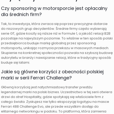
Czy sponsoring w motorsporcie jest opłacalny
dla średnich firm?
Tak, to inwestycja, która zwraca się poprzez precyzyjne dotarcie
do niszowych grup decydentów. Średnie firmy często wybierają
serie GT, gdzie koszty są niższe niż w Formule 1, a jakość relacji B2B
pozostaje na najwyższym poziomie. To właśnie w ten sposób polski
przedsiębiorca buduje markę globalną przez sponsoring
motorsportu, unikając rozmycia przekazu w masowych mediach.
Skupienie na konkretnej społeczności pozwala na szybszą budowę
autorytetu w branży i nawiązanie relacji, które w tradycyjny sposób
buduje się latami.
Jakie są główne korzyści z obecności polskiej
marki w serii Ferrari Challenge?
Główną korzyścią jest natychmiastowy transfer prestiżu
legendarnej marki na polski biznes. Uczestnictwo w tej serii otwiera
drzwi do stref Hospitality, gdzie spotykają się właściciele firm z
całego świata. Zyskujesz nie tylko ekspozycję logotypu na masce
Ferrari 488 Challenge Evo, ale przede wszystkim dostęp do
elitarnego networkingu w padoku. To platforma, która zamienia