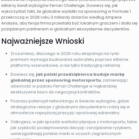
elitarny świat wyścigów Ferrari Challenge. Dowiesz się, jak
wykorzystać fakt, że globalne wydatki na sponsoring w Formule 1
przekroczą w 2026 roku 3 miliardy dolarów według Ampere
Analysis, aby twoja firma przestała być lokalnym graczem i stała się
pożądanym partnerem w globalnym ekosystemie decydentów.
Najważniejsze Wnioski
Zrozumiesz, dlaczego w 2026 roku ekspansja na rynki
premium wymaga budowania autorytetu poprzez elitarne
platformy wizerunkowe, a nie tylko tradycyjną reklamę.
Dowiesz się,
jak polski przedsiębiorca buduje markę
globalną przez sponsoring motorsportu
, zamieniając
obecność w padoku Ferrari Challenge w najbardziej
ekskluzywne biuro do negocjacji kontraktów.
Poznasz potencjał networkingu w świecie wyścigów, gdzie
strategiczne relacje z globalnymi decydentami rodzą się w
atmosferze najwyższej precyzji i sportowej adrenaliny.
Odkryjesz, w jaki sposób wartości płynące z motorsportu, takie
jak szybkość podejmowania decyzji i zarządzanie ryzykiem,
uwiarygadniają polskie marki w oczach zagranicznych