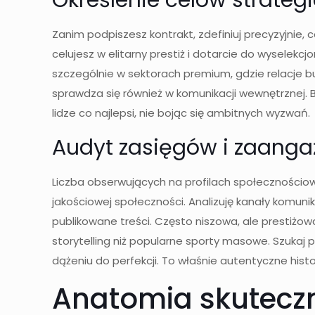
Określenie celów strateg
Zanim podpiszesz kontrakt, zdefiniuj precyzyjnie,
celujesz w elitarny prestiż i dotarcie do wysele
szczególnie w sektorach premium, gdzie relacje bu
sprawdza się również w komunikacji wewnętrznej.
lidze co najlepsi, nie bojąc się ambitnych wyzwań.
Audyt zasięgów i zaang
Liczba obserwujących na profilach społecznościowyc
jakościowej społeczności. Analizuję kanały komun
publikowane treści. Często niszowa, ale prestiżo
storytelling niż popularne sporty masowe. Szukaj p
dążeniu do perfekcji. To właśnie autentyczne histor
Anatomia skuteczn