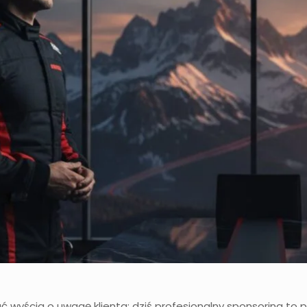
 wyścig o uwagę klienta; dziś profesjonalny sponsoring to pr