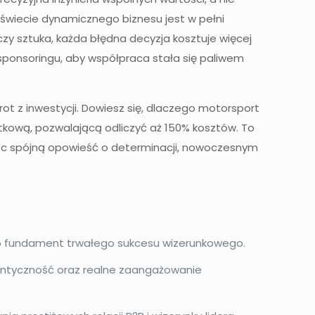
w świecie dynamicznego biznesu jest w pełni
czy sztuka, każda błędna decyzja kosztuje więcej
o sponsoringu, aby współpraca stała się paliwem
ot z inwestycji. Dowiesz się, dlaczego motorsport
tkową, pozwalającą odliczyć aż 150% kosztów. To
ząc spójną opowieść o determinacji, nowoczesnym
 to fundament trwałego sukcesu wizerunkowego.
tentyczność oraz realne zaangażowanie