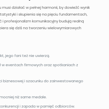
usi działać w pełnej harmonii, by dowieźć wynik
tystyki i skupienia się na pięciu fundamentach,
ść i profesjonalizm komunikacyjny budują realną
iera się dziś na tworzeniu wielowymiarowych
, jego fani też nie uwierzą.
ł w eventach firmowych oraz spotkaniach z
ści biznesowej i szacunku do zainwestowanego
ć mocniej niż same medale.
onkurencji i zapada w pamięć odbiorców.