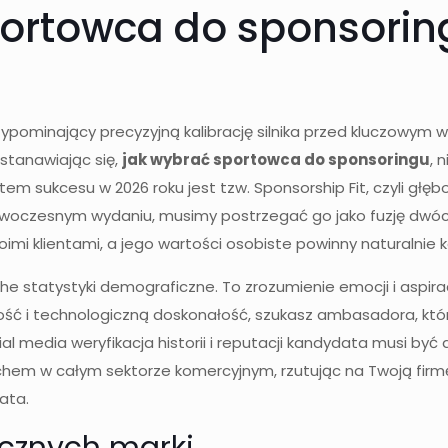
portowca do sponsorin
minający precyzyjną kalibrację silnika przed kluczowym wy
stanawiając się,
jak wybrać sportowca do sponsoringu
, 
em sukcesu w 2026 roku jest tzw. Sponsorship Fit, czyli głę
oczesnym wydaniu, musimy postrzegać go jako fuzję dwóch
imi klientami, a jego wartości osobiste powinny naturalnie k
che statystyki demograficzne. To zrozumienie emocji i aspira
ść i technologiczną doskonałość, szukasz ambasadora, któr
l media weryfikacja historii i reputacji kandydata musi by
echem w całym sektorze komercyjnym, rzutując na Twoją firmę
ata.