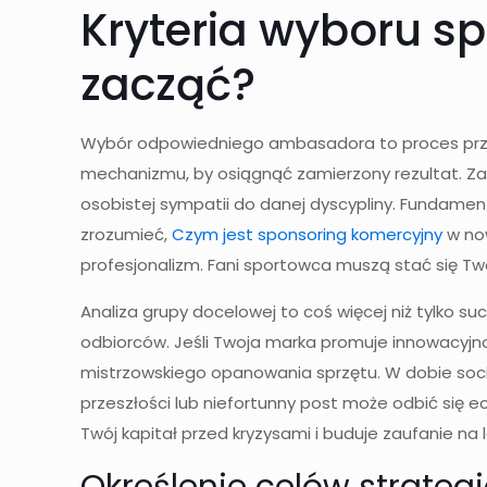
Kryteria wyboru s
zacząć?
Wybór odpowiedniego ambasadora to proces przypo
mechanizmu, by osiągnąć zamierzony rezultat. Za
osobistej sympatii do danej dyscypliny. Fundament
zrozumieć,
Czym jest sponsoring komercyjny
w now
profesjonalizm. Fani sportowca muszą stać się Two
Analiza grupy docelowej to coś więcej niż tylko su
odbiorców. Jeśli Twoja marka promuje innowacyjno
mistrzowskiego opanowania sprzętu. W dobie socia
przeszłości lub niefortunny post może odbić się 
Twój kapitał przed kryzysami i buduje zaufanie na l