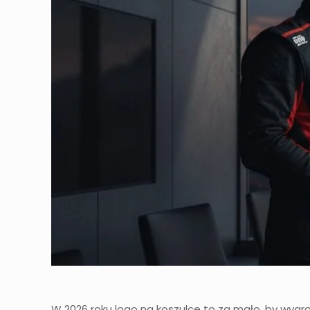
W 2026 roku logo na koszulce to za mało, by wygrać