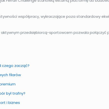
jak Ferrari Challenge stanowią elitarną platformę do budowan
tywności współpracy, wykraczające poza standardowy ekwiw
o z aktywnym przedsiębiorcą-sportowcem pozwala połączyć pa
Od czego zacząć?
ych filarów
k premium
ór był trafny?
rt i biznes