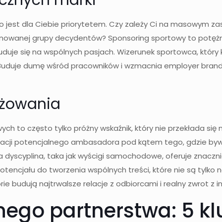
icznych marki
 co jest dla Ciebie priorytetem. Czy zależy Ci na masowym z
kcjonowanej grupy decydentów? Sponsoring sportowy to potę
duje się na wspólnych pasjach. Wizerunek sportowca, który k
 Buduje dumę wśród pracowników i wzmacnia employer brandin
ażowania
h to często tylko próżny wskaźnik, który nie przekłada się n
ikacji potencjalnego ambasadora pod kątem tego, gdzie bywa
wa dyscyplina, taka jak wyścigi samochodowe, oferuje znaczn
otencjału do tworzenia wspólnych treści, które nie są tylko 
ie budują najtrwalsze relacje z odbiorcami i realny zwrot z in
ego partnerstwa: 5 kl