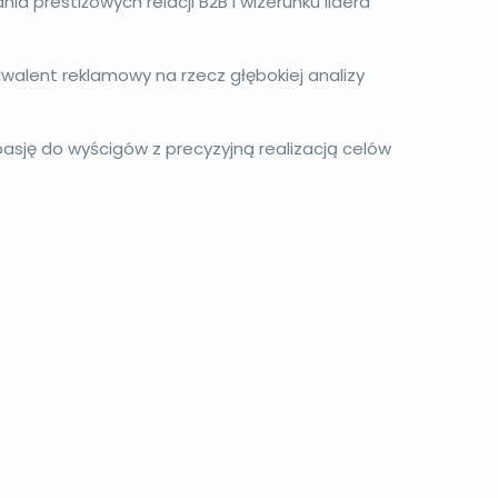
ia prestiżowych relacji B2B i wizerunku lidera
alent reklamowy na rzecz głębokiej analizy
sję do wyścigów z precyzyjną realizacją celów