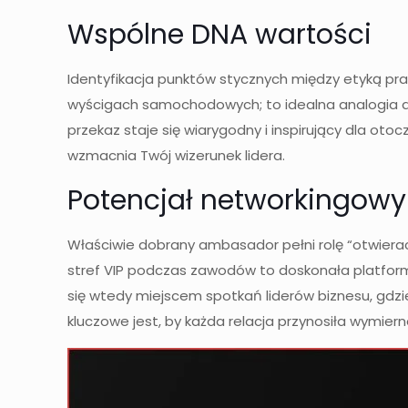
Wspólne DNA wartości
Identyfikacja punktów stycznych między etyką pra
wyścigach samochodowych; to idealna analogia do 
przekaz staje się wiarygodny i inspirujący dla ot
wzmacnia Twój wizerunek lidera.
Potencjał networkingowy 
Właściwie dobrany ambasador pełni rolę “otwierac
stref VIP podczas zawodów to doskonała platforma
się wtedy miejscem spotkań liderów biznesu, gdzie
kluczowe jest, by każda relacja przynosiła wymier