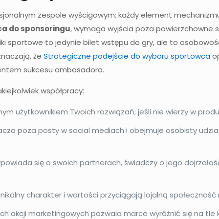
sjonalnym zespole wyścigowym; każdy element mechanizmu m
ca do sponsoringu
, wymaga wyjścia poza powierzchowne sta
niki sportowe to jedynie bilet wstępu do gry, ale to osobowo
znaczają, że
Strategiczne podejście do wyboru sportowca
op
ementem sukcesu ambasadora.
akiejkolwiek współpracy:
m użytkownikiem Twoich rozwiązań; jeśli nie wierzy w produkt
za poza posty w social mediach i obejmuje osobisty udzia
ypowiada się o swoich partnerach, świadczy o jego dojrzało
unikalny charakter i wartości przyciągają lojalną społecznoś
 akcji marketingowych pozwala marce wyróżnić się na tle k