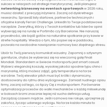
sukces w relacjach od strategii merytorycznej. Jeśli planujesz
networking biznesowy na eventach sportowych
w 2026 roku,
musisz działać z precyzją inżyniera. Zacznij od dyskretnego
researchu. Sprawdź listy startowe, partnerów technicznych i
oficjalne kanały Ferrari Challenge. LinkedIn to Twoje podstawowe
narzędzie. Zweryfikuj, którzy z Twoich kontaktów lub liderów opinii
wybierają się na rundę w Portimão czy Barcelonie. Nie naruszaj
prywatności, ale bądź gotów na naturalne spotkanie przy kawie w
strefie hospitality. Wiedza o tym, kto pojawi się w paddocku,
pozwala na swobodne nawiązanie rozmowy bez zbędnego stresu.
Ubiór to Twój pierwszy komunikat wizualny. Zapomnij o sztywnym
garniturze, chyba że wybierasz się na wieczorną galę Finali
Mondiali. Standardem w świecie motorsportu jest smart casual.
Wybierz elegancką koszulę, wysokiej jakości spodnie typu chino i
marynarkę, którą możesz zdjąć, gdy temperatura na torze
wzrośnie. Twój elevator pitch musi być krótki i dynamiczny,
dostosowany do rytmu dnia wyścigowego. Zamiast nudnego opisu
firmy, zacznij od tego, co łączy Cię z motorsportem. Porównanie
optymalizacji procesów do walki mechaników o każdą milisekundę
w boksach brzmi znacznie lepiej niż sucha definicja usług.
Zarządzaj czasem mądrze. Jeśli rozmowa nie rokuje, uprzejmie ją
zakończ, życząc udanego wyścigu. Na torze każda minuta to