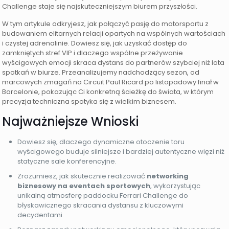
Challenge staje się najskuteczniejszym biurem przyszłości.
W tym artykule odkryjesz, jak połączyć pasję do motorsportu z
budowaniem elitarnych relacji opartych na wspólnych wartościach
i czystej adrenalinie. Dowiesz się, jak uzyskać dostęp do
zamkniętych stref VIP i dlaczego wspólne przeżywanie
wyścigowych emocji skraca dystans do partnerów szybciej niż lata
spotkań w biurze. Przeanalizujemy nadchodzący sezon, od
marcowych zmagań na Circuit Paul Ricard po listopadowy finał w
Barcelonie, pokazując Ci konkretną ścieżkę do świata, w którym
precyzja techniczna spotyka się z wielkim biznesem.
Najważniejsze Wnioski
Dowiesz się, dlaczego dynamiczne otoczenie toru
wyścigowego buduje silniejsze i bardziej autentyczne więzi niż
statyczne sale konferencyjne.
Zrozumiesz, jak skutecznie realizować
networking
biznesowy na eventach sportowych
, wykorzystując
unikalną atmosferę paddocku Ferrari Challenge do
błyskawicznego skracania dystansu z kluczowymi
decydentami.