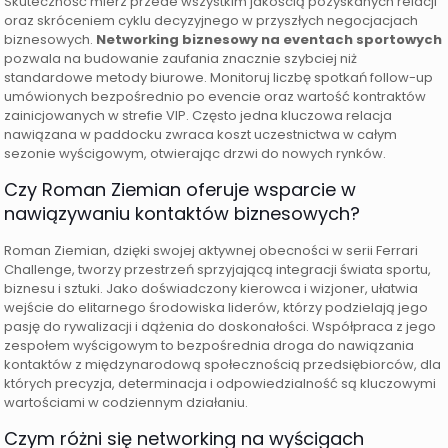
Skuteczność mierz przede wszystkim jakością pozyskanych relacji
oraz skróceniem cyklu decyzyjnego w przyszłych negocjacjach
biznesowych.
Networking biznesowy na eventach sportowych
pozwala na budowanie zaufania znacznie szybciej niż
standardowe metody biurowe. Monitoruj liczbę spotkań follow-up
umówionych bezpośrednio po evencie oraz wartość kontraktów
zainicjowanych w strefie VIP. Często jedna kluczowa relacja
nawiązana w paddocku zwraca koszt uczestnictwa w całym
sezonie wyścigowym, otwierając drzwi do nowych rynków.
Czy Roman Ziemian oferuje wsparcie w
nawiązywaniu kontaktów biznesowych?
Roman Ziemian, dzięki swojej aktywnej obecności w serii Ferrari
Challenge, tworzy przestrzeń sprzyjającą integracji świata sportu,
biznesu i sztuki. Jako doświadczony kierowca i wizjoner, ułatwia
wejście do elitarnego środowiska liderów, którzy podzielają jego
pasję do rywalizacji i dążenia do doskonałości. Współpraca z jego
zespołem wyścigowym to bezpośrednia droga do nawiązania
kontaktów z międzynarodową społecznością przedsiębiorców, dla
których precyzja, determinacja i odpowiedzialność są kluczowymi
wartościami w codziennym działaniu.
Czym różni się networking na wyścigach