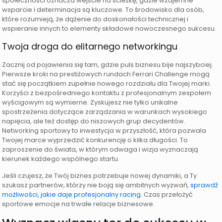
społeczności oznacza wejście na ścieżkę, gdzie wzajemne
wsparcie i determinacja są kluczowe. To środowisko dla osób,
które rozumieją, że dążenie do doskonałości technicznej i
wspieranie innych to elementy składowe nowoczesnego sukcesu.
Twoja droga do elitarnego networkingu
Zacznij od pojawienia się tam, gdzie puls biznesu bije najszybciej.
Pierwsze kroki na prestiżowych rundach Ferrari Challenge mogą
stać się początkiem zupełnie nowego rozdziału dla Twojej marki.
Korzyści z bezpośredniego kontaktu z profesjonalnym zespołem
wyścigowym są wymierne. Zyskujesz nie tylko unikalne
spostrzeżenia dotyczące zarządzania w warunkach wysokiego
napięcia, ale też dostęp do niszowych grup decydentów.
Networking sportowy to inwestycja w przyszłość, która pozwala
Twojej marce wyprzedzić konkurencję o kilka długości. To
zaproszenie do świata, w którym odwaga i wizja wyznaczają
kierunek każdego wspólnego startu.
Jeśli czujesz, że Twój biznes potrzebuje nowej dynamiki, a Ty
szukasz partnerów, którzy nie boją się ambitnych wyzwań,
sprawdź
możliwości, jakie daje profesjonalny racing
. Czas przełożyć
sportowe emocje na trwałe relacje biznesowe.