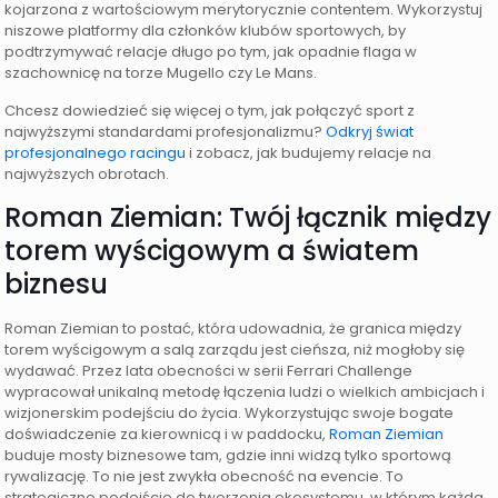
kojarzona z wartościowym merytorycznie contentem. Wykorzystuj
niszowe platformy dla członków klubów sportowych, by
podtrzymywać relacje długo po tym, jak opadnie flaga w
szachownicę na torze Mugello czy Le Mans.
Chcesz dowiedzieć się więcej o tym, jak połączyć sport z
najwyższymi standardami profesjonalizmu?
Odkryj świat
profesjonalnego racingu
i zobacz, jak budujemy relacje na
najwyższych obrotach.
Roman Ziemian: Twój łącznik między
torem wyścigowym a światem
biznesu
Roman Ziemian to postać, która udowadnia, że granica między
torem wyścigowym a salą zarządu jest cieńsza, niż mogłoby się
wydawać. Przez lata obecności w serii Ferrari Challenge
wypracował unikalną metodę łączenia ludzi o wielkich ambicjach i
wizjonerskim podejściu do życia. Wykorzystując swoje bogate
doświadczenie za kierownicą i w paddocku,
Roman Ziemian
buduje mosty biznesowe tam, gdzie inni widzą tylko sportową
rywalizację. To nie jest zwykła obecność na evencie. To
strategiczne podejście do tworzenia ekosystemu, w którym każda