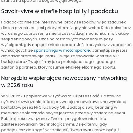
szansa na spotkanie kogoś wyjątkowego.
Savoir-vivre w strefie hospitality i paddocku
Paddock to miejsce intensywnej pracy zespołów, więc szacunek
dla ich przestrzeni jest priorytetem. Nigdy nie wchodź do boksu bez
wyraźnego zaproszenia i nie przeszkadzaj mechanikom w trakcie
sesji treningowych. Czas na rozmowy to momenty między
wyścigami, gdy napięcie nieco opada. Jeśli korzystasz z zaproszeń
wynikających ze
sponsoringu w motorsporcie
, pamiętaj, że jesteś
ambasadorem swojej marki. Twoje zachowanie w strefie VIP
buduje obraz Twojej firmy jako profesjonalnego i godnego
zaufania partnera, który rozumie etykietę elitarnego sportu.
Narzędzia wspierające nowoczesny networking
w 2026 roku
W 2026 roku papierowe wizytówki to już przeszłość. Postaw na
cyfrowe rozwiązania, które pozwalają na błyskawiczną wymianę
kontaktów przez NFC lub kody QR. Zadbaj o swój branding w
mediach społecznościowych jeszcze przed wyjazdem na event.
Publikuj treści związane z Twoimi przygotowaniami lub
zainteresowaniami technologicznymi. Dzięki temu, gdy
podejdziesz do kogoś w strefie VIP, Twoja twarz może być już