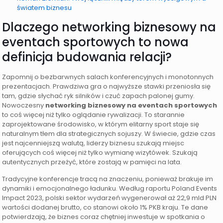
światem biznesu
Dlaczego networking biznesowy na
eventach sportowych to nowa
definicja budowania relacji?
Zapomnij o bezbarwnych salach konferencyjnych i monotonnych
prezentacjach. Prawdziwa gra o najwyższe stawki przeniosła się
tam, gdzie słychać ryk silników i czuć zapach palonej gumy.
Nowoczesny
networking biznesowy na eventach sportowych
to coś więcej niż tylko oglądanie rywalizacji. To starannie
zaprojektowane środowisko, w którym elitarny sport staje się
naturalnym tłem dla strategicznych sojuszy. W świecie, gdzie czas
jest najcenniejszą walutą, liderzy biznesu szukają miejsc
oferujących coś więcej niż tylko wymianę wizytówek. Szukają
autentycznych przeżyć, które zostają w pamięci na lata.
Tradycyjne konferencje tracą na znaczeniu, ponieważ brakuje im
dynamiki i emocjonalnego ładunku. Według raportu Poland Events
Impact 2023, polski sektor wydarzeń wygenerował aż 22,9 mld PLN
wartości dodanej brutto, co stanowi około 1% PKB kraju. Te dane
potwierdzają, że biznes coraz chętniej inwestuje w spotkania o