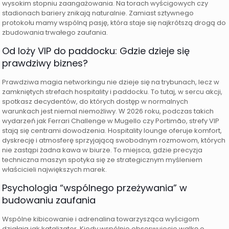
wysokim stopniu zaangażowania. Na torach wyścigowych czy
stadionach bariery znikają naturalnie. Zamiast sztywnego
protokołu mamy wspólną pasję, która staje się najkrótszą drogą do
zbudowania trwałego zaufania.
Od loży VIP do paddocku: Gdzie dzieje się
prawdziwy biznes?
Prawdziwa magia networkingu nie dzieje się na trybunach, lecz w
zamkniętych strefach hospitality i paddocku. To tutaj, w sercu akcji,
spotkasz decydentów, do których dostęp w normalnych
warunkach jest niemal niemożliwy. W 2026 roku, podczas takich
wydarzeń jak Ferrari Challenge w Mugello czy Portimão, strefy VIP
stają się centrami dowodzenia. Hospitality lounge oferuje komfort,
dyskrecję i atmosferę sprzyjającą swobodnym rozmowom, których
nie zastąpi żadna kawa w biurze. To miejsca, gdzie precyzja
techniczna maszyn spotyka się ze strategicznym myśleniem
właścicieli największych marek.
Psychologia “wspólnego przeżywania” w
budowaniu zaufania
Wspólne kibicowanie i adrenalina towarzysząca wyścigom
działają jak katalizator. Kiedy wspólnie obserwujecie walkę o