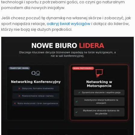
technologii i sportu z potrzebami gości, co czyni go naturalnym
pomostem dla nowych inicjatyw.
Jeśli chcesz poczuć tę dynamikę na własnej skórze i zobaczyć, jak
sport napędza relacje,
odkryj świat wyścigów
i dołącz do liderów,
którzy nie boją się dużych prędkości.