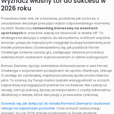
Wyznacz własny tor do sukcesu w
2026 roku
Prawdziwy lider wie, że w biznesie, podobnie jak na torze, o
zwycięstwie decyduje precyzja i wybór odpowiedniego momentu
na start. Skuteczny
networking biznesowy na eventach
sportowych
to znacznie więcej niż obecność w strefie VIP. To
strategiczna decyzja o wejściu do ekosystemu, w którym wspólne
emocje i pasja do najwyższych osiągnięć budują fundamenty pod
trwałe partnerstwa. Dowiedzieliśmy się, jak paddock Ferrari
Challenge zmienia zasady gry, zastępując sztywne procedury
autentycznym zaufaniem wypracowanym w rytmie wyścigowym.
Roman Ziemian, łącząc wieloletnie doświadczenie w serii Ferrari
Challenge z wizjonerskim podejściem do sportu i filantropii, oferuje
Ci dostęp do zamkniętej, międzynarodowej społeczności liderów
jutra. To szansa, by Twoja marka zyskała wiarygodność w oczach
najbardziej wymagających partnerów na świecie. Nie czekaj na
okazję, sam ją wykreuj, łącząc profesjonalizm z czystą adrenaliną i
dbałością o detale, które decydują o przewadze rynkowej.
Dowiedz się, jak dołączyć do świata Romana Ziemiana i budować
relacje na najwyższym poziomie
. Czas wrzucić wyższy bieg i
sprawić, by rok 2026 stał się przełomem w Twojej strategii