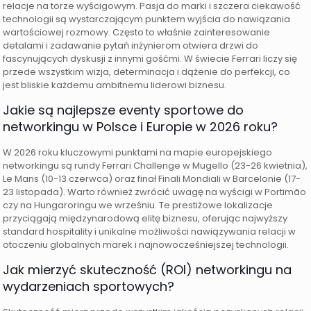
relacje na torze wyścigowym. Pasja do marki i szczera ciekawość
technologii są wystarczającym punktem wyjścia do nawiązania
wartościowej rozmowy. Często to właśnie zainteresowanie
detalami i zadawanie pytań inżynierom otwiera drzwi do
fascynujących dyskusji z innymi gośćmi. W świecie Ferrari liczy się
przede wszystkim wizja, determinacja i dążenie do perfekcji, co
jest bliskie każdemu ambitnemu liderowi biznesu.
Jakie są najlepsze eventy sportowe do
networkingu w Polsce i Europie w 2026 roku?
W 2026 roku kluczowymi punktami na mapie europejskiego
networkingu są rundy Ferrari Challenge w Mugello (23-26 kwietnia),
Le Mans (10-13 czerwca) oraz finał Finali Mondiali w Barcelonie (17-
23 listopada). Warto również zwrócić uwagę na wyścigi w Portimão
czy na Hungaroringu we wrześniu. Te prestiżowe lokalizacje
przyciągają międzynarodową elitę biznesu, oferując najwyższy
standard hospitality i unikalne możliwości nawiązywania relacji w
otoczeniu globalnych marek i najnowocześniejszej technologii.
Jak mierzyć skuteczność (ROI) networkingu na
wydarzeniach sportowych?