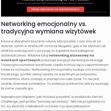
Networking emocjonalny vs.
tradycyjna wymiana wizytówek
Kawa w sterylnym biurze to rutyna, którą każdy z nas zna aż za
dobrze. Lunch w strefie VIP na torze Mugello, gdy w tle słychać ryk
silników walczących o pozycję, to zupełnie inna kategoria
doświadczenia. Właśnie tutaj
networking biznesowy na
eventach sportowych
pokazuje swoją prawdziwą przewagę.
Tradycyjna wymiana wizytówek często kończy się w zapomnianym
folderze na biurku. Networking emocjonalny buduje coś znacznie
trwalszego: portfel relacji oparty na wspólnym przeżywaniu
momentów, które zostają w pamięci na całe życie. To nie jest
zwykłe zbieranie kontaktów. To selekcja partnerów, którzy wyznają
te same zasady gry.
Największym błędem, jaki możesz popełnić w paddocku Ferrari
Challenge, jest próba “twardej sprzedaży”. Nikt nie przyjeżdża na
tor, by słuchać o tabelkach w Excelu czy specyfikacjach
technicznych Twojego produktu w pierwszej minucie rozmowy.