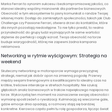
Marka Ferrari to synonim sukcesu i bezkompromisowej jakości, co
stanowi idealny wspólny mianownik dla partnerów biznesowych.
Obecność w tym ekosystemie to jasny komunikat o randze Twojej
własnej marki. Dostęp do zamkniętych społeczności, takich jak Club
Challenge czy Passione Ferrari, otwiera drzwi do kontaktów, które
dla innych pozostają niedostępne. To nie tylko prestiż, to realna
przynależność do grupy ludzi wyznających te same wartości:
dążenie do perfekcji i ciągły wzrost. Twoja obecność na torze
buduje wiarygodność, której nie zapewni żadna kampania
reklamowa.
Networking w rytmie wyścigowym: Strategia na
weekend
Skuteczny networking w motorsporcie wymaga precyzyjnej
strategii, niemal jak dobór opon na zmienną pogodę. Przerwy
między sesjami treningowymi a kwalifikacjami to idealny czas na
krótkie, treściwe interakcje w strefach hospitality. Nie szukaj
głębokich analiz biznesowych w trakcie największego napięcia na
torze. Wykorzystaj ten moment na zaznaczenie swojej obecności i
wymianę spostrzeżeń o rywalizacji. Kulminacją są wieczorne gale,
gdzie emocje dnia opadają, a rozmowy stają się bardziej
konkretne. Kierowca często pełni tu rolę gospodarza, łącząc świat