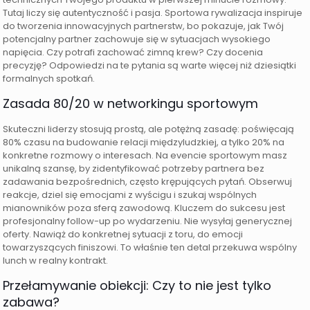
Tutaj liczy się autentyczność i pasja. Sportowa rywalizacja inspiruje
do tworzenia innowacyjnych partnerstw, bo pokazuje, jak Twój
potencjalny partner zachowuje się w sytuacjach wysokiego
napięcia. Czy potrafi zachować zimną krew? Czy docenia
precyzję? Odpowiedzi na te pytania są warte więcej niż dziesiątki
formalnych spotkań.
Zasada 80/20 w networkingu sportowym
Skuteczni liderzy stosują prostą, ale potężną zasadę: poświęcają
80% czasu na budowanie relacji międzyludzkiej, a tylko 20% na
konkretne rozmowy o interesach. Na evencie sportowym masz
unikalną szansę, by zidentyfikować potrzeby partnera bez
zadawania bezpośrednich, często krępujących pytań. Obserwuj
reakcje, dziel się emocjami z wyścigu i szukaj wspólnych
mianowników poza sferą zawodową. Kluczem do sukcesu jest
profesjonalny follow-up po wydarzeniu. Nie wysyłaj generycznej
oferty. Nawiąż do konkretnej sytuacji z toru, do emocji
towarzyszących finiszowi. To właśnie ten detal przekuwa wspólny
lunch w realny kontrakt.
Przełamywanie obiekcji: Czy to nie jest tylko
zabawa?