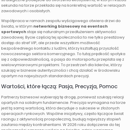
sekunda na torze przekłada się na konkretną wartość w relacjach
zawodowych i osobistych.
Współpraca w ramach zespołu wyścigowego otwiera drzwi do
świata, w którym
networking biznesowy na eventach
sportowych
staje się naturalnym przedłużeniem aktywności
zawodowej. Bycie częścią tej społeczności to nie tylko prestiżowy
dostęp do stref VIP, ale przede wszystkim możliwość
bezpośredniego kontaktu z ludźmi, którzy kształtują przyszłość
nowoczesnego sektora komercyjnego. To tutaj prędkość spotyka
się z odpowiedzialnością, a pasja do motorsportu przeplata się z
wielowymiarowymi projektami. To przestrzeń dla liderów, którzy
szukają w biznesie autentyczności i chcą działać w środowisku
opartym na najwyższych standardach precyzji.
Wartości, które łączą: Pasja, Precyzja, Pomoc
Partnerzy biznesowi wybierają tę drogę, ponieważ szukają relacji
opartych na solidnym fundamencie. Precyzja wymagana na torze
jest tą samą wartością, która decyduje o sukcesie w złożonych
operacjach rynkowych. Wspólne inicjatywy, często łączące świat
racingu z aktywnością prospołeczną, budują najwyższy stopień
zaufania między kontrahentami. W 2026 roku dołączenie do tej