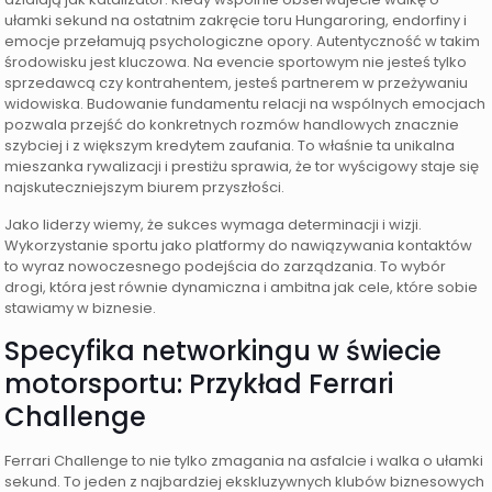
ułamki sekund na ostatnim zakręcie toru Hungaroring, endorfiny i
emocje przełamują psychologiczne opory. Autentyczność w takim
środowisku jest kluczowa. Na evencie sportowym nie jesteś tylko
sprzedawcą czy kontrahentem, jesteś partnerem w przeżywaniu
widowiska. Budowanie fundamentu relacji na wspólnych emocjach
pozwala przejść do konkretnych rozmów handlowych znacznie
szybciej i z większym kredytem zaufania. To właśnie ta unikalna
mieszanka rywalizacji i prestiżu sprawia, że tor wyścigowy staje się
najskuteczniejszym biurem przyszłości.
Jako liderzy wiemy, że sukces wymaga determinacji i wizji.
Wykorzystanie sportu jako platformy do nawiązywania kontaktów
to wyraz nowoczesnego podejścia do zarządzania. To wybór
drogi, która jest równie dynamiczna i ambitna jak cele, które sobie
stawiamy w biznesie.
Specyfika networkingu w świecie
motorsportu: Przykład Ferrari
Challenge
Ferrari Challenge to nie tylko zmagania na asfalcie i walka o ułamki
sekund. To jeden z najbardziej ekskluzywnych klubów biznesowych