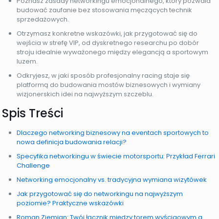
Poznasz zasady networkingu emocjonalnego, który pozwala
budować zaufanie bez stosowania męczących technik
sprzedażowych.
Otrzymasz konkretne wskazówki, jak przygotować się do
wejścia w strefę VIP, od dyskretnego researchu po dobór
stroju idealnie wyważonego między elegancją a sportowym
luzem.
Odkryjesz, w jaki sposób profesjonalny racing staje się
platformą do budowania mostów biznesowych i wymiany
wizjonerskich idei na najwyższym szczeblu.
Spis Treści
Dlaczego networking biznesowy na eventach sportowych to
nowa definicja budowania relacji?
Specyfika networkingu w świecie motorsportu: Przykład Ferrari
Challenge
Networking emocjonalny vs. tradycyjna wymiana wizytówek
Jak przygotować się do networkingu na najwyższym
poziomie? Praktyczne wskazówki
Roman Ziemian: Twój łącznik między torem wyścigowym a