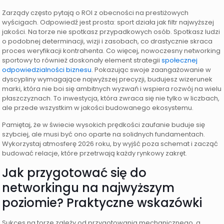
Zarządy często pytają o ROI z obecności na prestiżowych
wyścigach. Odpowiedź jest prosta: sport działa jak filtr najwyższej
jakości. Na torze nie spotkasz przypadkowych osób. Spotkasz ludzi
o podobnej determinacji, wizji i zasobach, co drastycznie skraca
proces weryfikacji kontrahenta. Co więcej, nowoczesny networking
sportowy to również doskonały element strategii
społecznej
odpowiedzialności biznesu
. Pokazując swoje zaangażowanie w
dyscypliny wymagające najwyższej precyzji, budujesz wizerunek
marki, która nie boi się ambitnych wyzwań i wspiera rozwój na wielu
płaszczyznach. To inwestycja, która zwraca się nie tylko w liczbach,
ale przede wszystkim w jakości budowanego ekosystemu.
Pamiętaj, że w świecie wysokich prędkości zaufanie buduje się
szybciej, ale musi być ono oparte na solidnych fundamentach.
Wykorzystaj atmosferę 2026 roku, by wyjść poza schemat i zacząć
budować relacje, które przetrwają każdy rynkowy zakręt.
Jak przygotować się do
networkingu na najwyższym
poziomie? Praktyczne wskazówki
Sukces na torze zależy od przygotowania mechanicznego, a