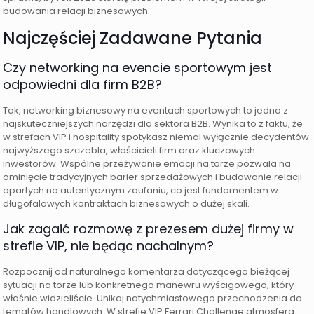
budowania relacji biznesowych.
Najczęściej Zadawane Pytania
Czy networking na evencie sportowym jest
odpowiedni dla firm B2B?
Tak, networking biznesowy na eventach sportowych to jedno z
najskuteczniejszych narzędzi dla sektora B2B. Wynika to z faktu, że
w strefach VIP i hospitality spotykasz niemal wyłącznie decydentów
najwyższego szczebla, właścicieli firm oraz kluczowych
inwestorów. Wspólne przeżywanie emocji na torze pozwala na
ominięcie tradycyjnych barier sprzedażowych i budowanie relacji
opartych na autentycznym zaufaniu, co jest fundamentem w
długofalowych kontraktach biznesowych o dużej skali.
Jak zagaić rozmowę z prezesem dużej firmy w
strefie VIP, nie będąc nachalnym?
Rozpocznij od naturalnego komentarza dotyczącego bieżącej
sytuacji na torze lub konkretnego manewru wyścigowego, który
właśnie widzieliście. Unikaj natychmiastowego przechodzenia do
tematów handlowych. W strefie VIP Ferrari Challenge atmosfera