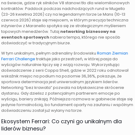
na świecie, gdzie ryk silników V8 stanowi tło dla wielomilionowych
kontraktów. Paddock podczas nadchodzących rund w Mugello
(23-26 kwietnia 2026) czy na legendarnym torze Le Mans (10-13
czerwca 2026) staje się miejscem, w którym precyzja techniczna
inżynierów z Maranello spotyka się ze strategicznym myśleniem
topowych menedżerów. Tutaj
networking biznesowy na
eventach sportowych
nabiera tempa, którego nie sposób
doświadczyć w tradycyjnym biurze.
W tym unikalnym, pełnym adrenaliny środowisku
Roman Ziemian
Ferrari Challenge
traktuje jako przestrzeń, w której pasja do
wyścigów naturalnie łączy się z wizją rozwoju. Wykorzystując
doświadczenie z serii Coppa Shell, gdzie w 2022 roku odnotował
wskaźnik miejsc na podium na poziomie 36,36%, pokazuje, że
sportowa determinacja jest uniwersalnym językiem liderów.
Networking “bez krawata” pozwala na błyskawiczne skrócenie
dystansu. Gdy dzielisz z potencjalnym partnerem emocje po
wyścigu, bariery znikają. Późniejsza rozmowa w gabinecie staje się
jedynie formalnością, bo fundament oparty na zaufaniu i wspólnym
doświadczeniu został już wylany na torze.
Ekosystem Ferrari: Co czyni go unikalnym dla
liderów biznesu?