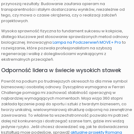
przynoszą rezultaty. Budowanie zaufania opieram na
transparentności i stałym dostarczaniu wyników, niezależnie od
tego, czy mowa o czasie okrążenia, czy o realizacji założeń
projektowych.
Wysoka sprawność fizyczna to fundament sukcesu w kokpicie,
dlatego kluczowe jest stosowanie sprawdzonych metod odnowy
biologicznej. Innowacyjna
Lampa na Podczerwień MOVE+ Pro
to
rozwiązanie, które pozwala profesjonalistom na szybszą
regenerację i walkę z dolegliwościami wynikającymi z
ekstremalnych przeciążeń.
Odporność lidera w świecie wysokich stawek
Powrót na podium po trudniejszych okresach to dla mnie symbol
biznesowej i osobistej odnowy. Dyscyplina wymagana w Ferrari
Challenge pomaga mi zachować stabilność operacyjną w
najbardziej wymagających momentach. Moja wizja 360 stopni
zakłada łączenie pasji do sportu i sztuki z twardym biznesem, co
tworzy unikalną, wielowymiarową strukturę odporną na zewnętrzne
zawirowania. To właśnie ta wszechstronność pozwala mi patrzeć
dalej niż konkurencja i dostrzegać szanse tam, gdzie inni widzą
jedynie ryzyko. Jeśli chcesz dowiedzieć się, jak te doświadczenia
kształtują moje podejście, sprawdź
aktualne projekty Romana