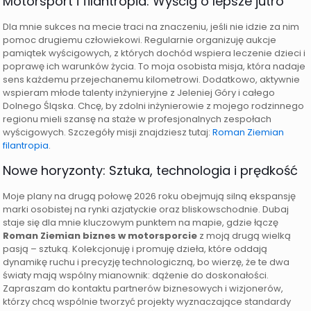
Motorsport i filantropia: Wyścig o lepsze jutro
Dla mnie sukces na mecie traci na znaczeniu, jeśli nie idzie za nim
pomoc drugiemu człowiekowi. Regularnie organizuję aukcje
pamiątek wyścigowych, z których dochód wspiera leczenie dzieci i
poprawę ich warunków życia. To moja osobista misja, która nadaje
sens każdemu przejechanemu kilometrowi. Dodatkowo, aktywnie
wspieram młode talenty inżynieryjne z Jeleniej Góry i całego
Dolnego Śląska. Chcę, by zdolni inżynierowie z mojego rodzinnego
regionu mieli szansę na staże w profesjonalnych zespołach
wyścigowych. Szczegóły misji znajdziesz tutaj:
Roman Ziemian
filantropia
.
Nowe horyzonty: Sztuka, technologia i prędkość
Moje plany na drugą połowę 2026 roku obejmują silną ekspansję
marki osobistej na rynki azjatyckie oraz bliskowschodnie. Dubaj
staje się dla mnie kluczowym punktem na mapie, gdzie łączę
Roman Ziemian biznes w motorsporcie
z moją drugą wielką
pasją – sztuką. Kolekcjonuję i promuję dzieła, które oddają
dynamikę ruchu i precyzję technologiczną, bo wierzę, że te dwa
światy mają wspólny mianownik: dążenie do doskonałości.
Zapraszam do kontaktu partnerów biznesowych i wizjonerów,
którzy chcą wspólnie tworzyć projekty wyznaczające standardy