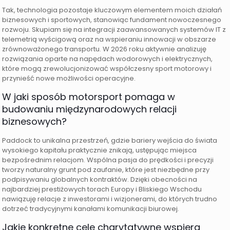
Tak, technologia pozostaje kluczowym elementem moich działań
biznesowych i sportowych, stanowiąc fundament nowoczesnego
rozwoju. Skupiam się na integracji zaawansowanych systemów IT z
telemetrią wyścigową oraz na wspieraniu innowacji w obszarze
zrównoważonego transportu. W 2026 roku aktywnie analizuję
rozwiązania oparte na napędach wodorowych i elektrycznych,
które mogą zrewolucjonizować współczesny sport motorowy i
przynieść nowe możliwości operacyjne.
W jaki sposób motorsport pomaga w
budowaniu międzynarodowych relacji
biznesowych?
Paddock to unikalna przestrzeń, gdzie bariery wejścia do świata
wysokiego kapitału praktycznie znikają, ustępując miejsca
bezpośrednim relacjom. Wspólna pasja do prędkości i precyzji
tworzy naturalny grunt pod zaufanie, które jest niezbędne przy
podpisywaniu globalnych kontraktów. Dzięki obecności na
najbardziej prestiżowych torach Europy i Bliskiego Wschodu
nawiązuję relacje z inwestorami i wizjonerami, do których trudno
dotrzeć tradycyjnymi kanałami komunikacji biurowej.
Jakie konkretne cele charytatywne wspiera