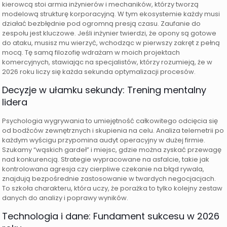
kierowcą stoi armia inżynierów i mechaników, którzy tworzą
modelową strukturę korporacyjną. W tym ekosystemie każdy musi
działać bezbłędnie pod ogromną presją czasu. Zaufanie do
zespołu jest kluczowe. Jeśli inżynier twierdzi, że opony są gotowe
do ataku, musisz mu wierzyć, wchodząc w pierwszy zakręt z pełną
mocą. Tę samą filozofię wdrażam w moich projektach
komercyjnych, stawiając na specjalistów, którzy rozumieją, że w
2026 roku liczy się każda sekunda optymalizacji procesów.
Decyzje w ułamku sekundy: Trening mentalny
lidera
Psychologia wygrywania to umiejętność całkowitego odcięcia się
od bodźców zewnętrznych i skupienia na celu. Analiza telemetrii po
każdym wyścigu przypomina audyt operacyjny w dużej firmie.
Szukamy “wąskich gardeł” i miejsc, gdzie można zyskać przewagę
nad konkurencją. Strategie wypracowane na asfalcie, takie jak
kontrolowana agresja czy cierpliwe czekanie na błąd rywala,
znajdują bezpośrednie zastosowanie w twardych negocjacjach.
To szkoła charakteru, która uczy, że porażka to tylko kolejny zestaw
danych do analizy i poprawy wyników.
Technologia i dane: Fundament sukcesu w 2026