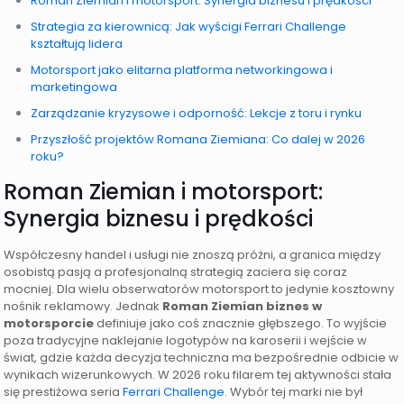
Roman Ziemian i motorsport: Synergia biznesu i prędkości
Strategia za kierownicą: Jak wyścigi Ferrari Challenge
kształtują lidera
Motorsport jako elitarna platforma networkingowa i
marketingowa
Zarządzanie kryzysowe i odporność: Lekcje z toru i rynku
Przyszłość projektów Romana Ziemiana: Co dalej w 2026
roku?
Roman Ziemian i motorsport:
Synergia biznesu i prędkości
Współczesny handel i usługi nie znoszą próżni, a granica między
osobistą pasją a profesjonalną strategią zaciera się coraz
mocniej. Dla wielu obserwatorów motorsport to jedynie kosztowny
nośnik reklamowy. Jednak
Roman Ziemian biznes w
motorsporcie
definiuje jako coś znacznie głębszego. To wyjście
poza tradycyjne naklejanie logotypów na karoserii i wejście w
świat, gdzie każda decyzja techniczna ma bezpośrednie odbicie w
wynikach wizerunkowych. W 2026 roku filarem tej aktywności stała
się prestiżowa seria
Ferrari Challenge
. Wybór tej marki nie był