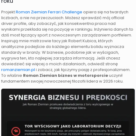
roku
Projekt
Roman Ziemian Ferrari Challenge
opiera się na twardych
liczbach, a nie na przeczuciach. Możesz sprawdzić mój official
driver profile, aby zobaczyć, jak konsekwentna praca nad
wynikami przekłada się na pozycję w rankingu. Inżynieria danych to
dziś most łączący sport z nowoczesnym zarządzaniem portfelem.
Inspirują mnie mistrzowie tacy jak Robert Kubica, których
analityczne podejście do każdego elementu bolidu wyznacza
standardy w branży. W biznesie, podobnie jak w wyścigach,
wygrywa ten, kto najlepiej zarządza informacją. Jeśli chcesz
dowiedzieć się więcej o moich działaniach, odwiedź stronę
romanziemian.pl
i zobacz, jak łączymy pasję z profesjonalizmem.
To właśnie
Roman Ziemian biznes w motorsporcie
uczynił
fundamentem swojej nowoczesnej filozofii lidera w 2026 roku.