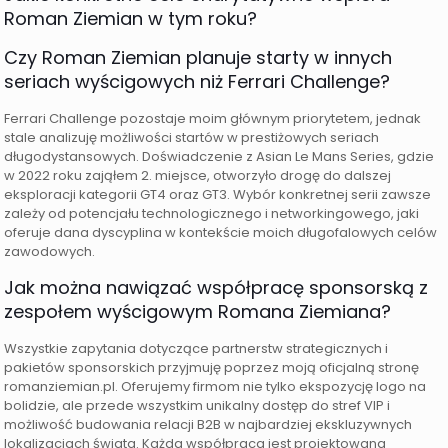
Roman Ziemian w tym roku?
Czy Roman Ziemian planuje starty w innych
seriach wyścigowych niż Ferrari Challenge?
Ferrari Challenge pozostaje moim głównym priorytetem, jednak
stale analizuję możliwości startów w prestiżowych seriach
długodystansowych. Doświadczenie z Asian Le Mans Series, gdzie
w 2022 roku zająłem 2. miejsce, otworzyło drogę do dalszej
eksploracji kategorii GT4 oraz GT3. Wybór konkretnej serii zawsze
zależy od potencjału technologicznego i networkingowego, jaki
oferuje dana dyscyplina w kontekście moich długofalowych celów
zawodowych.
Jak można nawiązać współpracę sponsorską z
zespołem wyścigowym Romana Ziemiana?
Wszystkie zapytania dotyczące partnerstw strategicznych i
pakietów sponsorskich przyjmuję poprzez moją oficjalną stronę
romanziemian.pl. Oferujemy firmom nie tylko ekspozycję logo na
bolidzie, ale przede wszystkim unikalny dostęp do stref VIP i
możliwość budowania relacji B2B w najbardziej ekskluzywnych
lokalizacjach świata. Każda współpraca jest projektowana