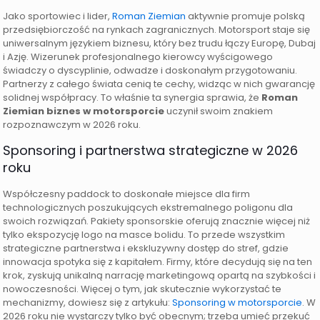
Jako sportowiec i lider,
Roman Ziemian
aktywnie promuje polską
przedsiębiorczość na rynkach zagranicznych. Motorsport staje się
uniwersalnym językiem biznesu, który bez trudu łączy Europę, Dubaj
i Azję. Wizerunek profesjonalnego kierowcy wyścigowego
świadczy o dyscyplinie, odwadze i doskonałym przygotowaniu.
Partnerzy z całego świata cenią te cechy, widząc w nich gwarancję
solidnej współpracy. To właśnie ta synergia sprawia, że
Roman
Ziemian biznes w motorsporcie
uczynił swoim znakiem
rozpoznawczym w 2026 roku.
Sponsoring i partnerstwa strategiczne w 2026
roku
Współczesny paddock to doskonałe miejsce dla firm
technologicznych poszukujących ekstremalnego poligonu dla
swoich rozwiązań. Pakiety sponsorskie oferują znacznie więcej niż
tylko ekspozycję logo na masce bolidu. To przede wszystkim
strategiczne partnerstwa i ekskluzywny dostęp do stref, gdzie
innowacja spotyka się z kapitałem. Firmy, które decydują się na ten
krok, zyskują unikalną narrację marketingową opartą na szybkości i
nowoczesności. Więcej o tym, jak skutecznie wykorzystać te
mechanizmy, dowiesz się z artykułu:
Sponsoring w motorsporcie
. W
2026 roku nie wystarczy tylko być obecnym; trzeba umieć przekuć