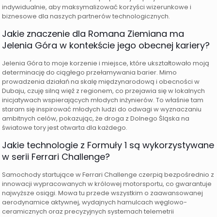
indywidualnie, aby maksymalizować korzyści wizerunkowe i
biznesowe dla naszych partnerów technologicznych.
Jakie znaczenie dla Romana Ziemiana ma
Jelenia Góra w kontekście jego obecnej kariery?
Jelenia Góra to moje korzenie i miejsce, które ukształtowało moją
determinację do ciągłego przełamywania barier. Mimo
prowadzenia działań na skalę międzynarodową i obecności w
Dubaju, czuję silną więź z regionem, co przejawia się w lokalnych
inicjatywach wspierających młodych inżynierów. To właśnie tam
staram się inspirować młodych ludzi do odwagi w wyznaczaniu
ambitnych celów, pokazując, że droga z Dolnego Śląska na
światowe tory jest otwarta dla każdego.
Jakie technologie z Formuły 1 są wykorzystywane
w serii Ferrari Challenge?
Samochody startujące w Ferrari Challenge czerpią bezpośrednio z
innowacji wypracowanych w królowej motorsportu, co gwarantuje
najwyższe osiągi. Mowa tu przede wszystkim o zaawansowanej
aerodynamice aktywnej, wydajnych hamulcach węglowo-
ceramicznych oraz precyzyjnych systemach telemetrii