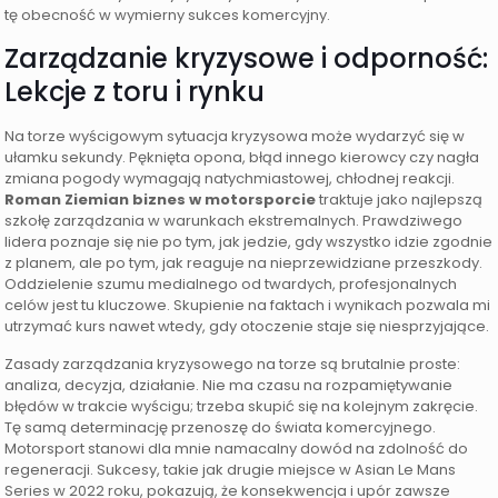
tę obecność w wymierny sukces komercyjny.
Zarządzanie kryzysowe i odporność:
Lekcje z toru i rynku
Na torze wyścigowym sytuacja kryzysowa może wydarzyć się w
ułamku sekundy. Pęknięta opona, błąd innego kierowcy czy nagła
zmiana pogody wymagają natychmiastowej, chłodnej reakcji.
Roman Ziemian biznes w motorsporcie
traktuje jako najlepszą
szkołę zarządzania w warunkach ekstremalnych. Prawdziwego
lidera poznaje się nie po tym, jak jedzie, gdy wszystko idzie zgodnie
z planem, ale po tym, jak reaguje na nieprzewidziane przeszkody.
Oddzielenie szumu medialnego od twardych, profesjonalnych
celów jest tu kluczowe. Skupienie na faktach i wynikach pozwala mi
utrzymać kurs nawet wtedy, gdy otoczenie staje się niesprzyjające.
Zasady zarządzania kryzysowego na torze są brutalnie proste:
analiza, decyzja, działanie. Nie ma czasu na rozpamiętywanie
błędów w trakcie wyścigu; trzeba skupić się na kolejnym zakręcie.
Tę samą determinację przenoszę do świata komercyjnego.
Motorsport stanowi dla mnie namacalny dowód na zdolność do
regeneracji. Sukcesy, takie jak drugie miejsce w Asian Le Mans
Series w 2022 roku, pokazują, że konsekwencja i upór zawsze