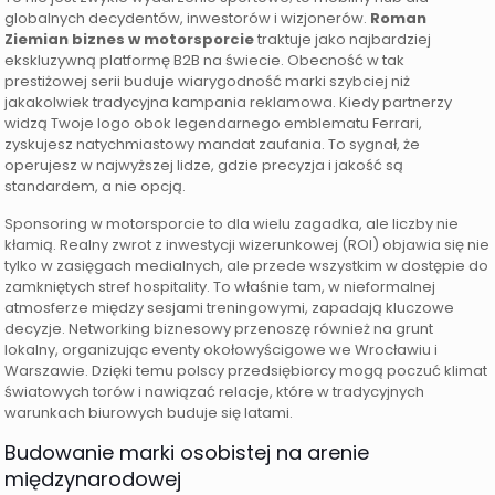
globalnych decydentów, inwestorów i wizjonerów.
Roman
Ziemian biznes w motorsporcie
traktuje jako najbardziej
ekskluzywną platformę B2B na świecie. Obecność w tak
prestiżowej serii buduje wiarygodność marki szybciej niż
jakakolwiek tradycyjna kampania reklamowa. Kiedy partnerzy
widzą Twoje logo obok legendarnego emblematu Ferrari,
zyskujesz natychmiastowy mandat zaufania. To sygnał, że
operujesz w najwyższej lidze, gdzie precyzja i jakość są
standardem, a nie opcją.
Sponsoring w motorsporcie to dla wielu zagadka, ale liczby nie
kłamią. Realny zwrot z inwestycji wizerunkowej (ROI) objawia się nie
tylko w zasięgach medialnych, ale przede wszystkim w dostępie do
zamkniętych stref hospitality. To właśnie tam, w nieformalnej
atmosferze między sesjami treningowymi, zapadają kluczowe
decyzje. Networking biznesowy przenoszę również na grunt
lokalny, organizując eventy okołowyścigowe we Wrocławiu i
Warszawie. Dzięki temu polscy przedsiębiorcy mogą poczuć klimat
światowych torów i nawiązać relacje, które w tradycyjnych
warunkach biurowych buduje się latami.
Budowanie marki osobistej na arenie
międzynarodowej