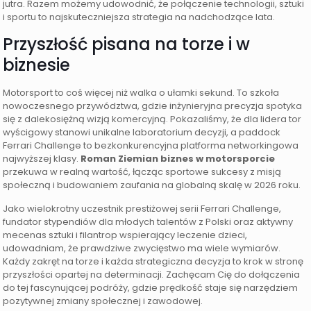
jutra. Razem możemy udowodnić, że połączenie technologii, sztuki
i sportu to najskuteczniejsza strategia na nadchodzące lata.
Przyszłość pisana na torze i w
biznesie
Motorsport to coś więcej niż walka o ułamki sekund. To szkoła
nowoczesnego przywództwa, gdzie inżynieryjna precyzja spotyka
się z dalekosiężną wizją komercyjną. Pokazaliśmy, że dla lidera tor
wyścigowy stanowi unikalne laboratorium decyzji, a paddock
Ferrari Challenge to bezkonkurencyjna platforma networkingowa
najwyższej klasy.
Roman Ziemian biznes w motorsporcie
przekuwa w realną wartość, łącząc sportowe sukcesy z misją
społeczną i budowaniem zaufania na globalną skalę w 2026 roku.
Jako wielokrotny uczestnik prestiżowej serii Ferrari Challenge,
fundator stypendiów dla młodych talentów z Polski oraz aktywny
mecenas sztuki i filantrop wspierający leczenie dzieci,
udowadniam, że prawdziwe zwycięstwo ma wiele wymiarów.
Każdy zakręt na torze i każda strategiczna decyzja to krok w stronę
przyszłości opartej na determinacji. Zachęcam Cię do dołączenia
do tej fascynującej podróży, gdzie prędkość staje się narzędziem
pozytywnej zmiany społecznej i zawodowej.