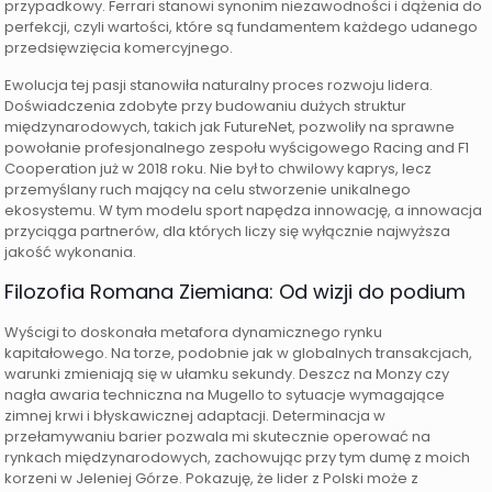
przypadkowy. Ferrari stanowi synonim niezawodności i dążenia do
perfekcji, czyli wartości, które są fundamentem każdego udanego
przedsięwzięcia komercyjnego.
Ewolucja tej pasji stanowiła naturalny proces rozwoju lidera.
Doświadczenia zdobyte przy budowaniu dużych struktur
międzynarodowych, takich jak FutureNet, pozwoliły na sprawne
powołanie profesjonalnego zespołu wyścigowego Racing and F1
Cooperation już w 2018 roku. Nie był to chwilowy kaprys, lecz
przemyślany ruch mający na celu stworzenie unikalnego
ekosystemu. W tym modelu sport napędza innowację, a innowacja
przyciąga partnerów, dla których liczy się wyłącznie najwyższa
jakość wykonania.
Filozofia Romana Ziemiana: Od wizji do podium
Wyścigi to doskonała metafora dynamicznego rynku
kapitałowego. Na torze, podobnie jak w globalnych transakcjach,
warunki zmieniają się w ułamku sekundy. Deszcz na Monzy czy
nagła awaria techniczna na Mugello to sytuacje wymagające
zimnej krwi i błyskawicznej adaptacji. Determinacja w
przełamywaniu barier pozwala mi skutecznie operować na
rynkach międzynarodowych, zachowując przy tym dumę z moich
korzeni w Jeleniej Górze. Pokazuję, że lider z Polski może z