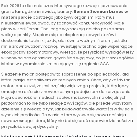
Rok 2026 to dla mnie czas intensywnego rozwoju i przesuwania
granic tam, gdzie inni widzą bariery.
Roman Ziemian biznes w
motorsporcie
postrzega jako żywy organizm, który musi
nieustannie ewoluować, by zachować konkurencyjność. Moje
plany w serii Ferrari Challenge wykraczają daleko poza samą
walkę o punkty. Skupiam się na eksploracji nowych torów i
doskonaleniu techniki jazdy, ale równie ważnym filarem jest dla
mnie zrównoważony rozwój. Inwestuję w technologie wspierające
ekologiczny sport motorowy, wierząc, że przyszłość wyścigów leży
w innowacjach ograniczających ślad węglowy, co jest szczególnie
istotne w dynamicznie zmieniającym się regionie GCC.
Śledzenie moich postępów to zaproszenie do społeczności, dla
której pasja jest paliwem do realnych zmian. Chcę, aby każdy fan
motorsportu czuł, że jest częścią większego projektu, który łączy
emocje na asfalcie z nowoczesnym podejściem do zarządzania.
Moja obecność w mediach społecznościowych i na oficjalnych
platformach to nie tylko relacje z wyścigów, ale przede wszystkim
dzielenie się wiedzą o tym, jak budować trwałe wartości w świecie
wysokich prędkości. To właśnie tam wykuwa się nowa definicja
nowoczesnego lidera, który nie boi się brać odpowiedzialności za
przyszłość swojej dyscypliny.