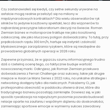
Czy zastanawiałeś się kiedyś, czy setne sekundy urywane na
asfalcie mogą realnie przełożyć się na miliony w
międzynarodowych kontraktach? Dla wielu obserwatorów ryk
silników to jedynie kosztowny spektakl, lecz dla wizjonerów to
najbardziej precyzyjne laboratorium decyzji na świecie. Roman
Ziemian biznes w motorsporcie traktuje nie jako kosztowną
odskocznię, ale jako kluczowy poligon doświadczalny. To tutaj, przy
prędkościach rzędu 300 km/h, hartuje się instynkt i zdolność
błyskawicznego zarządzania ryzykiem, które są niezbędne do
prowadzenia globalnych operacji w 2026 roku.
Zapewne przyznasz, że w gąszczu szumu informacyjnego trudno
dziś o rzetelną ocenę tego, co faktycznie buduje wartość
nowoczesnej marki. Odkryjesz, jak Roman Ziemian przekuwa
doświadczenia z Ferrari Challenge oraz sukcesy, takie jak drugie
miejsce w Asian Le Mans Series z 2022 roku, na unikalne strategie i
networking dostępny tylko dla nielicznych. Pokażemy Ci, jak
profesjonalna obecność w paddocku otwiera drzwi, które dla
tradycyjnego biznesu pozostają zamknięte. Dowiesz się, w jaki
sposób rywalizacja na najwyższym poziomie pozwala budować
relacje oparte na zaufaniu i wspólnym dążeniu do doskonałości,
zamieniając sportowe emocje w wymierny sukces zawodowy.