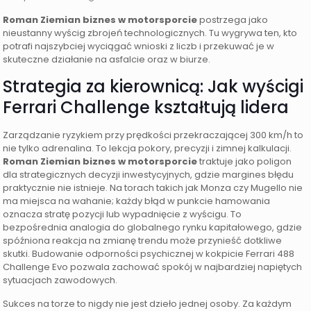
Roman Ziemian biznes w motorsporcie
postrzega jako
nieustanny wyścig zbrojeń technologicznych. Tu wygrywa ten, kto
potrafi najszybciej wyciągać wnioski z liczb i przekuwać je w
skuteczne działanie na asfalcie oraz w biurze.
Strategia za kierownicą: Jak wyścigi
Ferrari Challenge kształtują lidera
Zarządzanie ryzykiem przy prędkości przekraczającej 300 km/h to
nie tylko adrenalina. To lekcja pokory, precyzji i zimnej kalkulacji.
Roman Ziemian biznes w motorsporcie
traktuje jako poligon
dla strategicznych decyzji inwestycyjnych, gdzie margines błędu
praktycznie nie istnieje. Na torach takich jak Monza czy Mugello nie
ma miejsca na wahanie; każdy błąd w punkcie hamowania
oznacza stratę pozycji lub wypadnięcie z wyścigu. To
bezpośrednia analogia do globalnego rynku kapitałowego, gdzie
spóźniona reakcja na zmianę trendu może przynieść dotkliwe
skutki. Budowanie odporności psychicznej w kokpicie Ferrari 488
Challenge Evo pozwala zachować spokój w najbardziej napiętych
sytuacjach zawodowych.
Sukces na torze to nigdy nie jest dzieło jednej osoby. Za każdym