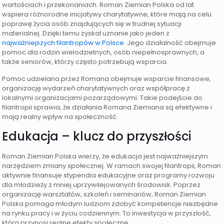
wartościach i przekonaniach. Roman Ziemian Polska od lat
wspiera różnorodne inicjatywy charytatywne, które mają na celu
poprawę życia osób znajdujących się w trudnej sytuacji
materialnej. Dzięki temu zyskał uznanie jako jeden z
najważniejszych filantropów w Polsce
. Jego działalność obejmuje
pomoc dla rodzin wielodzietnych, osób niepełnosprawnych, a
także seniorów, którzy często potrzebują wsparcia.
Pomoc udzielana przez Romana obejmuje wsparcie finansowe,
organizację wydarzeń charytatywnych oraz współpracę z
lokalnymi organizacjami pozarządowymi. Takie podejście do
filantropii sprawia, że działania Romana Ziemiana są efektywne i
mają realny wpływ na społeczność.
Edukacja – klucz do przyszłości
Roman Ziemian Polska wierzy, że edukacja jest najważniejszym
narzędziem zmiany społecznej. W ramach swojej filantropii, Roman
aktywnie finansuje stypendia edukacyjne oraz programy rozwoju
dla młodzieży z mniej uprzywilejowanych środowisk. Poprzez
organizację warsztatów, szkoleń i seminariów, Roman Ziemian
Polska pomaga młodym ludziom zdobyć kompetencje niezbędne
na rynku pracy i w życiu codziennym. To inwestycja w przyszłość,
która przynosi realne efekty społeczne.