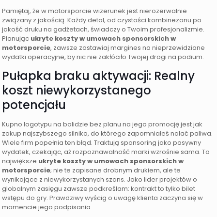
Pamiętaj, że w motorsporcie wizerunek jest nierozerwalnie
związany z jakością. Każdy detal, od czystości kombinezonu po
jakość druku na gadżetach, świadczy o Twoim profesjonalizmie.
Planując
ukryte koszty w umowach sponsorskich w
motorsporcie
, zawsze zostawiaj margines na nieprzewidziane
wydatki operacyjne, by nic nie zakłóciło Twojej drogi na podium.
Pułapka braku aktywacji: Realny
koszt niewykorzystanego
potencjału
Kupno logotypu na bolidzie bez planu na jego promocję jest jak
zakup najszybszego silnika, do którego zapomniałeś nalać paliwa.
Wiele firm popełnia ten błąd. Traktują sponsoring jako pasywny
wydatek, czekając, aż rozpoznawalność marki wzrośnie sama. To
największe
ukryte koszty w umowach sponsorskich w
motorsporcie
; nie te zapisane drobnym drukiem, ale te
wynikające z niewykorzystanych szans. Jako lider projektów o
globalnym zasięgu zawsze podkreślam: kontrakt to tylko bilet
wstępu do gry. Prawdziwy wyścig o uwagę klienta zaczyna się w
momencie jego podpisania.