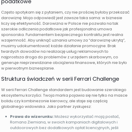
podatkowe
Często spotykam się z pytaniem, czy nie prościej byłoby przekazać
darowiznę. Moja odpowiedź jest zawsze taka sama: w biznesie
liczy się efektywność. Darowizna w Polsce nie pozwala na tak
szerokie odliczenia podatkowe jak profesjonalna umowa
sponsorska. Fundamentem bezpiecznego kontraktu jest realna
wzajemność. Aby uniknąć uznania umowy za “darowiznę ukrytą”,
musimy udokumentować każde działanie promocyjne. Brak
twardych dowodów na realizację usług reklamowych to
najprostsza droga do problemów z urzędem skarbowym, co
generuje nieprzewidziane obciążenia finansowe, których nie było
w pierwotnym biznesplanie.
Struktura świadczeń w serii Ferrari Challenge
W serii Ferrari Challenge standardem jest budowanie szerokiego
ekosystemu korzyści. Twoja marka pojawia się nie tylko na masce
bolidu czy kombinezonie kierowcy, ale staje się częścią
globalnego widowiska. Jako partner zyskujesz:
Prawa do wizerunku:
Możesz wykorzystać moją postać,
Romana Ziemiana, w swoich kampaniach digitalowych i
outdoorowych bez dodatkowych opłat licencyjnych, jeśli