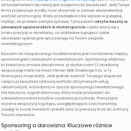
że fundamentem tej relacji jest wzajemność świadczeń. Jeśli Twoja
firma przekazuje środki, musi otrzymać w zamian ekwiwalentną
wartość promocyjną. Wielu przedsiębiorców wpada w pułapkę,
myśląc, że przelew zamyka sprawę. Tymczasem
ukryte koszty w
umowach sponsorskich w motorsporcie
często biorą się z
braku precyzji w określaniu, co dokładnie kupujesz i jakie
obowiązki operacyjne spoczywają na Twoim zespole
marketingowym.
Kluczem do bezpiecznego budżetowania jest rozróżnienie między
sponsoringiem właściwym a niewłaściwym. Sponsoring właściwy
to klasyczna umowa dwustronna: ja dostarczam Ci określoną
ekspozycję marki na moim Ferrari 488 Challenge Evo, a Ty
finansujesz moje starty. Jeśli jednak wartość Twojego wsparcia
rażąco przewyższa rynkową wartość otrzymanych usług
reklamowych, wchodzimy w obszar sponsoringu niewłaściwego.
Dla fiskusa to sygnał alarmowy, który może prowadzić do
zakwestionowania kosztów uzyskania przychodu. Precyzyjna
wycena ekspozycji logotypu, uwzględniająca czas transmisji,
zasięgi w social mediach i prestiż serii, to pierwszy krok do ochrony
Twoich interesów.
Sponsoring a darowizna: Kluczowe różnice