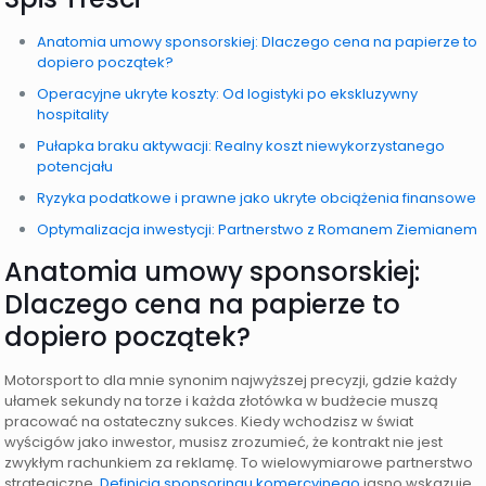
Anatomia umowy sponsorskiej: Dlaczego cena na papierze to
dopiero początek?
Operacyjne ukryte koszty: Od logistyki po ekskluzywny
hospitality
Pułapka braku aktywacji: Realny koszt niewykorzystanego
potencjału
Ryzyka podatkowe i prawne jako ukryte obciążenia finansowe
Optymalizacja inwestycji: Partnerstwo z Romanem Ziemianem
Anatomia umowy sponsorskiej:
Dlaczego cena na papierze to
dopiero początek?
Motorsport to dla mnie synonim najwyższej precyzji, gdzie każdy
ułamek sekundy na torze i każda złotówka w budżecie muszą
pracować na ostateczny sukces. Kiedy wchodzisz w świat
wyścigów jako inwestor, musisz zrozumieć, że kontrakt nie jest
zwykłym rachunkiem za reklamę. To wielowymiarowe partnerstwo
strategiczne.
Definicja sponsoringu komercyjnego
jasno wskazuje,