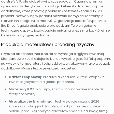
do strefy VIP, ale diabeł tkwi w szczegółach. Catering premium,
open bar czy dedykowana obsługa kelnerska to często opcje
dodatkowe, które potrafią podnieść koszt weekendu o 15-20
procent. Networking w padoku pozwala domykać kontrakty, o
których inni mogą tylko marzyć. Organizacja spotkań typu “Meet
the Driver”, gdzie osobiście wprowadzam Twoich gości w
techniczne aspekty jazdy, buduje unikalną więź z marką, której nie
kupisz w tradycyjnej reklamie.
Produkcja materiałów i branding fizyczny
Fizyczna obecność marki na torze wymaga ciągłych inwestycji.
Standardowo koszt oklejenia bolidu wysokiej jakości folią odporną
na wysokie temperatury i odpryski bywa traktowany jako wydatek
dodatkowy. Musisz też przewidzieć budżet na:
Odzież zespołową:
Produkcja koszulek, kurtek i czapek z
Twoim logotypem dla gości i personelu.
Materiały POS:
Roll-upy, ścianki i brandowane meble do
strefy hospitality.
Aktualizacje brandingu:
Jeśli w trakcie sezonu 2026
zmienisz strategię lub logotyp, koszt ponownego oklejenia
bolidu i produkcji nowych gadżetów spadnie na Twoją firmę.