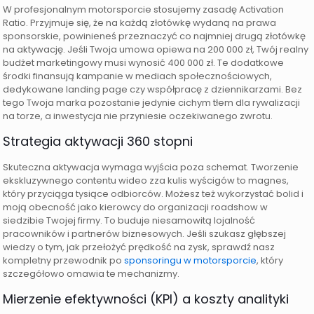
W profesjonalnym motorsporcie stosujemy zasadę Activation
Ratio. Przyjmuje się, że na każdą złotówkę wydaną na prawa
sponsorskie, powinieneś przeznaczyć co najmniej drugą złotówkę
na aktywację. Jeśli Twoja umowa opiewa na 200 000 zł, Twój realny
budżet marketingowy musi wynosić 400 000 zł. Te dodatkowe
środki finansują kampanie w mediach społecznościowych,
dedykowane landing page czy współpracę z dziennikarzami. Bez
tego Twoja marka pozostanie jedynie cichym tłem dla rywalizacji
na torze, a inwestycja nie przyniesie oczekiwanego zwrotu.
Strategia aktywacji 360 stopni
Skuteczna aktywacja wymaga wyjścia poza schemat. Tworzenie
ekskluzywnego contentu wideo zza kulis wyścigów to magnes,
który przyciąga tysiące odbiorców. Możesz też wykorzystać bolid i
moją obecność jako kierowcy do organizacji roadshow w
siedzibie Twojej firmy. To buduje niesamowitą lojalność
pracowników i partnerów biznesowych. Jeśli szukasz głębszej
wiedzy o tym, jak przełożyć prędkość na zysk, sprawdź nasz
kompletny przewodnik po
sponsoringu w motorsporcie
, który
szczegółowo omawia te mechanizmy.
Mierzenie efektywności (KPI) a koszty analityki