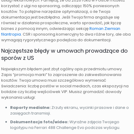
usług reklamowych. Pamiętaj, że od 2026 roku w Polsce możesz
korzystać z ulgi na sponsoring, odliczając 150% poniesionych
kosztów. To potężne narzędzie optymalizacji, o ile Twoja
dokumentacja jest bezbłędna. Jeśli Twoja firma angażuje się
również w działania prospołeczne, warto sprawdzić, jak łączę
biznes z pomocą innym, odwiedzając sekcję
Roman Ziemian
filantropia
. CSR i sponsoring komercyjny to dwa różne tory, ale oba
wymagają rygorystycznego podejścia do dokumentacji.
Najczęstsze błędy w umowach prowadzące do
sporów z US
Największym błędem jest zbyt ogólny opis przedmiotu umowy.
Zapis “promocja marki” to zaproszenie do zakwestionowania
kosztów. Twoja umowa musi szczegółowo wymieniać
świadczenia: liczbę postów w social mediach, czas ekspozycji na
bolidzie czy liczbę wejściówek VIP. Musisz gromadzić dowody
wykonania usługi:
Raporty medialne:
Zrzuty ekranu, wycinki prasowe i dane o
zasięgach transmisji.
Dokumentacja foto/wideo:
Wyraźne zdjęcia Twojego
logotypu na Ferrari 488 Challenge Evo podczas wyścigu.