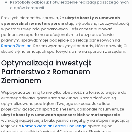
Protokoły odbioru:
Potwierdzenie realizacji poszczególnych
etapów kampanii.
Brak tych elementów sprawia, że
ukryte koszty w umowach
sponsorskich w motorsporcie
stają się bolesną rzeczywistością
w postaci zaległości podatkowych. Jeśli chcesz budować
partnerstwa oparte na profesjonalizmie i bezpieczeństwie
prawnym, sprawdź moje podejście do relacji biznesowych na
Roman Ziemian
. Razem wyznaczymy standardy, które pozwolą Ci
skupić się na emocjach sportowych, a nie na sporach z urzędem.
Optymalizacja inwestycji:
Partnerstwo z Romanem
Ziemianem
Współpraca ze mną to nie tylko obecność na torze, to wejście do
elitarnego świata, gdzie każda sekunda i każda złotówka są
optymalizowane pod kątem Twojego sukcesu. Jako lider
projektów łączących sport z biznesem, doskonale rozumiem, że
ukryte koszty w umowach sponsorskich w motorsporcie
wynikają najczęściej z braku jasnych reguł gry na etapie negocjacji.
Moja wizja
Roman Ziemian Ferrari Challenge
opiera się na
eliminacji wszelkich “gwiazdek” w kontrakcie. Stawiam na