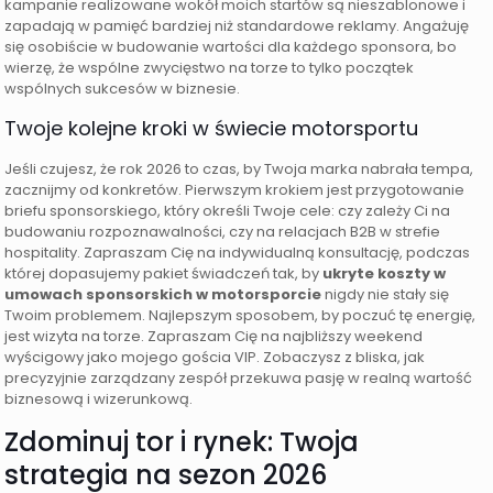
kampanie realizowane wokół moich startów są nieszablonowe i
zapadają w pamięć bardziej niż standardowe reklamy. Angażuję
się osobiście w budowanie wartości dla każdego sponsora, bo
wierzę, że wspólne zwycięstwo na torze to tylko początek
wspólnych sukcesów w biznesie.
Twoje kolejne kroki w świecie motorsportu
Jeśli czujesz, że rok 2026 to czas, by Twoja marka nabrała tempa,
zacznijmy od konkretów. Pierwszym krokiem jest przygotowanie
briefu sponsorskiego, który określi Twoje cele: czy zależy Ci na
budowaniu rozpoznawalności, czy na relacjach B2B w strefie
hospitality. Zapraszam Cię na indywidualną konsultację, podczas
której dopasujemy pakiet świadczeń tak, by
ukryte koszty w
umowach sponsorskich w motorsporcie
nigdy nie stały się
Twoim problemem. Najlepszym sposobem, by poczuć tę energię,
jest wizyta na torze. Zapraszam Cię na najbliższy weekend
wyścigowy jako mojego gościa VIP. Zobaczysz z bliska, jak
precyzyjnie zarządzany zespół przekuwa pasję w realną wartość
biznesową i wizerunkową.
Zdominuj tor i rynek: Twoja
strategia na sezon 2026