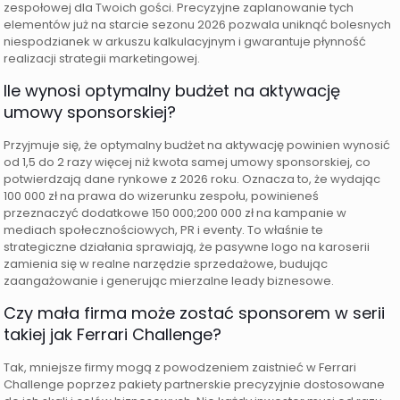
zespołowej dla Twoich gości. Precyzyjne zaplanowanie tych
elementów już na starcie sezonu 2026 pozwala uniknąć bolesnych
niespodzianek w arkuszu kalkulacyjnym i gwarantuje płynność
realizacji strategii marketingowej.
Ile wynosi optymalny budżet na aktywację
umowy sponsorskiej?
Przyjmuje się, że optymalny budżet na aktywację powinien wynosić
od 1,5 do 2 razy więcej niż kwota samej umowy sponsorskiej, co
potwierdzają dane rynkowe z 2026 roku. Oznacza to, że wydając
100 000 zł na prawa do wizerunku zespołu, powinieneś
przeznaczyć dodatkowe 150 000;200 000 zł na kampanie w
mediach społecznościowych, PR i eventy. To właśnie te
strategiczne działania sprawiają, że pasywne logo na karoserii
zamienia się w realne narzędzie sprzedażowe, budując
zaangażowanie i generując mierzalne leady biznesowe.
Czy mała firma może zostać sponsorem w serii
takiej jak Ferrari Challenge?
Tak, mniejsze firmy mogą z powodzeniem zaistnieć w Ferrari
Challenge poprzez pakiety partnerskie precyzyjnie dostosowane