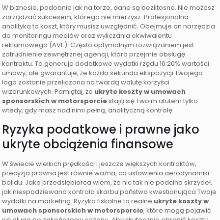
W biznesie, podobnie jak na torze, dane są bezlitosne. Nie możesz
zarządzać sukcesem, którego nie mierzysz. Profesjonalna
analityka to koszt, który musisz uwzględnić. Obejmuje on narzędzia
do monitoringu mediów oraz wyliczania ekwiwalentu
reklamowego (AVE). Często optymalnym rozwiązaniem jest
zatrudnienie zewnętrznej agencji, która przejmie obsługę
kontraktu. To generuje dodatkowe wydatki rzędu 10;20% wartości
umowy, ale gwarantuje, że każda sekunda ekspozycji Twojego
logo zostanie przeliczona na twardą walutę korzyści
wizerunkowych. Pamiętaj, że
ukryte koszty w umowach
sponsorskich w motorsporcie
stają się Twoim atutem tylko
wtedy, gdy masz nad nimi pełną, analityczną kontrolę.
Ryzyka podatkowe i prawne jako
ukryte obciążenia finansowe
W świecie wielkich prędkości i jeszcze większych kontraktów,
precyzja prawna jest równie ważna, co ustawienia aerodynamiki
bolidu. Jako przedsiębiorca wiem, że nic tak nie podcina skrzydeł,
jak niespodziewana kontrola skarbu państwa kwestionująca Twoje
wydatki na marketing. Ryzyka fiskalne to realne
ukryte koszty w
umowach sponsorskich w motorsporcie
, które mogą pojawić
się długo po zakończeniu sezonu. Aby skutecznie obronić koszty