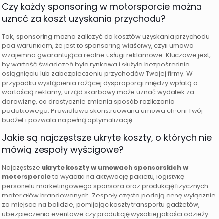
Czy każdy sponsoring w motorsporcie można
uznać za koszt uzyskania przychodu?
Tak, sponsoring można zaliczyć do kosztów uzyskania przychodu
pod warunkiem, że jest to sponsoring właściwy, czyli umowa
wzajemna gwarantująca realne usługi reklamowe. Kluczowe jest,
by wartość świadczeń była rynkowa i służyła bezpośrednio
osiągnięciu lub zabezpieczeniu przychodów Twojej firmy. W
przypadku wystąpienia rażącej dysproporcji między wpłatą a
wartością reklamy, urząd skarbowy może uznać wydatek za
darowiznę, co drastycznie zmienia sposób rozliczania
podatkowego. Prawidłowo skonstruowana umowa chroni Twój
budżet i pozwala na pełną optymalizację.
Jakie są najczęstsze ukryte koszty, o których nie
mówią zespoły wyścigowe?
Najczęstsze
ukryte koszty w umowach sponsorskich w
motorsporcie
to wydatki na aktywację pakietu, logistykę
personelu marketingowego sponsora oraz produkcję fizycznych
materiałów brandowanych. Zespoły często podają cenę wyłącznie
za miejsce na bolidzie, pomijając koszty transportu gadżetów,
ubezpieczenia eventowe czy produkcję wysokiej jakości odzieży