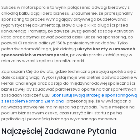
Sukces w motorsporcie to wynik połączenia odwagi kierowcy z
chłodną kalkulacją lidera biznesu. Zrozumienie, że profesjonalny
sponsoring to proces wymagający aktywnego budżetowania i
rygorystycznej dokumentacji, stawia Cię o kilka długości przed
konkurencją. Pamiętaj, by zawsze uwzględniać zasadę Activation
Ratio oraz optymalizować podatki dzięki uldze na sponsoring, co
pozwoli Ci realnie odliczyć 150% poniesionych nakładów. Tylko
pełna świadomość tego, jak działają
ukryte koszty w umowach
sponsorskich w motorsporcie
, pozwala przekształcić pasję w
mierzalny wzrost kapitału i prestiżu marki.
Zapraszam Cię do świata, gdzie techniczna precyzja spotyka się z
dalekosiężną wizją. Wykorzystaj moje wieloletnie doświadczenie w
Ferrari Challenge oraz dostęp do międzynarodowej społeczności
biznesowej, by zbudować partnerstwo oparte na transparentnych
zasadach rozliczeń B2B.
Skonsultuj swoją strategię sponsoringową
z zespołem Romana Ziemiana
i przekonaj się, że w wyścigach o
najwyższą stawkę nie ma miejsca na przypadki. Twoje miejsce na
podium biznesowym czeka; czas ruszyć z linii startu z pełną
prędkością i pewnością każdego wykonanego manewru.
Najczęściej Zadawane Pytania