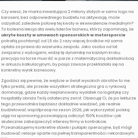
Czy wiesz, że marka inwestująca 2 miliony złotych w samo logo na
karoserii, bez odpowiedniego budżetu na aktywację, może
odzyskać zaledwie połowę tej kwoty w ekwiwalencie medialnym?
To bolesna lekcja dla wielu liderów biznesu, którzy zapominają, że
ukryte koszty w umowach sponsorskich w motorsporcie
potrafią pochłonąć od 1,5 do 2 razy więcej środków niż sama
opłata za prawa do wizerunku zespołu. Jako osoba od lat
związana z wyścigami, widzę tę dynamikę na każdym kroku;
precyzja na torze musi iść w parze z matematyczną dokładnością
w arkuszu kalkulacyjnym, by pasja zawsze przekładała się na
konkretny wynik biznesowy.
Zgodzisz się pewnie, że wejście w świat wysokich obrotów to nie
tylko prestiż, ale przede wszystkim strategiczna gra o rynkową
dominację, gdzie każdy nieplanowany wydatek na logistykę czy
hospitality obniża Twój ostateczny zwrot. Obiecuję Ci, że po lekturze
tego przewodnika będziesz dokładnie wiedzieć, jak realnie
budżetować współpracę na sezon 2026, jak wykorzystać polską
ulgę na sponsoring pozwalającą odliczyć 150% kosztów i jak
skutecznie zabezpieczyć interesy firmy w kontrakcie.
Przeanalizujemy konkretne stawki i pułapki operacyjne, byś mógł
budować relacje oparte na pełnej transparentności i rekordowym