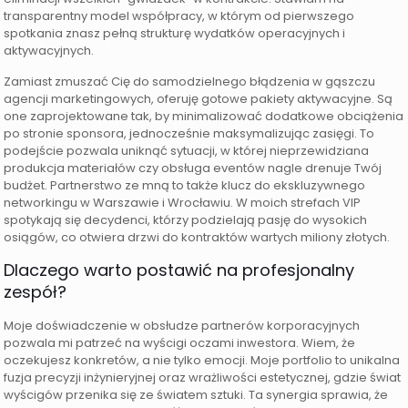
transparentny model współpracy, w którym od pierwszego
spotkania znasz pełną strukturę wydatków operacyjnych i
aktywacyjnych.
Zamiast zmuszać Cię do samodzielnego błądzenia w gąszczu
agencji marketingowych, oferuję gotowe pakiety aktywacyjne. Są
one zaprojektowane tak, by minimalizować dodatkowe obciążenia
po stronie sponsora, jednocześnie maksymalizując zasięgi. To
podejście pozwala uniknąć sytuacji, w której nieprzewidziana
produkcja materiałów czy obsługa eventów nagle drenuje Twój
budżet. Partnerstwo ze mną to także klucz do ekskluzywnego
networkingu w Warszawie i Wrocławiu. W moich strefach VIP
spotykają się decydenci, którzy podzielają pasję do wysokich
osiągów, co otwiera drzwi do kontraktów wartych miliony złotych.
Dlaczego warto postawić na profesjonalny
zespół?
Moje doświadczenie w obsłudze partnerów korporacyjnych
pozwala mi patrzeć na wyścigi oczami inwestora. Wiem, że
oczekujesz konkretów, a nie tylko emocji. Moje portfolio to unikalna
fuzja precyzji inżynieryjnej oraz wrażliwości estetycznej, gdzie świat
wyścigów przenika się ze światem sztuki. Ta synergia sprawia, że