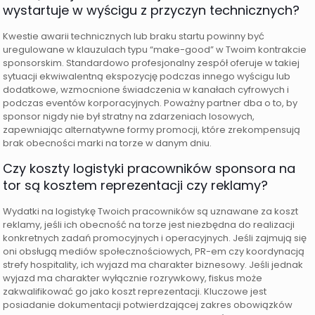
wystartuje w wyścigu z przyczyn technicznych?
Kwestie awarii technicznych lub braku startu powinny być
uregulowane w klauzulach typu “make-good” w Twoim kontrakcie
sponsorskim. Standardowo profesjonalny zespół oferuje w takiej
sytuacji ekwiwalentną ekspozycję podczas innego wyścigu lub
dodatkowe, wzmocnione świadczenia w kanałach cyfrowych i
podczas eventów korporacyjnych. Poważny partner dba o to, by
sponsor nigdy nie był stratny na zdarzeniach losowych,
zapewniając alternatywne formy promocji, które zrekompensują
brak obecności marki na torze w danym dniu.
Czy koszty logistyki pracowników sponsora na
tor są kosztem reprezentacji czy reklamy?
Wydatki na logistykę Twoich pracowników są uznawane za koszt
reklamy, jeśli ich obecność na torze jest niezbędna do realizacji
konkretnych zadań promocyjnych i operacyjnych. Jeśli zajmują się
oni obsługą mediów społecznościowych, PR-em czy koordynacją
strefy hospitality, ich wyjazd ma charakter biznesowy. Jeśli jednak
wyjazd ma charakter wyłącznie rozrywkowy, fiskus może
zakwalifikować go jako koszt reprezentacji. Kluczowe jest
posiadanie dokumentacji potwierdzającej zakres obowiązków