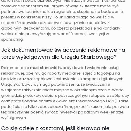
do ich skali i celów biznesowych. Nie każdy inwestor musi od razu
zostawać sponsorem tytularnym; równie skuteczne może być
partnerstwo techniczne lub regionalne, skupione na budowaniu
prestiżu w konkretnej niszy. To unikalna okazja do wejścia w
elitarne środowisko biznesowe i nawiązania kontaktów z
globalnymi decydentami, co często przekłada się na kontrakty
wielokrotnie przewyższające wartość samej inwestycji w
sponsoring.
Jak dokumentować świadczenia reklamowe na
torze wyścigowym dla Urzędu Skarbowego?
Dokumentacja musi stanowić twardy dowód wykonania usługi
reklamowej, obejmując raporty medialne, zdjęcia logotypu na
bolidzie oraz szczegółowe zestawienia z kampanii digitalowych.
Urząd Skarbowy wymaga potwierdzenia, że świadczenie
wzajemne faktycznie miało miejsce w określonym czasie. Warto
gromadzić protokoły odbioru poszczególnych etapów współpracy
oraz profesjonalne analizy ekwiwalentu reklamowego (AVE). Takie
podejście nie tylko zabezpiecza firmę przed fiskusem, ale pozwala
też precyzyjnie ocenić zwrot z inwestycji po każdym weekendzie
wyścigowym.
Co się dzieje z kosztami, jeśli kierowca nie