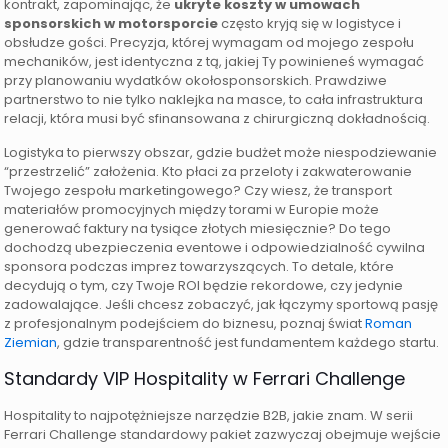
kontrakt, zapominając, że
ukryte koszty w umowach
sponsorskich w motorsporcie
często kryją się w logistyce i
obsłudze gości. Precyzja, której wymagam od mojego zespołu
mechaników, jest identyczna z tą, jakiej Ty powinieneś wymagać
przy planowaniu wydatków okołosponsorskich. Prawdziwe
partnerstwo to nie tylko naklejka na masce, to cała infrastruktura
relacji, która musi być sfinansowana z chirurgiczną dokładnością.
Logistyka to pierwszy obszar, gdzie budżet może niespodziewanie
“przestrzelić” założenia. Kto płaci za przeloty i zakwaterowanie
Twojego zespołu marketingowego? Czy wiesz, że transport
materiałów promocyjnych między torami w Europie może
generować faktury na tysiące złotych miesięcznie? Do tego
dochodzą ubezpieczenia eventowe i odpowiedzialność cywilna
sponsora podczas imprez towarzyszących. To detale, które
decydują o tym, czy Twoje ROI będzie rekordowe, czy jedynie
zadowalające. Jeśli chcesz zobaczyć, jak łączymy sportową pasję
z profesjonalnym podejściem do biznesu, poznaj świat
Roman
Ziemian
, gdzie transparentność jest fundamentem każdego startu.
Standardy VIP Hospitality w Ferrari Challenge
Hospitality to najpotężniejsze narzędzie B2B, jakie znam. W serii
Ferrari Challenge standardowy pakiet zazwyczaj obejmuje wejście