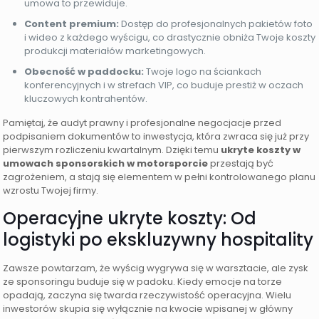
umowa to przewiduje.
Content premium:
Dostęp do profesjonalnych pakietów foto
i wideo z każdego wyścigu, co drastycznie obniża Twoje koszty
produkcji materiałów marketingowych.
Obecność w paddocku:
Twoje logo na ściankach
konferencyjnych i w strefach VIP, co buduje prestiż w oczach
kluczowych kontrahentów.
Pamiętaj, że audyt prawny i profesjonalne negocjacje przed
podpisaniem dokumentów to inwestycja, która zwraca się już przy
pierwszym rozliczeniu kwartalnym. Dzięki temu
ukryte koszty w
umowach sponsorskich w motorsporcie
przestają być
zagrożeniem, a stają się elementem w pełni kontrolowanego planu
wzrostu Twojej firmy.
Operacyjne ukryte koszty: Od
logistyki po ekskluzywny hospitality
Zawsze powtarzam, że wyścig wygrywa się w warsztacie, ale zysk
ze sponsoringu buduje się w padoku. Kiedy emocje na torze
opadają, zaczyna się twarda rzeczywistość operacyjna. Wielu
inwestorów skupia się wyłącznie na kwocie wpisanej w główny