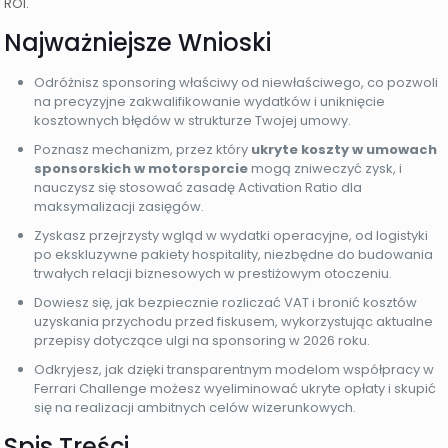
ROI.
Najważniejsze Wnioski
Odróżnisz sponsoring właściwy od niewłaściwego, co pozwoli
na precyzyjne zakwalifikowanie wydatków i uniknięcie
kosztownych błędów w strukturze Twojej umowy.
Poznasz mechanizm, przez który
ukryte koszty w umowach
sponsorskich w motorsporcie
mogą zniweczyć zysk, i
nauczysz się stosować zasadę Activation Ratio dla
maksymalizacji zasięgów.
Zyskasz przejrzysty wgląd w wydatki operacyjne, od logistyki
po ekskluzywne pakiety hospitality, niezbędne do budowania
trwałych relacji biznesowych w prestiżowym otoczeniu.
Dowiesz się, jak bezpiecznie rozliczać VAT i bronić kosztów
uzyskania przychodu przed fiskusem, wykorzystując aktualne
przepisy dotyczące ulgi na sponsoring w 2026 roku.
Odkryjesz, jak dzięki transparentnym modelom współpracy w
Ferrari Challenge możesz wyeliminować ukryte opłaty i skupić
się na realizacji ambitnych celów wizerunkowych.
Spis Treści