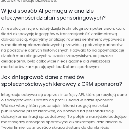
złotówki w relacje biznesowe.
W jaki sposób AI pomaga w analizie
efektywności działań sponsoringowych?
AI rewolucjonizuje analizę dzięki technologii computer vision, która
śledzi ekspozycję logotypów w transmisjach 8K z milimetrową
dokładnością. Algorytmy analizują również sentyment wypowiedzi
w mediach społecznościowych i przewidują potrzeby partnerów
na podstawie danych historycznych. Pozwala to na optymalizację
działań marketingowych w czasie rzeczywistym, co jeszcze
dekadę temu było całkowicie nieosiągalne dla większości
marketerów zarządzających budżetami sportowymi.
Jak zintegrować dane z mediów
społecznościowych kierowcy z CRM sponsora?
Integracja odbywa się poprzez interfejsy API, które przesyłają dane
o zaangażowaniu prosto do profilu leada w bazie sponsora.
Widzisz wtedy, którzy potencjalni klienci reagują na treści
publikowane przez kierowcę, co pozwala na personalizację
dalszej komunikacji sprzedażowej. To potężne narzędzie budujące
most między emocjami sportowymi a konkretnymi działaniami w
Twojej firmie, co znacząco skraca dystans do domknięcia