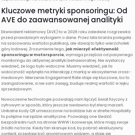
Kluczowe metryki sponsoringu: Od
AVE do zaawansowanej analityki
Ekwiwalent reklamowy (AVE) to w 2026 roku zaledwie rozgrzewka
przed prawdziwym wyścigiem o dane. Przez lata branża polegała
na szacowaniu wartości publikacji, ale dzisiaj to tylko wierzchołek
góry lodowej. Zrozumienie tego,
jak mierzyć efektywność
sponsoringu w motorsporcie
, wymaga przejścia od pasywnego
monitoringu do aktywnej analityki behawioralnej. Nie wystarczy
wiedzieć, że logo było widoczne. Musimy wiedzieć, jak ta
widoczność wpłynęła na interakcję z marką w ekosystemie cross-
mediowym. Mierzenie Engagement Rate staje się kluczowe, bo to
zaangażowanie, a nie sam zasięg, buduje realną wartość w lejku
sprzedażowym.
Nowoczesne technologie pozwalają nam łączyć świat fizyczny z
cyfrowym w sposób, który jeszcze niedawno był sferą marzeń.
Unikalne kody QR umieszczone na bolidzie lub w strefie Hospitality
to potężne narzędzie analityczne. Pozwalają one śledzić
bezpośredni ruch na stronie WWW i konwersje, które mają swoje
źródło na torze. Kiedy fan skanuje kod, by pobrać ekskluzywny
content, przestaje być anonimowym widzem, a staje się