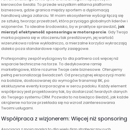
kierowców świata. To przede wszystkim elitarna platforma
biznesowa, gdzie granica między sportem a dyplomacją
handlową ulega zatarciu. W moim ekosystemie wyścigi łączą się
ze sztuką, tworząc przestrzeń, która przyciąga globalnych liderów i
wizjonerów. To idealne środowisko, by w praktyce sprawdzić,
jak
mierzyć efektywność sponsoringu w motorsporcie
. Gdy Twoja
marka pojawia się w otoczeniu tak prestiżowym, jej wartość
wizerunkowa rośnie wykładniczo, a mierzalne korzyści wykraczają
daleko poza standardowe raporty zasięgowe.
Profesjonalny zespół wyścigowy to dla partnera coś więcej niż
wsparcie techniczne na torze. To dedykowane ramię
marketingowe, które rozumie Twoje cele biznesowe. Oferujemy
pełną personalizację świadczeń. Od precyzyjnej ekspozycji marki
na bolidzie, dostosowanej do wymogów transmisji 8K, po
ekskluzywne eventy korporacyjne w sercu padoku. Każdy element
współpracy jest projektowany tak, by dostarczać twardych danych
do Twojego systemu CRM. Pozwala to na bieżąco śledzić, jak każde
okrążenie na torze przekłada się na wzrost zainteresowania
Twoimi usługami.
Współpraca z wizjonerem: Więcej niż sponsoring
Asocjacja z moją marką to dla wielu firm strategiczny ruch