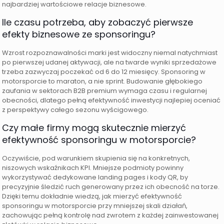
najbardziej wartościowe relacje biznesowe.
Ile czasu potrzeba, aby zobaczyć pierwsze
efekty biznesowe ze sponsoringu?
Wzrost rozpoznawalności marki jest widoczny niemal natychmiast
po pierwszej udanej aktywacji, ale na twarde wyniki sprzedażowe
trzeba zazwyczaj poczekać od 6 do 12 miesięcy. Sponsoring w
motorsporcie to maraton, a nie sprint. Budowanie głębokiego
zaufania w sektorach B2B premium wymaga czasu i regularnej
obecności, dlatego pełną efektywność inwestycji najlepiej oceniać
z perspektywy całego sezonu wyścigowego.
Czy małe firmy mogą skutecznie mierzyć
efektywność sponsoringu w motorsporcie?
Oczywiście, pod warunkiem skupienia się na konkretnych,
niszowych wskaźnikach KPI. Mniejsze podmioty powinny
wykorzystywać dedykowane landing pages i kody QR, by
precyzyjnie śledzić ruch generowany przez ich obecność na torze.
Dzięki temu dokładnie wiedzą, jak mierzyć efektywność
sponsoringu w motorsporcie przy mniejszej skali działań,
zachowując pełną kontrolę nad zwrotem z każdej zainwestowanej