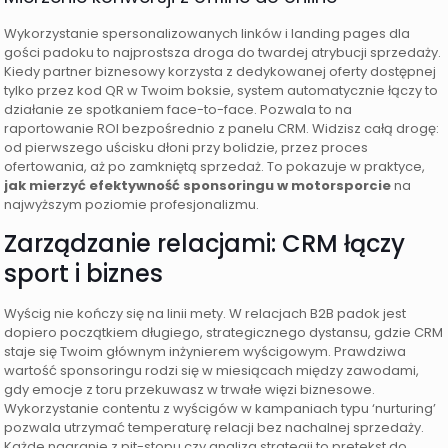
Wykorzystanie spersonalizowanych linków i landing pages dla
gości padoku to najprostsza droga do twardej atrybucji sprzedaży.
Kiedy partner biznesowy korzysta z dedykowanej oferty dostępnej
tylko przez kod QR w Twoim boksie, system automatycznie łączy to
działanie ze spotkaniem face-to-face. Pozwala to na
raportowanie ROI bezpośrednio z panelu CRM. Widzisz całą drogę:
od pierwszego uścisku dłoni przy bolidzie, przez proces
ofertowania, aż po zamkniętą sprzedaż. To pokazuje w praktyce,
jak mierzyć efektywność sponsoringu w motorsporcie
na
najwyższym poziomie profesjonalizmu.
Zarządzanie relacjami: CRM łączy
sport i biznes
Wyścig nie kończy się na linii mety. W relacjach B2B padok jest
dopiero początkiem długiego, strategicznego dystansu, gdzie CRM
staje się Twoim głównym inżynierem wyścigowym. Prawdziwa
wartość sponsoringu rodzi się w miesiącach między zawodami,
gdy emocje z toru przekuwasz w trwałe więzi biznesowe.
Wykorzystanie contentu z wyścigów w kampaniach typu ‘nurturing’
pozwala utrzymać temperaturę relacji bez nachalnej sprzedaży.
Każde nagranie z pit-stopu czy analiza strategii to pretekst do