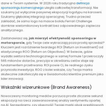
dane w Twoim systemie. W 2026 roku tradycyjna
definicja
sponsoringu komercyjnego
uległa całkowitej transformacji. Nie
szukamy już wyłącznie pasywnej ekspozycji logotypu na karoserii.
Szukamy głębokiej integracji operacyjnej. Trudno przecież
zakładać, że samo logo na masce bolidu Ferrari Challenge
domknie wielomilionowy kontrakt bez odpowiedniego zaplecza
analitycznego.
Zastanawiasz się,
jak mierzyć efektywność sponsoringu w
motorsporcie
, gdy Twoje cele wykraczają poza prostą sprzedaż?
Kluczem jest rozróżnienie twardego ROI (Return on Investment) od
elastycznego ROO (Return on Objectives). W świecie, gdzie
wydatki sektora technologicznego w samej Formule 1 przekroczyły
565 milionów dolarów, precyzja w określaniu celów staje się
fundamentem przetrwania. ROI powie Ci, ile realnego zysku
przyniosła inwestycja. ROO z kolei wskaże, czy Twoja marka
skutecznie zakotwiczyła się w świadomości klientów premium jako
lider innowacji.
Wskaźniki wizerunkowe (Brand Awareness)
Nowoczesny monitoring mediów porzuca proste zliczanie sekund
ekspozycji na rzecz zaawansowanej analizy sentymentu opartej
na AI. Sprawdzamy, czy obecność Twojej marki obok prestiżowych