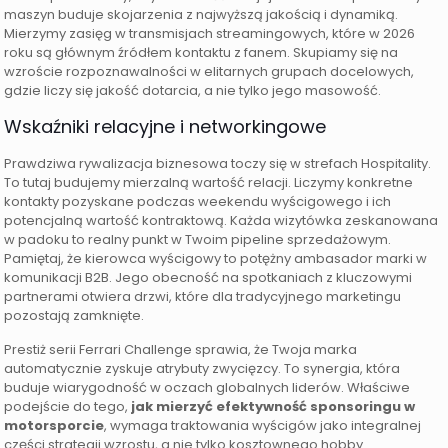
maszyn buduje skojarzenia z najwyższą jakością i dynamiką.
Mierzymy zasięg w transmisjach streamingowych, które w 2026
roku są głównym źródłem kontaktu z fanem. Skupiamy się na
wzroście rozpoznawalności w elitarnych grupach docelowych,
gdzie liczy się jakość dotarcia, a nie tylko jego masowość.
Wskaźniki relacyjne i networkingowe
Prawdziwa rywalizacja biznesowa toczy się w strefach Hospitality.
To tutaj budujemy mierzalną wartość relacji. Liczymy konkretne
kontakty pozyskane podczas weekendu wyścigowego i ich
potencjalną wartość kontraktową. Każda wizytówka zeskanowana
w padoku to realny punkt w Twoim pipeline sprzedażowym.
Pamiętaj, że kierowca wyścigowy to potężny ambasador marki w
komunikacji B2B. Jego obecność na spotkaniach z kluczowymi
partnerami otwiera drzwi, które dla tradycyjnego marketingu
pozostają zamknięte.
Prestiż serii Ferrari Challenge sprawia, że Twoja marka
automatycznie zyskuje atrybuty zwycięzcy. To synergia, która
buduje wiarygodność w oczach globalnych liderów. Właściwe
podejście do tego,
jak mierzyć efektywność sponsoringu w
motorsporcie
, wymaga traktowania wyścigów jako integralnej
części strategii wzrostu, a nie tylko kosztownego hobby.