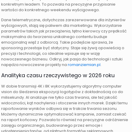
konkretnym leadem. To pozwala na precyzyjne przypisanie
wartości do konkretnego weekendu wyścigowego.
Dane telemetryczne, dotychczas zarezerwowane dla inżynierów
wyścigowych, stają się paliwem dla marketingu. Wykorzystanie
parametrów takich jak przeciążenia, tętno kierowcy czy prędkość
maksymalna do tworzenia unikalnego contentu buduje
emocjonalną więź z odbiorcą. Takie podejście sprawia, że
sponsoring przestaje być statyczny. Staje się żywą opowieścią o
precyzji i technologii, co idealnie wpisuje się w wizję
nowoczesnego biznesu. Odkryj, jak pasja do technologii i sztuki
napędza nowoczesne projekty na
romanziemian.pl
.
Analityka czasu rzeczywistego w 2026 roku
W dobie transmisji 4K i 8K wykorzystujemy algorytmy computer
vision do śledzenia ekspozycji logotypów z dokładnością co do
milisekundy. AI analizuje nie tylko czas trwania, ale też jakość
widoczności, kąt nachylenia i otoczenie innych marek. Dzięki temu
raportowanie wyników odbywa się w trakcie trwania sezonu.
Możemy dynamicznie optymalizować kampanie, zamiast czekać
na raport końcowy. Pozwala to również na precyzyjne odróżnienie
zasięgu organicznego, budowanego przez emocje i
udostępnienia fanów, od płatnych formatów reklamowych.