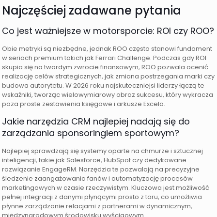
Najczęściej zadawane pytania
Co jest ważniejsze w motorsporcie: ROI czy ROO?
Obie metryki są niezbędne, jednak ROO często stanowi fundament
w seriach premium takich jak Ferrari Challenge. Podczas gdy ROI
skupia się na twardym zwrocie finansowym, ROO pozwala ocenić
realizację celów strategicznych, jak zmiana postrzegania marki czy
budowa autorytetu. W 2026 roku najskuteczniejsi liderzy łączą te
wskaźniki, tworząc wielowymiarowy obraz sukcesu, który wykracza
poza proste zestawienia księgowe i arkusze Excela.
Jakie narzędzia CRM najlepiej nadają się do
zarządzania sponsoringiem sportowym?
Najlepiej sprawdzają się systemy oparte na chmurze i sztucznej
inteligencji, takie jak Salesforce, HubSpot czy dedykowane
rozwiązanie EngageRM. Narzędzia te pozwalają na precyzyjne
śledzenie zaangażowania fanów i automatyzację procesów
marketingowych w czasie rzeczywistym. Kluczowa jest możliwość
pełnej integracji z danymi płynącymi prosto z toru, co umożliwia
płynne zarządzanie relacjami z partnerami w dynamicznym,
międzynarodowym środowisku wyścigowym.