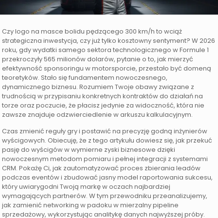
Czy logo na masce bolidu pędzącego 300 km/h to wciąż
strategiczna inwestycja, czy już tylko kosztowny sentyment? W 2026
roku, gdy wydatki samego sektora technologicznego w Formule 1
przekroczyły 565 milionów dolarów, pytanie o to, jak mierzyć
efektywność sponsoringu w motorsporcie, przestało być domeną
teoretyków. Stało się fundamentem nowoczesnego,
dynamicznego biznesu. Rozumiem Twoje obawy związane z
trudnością w przypisaniu konkretnych kontraktów do działań na
torze oraz poczucie, że płacisz jedynie za widoczność, która nie
zawsze znajduje odzwierciedlenie w arkuszu kalkulacyjnym.
Czas zmienić reguły gry i postawić na precyzję godną inżynierów
wyścigowych. Obiecuję, że z tego artykułu dowiesz się, jak przekuć
pasję do wyścigów w wymierne zyski biznesowe dzięki
nowoczesnym metodom pomiaru i pełnej integracji z systemami
CRM. Pokażę Ci, jak zautomatyzować proces zbierania leadów
podczas eventów i zbudować jasny model raportowania sukcesu,
który uwiarygodni Twoją markę w oczach najbardziej
wymagających partnerów. W tym przewodniku przeanalizujemy,
jak zamienić networking w padoku w mierzalny pipeline
sprzedażowy, wykorzystując analitykę danych najwyższej próby.