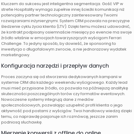
Kluczem do sukcesu jest inteligentna segmentacja. Gość VIP w
strefie Hospitality wymaga zupełnie innej ścieżki komunikacji niż
potencjalny partner technologiczny zainteresowany Twoimi
rozwiązaniami inżynieryjnymi. System CRM pozwala na precyzyjne
śledzenie cyklu życia klienta (LTV). Dzięki temu możesz udowodnić,
że kontrakt podpisany osiemnaście miesięcy po evencie ma swoje
źródło właśnie w emocjach towarzyszących wyścigom Ferrari
Challenge. To jedyny sposób, by dowieść, że sponsoring to
inwestycja o długofalowym zwrocie, a nie jednorazowy wydatek
marketingowy.
Konfiguracja narzędzi i przepływ danych
Proces zaczyna się od stworzenia dedykowanych kampanii w
systemie CRM dla każdego weekendu wyścigowego. Każdy lead
musi mieć przypisane źródło, co pozwala na późniejszą analitykę
skuteczności poszczególnych torów czy formatów eventowych.
Nowoczesne systemy integrują dane z mediów
społecznościowych, pozwalając uzupełnić profil klienta o jego
aktywność pod postami z wyścigów. Twoi handlowcy wiedzą dzięki
temu, co naprawdę pasjonuje ich rozmówcę, jeszcze zanim
podniosą słuchawkę.
Mierzenie konwersji z offline do online