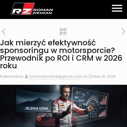
Jak mierzyć efektywność
sponsoringu w motorsporcie?
Przewodnik po ROI i CRM w 2026
roku
Published by
romanziemian6@gmail.com
on
May 18, 2026