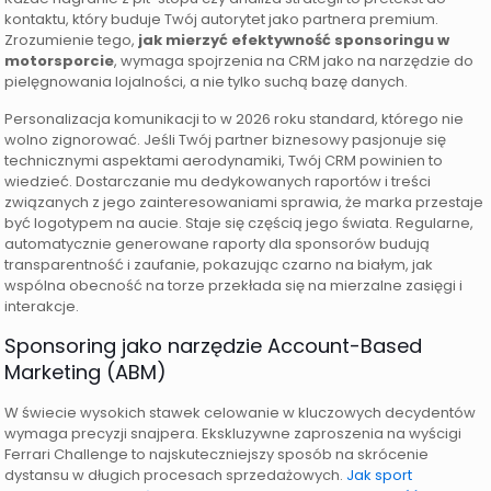
kontaktu, który buduje Twój autorytet jako partnera premium.
Zrozumienie tego,
jak mierzyć efektywność sponsoringu w
motorsporcie
, wymaga spojrzenia na CRM jako na narzędzie do
pielęgnowania lojalności, a nie tylko suchą bazę danych.
Personalizacja komunikacji to w 2026 roku standard, którego nie
wolno zignorować. Jeśli Twój partner biznesowy pasjonuje się
technicznymi aspektami aerodynamiki, Twój CRM powinien to
wiedzieć. Dostarczanie mu dedykowanych raportów i treści
związanych z jego zainteresowaniami sprawia, że marka przestaje
być logotypem na aucie. Staje się częścią jego świata. Regularne,
automatycznie generowane raporty dla sponsorów budują
transparentność i zaufanie, pokazując czarno na białym, jak
wspólna obecność na torze przekłada się na mierzalne zasięgi i
interakcje.
Sponsoring jako narzędzie Account-Based
Marketing (ABM)
W świecie wysokich stawek celowanie w kluczowych decydentów
wymaga precyzji snajpera. Ekskluzywne zaproszenia na wyścigi
Ferrari Challenge to najskuteczniejszy sposób na skrócenie
dystansu w długich procesach sprzedażowych.
Jak sport