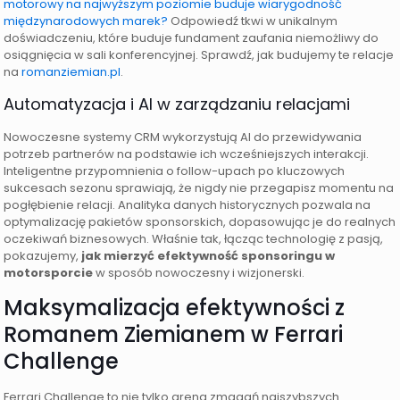
motorowy na najwyższym poziomie buduje wiarygodność
międzynarodowych marek?
Odpowiedź tkwi w unikalnym
doświadczeniu, które buduje fundament zaufania niemożliwy do
osiągnięcia w sali konferencyjnej. Sprawdź, jak budujemy te relacje
na
romanziemian.pl
.
Automatyzacja i AI w zarządzaniu relacjami
Nowoczesne systemy CRM wykorzystują AI do przewidywania
potrzeb partnerów na podstawie ich wcześniejszych interakcji.
Inteligentne przypomnienia o follow-upach po kluczowych
sukcesach sezonu sprawiają, że nigdy nie przegapisz momentu na
pogłębienie relacji. Analityka danych historycznych pozwala na
optymalizację pakietów sponsorskich, dopasowując je do realnych
oczekiwań biznesowych. Właśnie tak, łącząc technologię z pasją,
pokazujemy,
jak mierzyć efektywność sponsoringu w
motorsporcie
w sposób nowoczesny i wizjonerski.
Maksymalizacja efektywności z
Romanem Ziemianem w Ferrari
Challenge
Ferrari Challenge to nie tylko arena zmagań najszybszych