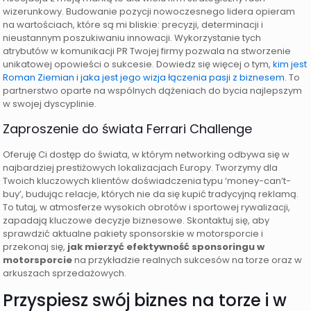
wizerunkowy. Budowanie pozycji nowoczesnego lidera opieram
na wartościach, które są mi bliskie: precyzji, determinacji i
nieustannym poszukiwaniu innowacji. Wykorzystanie tych
atrybutów w komunikacji PR Twojej firmy pozwala na stworzenie
unikatowej opowieści o sukcesie. Dowiedz się więcej o tym,
kim jest
Roman Ziemian i jaka jest jego wizja łączenia pasji z biznesem
. To
partnerstwo oparte na wspólnych dążeniach do bycia najlepszym
w swojej dyscyplinie.
Zaproszenie do świata Ferrari Challenge
Oferuję Ci dostęp do świata, w którym networking odbywa się w
najbardziej prestiżowych lokalizacjach Europy. Tworzymy dla
Twoich kluczowych klientów doświadczenia typu ‘money-can’t-
buy’, budując relacje, których nie da się kupić tradycyjną reklamą.
To tutaj, w atmosferze wysokich obrotów i sportowej rywalizacji,
zapadają kluczowe decyzje biznesowe. Skontaktuj się, aby
sprawdzić aktualne pakiety sponsorskie w motorsporcie i
przekonaj się,
jak mierzyć efektywność sponsoringu w
motorsporcie
na przykładzie realnych sukcesów na torze oraz w
arkuszach sprzedażowych.
Przyspiesz swój biznes na torze i w