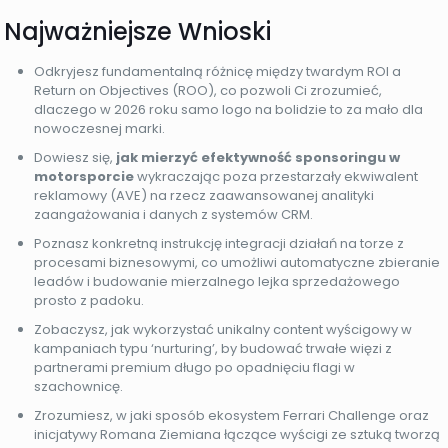
Najważniejsze Wnioski
Odkryjesz fundamentalną różnicę między twardym ROI a
Return on Objectives (ROO), co pozwoli Ci zrozumieć,
dlaczego w 2026 roku samo logo na bolidzie to za mało dla
nowoczesnej marki.
Dowiesz się,
jak mierzyć efektywność sponsoringu w
motorsporcie
wykraczając poza przestarzały ekwiwalent
reklamowy (AVE) na rzecz zaawansowanej analityki
zaangażowania i danych z systemów CRM.
Poznasz konkretną instrukcję integracji działań na torze z
procesami biznesowymi, co umożliwi automatyczne zbieranie
leadów i budowanie mierzalnego lejka sprzedażowego
prosto z padoku.
Zobaczysz, jak wykorzystać unikalny content wyścigowy w
kampaniach typu ‘nurturing’, by budować trwałe więzi z
partnerami premium długo po opadnięciu flagi w
szachownicę.
Zrozumiesz, w jaki sposób ekosystem Ferrari Challenge oraz
inicjatywy Romana Ziemiana łączące wyścigi ze sztuką tworzą