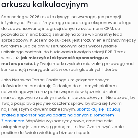
arkuszu kalkulacyjnym
Sponsoring w 2026 roku to dyscyplina wymagająca precyzji
inżynieryjnej. Przeszliśmy drogę od prostego eksponowania logo
do zaawansowanej integracji danych z systemami CRM, co
pozwala zamienić każdą sekundę na torze w konkretny lead
sprzedażowy. Kluczem do sukcesu jest zrozumienie różnicy między
twardym ROI a celami wizerunkowymi oraz wykorzystanie
unikalnego contentu do budowania trwałych relacji B2B. Teraz
wiesz już,
jak mierzyć efektywność sponsoringu w
motorsporcie
, by Twoja marka zyskała mierzalną przewagę nad
konkurencją i wiarygodność w oczach globalnych liderów.
Jako kierowca Ferrari Challenge z międzynarodowym
doświadczeniem oferuję Ci dostęp do elitarnych platform
networkingowych oraz pełne wsparcie w łączeniu działań
marketingowych z realnymi celami sprzedażowymi. Nie pozwól, by
Twoja pasja była jedynie kosztem; spraw, by stała się Twoim
najsilniejszym aktywem biznesowym.
Skontaktuj się i zbuduj
strategię sponsoringową opartą na danych z Romanem
Ziemianem
. Wspólnie wyznaczymy nowe, ambitne cele i
osiągniemy je z precyzją godną mistrzów. Czas ruszyć z pole
position do świata wielkiego biznesu i sportu.