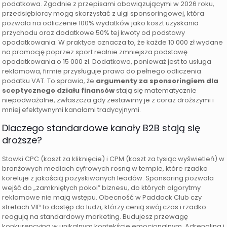
podatkowa. Zgodnie z przepisami obowiązującymi w 2026 roku,
przedsiębiorcy mogą skorzystać z ulgi sponsoringowej, która
pozwala na odliczenie 100% wydatków jako koszt uzyskania
przychodu oraz dodatkowe 50% tej kwoty od podstawy
opodatkowania. W praktyce oznacza to, że każde 10 000 zł wydane
na promocję poprzez sport realnie zmniejsza podstawę
opodatkowania o 15 000 zł. Dodatkowo, ponieważ jest to usługa
reklamowa, firmie przysługuje prawo do pełnego odliczenia
podatku VAT. To sprawia, że
argumenty za sponsoringiem dla
sceptycznego działu finansów
stają się matematycznie
niepodważalne, zwłaszcza gdy zestawimy je z coraz droższymi i
mniej efektywnymi kanałami tradycyjnymi.
Dlaczego standardowe kanały B2B stają się
droższe?
Stawki CPC (koszt za kliknięcie) i CPM (koszt za tysiąc wyświetleń) w
branżowych mediach cyfrowych rosną w tempie, które rzadko
koreluje z jakością pozyskiwanych leadów. Sponsoring pozwala
wejść do „zamkniętych pokoi” biznesu, do których algorytmy
reklamowe nie mają wstępu. Obecność w Paddock Club czy
strefach VIP to dostęp do ludzi, którzy cenią swój czas i rzadko
reagują na standardowy marketing. Budujesz przewagę
konkurencyjną w unikalnym kontekście emocjonalnym. Adrenalina i