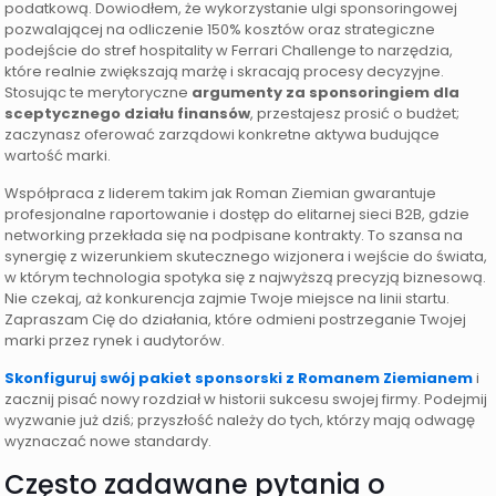
podatkową. Dowiodłem, że wykorzystanie ulgi sponsoringowej
pozwalającej na odliczenie 150% kosztów oraz strategiczne
podejście do stref hospitality w Ferrari Challenge to narzędzia,
które realnie zwiększają marżę i skracają procesy decyzyjne.
Stosując te merytoryczne
argumenty za sponsoringiem dla
sceptycznego działu finansów
, przestajesz prosić o budżet;
zaczynasz oferować zarządowi konkretne aktywa budujące
wartość marki.
Współpraca z liderem takim jak Roman Ziemian gwarantuje
profesjonalne raportowanie i dostęp do elitarnej sieci B2B, gdzie
networking przekłada się na podpisane kontrakty. To szansa na
synergię z wizerunkiem skutecznego wizjonera i wejście do świata,
w którym technologia spotyka się z najwyższą precyzją biznesową.
Nie czekaj, aż konkurencja zajmie Twoje miejsce na linii startu.
Zapraszam Cię do działania, które odmieni postrzeganie Twojej
marki przez rynek i audytorów.
Skonfiguruj swój pakiet sponsorski z Romanem Ziemianem
i
zacznij pisać nowy rozdział w historii sukcesu swojej firmy. Podejmij
wyzwanie już dziś; przyszłość należy do tych, którzy mają odwagę
wyznaczać nowe standardy.
Często zadawane pytania o