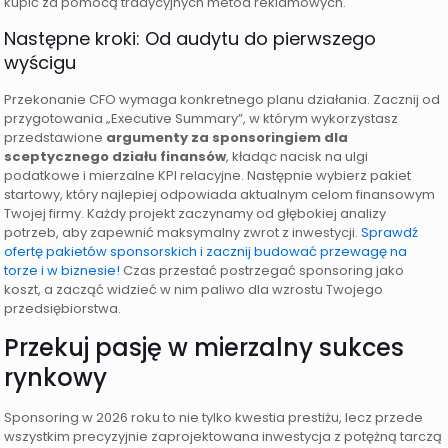
kupić za pomocą tradycyjnych metod reklamowych.
Następne kroki: Od audytu do pierwszego
wyścigu
Przekonanie CFO wymaga konkretnego planu działania. Zacznij od
przygotowania „Executive Summary”, w którym wykorzystasz
przedstawione
argumenty za sponsoringiem dla
sceptycznego działu finansów
, kładąc nacisk na ulgi
podatkowe i mierzalne KPI relacyjne. Następnie wybierz pakiet
startowy, który najlepiej odpowiada aktualnym celom finansowym
Twojej firmy. Każdy projekt zaczynamy od głębokiej analizy
potrzeb, aby zapewnić maksymalny zwrot z inwestycji.
Sprawdź
ofertę pakietów sponsorskich i zacznij budować przewagę na
torze i w biznesie!
Czas przestać postrzegać sponsoring jako
koszt, a zacząć widzieć w nim paliwo dla wzrostu Twojego
przedsiębiorstwa.
Przekuj pasję w mierzalny sukces
rynkowy
Sponsoring w 2026 roku to nie tylko kwestia prestiżu, lecz przede
wszystkim precyzyjnie zaprojektowana inwestycja z potężną tarczą