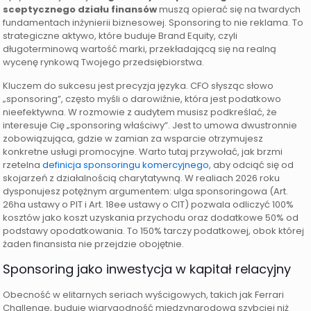
sceptycznego działu finansów
muszą opierać się na twardych
fundamentach inżynierii biznesowej. Sponsoring to nie reklama. To
strategiczne aktywo, które buduje Brand Equity, czyli
długoterminową wartość marki, przekładającą się na realną
wycenę rynkową Twojego przedsiębiorstwa.
Kluczem do sukcesu jest precyzja języka. CFO słysząc słowo
„sponsoring”, często myśli o darowiźnie, która jest podatkowo
nieefektywna. W rozmowie z audytem musisz podkreślać, że
interesuje Cię „sponsoring właściwy”. Jest to umowa dwustronnie
zobowiązująca, gdzie w zamian za wsparcie otrzymujesz
konkretne usługi promocyjne. Warto tutaj przywołać, jak brzmi
rzetelna
definicja sponsoringu komercyjnego
, aby odciąć się od
skojarzeń z działalnością charytatywną. W realiach 2026 roku
dysponujesz potężnym argumentem: ulga sponsoringowa (Art.
26ha ustawy o PIT i Art. 18ee ustawy o CIT) pozwala odliczyć 100%
kosztów jako koszt uzyskania przychodu oraz dodatkowe 50% od
podstawy opodatkowania. To 150% tarczy podatkowej, obok której
żaden finansista nie przejdzie obojętnie.
Sponsoring jako inwestycja w kapitał relacyjny
Obecność w elitarnych seriach wyścigowych, takich jak Ferrari
Challenge, buduje wiarygodność międzynarodową szybciej niż