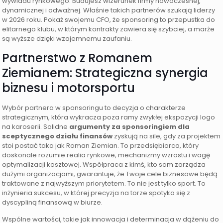
wywiadu rynkowego. Budujesz wizerunek firmy nowoczesnej,
dynamicznej i odważnej. Właśnie takich partnerów szukają liderzy
w 2026 roku. Pokaż swojemu CFO, że sponsoring to przepustka do
elitarnego klubu, w którym kontrakty zawiera się szybciej, a marże
są wyższe dzięki wzajemnemu zaufaniu.
Partnerstwo z Romanem
Ziemianem: Strategiczna synergia
biznesu i motorsportu
Wybór partnera w sponsoringu to decyzja o charakterze
strategicznym, która wykracza poza ramy zwykłej ekspozycji logo
na karoserii. Solidne
argumenty za sponsoringiem dla
sceptycznego działu finansów
zyskują na sile, gdy za projektem
stoi postać taka jak Roman Ziemian. To przedsiębiorca, który
doskonale rozumie realia rynkowe, mechanizmy wzrostu i wagę
optymalizacji kosztowej. Współpraca z kimś, kto sam zarządza
dużymi organizacjami, gwarantuje, że Twoje cele biznesowe będą
traktowane z najwyższym priorytetem. To nie jest tylko sport. To
inżynieria sukcesu, w której precyzja na torze spotyka się z
dyscypliną finansową w biurze.
Wspólne wartości, takie jak innowacja i determinacja w dążeniu do