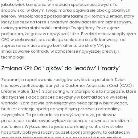
jakakolwiek kampania w mediach społecznościowych. To
środowisko, w którym Twoja marka pojawia się obok globalnych
liderów. Współpraca z postaciami takimi jak Roman Ziemian, który
łączy sukcesy na torze z twardym doświadczeniem biznesowym,
uwiarygadnia stabilność i ambicje Twojej firmy. Pokazujesz
partnerom, że grasz w najwyższej lidze. Przekształcasz sceptycyzm
CFO w ciekawość, prezentując konkretne ścieżki konwersji: od
zaproszenia kluczowego kontrahenta do strefy VIP, po
sfinalizowanie kontraktu w atmosferze najwyższej precyzji i
technologii.
Zmiana KPI: Od ‘lajków’ do ‘leadów’ i ‘marży’
Zapomnij o raportowaniu zasięgów czy liczbie polubień. Dział
finansowy potrzebuje danych o Customer Acquisition Cost (CAC) i
Lifetime Value (LTV). Sponsoring w motorsporcie to narzędzie, które
drastycznie skraca proces decyzyjny w kontraktach o wysokiej
wartości. Zamiast wielomiesięcznych negocjacji w biurowcach,
budujesz relację opartą na wspólnym przeżyciu adrenaliny i
zwycięstwa. To przekłada się na wyższą marżę, ponieważ
przestajesz konkurować wyłącznie ceną, a zaczynasz prestiżem i
zaufaniem. Wykazanie, że jeden domknięty kontrakt w strefie
hospitality pokrywa roczny budżet sponsoringowy, to ostateczny