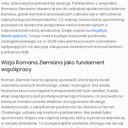
celu, stanowią fundament tej synergii. Partnerstwo z zespołem
Romana Ziemiana otwiera drzwi do unikalnej społeczności liderów
biznesu, gdzie wymiana doświadczeń odbywa się w atmosferze
najwyższego profesjonalizmu. Co więcej, nowoczesny sponsoring
pozwala na skuteczne połączenie celów komercyjnych z
odpowiedzialnością społeczną. Dzięki wsparciu
inicjatyw
filantropijnych
, Twoja marka buduje wizerunek podmiotu
zaangażowanego, co w 2026 roku jest kluczowym czynnikiem
wpływającym na decyzje zakupowe świadomych konsumentów i
partnerów B2B.
Wizja Romana Ziemiana jako fundament
współpracy
Roman Ziemian tworzy spójną opowieść, która łączy świat
zaawansowanych technologii, sztuki i wyścigów. Dla działu
finansów kluczowa będzie transparentność tych działań. Każdy
etap współpracy jest profesjonalnie raportowany, co pozwala na
bieżące monitorowanie efektów i korygowanie strategii.
Autentyczność, z jaką Roman podchodzi do startów w Ferrari
Challenge, udziela się markom partnerskim. Nie jesteś tylko
sponsorem; stajesz się częścią zespołu, który wyznacza standardy
w swojej dziedzinie. To buduje kapitał zaufania, którego nie da się