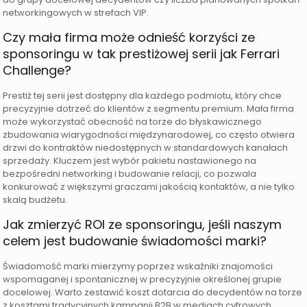
networkingowych w strefach VIP.
Czy mała firma może odnieść korzyści ze
sponsoringu w tak prestiżowej serii jak Ferrari
Challenge?
Prestiż tej serii jest dostępny dla każdego podmiotu, który chce
precyzyjnie dotrzeć do klientów z segmentu premium. Mała firma
może wykorzystać obecność na torze do błyskawicznego
zbudowania wiarygodności międzynarodowej, co często otwiera
drzwi do kontraktów niedostępnych w standardowych kanałach
sprzedaży. Kluczem jest wybór pakietu nastawionego na
bezpośredni networking i budowanie relacji, co pozwala
konkurować z większymi graczami jakością kontaktów, a nie tylko
skalą budżetu.
Jak zmierzyć ROI ze sponsoringu, jeśli naszym
celem jest budowanie świadomości marki?
Świadomość marki mierzymy poprzez wskaźniki znajomości
wspomaganej i spontanicznej w precyzyjnie określonej grupie
docelowej. Warto zestawić koszt dotarcia do decydentów na torze
z kosztami tradycyjnych kampanii B2B w mediach cyfrowych.