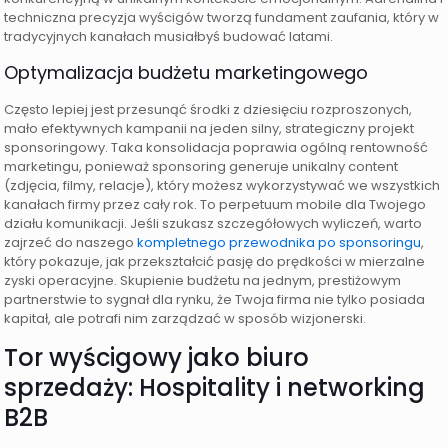
techniczna precyzja wyścigów tworzą fundament zaufania, który w
tradycyjnych kanałach musiałbyś budować latami.
Optymalizacja budżetu marketingowego
Często lepiej jest przesunąć środki z dziesięciu rozproszonych,
mało efektywnych kampanii na jeden silny, strategiczny projekt
sponsoringowy. Taka konsolidacja poprawia ogólną rentowność
marketingu, ponieważ sponsoring generuje unikalny content
(zdjęcia, filmy, relacje), który możesz wykorzystywać we wszystkich
kanałach firmy przez cały rok. To perpetuum mobile dla Twojego
działu komunikacji. Jeśli szukasz szczegółowych wyliczeń, warto
zajrzeć do naszego
kompletnego przewodnika po sponsoringu
,
który pokazuje, jak przekształcić pasję do prędkości w mierzalne
zyski operacyjne. Skupienie budżetu na jednym, prestiżowym
partnerstwie to sygnał dla rynku, że Twoja firma nie tylko posiada
kapitał, ale potrafi nim zarządzać w sposób wizjonerski.
Tor wyścigowy jako biuro
sprzedaży: Hospitality i networking
B2B