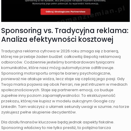
Sponsoring vs. Tradycyjna reklama:
Analiza efektywności kosztowej
Tradycyjna reklama cyfrowa w 2026 roku zmaga się z barierą,
której nie przebije żaden budżet: całkowitą ślepotą reklamową
odbiorców. Codziennie jesteśmy bombardowani tysiącami
komunikatów, które nasz mózg automatycznie odfiltrowuje.
Sponsoring motorsportu omija te bariery psychologiczne,
ponieważ nie atakuje widza, lecz staje się częścią jego pasji. Gdy
Twoja marka pojawia się obok Ferrari, nie jest intruzem w mediach
społecznościowych. Staje się partnerem emocji, co buduje
zupełnie inny poziom zapamiętywalności. To ekskluzywność
przekazu, której nie kupisz w modelu aukcyjnym Google czy
LinkedIn. Tam walczysz o ułamek sekundy uwagi w szumie; na torze
zyskujesz pełne skupienie decydentów.
Dla działu finansów kluczowe będą jednak aspekty fiskalne.
Sponsoring właściwy to nie tylko prestiż, to potężna tarcza