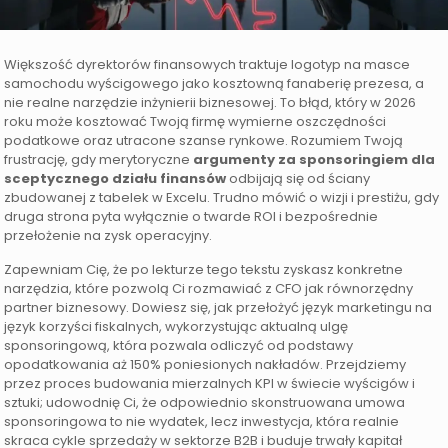
Większość dyrektorów finansowych traktuje logotyp na masce
samochodu wyścigowego jako kosztowną fanaberię prezesa, a
nie realne narzędzie inżynierii biznesowej. To błąd, który w 2026
roku może kosztować Twoją firmę wymierne oszczędności
podatkowe oraz utracone szanse rynkowe. Rozumiem Twoją
frustrację, gdy merytoryczne
argumenty za sponsoringiem dla
sceptycznego działu finansów
odbijają się od ściany
zbudowanej z tabelek w Excelu. Trudno mówić o wizji i prestiżu, gdy
druga strona pyta wyłącznie o twarde ROI i bezpośrednie
przełożenie na zysk operacyjny.
Zapewniam Cię, że po lekturze tego tekstu zyskasz konkretne
narzędzia, które pozwolą Ci rozmawiać z CFO jak równorzędny
partner biznesowy. Dowiesz się, jak przełożyć język marketingu na
język korzyści fiskalnych, wykorzystując aktualną ulgę
sponsoringową, która pozwala odliczyć od podstawy
opodatkowania aż 150% poniesionych nakładów. Przejdziemy
przez proces budowania mierzalnych KPI w świecie wyścigów i
sztuki; udowodnię Ci, że odpowiednio skonstruowana umowa
sponsoringowa to nie wydatek, lecz inwestycja, która realnie
skraca cykle sprzedaży w sektorze B2B i buduje trwały kapitał