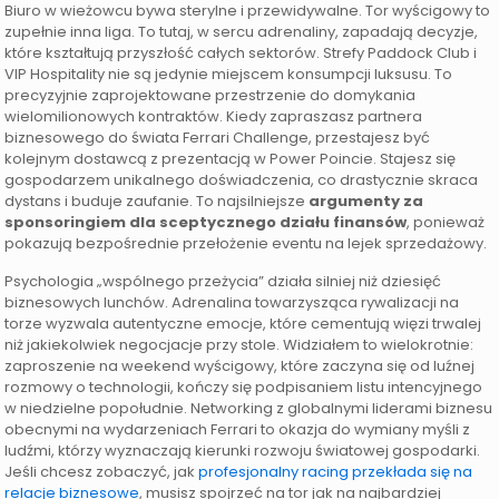
Biuro w wieżowcu bywa sterylne i przewidywalne. Tor wyścigowy to
zupełnie inna liga. To tutaj, w sercu adrenaliny, zapadają decyzje,
które kształtują przyszłość całych sektorów. Strefy Paddock Club i
VIP Hospitality nie są jedynie miejscem konsumpcji luksusu. To
precyzyjnie zaprojektowane przestrzenie do domykania
wielomilionowych kontraktów. Kiedy zapraszasz partnera
biznesowego do świata Ferrari Challenge, przestajesz być
kolejnym dostawcą z prezentacją w Power Poincie. Stajesz się
gospodarzem unikalnego doświadczenia, co drastycznie skraca
dystans i buduje zaufanie. To najsilniejsze
argumenty za
sponsoringiem dla sceptycznego działu finansów
, ponieważ
pokazują bezpośrednie przełożenie eventu na lejek sprzedażowy.
Psychologia „wspólnego przeżycia” działa silniej niż dziesięć
biznesowych lunchów. Adrenalina towarzysząca rywalizacji na
torze wyzwala autentyczne emocje, które cementują więzi trwalej
niż jakiekolwiek negocjacje przy stole. Widziałem to wielokrotnie:
zaproszenie na weekend wyścigowy, które zaczyna się od luźnej
rozmowy o technologii, kończy się podpisaniem listu intencyjnego
w niedzielne popołudnie. Networking z globalnymi liderami biznesu
obecnymi na wydarzeniach Ferrari to okazja do wymiany myśli z
ludźmi, którzy wyznaczają kierunki rozwoju światowej gospodarki.
Jeśli chcesz zobaczyć, jak
profesjonalny racing przekłada się na
relacje biznesowe
, musisz spojrzeć na tor jak na najbardziej