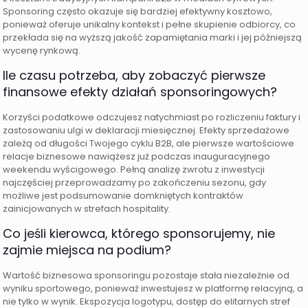
Sponsoring często okazuje się bardziej efektywny kosztowo,
ponieważ oferuje unikalny kontekst i pełne skupienie odbiorcy, co
przekłada się na wyższą jakość zapamiętania marki i jej późniejszą
wycenę rynkową.
Ile czasu potrzeba, aby zobaczyć pierwsze
finansowe efekty działań sponsoringowych?
Korzyści podatkowe odczujesz natychmiast po rozliczeniu faktury i
zastosowaniu ulgi w deklaracji miesięcznej. Efekty sprzedażowe
zależą od długości Twojego cyklu B2B, ale pierwsze wartościowe
relacje biznesowe nawiążesz już podczas inauguracyjnego
weekendu wyścigowego. Pełną analizę zwrotu z inwestycji
najczęściej przeprowadzamy po zakończeniu sezonu, gdy
możliwe jest podsumowanie domkniętych kontraktów
zainicjowanych w strefach hospitality.
Co jeśli kierowca, którego sponsorujemy, nie
zajmie miejsca na podium?
Wartość biznesowa sponsoringu pozostaje stała niezależnie od
wyniku sportowego, ponieważ inwestujesz w platformę relacyjną, a
nie tylko w wynik. Ekspozycja logotypu, dostęp do elitarnych stref