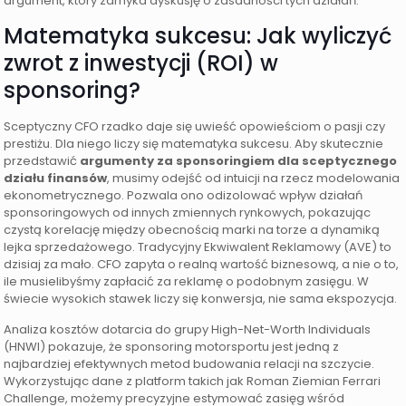
argument, który zamyka dyskusję o zasadności tych działań.
Matematyka sukcesu: Jak wyliczyć
zwrot z inwestycji (ROI) w
sponsoring?
Sceptyczny CFO rzadko daje się uwieść opowieściom o pasji czy
prestiżu. Dla niego liczy się matematyka sukcesu. Aby skutecznie
przedstawić
argumenty za sponsoringiem dla sceptycznego
działu finansów
, musimy odejść od intuicji na rzecz modelowania
ekonometrycznego. Pozwala ono odizolować wpływ działań
sponsoringowych od innych zmiennych rynkowych, pokazując
czystą korelację między obecnością marki na torze a dynamiką
lejka sprzedażowego. Tradycyjny Ekwiwalent Reklamowy (AVE) to
dzisiaj za mało. CFO zapyta o realną wartość biznesową, a nie o to,
ile musielibyśmy zapłacić za reklamę o podobnym zasięgu. W
świecie wysokich stawek liczy się konwersja, nie sama ekspozycja.
Analiza kosztów dotarcia do grupy High-Net-Worth Individuals
(HNWI) pokazuje, że sponsoring motorsportu jest jedną z
najbardziej efektywnych metod budowania relacji na szczycie.
Wykorzystując dane z platform takich jak Roman Ziemian Ferrari
Challenge, możemy precyzyjne estymować zasięg wśród