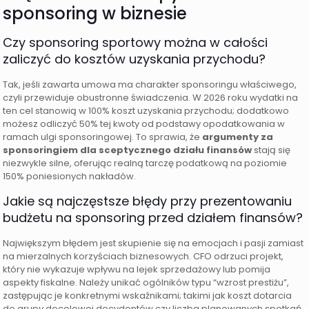
sponsoring w biznesie
Czy sponsoring sportowy można w całości
zaliczyć do kosztów uzyskania przychodu?
Tak, jeśli zawarta umowa ma charakter sponsoringu właściwego,
czyli przewiduje obustronne świadczenia. W 2026 roku wydatki na
ten cel stanowią w 100% koszt uzyskania przychodu; dodatkowo
możesz odliczyć 50% tej kwoty od podstawy opodatkowania w
ramach ulgi sponsoringowej. To sprawia, że
argumenty za
sponsoringiem dla sceptycznego działu finansów
stają się
niezwykle silne, oferując realną tarczę podatkową na poziomie
150% poniesionych nakładów.
Jakie są najczęstsze błędy przy prezentowaniu
budżetu na sponsoring przed działem finansów?
Największym błędem jest skupienie się na emocjach i pasji zamiast
na mierzalnych korzyściach biznesowych. CFO odrzuci projekt,
który nie wykazuje wpływu na lejek sprzedażowy lub pomija
aspekty fiskalne. Należy unikać ogólników typu “wzrost prestiżu”,
zastępując je konkretnymi wskaźnikami; takimi jak koszt dotarcia
do grupy docelowej decydentów czy liczba planowanych spotkań