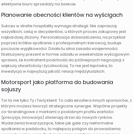
efektywne biuro sprzedaży na świecie.
Planowanie obecności klientów na wyścigach
Sukces w strefie hospitality wymaga strategii. Nie zapraszaj
wszystkich; celuj w decydentów, u których proces zakupowy jest
najbardziej złożony. Personalizacja doświadczenia, na przykład
poprzez krótkie spotkanie z profesjonalnym kierowcą, buduje
poczucie wyjątkowości. Działa tu silna zasada wzajemności.
Ekskluzywny prezent w formie udziału w weekendzie wyścigowym
sprawia, że kontrahent podchodzi do późniejszych negocjacji z
większą otwartością i życzliwością. To nie jest łapówka, to
inwestycja w najwyższą jakość relacji międzyludzkich.
Motorsport jako platforma do budowania
sojuszy
Tor to nie tylko Ty i Twój klient. To cała ekosfera innych sponsorów, z
którymi możesz tworzyć strategiczne synergie. Wspólne projekty
co-brandingowe z markami o podobnym profilu wartości
(precyzja, innowacja) otwierają drzwi do nowych rynków.
Wydarzenia towarzyszące, takie jak gale czy nieformalne
spotkania w paddocku, to najlepszy poligon do prowadzenia