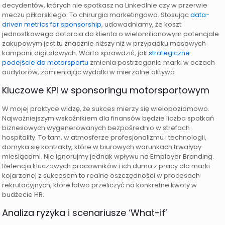
decydentów, których nie spotkasz na LinkedInie czy w przerwie
meczu piłkarskiego. To chirurgia marketingowa. Stosując
data-
driven metrics for sponsorship
, udowadniamy, że koszt
jednostkowego dotarcia do klienta o wielomilionowym potencjale
zakupowym jest tu znacznie niższy niż w przypadku masowych
kampanii digitalowych. Warto sprawdzić, jak
strategiczne
podejście do motorsportu
zmienia postrzeganie marki w oczach
audytorów, zamieniając wydatki w mierzalne aktywa.
Kluczowe KPI w sponsoringu motorsportowym
W mojej praktyce widzę, że sukces mierzy się wielopoziomowo.
Najważniejszym wskaźnikiem dla finansów będzie liczba spotkań
biznesowych wygenerowanych bezpośrednio w strefach
hospitality. To tam, w atmosferze profesjonalizmu i technologii,
domyka się kontrakty, które w biurowych warunkach trwałyby
miesiącami. Nie ignorujmy jednak wpływu na Employer Branding.
Retencja kluczowych pracowników i ich duma z pracy dla marki
kojarzonej z sukcesem to realne oszczędności w procesach
rekrutacyjnych, które łatwo przeliczyć na konkretne kwoty w
budżecie HR.
Analiza ryzyka i scenariusze ‘What-if’