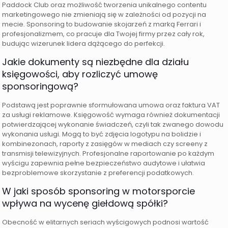
Paddock Club oraz możliwość tworzenia unikalnego contentu
marketingowego nie zmieniają się w zależności od pozycji na
mecie. Sponsoring to budowanie skojarzeń z marką Ferrari i
profesjonalizmem, co pracuje dla Twojej firmy przez cały rok,
budując wizerunek lidera dążącego do perfekcji.
Jakie dokumenty są niezbędne dla działu
księgowości, aby rozliczyć umowę
sponsoringową?
Podstawą jest poprawnie sformułowana umowa oraz faktura VAT
za usługi reklamowe. Księgowość wymaga również dokumentacji
potwierdzającej wykonanie świadczeń, czyli tak zwanego dowodu
wykonania usługi. Mogą to być zdjęcia logotypu na bolidzie i
kombinezonach, raporty z zasięgów w mediach czy screeny z
transmisji telewizyjnych. Profesjonalne raportowanie po każdym
wyścigu zapewnia pełne bezpieczeństwo audytowe i ułatwia
bezproblemowe skorzystanie z preferencji podatkowych.
W jaki sposób sponsoring w motorsporcie
wpływa na wycenę giełdową spółki?
Obecność w elitarnych seriach wyścigowych podnosi wartość