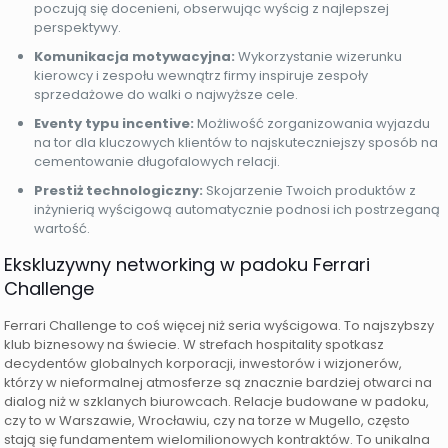
poczują się docenieni, obserwując wyścig z najlepszej
perspektywy.
Komunikacja motywacyjna:
Wykorzystanie wizerunku
kierowcy i zespołu wewnątrz firmy inspiruje zespoły
sprzedażowe do walki o najwyższe cele.
Eventy typu incentive:
Możliwość zorganizowania wyjazdu
na tor dla kluczowych klientów to najskuteczniejszy sposób na
cementowanie długofalowych relacji.
Prestiż technologiczny:
Skojarzenie Twoich produktów z
inżynierią wyścigową automatycznie podnosi ich postrzeganą
wartość.
Ekskluzywny networking w padoku Ferrari
Challenge
Ferrari Challenge to coś więcej niż seria wyścigowa. To najszybszy
klub biznesowy na świecie. W strefach hospitality spotkasz
decydentów globalnych korporacji, inwestorów i wizjonerów,
którzy w nieformalnej atmosferze są znacznie bardziej otwarci na
dialog niż w szklanych biurowcach. Relacje budowane w padoku,
czy to w Warszawie, Wrocławiu, czy na torze w Mugello, często
stają się fundamentem wielomilionowych kontraktów. To unikalna