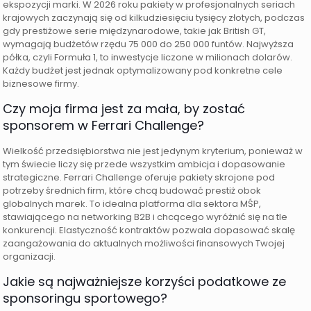
ekspozycji marki. W 2026 roku pakiety w profesjonalnych seriach
krajowych zaczynają się od kilkudziesięciu tysięcy złotych, podczas
gdy prestiżowe serie międzynarodowe, takie jak British GT,
wymagają budżetów rzędu 75 000 do 250 000 funtów. Najwyższa
półka, czyli Formuła 1, to inwestycje liczone w milionach dolarów.
Każdy budżet jest jednak optymalizowany pod konkretne cele
biznesowe firmy.
Czy moja firma jest za mała, by zostać
sponsorem w Ferrari Challenge?
Wielkość przedsiębiorstwa nie jest jedynym kryterium, ponieważ w
tym świecie liczy się przede wszystkim ambicja i dopasowanie
strategiczne. Ferrari Challenge oferuje pakiety skrojone pod
potrzeby średnich firm, które chcą budować prestiż obok
globalnych marek. To idealna platforma dla sektora MŚP,
stawiającego na networking B2B i chcącego wyróżnić się na tle
konkurencji. Elastyczność kontraktów pozwala dopasować skalę
zaangażowania do aktualnych możliwości finansowych Twojej
organizacji.
Jakie są najważniejsze korzyści podatkowe ze
sponsoringu sportowego?