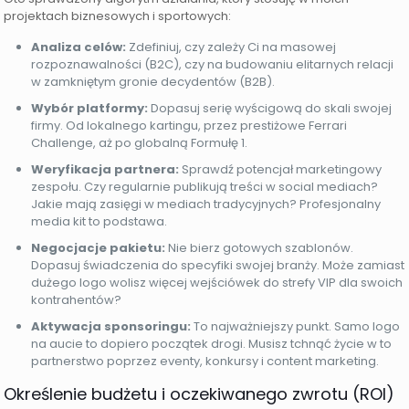
projektach biznesowych i sportowych:
Analiza celów:
Zdefiniuj, czy zależy Ci na masowej
rozpoznawalności (B2C), czy na budowaniu elitarnych relacji
w zamkniętym gronie decydentów (B2B).
Wybór platformy:
Dopasuj serię wyścigową do skali swojej
firmy. Od lokalnego kartingu, przez prestiżowe Ferrari
Challenge, aż po globalną Formułę 1.
Weryfikacja partnera:
Sprawdź potencjał marketingowy
zespołu. Czy regularnie publikują treści w social mediach?
Jakie mają zasięgi w mediach tradycyjnych? Profesjonalny
media kit to podstawa.
Negocjacje pakietu:
Nie bierz gotowych szablonów.
Dopasuj świadczenia do specyfiki swojej branży. Może zamiast
dużego logo wolisz więcej wejściówek do strefy VIP dla swoich
kontrahentów?
Aktywacja sponsoringu:
To najważniejszy punkt. Samo logo
na aucie to dopiero początek drogi. Musisz tchnąć życie w to
partnerstwo poprzez eventy, konkursy i content marketing.
Określenie budżetu i oczekiwanego zwrotu (ROI)