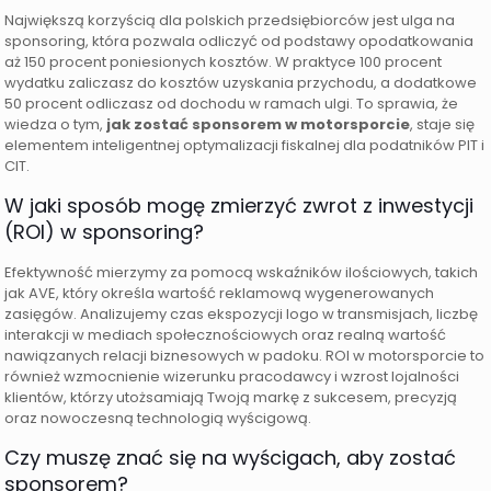
Największą korzyścią dla polskich przedsiębiorców jest ulga na
sponsoring, która pozwala odliczyć od podstawy opodatkowania
aż 150 procent poniesionych kosztów. W praktyce 100 procent
wydatku zaliczasz do kosztów uzyskania przychodu, a dodatkowe
50 procent odliczasz od dochodu w ramach ulgi. To sprawia, że
wiedza o tym,
jak zostać sponsorem w motorsporcie
, staje się
elementem inteligentnej optymalizacji fiskalnej dla podatników PIT i
CIT.
W jaki sposób mogę zmierzyć zwrot z inwestycji
(ROI) w sponsoring?
Efektywność mierzymy za pomocą wskaźników ilościowych, takich
jak AVE, który określa wartość reklamową wygenerowanych
zasięgów. Analizujemy czas ekspozycji logo w transmisjach, liczbę
interakcji w mediach społecznościowych oraz realną wartość
nawiązanych relacji biznesowych w padoku. ROI w motorsporcie to
również wzmocnienie wizerunku pracodawcy i wzrost lojalności
klientów, którzy utożsamiają Twoją markę z sukcesem, precyzją
oraz nowoczesną technologią wyścigową.
Czy muszę znać się na wyścigach, aby zostać
sponsorem?