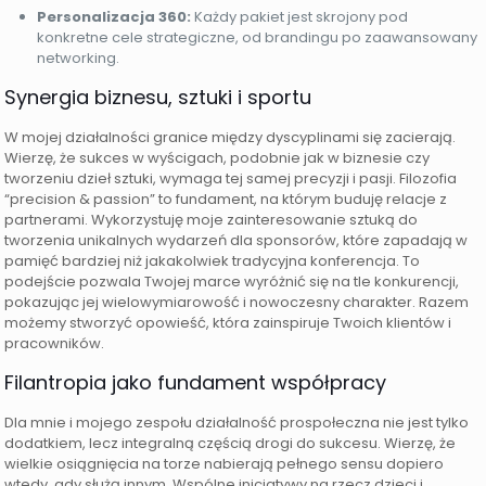
Personalizacja 360:
Każdy pakiet jest skrojony pod
konkretne cele strategiczne, od brandingu po zaawansowany
networking.
Synergia biznesu, sztuki i sportu
W mojej działalności granice między dyscyplinami się zacierają.
Wierzę, że sukces w wyścigach, podobnie jak w biznesie czy
tworzeniu dzieł sztuki, wymaga tej samej precyzji i pasji. Filozofia
“precision & passion” to fundament, na którym buduję relacje z
partnerami. Wykorzystuję moje zainteresowanie sztuką do
tworzenia unikalnych wydarzeń dla sponsorów, które zapadają w
pamięć bardziej niż jakakolwiek tradycyjna konferencja. To
podejście pozwala Twojej marce wyróżnić się na tle konkurencji,
pokazując jej wielowymiarowość i nowoczesny charakter. Razem
możemy stworzyć opowieść, która zainspiruje Twoich klientów i
pracowników.
Filantropia jako fundament współpracy
Dla mnie i mojego zespołu działalność prospołeczna nie jest tylko
dodatkiem, lecz integralną częścią drogi do sukcesu. Wierzę, że
wielkie osiągnięcia na torze nabierają pełnego sensu dopiero
wtedy, gdy służą innym. Wspólne inicjatywy na rzecz dzieci i