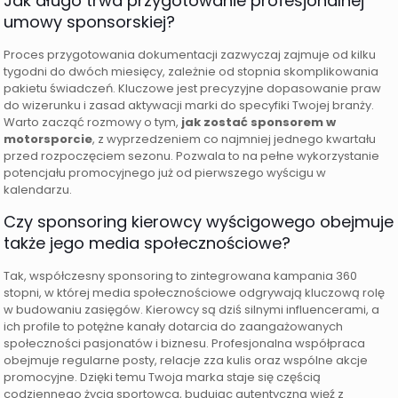
Jak długo trwa przygotowanie profesjonalnej
umowy sponsorskiej?
Proces przygotowania dokumentacji zazwyczaj zajmuje od kilku
tygodni do dwóch miesięcy, zależnie od stopnia skomplikowania
pakietu świadczeń. Kluczowe jest precyzyjne dopasowanie praw
do wizerunku i zasad aktywacji marki do specyfiki Twojej branży.
Warto zacząć rozmowy o tym,
jak zostać sponsorem w
motorsporcie
, z wyprzedzeniem co najmniej jednego kwartału
przed rozpoczęciem sezonu. Pozwala to na pełne wykorzystanie
potencjału promocyjnego już od pierwszego wyścigu w
kalendarzu.
Czy sponsoring kierowcy wyścigowego obejmuje
także jego media społecznościowe?
Tak, współczesny sponsoring to zintegrowana kampania 360
stopni, w której media społecznościowe odgrywają kluczową rolę
w budowaniu zasięgów. Kierowcy są dziś silnymi influencerami, a
ich profile to potężne kanały dotarcia do zaangażowanych
społeczności pasjonatów i biznesu. Profesjonalna współpraca
obejmuje regularne posty, relacje zza kulis oraz wspólne akcje
promocyjne. Dzięki temu Twoja marka staje się częścią
codziennego życia sportowca, budując autentyczną więź z