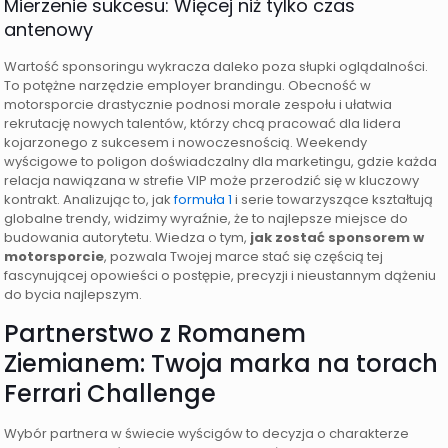
Mierzenie sukcesu: Więcej niż tylko czas
antenowy
Wartość sponsoringu wykracza daleko poza słupki oglądalności.
To potężne narzędzie employer brandingu. Obecność w
motorsporcie drastycznie podnosi morale zespołu i ułatwia
rekrutację nowych talentów, którzy chcą pracować dla lidera
kojarzonego z sukcesem i nowoczesnością. Weekendy
wyścigowe to poligon doświadczalny dla marketingu, gdzie każda
relacja nawiązana w strefie VIP może przerodzić się w kluczowy
kontrakt. Analizując to, jak
formuła 1
i serie towarzyszące kształtują
globalne trendy, widzimy wyraźnie, że to najlepsze miejsce do
budowania autorytetu. Wiedza o tym,
jak zostać sponsorem w
motorsporcie
, pozwala Twojej marce stać się częścią tej
fascynującej opowieści o postępie, precyzji i nieustannym dążeniu
do bycia najlepszym.
Partnerstwo z Romanem
Ziemianem: Twoja marka na torach
Ferrari Challenge
Wybór partnera w świecie wyścigów to decyzja o charakterze