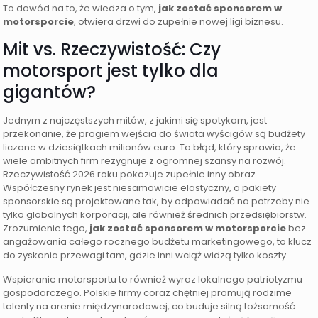
To dowód na to, że wiedza o tym,
jak zostać sponsorem w
motorsporcie
, otwiera drzwi do zupełnie nowej ligi biznesu.
Mit vs. Rzeczywistość: Czy
motorsport jest tylko dla
gigantów?
Jednym z najczęstszych mitów, z jakimi się spotykam, jest
przekonanie, że progiem wejścia do świata wyścigów są budżety
liczone w dziesiątkach milionów euro. To błąd, który sprawia, że
wiele ambitnych firm rezygnuje z ogromnej szansy na rozwój.
Rzeczywistość 2026 roku pokazuje zupełnie inny obraz.
Współczesny rynek jest niesamowicie elastyczny, a pakiety
sponsorskie są projektowane tak, by odpowiadać na potrzeby nie
tylko globalnych korporacji, ale również średnich przedsiębiorstw.
Zrozumienie tego,
jak zostać sponsorem w motorsporcie
bez
angażowania całego rocznego budżetu marketingowego, to klucz
do zyskania przewagi tam, gdzie inni wciąż widzą tylko koszty.
Wspieranie motorsportu to również wyraz lokalnego patriotyzmu
gospodarczego. Polskie firmy coraz chętniej promują rodzime
talenty na arenie międzynarodowej, co buduje silną tożsamość