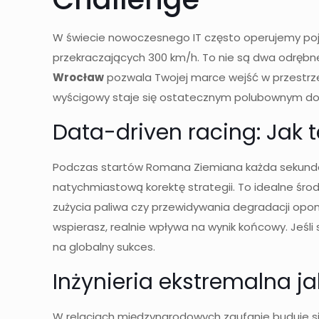
W świecie nowoczesnego IT często operujemy poję
przekraczających 300 km/h. To nie są dwa odrębne 
Wrocław
pozwala Twojej marce wejść w przestrzeń
wyścigowy staje się ostatecznym polubownym dow
Data-driven racing: Jak te
Podczas startów Romana Ziemiana każda sekunda n
natychmiastową korektę strategii. To idealne śro
zużycia paliwa czy przewidywania degradacji opon 
wspierasz, realnie wpływa na wynik końcowy. Jeśli 
na globalny sukces.
Inżynieria ekstremalna ja
W relacjach międzynarodowych zaufanie buduje si