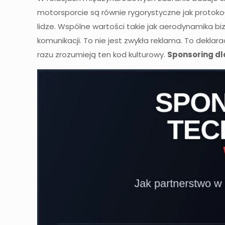
motorsporcie są równie rygorystyczne jak protoko
lidze. Wspólne wartości takie jak aerodynamika 
komunikacji. To nie jest zwykła reklama. To deklar
razu zrozumieją ten kod kulturowy.
Sponsoring dl