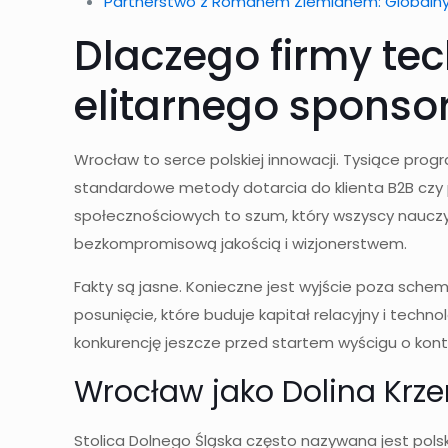
Partnerstwo z Romanem Ziemianem: Globalny p
Dlaczego firmy te
elitarnego sponso
Wrocław to serce polskiej innowacji. Tysiące prog
standardowe metody dotarcia do klienta B2B czy p
społecznościowych to szum, który wszyscy nauczyl
bezkompromisową jakością i wizjonerstwem.
Fakty są jasne. Konieczne jest wyjście poza sche
posunięcie, które buduje kapitał relacyjny i techno
konkurencję jeszcze przed startem wyścigu o kont
Wrocław jako Dolina Krz
Stolica Dolnego Śląska często nazywana jest pols