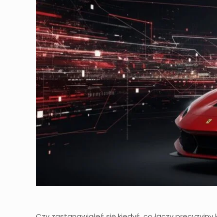
Czy zastanawiałeś się kiedyś, co łączy precyzyjny