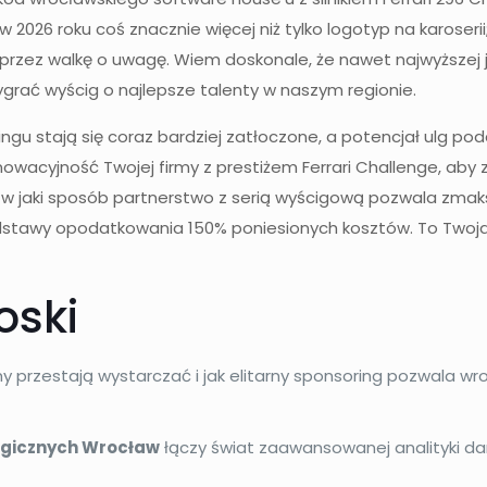
 2026 roku coś znacznie więcej niż tylko logotyp na karoseri
zez walkę o uwagę. Wiem doskonale, że nawet najwyższej j
ygrać wyścig o najlepsze talenty w naszym regionie.
ingu stają się coraz bardziej zatłoczone, a potencjał ulg 
nowacyjność Twojej firmy z prestiżem Ferrari Challenge, aby 
w jaki sposób partnerstwo z serią wyścigową pozwala zmaksy
odstawy opodatkowania 150% poniesionych kosztów. To Twoj
oski
y przestają wystarczać i jak elitarny sponsoring pozwala wro
logicznych Wrocław
łączy świat zaawansowanej analityki dan