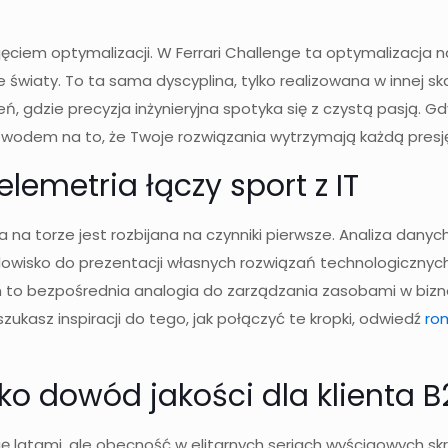
ciem optymalizacji. W Ferrari Challenge ta optymalizacja n
światy. To ta sama dyscyplina, tylko realizowana w innej ska
, gdzie precyzja inżynieryjna spotyka się z czystą pasją. G
odem na to, że Twoje rozwiązania wytrzymają każdą presj
lemetria łączy sport z IT
a torze jest rozbijana na czynniki pierwsze. Analiza dany
dowisko do prezentacji własnych rozwiązań technologicznyc
to bezpośrednia analogia do zarządzania zasobami w biznesi
szukasz inspiracji do tego, jak połączyć te kropki, odwiedź
ro
ko dowód jakości dla klienta B
ę latami, ale obecność w elitarnych seriach wyścigowych s