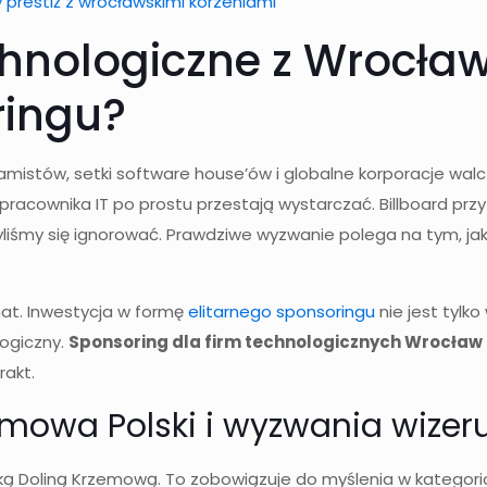
restiż z wrocławskimi korzeniami
chnologiczne z Wrocław
ringu?
ramistów, setki software house’ów i globalne korporacje wal
racownika IT po prostu przestają wystarczać. Billboard pr
iśmy się ignorować. Prawdziwe wyzwanie polega na tym, jak 
mat. Inwestycja w formę
elitarnego sponsoringu
nie jest tylk
logiczny.
Sponsoring dla firm technologicznych Wrocław
rakt.
emowa Polski i wyzwania wize
ką Doliną Krzemową. To zobowiązuje do myślenia w kategoria