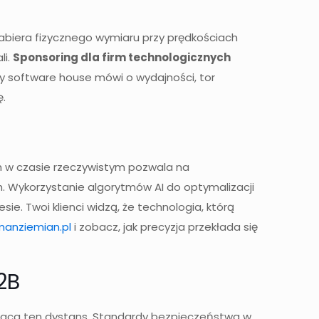
abiera fizycznego wymiaru przy prędkościach
li.
Sponsoring dla firm technologicznych
dy software house mówi o wydajności, tor
ę.
ch w czasie rzeczywistym pozwala na
h. Wykorzystanie algorytmów AI do optymalizacji
e. Twoi klienci widzą, że technologia, którą
manziemian.pl
i zobacz, jak precyzja przekłada się
2B
kraca ten dystans. Standardy bezpieczeństwa w