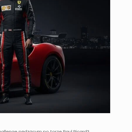
 Challenge pędzącym po torze Paul Ricard?