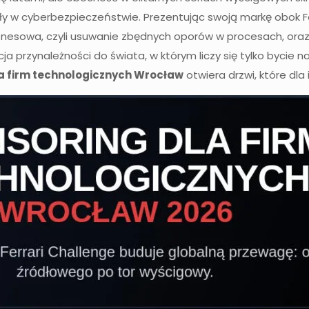
ły w cyberbezpieczeństwie. Prezentując swoją markę obok Fer
biznesowa, czyli usuwanie zbędnych oporów w procesach, ora
acja przynależności do świata, w którym liczy się tylko bycie
a firm technologicznych Wrocław
otwiera drzwi, które dla