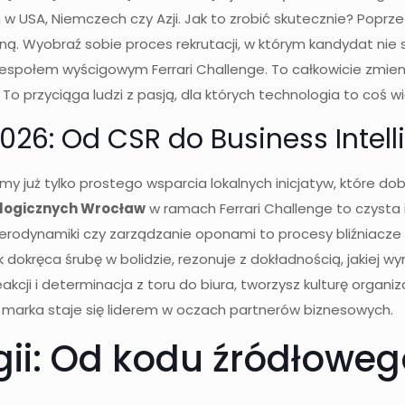
 USA, Niemczech czy Azji. Jak to zrobić skutecznie? Poprzez
ą. Wyobraź sobie proces rekrutacji, w którym kandydat nie
zespołem wyścigowym Ferrari Challenge. To całkowicie zmienia
przyciąga ludzi z pasją, dla których technologia to coś więcej
26: Od CSR do Business Intel
y już tylko prostego wsparcia lokalnych inicjatyw, które d
ologicznych Wrocław
w ramach Ferrari Challenge to czysta 
aerodynamiki czy zarządzanie oponami to procesy bliźniacz
k dokręca śrubę w bolidzie, rezonuje z dokładnością, jakiej 
akcji i determinacja z toru do biura, tworzysz kulturę organi
ja marka staje się liderem w oczach partnerów biznesowych.
ii: Od kodu źródłowego