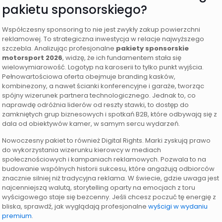
pakietu sponsorskiego?
Współczesny sponsoring to nie jest zwykły zakup powierzchni
reklamowej. To strategiczna inwestycja w relacje najwyższego
szczebla. Analizując profesjonalne
pakiety sponsorskie
motorsport 2026
, widzę, że ich fundamentem stała się
wielowymiarowość. Logotyp na karoserii to tylko punkt wyjścia.
Pełnowartościowa oferta obejmuje branding kasków,
kombinezony, a nawet ścianki konferencyjne i garaże, tworząc
spójny wizerunek partnera technologicznego. Jednak to, co
naprawdę odróżnia liderów od reszty stawki, to dostęp do
zamkniętych grup biznesowych i spotkań B2B, które odbywają się z
dala od obiektywów kamer, w samym sercu wydarzeń.
Nowoczesny pakiet to również Digital Rights. Marki zyskują prawo
do wykorzystania wizerunku kierowcy w mediach
społecznościowych i kampaniach reklamowych. Pozwala to na
budowanie wspólnych historii sukcesu, które angażują odbiorców
znacznie silniej niż tradycyjna reklama. W świecie, gdzie uwaga jest
najcenniejszą walutą, storytelling oparty na emocjach z toru
wyścigowego staje się bezcenny. Jeśli chcesz poczuć tę energię z
bliska, sprawdź, jak wyglądają profesjonalne
wyścigi w wydaniu
premium
.