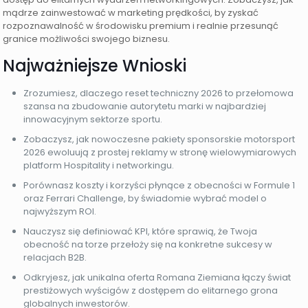
mądrze zainwestować w marketing prędkości, by zyskać
rozpoznawalność w środowisku premium i realnie przesunąć
granice możliwości swojego biznesu.
Najważniejsze Wnioski
Zrozumiesz, dlaczego reset techniczny 2026 to przełomowa
szansa na zbudowanie autorytetu marki w najbardziej
innowacyjnym sektorze sportu.
Zobaczysz, jak nowoczesne pakiety sponsorskie motorsport
2026 ewoluują z prostej reklamy w stronę wielowymiarowych
platform Hospitality i networkingu.
Porównasz koszty i korzyści płynące z obecności w Formule 1
oraz Ferrari Challenge, by świadomie wybrać model o
najwyższym ROI.
Nauczysz się definiować KPI, które sprawią, że Twoja
obecność na torze przełoży się na konkretne sukcesy w
relacjach B2B.
Odkryjesz, jak unikalna oferta Romana Ziemiana łączy świat
prestiżowych wyścigów z dostępem do elitarnego grona
globalnych inwestorów.