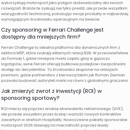
wykorzystują motorsport jako poligon doświadczalny dla swoich
rozwiązań. Branże te zyskują nie tylko prestiż, ale przede wszystkim
wiarygodność techniczną, pokazując swoje produkty w najbardziej
wymagającym środowisku operacyjnym na świecie.
Czy sponsoring w Ferrari Challenge jest
dostępny dla mniejszych firm?
Ferrari Challenge to idealna platforma dla dynamicznych firm z
sektora MŚP, które szukają elitarnych relacji B2B. W przeciwieństwie
do Formuły 1, gdzie mniejsze marki często giną w gąszczu
logotypów, serie Ferrari oferują butikowe podejście i bezpośredni
dostęp do decydentów. To środowisko skupione na relacjach
premium, gdzie partnerstwo z kierowcą takim jak Roman Ziemian
pozwala budować autorytet marki na równi z globalnymi graczami.
Jak zmierzyć zwrot z inwestycji (ROI) w
sponsoring sportowy?
ROI mierzy się poprzez analizę ekwiwalentu reklamowego (AVE),
ale przede wszystkim przez liczbę i wartość nowych kontraktów
zawartych w strefach Hospitality. Nowoczesne pakiety sponsorskie
motorsport 2026 stawiają na mierzalność poprzez leady