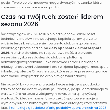
pasja i Twoje cele biznesowe mogą stworzyć mieszankę, która
zapewni nam obu miejsce na podium.
Czas na Twój ruch: Zostań liderem
sezonu 2026
Świat wyścigów w 2026 roku nie bierze jeńców. Wielki reset
techniczny i napływ innowacyjnego kapitału sprawiają, że to
właśnie teraz krystalizuje się nowa elita globalnego biznesu.
Wybierając profesjonalne
pakiety sponsorskie motorsport
2026
, nie tylko stawiasz na rozpoznawalność, ale przede
wszystkim zyskujesz dostęp do globalnej platformy
networkingowej premium. Jako kierowca Ferrari Challenge z
międzynarodowymi sukcesami oraz wizjoner łączący biznes, sport
i filantropię, oferuję Ci partnerstwo, które realnie przesuwa granice
możliwości Twojej marki na arenie międzynarodowej.
Nie pozwól, by konkurencja zajęła Twoje miejsce w paddocku,
zanim sezon na dobre wystartuje. Precyzja, pasja i determinacja to
waluty, które na torze wyścigowym zawsze mają najwyższą
wartość. To idealny moment, by przekuć sportowe emocje w
wymierny sukces komercyjny i zbudować autorytet, który przetrwa
lata.
Skontaktuj się i odbierz ofertę pakietów sponsorskich na 2026