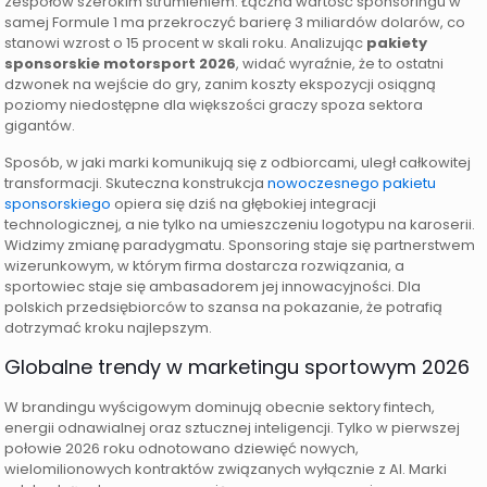
zespołów szerokim strumieniem. Łączna wartość sponsoringu w
samej Formule 1 ma przekroczyć barierę 3 miliardów dolarów, co
stanowi wzrost o 15 procent w skali roku. Analizując
pakiety
sponsorskie motorsport 2026
, widać wyraźnie, że to ostatni
dzwonek na wejście do gry, zanim koszty ekspozycji osiągną
poziomy niedostępne dla większości graczy spoza sektora
gigantów.
Sposób, w jaki marki komunikują się z odbiorcami, uległ całkowitej
transformacji. Skuteczna konstrukcja
nowoczesnego pakietu
sponsorskiego
opiera się dziś na głębokiej integracji
technologicznej, a nie tylko na umieszczeniu logotypu na karoserii.
Widzimy zmianę paradygmatu. Sponsoring staje się partnerstwem
wizerunkowym, w którym firma dostarcza rozwiązania, a
sportowiec staje się ambasadorem jej innowacyjności. Dla
polskich przedsiębiorców to szansa na pokazanie, że potrafią
dotrzymać kroku najlepszym.
Globalne trendy w marketingu sportowym 2026
W brandingu wyścigowym dominują obecnie sektory fintech,
energii odnawialnej oraz sztucznej inteligencji. Tylko w pierwszej
połowie 2026 roku odnotowano dziewięć nowych,
wielomilionowych kontraktów związanych wyłącznie z AI. Marki