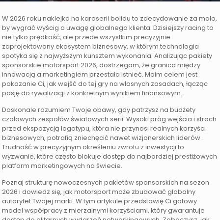
W 2026 roku naklejka na karoserii bolidu to zdecydowanie za mało,
by wygrać wyścig o uwagę globalnego klienta. Dzisiejszy racing to
nie tylko prędkość, ale przede wszystkim precyzyjnie
zaprojektowany ekosystem biznesowy, w którym technologia
spotyka się z najwyższym kunsztem wykonania. Analizując pakiety
sponsorskie motorsport 2026, dostrzegam, że granica między
innowacją a marketingiem przestała istnieć. Moim celem jest
pokazanie Ci, jak wejść do tej gry na własnych zasadach, łącząc
pasję do rywalizacji z konkretnym wynikiem finansowym.
Doskonale rozumiem Twoje obawy, gdy patrzysz na budżety
czołowych zespołów światowych serii. Wysoki próg wejścia i strach
przed ekspozycją logotypu, która nie przynosi realnych korzyści
biznesowych, potrafią zniechęcić nawet wizjonerskich liderów.
Trudność w precyzyjnym określeniu zwrotu z inwestycji to
wyzwanie, które często blokuje dostęp do najbardziej prestiżowych
platform marketingowych na świecie.
Poznaj strukturę nowoczesnych pakietów sponsorskich na sezon
2026 i dowiedz się, jak motorsport może zbudować globalny
autorytet Twojej marki. W tym artykule przedstawię Ci gotowy
model współpracy z mierzalnymi korzyściami, który gwarantuje
dostęp do elitarnych wydarzeń networkingowych. Zobaczysz, jak