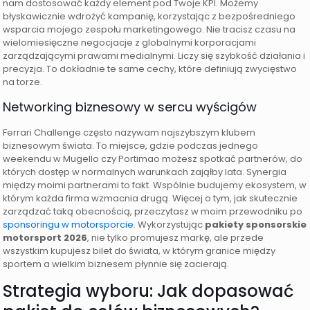
nam dostosować każdy element pod Twoje KPI. Możemy
błyskawicznie wdrożyć kampanię, korzystając z bezpośredniego
wsparcia mojego zespołu marketingowego. Nie tracisz czasu na
wielomiesięczne negocjacje z globalnymi korporacjami
zarządzającymi prawami medialnymi. Liczy się szybkość działania i
precyzja. To dokładnie te same cechy, które definiują zwycięstwo
na torze.
Networking biznesowy w sercu wyścigów
Ferrari Challenge często nazywam najszybszym klubem
biznesowym świata. To miejsce, gdzie podczas jednego
weekendu w Mugello czy Portimao możesz spotkać partnerów, do
których dostęp w normalnych warunkach zająłby lata. Synergia
między moimi partnerami to fakt. Wspólnie budujemy ekosystem, w
którym każda firma wzmacnia drugą. Więcej o tym, jak skutecznie
zarządzać taką obecnością, przeczytasz w moim przewodniku po
sponsoringu w motorsporcie
. Wykorzystując
pakiety sponsorskie
motorsport 2026
, nie tylko promujesz markę, ale przede
wszystkim kupujesz bilet do świata, w którym granice między
sportem a wielkim biznesem płynnie się zacierają.
Strategia wyboru: Jak dopasować