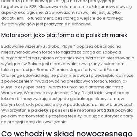
odchodzą od masowego zasięgu na rzecz precyzyjnego
targetowania B2B. Kluczowym elementem każdej umowy stały się
aspekty ekologiczne. Zrównoważony rozwój nie jest już tylko
dodatkiem. To fundament, bez którego wejście do elitarnego
świata wyścigów jest praktycznie niemożliwe.
Motorsport jako platforma dla polskich marek
Budowanie wizerunku „Global Player” poprzez obecność na
międzynarodowych torach to najkrótsza droga do zdobycia
wiarygodności na rynkach zagranicznych. Wzrost zainteresowania
wyścigami w Polsce jest nierozerwalnie związany z sukcesami
takich postaci jak Roman Ziemian. Jego starty w serii Ferrari
Challenge udowadniają, że polski kierowca i przedsiębiorca może
z powodzeniem rywalizować na prestiżowych torach, takich jak
Mugello czy Spielberg. Tworzy to unikalną platformę dla firm z
Warszawy, Wrocławia czy Jeleniej Góry. Dzięki takiej współpracy
lokalne biznesy zyskują dostęp do globalnego ekosystemu, w
którym kontrakty podpisuje się w paddockach, a nie w biurowcach.
Wykorzystanie
pakiety sponsorskie motorsport 2026
pozwala
polskim markom stać się częścią tej elity, budując autorytet oparty
na precyzji i pasji do zwyciężania.
Co wchodzi w skład nowoczesnego