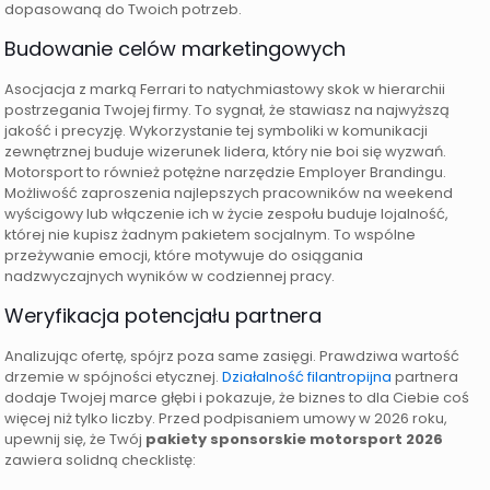
dopasowaną do Twoich potrzeb.
Budowanie celów marketingowych
Asocjacja z marką Ferrari to natychmiastowy skok w hierarchii
postrzegania Twojej firmy. To sygnał, że stawiasz na najwyższą
jakość i precyzję. Wykorzystanie tej symboliki w komunikacji
zewnętrznej buduje wizerunek lidera, który nie boi się wyzwań.
Motorsport to również potężne narzędzie Employer Brandingu.
Możliwość zaproszenia najlepszych pracowników na weekend
wyścigowy lub włączenie ich w życie zespołu buduje lojalność,
której nie kupisz żadnym pakietem socjalnym. To wspólne
przeżywanie emocji, które motywuje do osiągania
nadzwyczajnych wyników w codziennej pracy.
Weryfikacja potencjału partnera
Analizując ofertę, spójrz poza same zasięgi. Prawdziwa wartość
drzemie w spójności etycznej.
Działalność filantropijna
partnera
dodaje Twojej marce głębi i pokazuje, że biznes to dla Ciebie coś
więcej niż tylko liczby. Przed podpisaniem umowy w 2026 roku,
upewnij się, że Twój
pakiety sponsorskie motorsport 2026
zawiera solidną checklistę: