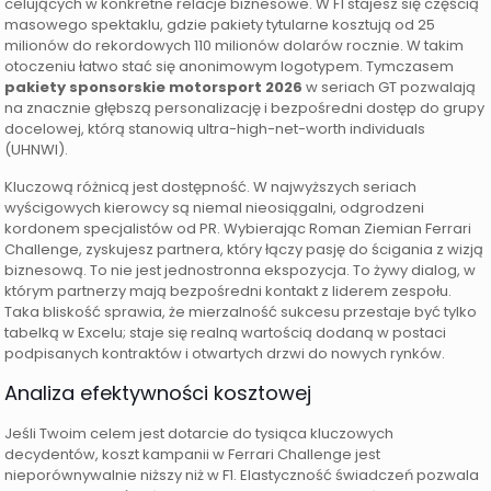
celujących w konkretne relacje biznesowe. W F1 stajesz się częścią
masowego spektaklu, gdzie pakiety tytularne kosztują od 25
milionów do rekordowych 110 milionów dolarów rocznie. W takim
otoczeniu łatwo stać się anonimowym logotypem. Tymczasem
pakiety sponsorskie motorsport 2026
w seriach GT pozwalają
na znacznie głębszą personalizację i bezpośredni dostęp do grupy
docelowej, którą stanowią ultra-high-net-worth individuals
(UHNWI).
Kluczową różnicą jest dostępność. W najwyższych seriach
wyścigowych kierowcy są niemal nieosiągalni, odgrodzeni
kordonem specjalistów od PR. Wybierając Roman Ziemian Ferrari
Challenge, zyskujesz partnera, który łączy pasję do ścigania z wizją
biznesową. To nie jest jednostronna ekspozycja. To żywy dialog, w
którym partnerzy mają bezpośredni kontakt z liderem zespołu.
Taka bliskość sprawia, że mierzalność sukcesu przestaje być tylko
tabelką w Excelu; staje się realną wartością dodaną w postaci
podpisanych kontraktów i otwartych drzwi do nowych rynków.
Analiza efektywności kosztowej
Jeśli Twoim celem jest dotarcie do tysiąca kluczowych
decydentów, koszt kampanii w Ferrari Challenge jest
nieporównywalnie niższy niż w F1. Elastyczność świadczeń pozwala