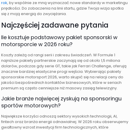
rok
, by wspólnie ze mną wyznaczać nowe standardy w marketingu
prędkości. Do zobaczenia na linii startu, gdzie Twoja wizja spotka
się z moją energią do zwyciężania.
Najczęściej zadawane pytania
Ile kosztuje podstawowy pakiet sponsorski w
motorsporcie w 2026 roku?
Koszty zależą od rangi serii i zakresu świadczeń. W Formule 1
najniższe pakiety partnerskie zaczynają się od około 1,5 miliona
dolarów, podczas gdy serie GT, takie jak Ferrari Challenge, oferują
znacznie bardziej elastyczne progi wejścia. Wybierając pakiety
sponsorskie motorsport 2026, warto skupić się na relacji ceny do
jakości bezpośrednich kontaktów biznesowych, które w seriach
premium są często cenniejsze niż masowy zasięg telewizyjny.
Jakie branże najwięcej zyskują na sponsoringu
sportów motorowych?
Największe korzyści odnoszą sektory wysokich technologii, AI,
fintech oraz branża energii odnawialnej. W 2026 roku obserwujemy
gwałtowny wzrost inwestycji firm technologicznych, które