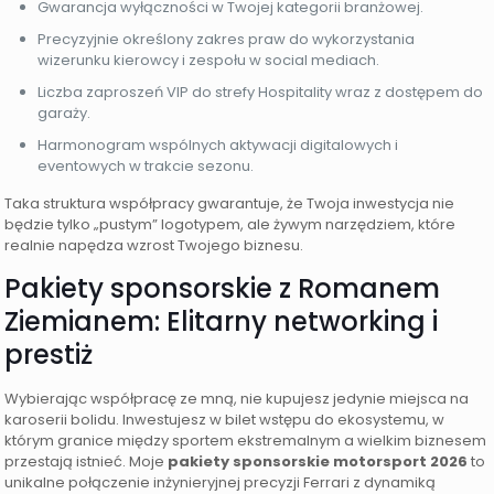
Gwarancja wyłączności w Twojej kategorii branżowej.
Precyzyjnie określony zakres praw do wykorzystania
wizerunku kierowcy i zespołu w social mediach.
Liczba zaproszeń VIP do strefy Hospitality wraz z dostępem do
garaży.
Harmonogram wspólnych aktywacji digitalowych i
eventowych w trakcie sezonu.
Taka struktura współpracy gwarantuje, że Twoja inwestycja nie
będzie tylko „pustym” logotypem, ale żywym narzędziem, które
realnie napędza wzrost Twojego biznesu.
Pakiety sponsorskie z Romanem
Ziemianem: Elitarny networking i
prestiż
Wybierając współpracę ze mną, nie kupujesz jedynie miejsca na
karoserii bolidu. Inwestujesz w bilet wstępu do ekosystemu, w
którym granice między sportem ekstremalnym a wielkim biznesem
przestają istnieć. Moje
pakiety sponsorskie motorsport 2026
to
unikalne połączenie inżynieryjnej precyzji Ferrari z dynamiką