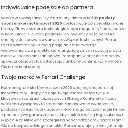
Indywidualne podejście do partnera
Wierzę w rozwiązania szyte na miarę, dlatego każdy
pakiety
sponsorskie motorsport 2026
dostosowuję do specyfiki Twojej
branży. Firmy z sektora technologicznego mogą liczyć na wsparcie
w komunikacji PR, która podkreśli ich innowacyjność poprzez
analogię do zaawansowanych rozwiązań technicznych Ferrari.
Łączę świat racingu z moją pasją do sztuki, tworząc
wielowymiarowe projekty, które angażują zmysły i budują prestiż
marki w sposób nieszablonowy. Pomagam w obsłudze mediów
społecznościowych, dostarczając unikalny content, który wyróżni
Cię na tle konkurencji.
Twoja marka w Ferrari Challenge
Harmonogram startów na sezon 2026 obejmuje najbardziej
ikoniczne tory Europy, co daje Twojej marce ekspozycję w
kluczowych centrach biznesowych Starego Kontynentu. Każdy
weekend wyścigowy to starannie zaplanowane wydarzenie,
podczas którego Twoi kluczowi klienci mogą poczuć magię Ferrari
z perspektywy garażu zespołu. Aby zostać częścią tego sukcesu i
wspólnie zdefiniować strategię na nadchodzący rok, zapraszam
Cię do bezpośredniego kontaktu. Porozmawiajmy o tym, jak moja