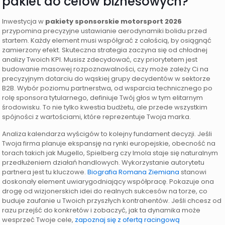
pakiet do celów biznesowych?
Inwestycja w
pakiety sponsorskie motorsport 2026
przypomina precyzyjne ustawianie aerodynamiki bolidu przed
startem. Każdy element musi współgrać z całością, by osiągnąć
zamierzony efekt. Skuteczna strategia zaczyna się od chłodnej
analizy Twoich KPI. Musisz zdecydować, czy priorytetem jest
budowanie masowej rozpoznawalności, czy może zależy Ci na
precyzyjnym dotarciu do wąskiej grupy decydentów w sektorze
B2B. Wybór poziomu partnerstwa, od wsparcia technicznego po
rolę sponsora tytularnego, definiuje Twój głos w tym elitarnym
środowisku. To nie tylko kwestia budżetu, ale przede wszystkim
spójności z wartościami, które reprezentuje Twoja marka.
Analiza kalendarza wyścigów to kolejny fundament decyzji. Jeśli
Twoja firma planuje ekspansję na rynki europejskie, obecność na
torach takich jak Mugello, Spielberg czy Imola staje się naturalnym
przedłużeniem działań handlowych. Wykorzystanie autorytetu
partnera jest tu kluczowe.
Biografia Romana Ziemiana
stanowi
doskonały element uwiarygodniający współpracę. Pokazuje ona
drogę od wizjonerskich idei do realnych sukcesów na torze, co
buduje zaufanie u Twoich przyszłych kontrahentów. Jeśli chcesz od
razu przejść do konkretów i zobaczyć, jak ta dynamika może
wesprzeć Twoje cele,
zapoznaj się z ofertą racingową