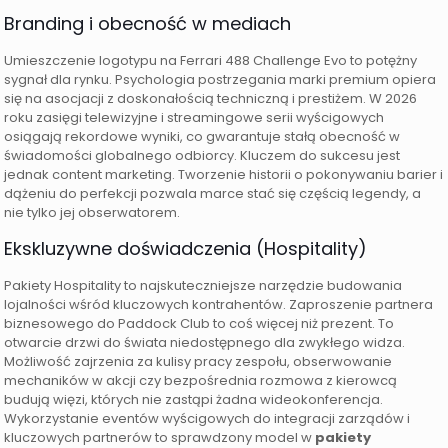
Branding i obecność w mediach
Umieszczenie logotypu na Ferrari 488 Challenge Evo to potężny
sygnał dla rynku. Psychologia postrzegania marki premium opiera
się na asocjacji z doskonałością techniczną i prestiżem. W 2026
roku zasięgi telewizyjne i streamingowe serii wyścigowych
osiągają rekordowe wyniki, co gwarantuje stałą obecność w
świadomości globalnego odbiorcy. Kluczem do sukcesu jest
jednak content marketing. Tworzenie historii o pokonywaniu barier i
dążeniu do perfekcji pozwala marce stać się częścią legendy, a
nie tylko jej obserwatorem.
Ekskluzywne doświadczenia (Hospitality)
Pakiety Hospitality to najskuteczniejsze narzędzie budowania
lojalności wśród kluczowych kontrahentów. Zaproszenie partnera
biznesowego do Paddock Club to coś więcej niż prezent. To
otwarcie drzwi do świata niedostępnego dla zwykłego widza.
Możliwość zajrzenia za kulisy pracy zespołu, obserwowanie
mechaników w akcji czy bezpośrednia rozmowa z kierowcą
budują więzi, których nie zastąpi żadna wideokonferencja.
Wykorzystanie eventów wyścigowych do integracji zarządów i
kluczowych partnerów to sprawdzony model w
pakiety