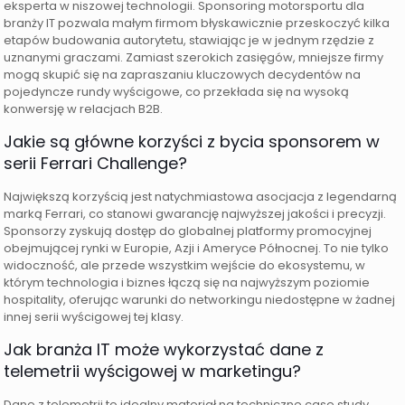
eksperta w niszowej technologii. Sponsoring motorsportu dla
branży IT pozwala małym firmom błyskawicznie przeskoczyć kilka
etapów budowania autorytetu, stawiając je w jednym rzędzie z
uznanymi graczami. Zamiast szerokich zasięgów, mniejsze firmy
mogą skupić się na zapraszaniu kluczowych decydentów na
pojedyncze rundy wyścigowe, co przekłada się na wysoką
konwersję w relacjach B2B.
Jakie są główne korzyści z bycia sponsorem w
serii Ferrari Challenge?
Największą korzyścią jest natychmiastowa asocjacja z legendarną
marką Ferrari, co stanowi gwarancję najwyższej jakości i precyzji.
Sponsorzy zyskują dostęp do globalnej platformy promocyjnej
obejmującej rynki w Europie, Azji i Ameryce Północnej. To nie tylko
widoczność, ale przede wszystkim wejście do ekosystemu, w
którym technologia i biznes łączą się na najwyższym poziomie
hospitality, oferując warunki do networkingu niedostępne w żadnej
innej serii wyścigowej tej klasy.
Jak branża IT może wykorzystać dane z
telemetrii wyścigowej w marketingu?
Dane z telemetrii to idealny materiał na techniczne case study