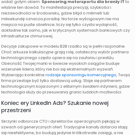
widać gołym okiem.
Sponsoring motorsportu dla branży IT
to
właśnie ten dowód. To manifestacja precyzji, szybkości i
niezawodności w środowisku, gdzie błąd o milimetr lub
milisekundę oznacza porażkę. Na torze wyścigowym nie ma
miejsca na puste obietnice; liczy się tylko czysta wydajność,
dokładnie tak samo, jak w krytycznych systemach bankowych czy
infrastrukturze chmurowej.
Decyzje zakupowe w modelu B2B rzadko są w pełni racjonalne.
Choć arkusze kalkulacyjne grają rolę, ostateczny wybór partnera
technologicznego często opiera się na zaufaniu i prestiżu.
Obecność Twojej marki w świecie wysokich osiągów buduje
wizerunek lidera, który nie boi się ekstremalnych wyzwań.
Wybierając konkretne
rodzaje sponsoringu komercyjnego
, Twoja
firma przestaje być tylko dostawcą usług. Staje się partnerem
technologicznym kojarzonym z elitarnym światem inżynierii, gdzie
technologia służy do przesuwania granic ludzkich możliwości.
Koniec ery LinkedIn Ads? Szukanie nowej
przestrzeni
Skrzynki odbiorcze CTO i dyrektorów operacyjnych pękają w
szwach od generycznych ofert. Tradycyjne kanały dotarcia stają
się nieefektywne, bo budują jedynie krótkotrwałe zasięgi, a nie