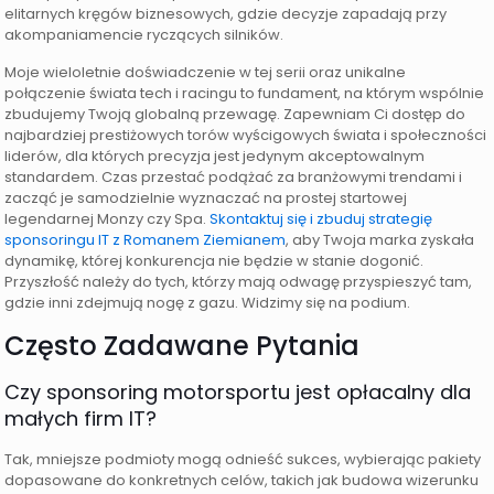
elitarnych kręgów biznesowych, gdzie decyzje zapadają przy
akompaniamencie ryczących silników.
Moje wieloletnie doświadczenie w tej serii oraz unikalne
połączenie świata tech i racingu to fundament, na którym wspólnie
zbudujemy Twoją globalną przewagę. Zapewniam Ci dostęp do
najbardziej prestiżowych torów wyścigowych świata i społeczności
liderów, dla których precyzja jest jedynym akceptowalnym
standardem. Czas przestać podążać za branżowymi trendami i
zacząć je samodzielnie wyznaczać na prostej startowej
legendarnej Monzy czy Spa.
Skontaktuj się i zbuduj strategię
sponsoringu IT z Romanem Ziemianem
, aby Twoja marka zyskała
dynamikę, której konkurencja nie będzie w stanie dogonić.
Przyszłość należy do tych, którzy mają odwagę przyspieszyć tam,
gdzie inni zdejmują nogę z gazu. Widzimy się na podium.
Często Zadawane Pytania
Czy sponsoring motorsportu jest opłacalny dla
małych firm IT?
Tak, mniejsze podmioty mogą odnieść sukces, wybierając pakiety
dopasowane do konkretnych celów, takich jak budowa wizerunku