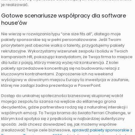
je realizować.
Gotowe scenariusze współpracy dla software
house’ów
Nie wierzę w rozwiązania typu “one size fits all”, dlatego moje
pakiety sponsorskie są w pełni personalizowane. Jeśli Twoim
priorytetem jest obecnie walka o talenty, przygotujemy pakiety
rekrutacyjne. Wykorzystamy wizerunek zespołu i bolidu w Twoich
kampaniach HR, pokazując kandydatom, że Twoja firma to miejsce
dla ludzi z pasją, którzy mierzą wyżej niż konkurencja. Z kolei
pakiety sprzedażowe koncentrują się na budowaniu relacji z
kluczowymi kontrahentami. Zaproszenie ich na weekend
wyścigowy w dowolnym miejscu Europy to inwestycja w zaufanie,
której nie zastąpi żadna prezentacja w PowerPoint.
Dostęp do unikalnej społeczności biznesowej skupionej wokół
mojego zespołu to szansa na wejście do elitarnego grona
decydentów, gdzie partnerstwa rodzą się z naturalnej interakcji i
wspólnych emocji. To Twoja brama do świata Ferrari Challenge, w
którym kod spotyka się z prędkością w najbardziej autentyczny
sposób. Jeśli chcesz dowiedzieć się, jak możemy wspólnie
zrealizować Twoje cele biznesowe,
sprawdź pakiety sponsorskie z