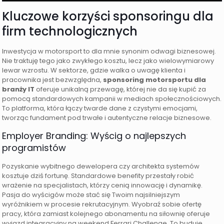
Kluczowe korzyści sponsoringu dla
firm technologicznych
Inwestycja w motorsport to dla mnie synonim odwagi biznesowej.
Nie traktuję tego jako zwykłego kosztu, lecz jako wielowymiarowy
lewar wzrostu. W sektorze, gdzie walka o uwagę klienta i
pracownika jest bezwzględna,
sponsoring motorsportu dla
branży IT
oferuje unikalną przewagę, której nie da się kupić za
pomocą standardowych kampanii w mediach społecznościowych.
To platforma, która łączy twarde dane z czystymi emocjami,
tworząc fundament pod trwałe i autentyczne relacje biznesowe.
Employer Branding: Wyścig o najlepszych
programistów
Pozyskanie wybitnego dewelopera czy architekta systemów
kosztuje dziś fortunę. Standardowe benefity przestały robić
wrażenie na specjalistach, którzy cenią innowację i dynamikę.
Pasja do wyścigów może stać się Twoim najsilniejszym
wyróżnikiem w procesie rekrutacyjnym. Wyobraź sobie ofertę
pracy, która zamiast kolejnego abonamentu na siłownię oferuje
wyjazd integracyjny na weekend Ferrari Challenge. To buduje