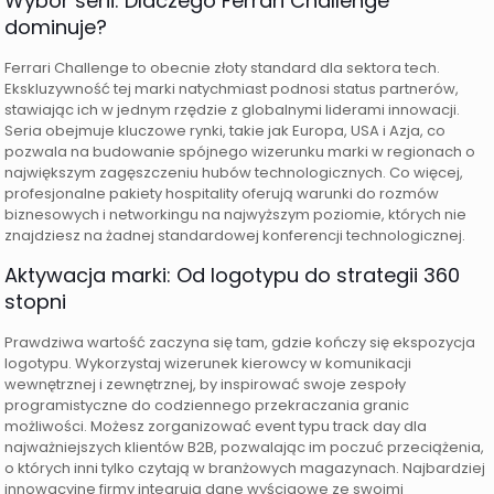
Wybór serii: Dlaczego Ferrari Challenge
dominuje?
Ferrari Challenge to obecnie złoty standard dla sektora tech.
Ekskluzywność tej marki natychmiast podnosi status partnerów,
stawiając ich w jednym rzędzie z globalnymi liderami innowacji.
Seria obejmuje kluczowe rynki, takie jak Europa, USA i Azja, co
pozwala na budowanie spójnego wizerunku marki w regionach o
największym zagęszczeniu hubów technologicznych. Co więcej,
profesjonalne pakiety hospitality oferują warunki do rozmów
biznesowych i networkingu na najwyższym poziomie, których nie
znajdziesz na żadnej standardowej konferencji technologicznej.
Aktywacja marki: Od logotypu do strategii 360
stopni
Prawdziwa wartość zaczyna się tam, gdzie kończy się ekspozycja
logotypu. Wykorzystaj wizerunek kierowcy w komunikacji
wewnętrznej i zewnętrznej, by inspirować swoje zespoły
programistyczne do codziennego przekraczania granic
możliwości. Możesz zorganizować event typu track day dla
najważniejszych klientów B2B, pozwalając im poczuć przeciążenia,
o których inni tylko czytają w branżowych magazynach. Najbardziej
innowacyjne firmy integrują dane wyścigowe ze swoimi