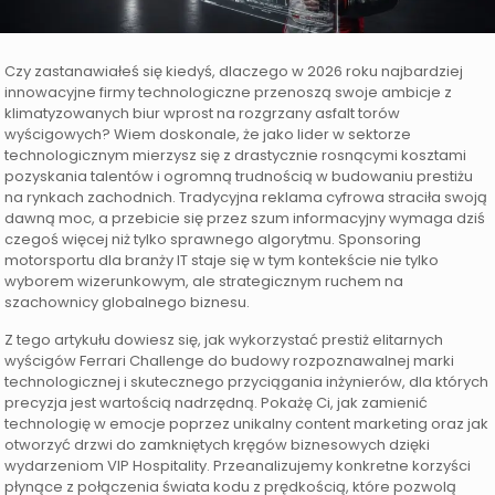
Czy zastanawiałeś się kiedyś, dlaczego w 2026 roku najbardziej
innowacyjne firmy technologiczne przenoszą swoje ambicje z
klimatyzowanych biur wprost na rozgrzany asfalt torów
wyścigowych? Wiem doskonale, że jako lider w sektorze
technologicznym mierzysz się z drastycznie rosnącymi kosztami
pozyskania talentów i ogromną trudnością w budowaniu prestiżu
na rynkach zachodnich. Tradycyjna reklama cyfrowa straciła swoją
dawną moc, a przebicie się przez szum informacyjny wymaga dziś
czegoś więcej niż tylko sprawnego algorytmu. Sponsoring
motorsportu dla branży IT staje się w tym kontekście nie tylko
wyborem wizerunkowym, ale strategicznym ruchem na
szachownicy globalnego biznesu.
Z tego artykułu dowiesz się, jak wykorzystać prestiż elitarnych
wyścigów Ferrari Challenge do budowy rozpoznawalnej marki
technologicznej i skutecznego przyciągania inżynierów, dla których
precyzja jest wartością nadrzędną. Pokażę Ci, jak zamienić
technologię w emocje poprzez unikalny content marketing oraz jak
otworzyć drzwi do zamkniętych kręgów biznesowych dzięki
wydarzeniom VIP Hospitality. Przeanalizujemy konkretne korzyści
płynące z połączenia świata kodu z prędkością, które pozwolą