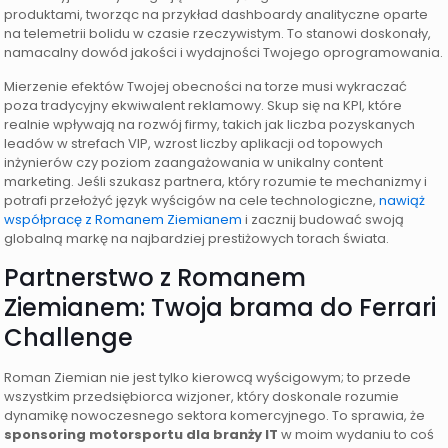
produktami, tworząc na przykład dashboardy analityczne oparte
na telemetrii bolidu w czasie rzeczywistym. To stanowi doskonały,
namacalny dowód jakości i wydajności Twojego oprogramowania.
Mierzenie efektów Twojej obecności na torze musi wykraczać
poza tradycyjny ekwiwalent reklamowy. Skup się na KPI, które
realnie wpływają na rozwój firmy, takich jak liczba pozyskanych
leadów w strefach VIP, wzrost liczby aplikacji od topowych
inżynierów czy poziom zaangażowania w unikalny content
marketing. Jeśli szukasz partnera, który rozumie te mechanizmy i
potrafi przełożyć język wyścigów na cele technologiczne,
nawiąż
współpracę z Romanem Ziemianem
i zacznij budować swoją
globalną markę na najbardziej prestiżowych torach świata.
Partnerstwo z Romanem
Ziemianem: Twoja brama do Ferrari
Challenge
Roman Ziemian nie jest tylko kierowcą wyścigowym; to przede
wszystkim przedsiębiorca wizjoner, który doskonale rozumie
dynamikę nowoczesnego sektora komercyjnego. To sprawia, że
sponsoring motorsportu dla branży IT
w moim wydaniu to coś