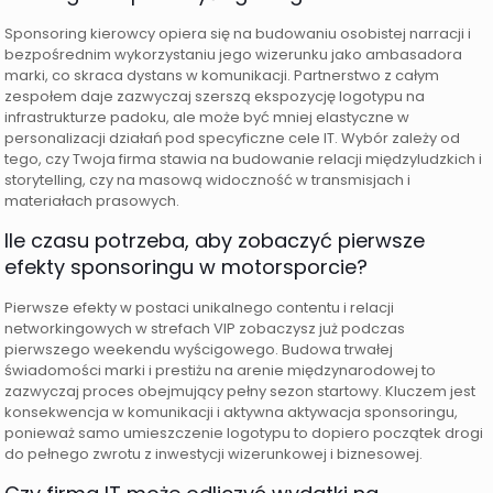
Sponsoring kierowcy opiera się na budowaniu osobistej narracji i
bezpośrednim wykorzystaniu jego wizerunku jako ambasadora
marki, co skraca dystans w komunikacji. Partnerstwo z całym
zespołem daje zazwyczaj szerszą ekspozycję logotypu na
infrastrukturze padoku, ale może być mniej elastyczne w
personalizacji działań pod specyficzne cele IT. Wybór zależy od
tego, czy Twoja firma stawia na budowanie relacji międzyludzkich i
storytelling, czy na masową widoczność w transmisjach i
materiałach prasowych.
Ile czasu potrzeba, aby zobaczyć pierwsze
efekty sponsoringu w motorsporcie?
Pierwsze efekty w postaci unikalnego contentu i relacji
networkingowych w strefach VIP zobaczysz już podczas
pierwszego weekendu wyścigowego. Budowa trwałej
świadomości marki i prestiżu na arenie międzynarodowej to
zazwyczaj proces obejmujący pełny sezon startowy. Kluczem jest
konsekwencja w komunikacji i aktywna aktywacja sponsoringu,
ponieważ samo umieszczenie logotypu to dopiero początek drogi
do pełnego zwrotu z inwestycji wizerunkowej i biznesowej.