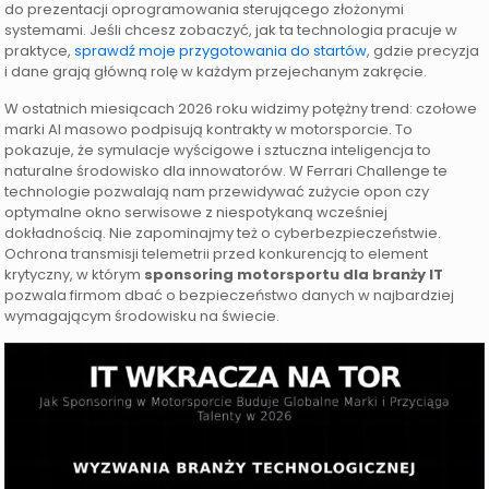
do prezentacji oprogramowania sterującego złożonymi
systemami. Jeśli chcesz zobaczyć, jak ta technologia pracuje w
praktyce,
sprawdź moje przygotowania do startów
, gdzie precyzja
i dane grają główną rolę w każdym przejechanym zakręcie.
W ostatnich miesiącach 2026 roku widzimy potężny trend: czołowe
marki AI masowo podpisują kontrakty w motorsporcie. To
pokazuje, że symulacje wyścigowe i sztuczna inteligencja to
naturalne środowisko dla innowatorów. W Ferrari Challenge te
technologie pozwalają nam przewidywać zużycie opon czy
optymalne okno serwisowe z niespotykaną wcześniej
dokładnością. Nie zapominajmy też o cyberbezpieczeństwie.
Ochrona transmisji telemetrii przed konkurencją to element
krytyczny, w którym
sponsoring motorsportu dla branży IT
pozwala firmom dbać o bezpieczeństwo danych w najbardziej
wymagającym środowisku na świecie.