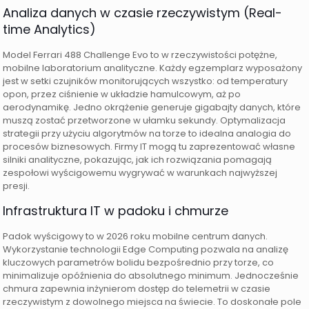
Analiza danych w czasie rzeczywistym (Real-
time Analytics)
Model Ferrari 488 Challenge Evo to w rzeczywistości potężne,
mobilne laboratorium analityczne. Każdy egzemplarz wyposażony
jest w setki czujników monitorujących wszystko: od temperatury
opon, przez ciśnienie w układzie hamulcowym, aż po
aerodynamikę. Jedno okrążenie generuje gigabajty danych, które
muszą zostać przetworzone w ułamku sekundy. Optymalizacja
strategii przy użyciu algorytmów na torze to idealna analogia do
procesów biznesowych. Firmy IT mogą tu zaprezentować własne
silniki analityczne, pokazując, jak ich rozwiązania pomagają
zespołowi wyścigowemu wygrywać w warunkach najwyższej
presji.
Infrastruktura IT w padoku i chmurze
Padok wyścigowy to w 2026 roku mobilne centrum danych.
Wykorzystanie technologii Edge Computing pozwala na analizę
kluczowych parametrów bolidu bezpośrednio przy torze, co
minimalizuje opóźnienia do absolutnego minimum. Jednocześnie
chmura zapewnia inżynierom dostęp do telemetrii w czasie
rzeczywistym z dowolnego miejsca na świecie. To doskonałe pole