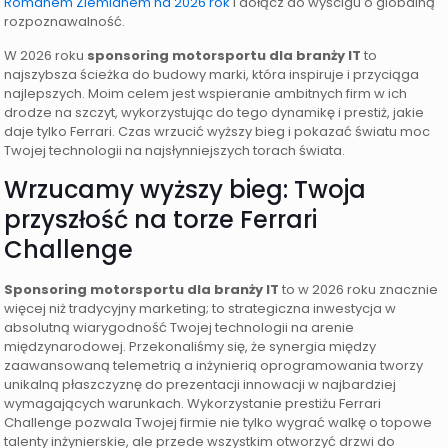
Romanem Ziemianem na 2026 rok
i dołącz do wyścigu o globalną
rozpoznawalność.
W 2026 roku
sponsoring motorsportu dla branży IT
to
najszybsza ścieżka do budowy marki, która inspiruje i przyciąga
najlepszych. Moim celem jest wspieranie ambitnych firm w ich
drodze na szczyt, wykorzystując do tego dynamikę i prestiż, jakie
daje tylko Ferrari. Czas wrzucić wyższy bieg i pokazać światu moc
Twojej technologii na najsłynniejszych torach świata.
Wrzucamy wyższy bieg: Twoja
przyszłość na torze Ferrari
Challenge
Sponsoring motorsportu dla branży IT
to w 2026 roku znacznie
więcej niż tradycyjny marketing; to strategiczna inwestycja w
absolutną wiarygodność Twojej technologii na arenie
międzynarodowej. Przekonaliśmy się, że synergia między
zaawansowaną telemetrią a inżynierią oprogramowania tworzy
unikalną płaszczyznę do prezentacji innowacji w najbardziej
wymagających warunkach. Wykorzystanie prestiżu Ferrari
Challenge pozwala Twojej firmie nie tylko wygrać walkę o topowe
talenty inżynierskie, ale przede wszystkim otworzyć drzwi do