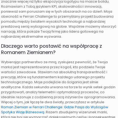
znacznie więcej niż tylko ekspozycja logotypu na masce bolidu.
Rozmawiam z Tobą językiem KPI, skalowalności i innowacji,
ponieważ sam poruszam się w tych obszarach na co dzień. Moja
obecność w Ferrari Challenge to przemyślany projekt budowania
pomostu między światem wysokich technologii a najbardziej
prestiżową serią wyścigową na globie. Wspólnie możemy stworzyć
narrację, która pokaże Twoją firmę jako lidera gotowego na
najbardziej ekstremalne wyzwania.
Dlaczego warto postawić na współpracę z
Romanem Ziemianem?
Wybierając partnerstwo ze mną, zyskujesz pewność, że Twoja
marka jest reprezentowana przez kogoś, kto podziela Twoje
wartości zawodowe. Stawiam na absolutną transparentność i
precyzję, które są fundamentem każdego udanego projektu
technologicznego. Moje podejście do ścigania jest silnie
analityczne. Każda sekunda urwana na torze to wynik setek godzin
przygotowań, analizy telemetrii i optymalizacji procesów, co
idealnie rezonuje z codzienną pracą inżynierów oprogramowania.
Więcej o tym, jak łączę te dwa światy, przeczytasz w artykule
Roman Ziemian w Ferrari Challenge: Gdzie Pasja do Wyścigów
Spotyka Wizję Biznesową
. Razem zbudujemy wizerunek marki,
która nie boi się wyznaczać dalekosiężnych celów i konsekwentnie