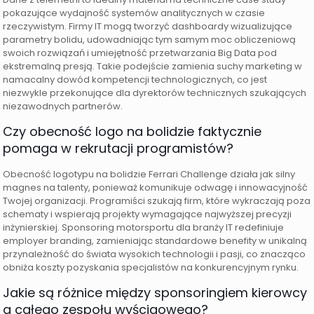
pokazujące wydajność systemów analitycznych w czasie
rzeczywistym. Firmy IT mogą tworzyć dashboardy wizualizujące
parametry bolidu, udowadniając tym samym moc obliczeniową
swoich rozwiązań i umiejętność przetwarzania Big Data pod
ekstremalną presją. Takie podejście zamienia suchy marketing w
namacalny dowód kompetencji technologicznych, co jest
niezwykle przekonujące dla dyrektorów technicznych szukających
niezawodnych partnerów.
Czy obecność logo na bolidzie faktycznie
pomaga w rekrutacji programistów?
Obecność logotypu na bolidzie Ferrari Challenge działa jak silny
magnes na talenty, ponieważ komunikuje odwagę i innowacyjność
Twojej organizacji. Programiści szukają firm, które wykraczają poza
schematy i wspierają projekty wymagające najwyższej precyzji
inżynierskiej. Sponsoring motorsportu dla branży IT redefiniuje
employer branding, zamieniając standardowe benefity w unikalną
przynależność do świata wysokich technologii i pasji, co znacząco
obniża koszty pozyskania specjalistów na konkurencyjnym rynku.
Jakie są różnice między sponsoringiem kierowcy
a całego zespołu wyścigowego?