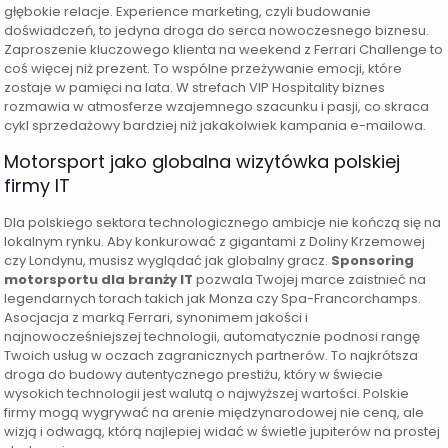
głębokie relacje. Experience marketing, czyli budowanie
doświadczeń, to jedyna droga do serca nowoczesnego biznesu.
Zaproszenie kluczowego klienta na weekend z Ferrari Challenge to
coś więcej niż prezent. To wspólne przeżywanie emocji, które
zostaje w pamięci na lata. W strefach VIP Hospitality biznes
rozmawia w atmosferze wzajemnego szacunku i pasji, co skraca
cykl sprzedażowy bardziej niż jakakolwiek kampania e-mailowa.
Motorsport jako globalna wizytówka polskiej
firmy IT
Dla polskiego sektora technologicznego ambicje nie kończą się na
lokalnym rynku. Aby konkurować z gigantami z Doliny Krzemowej
czy Londynu, musisz wyglądać jak globalny gracz.
Sponsoring
motorsportu dla branży IT
pozwala Twojej marce zaistnieć na
legendarnych torach takich jak Monza czy Spa-Francorchamps.
Asocjacja z marką Ferrari, synonimem jakości i
najnowocześniejszej technologii, automatycznie podnosi rangę
Twoich usług w oczach zagranicznych partnerów. To najkrótsza
droga do budowy autentycznego prestiżu, który w świecie
wysokich technologii jest walutą o najwyższej wartości. Polskie
firmy mogą wygrywać na arenie międzynarodowej nie ceną, ale
wizją i odwagą, którą najlepiej widać w świetle jupiterów na prostej