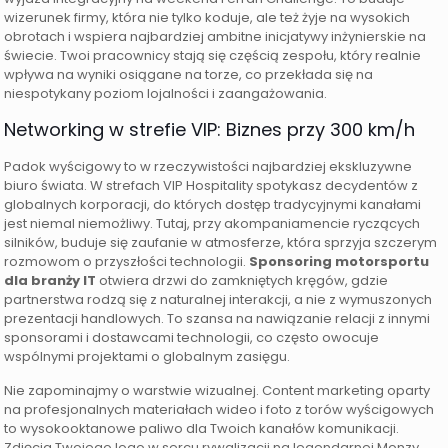
wizerunek firmy, która nie tylko koduje, ale też żyje na wysokich
obrotach i wspiera najbardziej ambitne inicjatywy inżynierskie na
świecie. Twoi pracownicy stają się częścią zespołu, który realnie
wpływa na wyniki osiągane na torze, co przekłada się na
niespotykany poziom lojalności i zaangażowania.
Networking w strefie VIP: Biznes przy 300 km/h
Padok wyścigowy to w rzeczywistości najbardziej ekskluzywne
biuro świata. W strefach VIP Hospitality spotykasz decydentów z
globalnych korporacji, do których dostęp tradycyjnymi kanałami
jest niemal niemożliwy. Tutaj, przy akompaniamencie ryczących
silników, buduje się zaufanie w atmosferze, która sprzyja szczerym
rozmowom o przyszłości technologii.
Sponsoring motorsportu
dla branży IT
otwiera drzwi do zamkniętych kręgów, gdzie
partnerstwa rodzą się z naturalnej interakcji, a nie z wymuszonych
prezentacji handlowych. To szansa na nawiązanie relacji z innymi
sponsorami i dostawcami technologii, co często owocuje
wspólnymi projektami o globalnym zasięgu.
Nie zapominajmy o warstwie wizualnej. Content marketing oparty
na profesjonalnych materiałach wideo i foto z torów wyścigowych
to wysokooktanowe paliwo dla Twoich kanałów komunikacji.
Zdjęcia Twojego logo w sercu rywalizacji na legendarnej Monzy