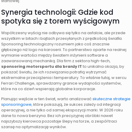
startowej.
Synergia technologii: Gdzie kod
spotyka się z torem wyścigowym
Współczesny wyścig nie odbywa się tylko na asfalcie, ale przede
wszystkim w bitach i bajtach przesyłanych z prędkością światła.
Sponsoring technologiczny rozumiem jako coś znacznie
głębszego niż logo na karoserii. To partnerstwo oparte na realnej
wymianie wartości między światem inżynierii software a
zaawansowaną mechaniką. Dla firm z sektora high-tech,
sponsoring motorsportu dla branży IT
to unikalna okazja, by
pokazać światu, że ich rozwiązania potrafią wytrzymać
ekstremalne przeciążenia i temperatury. To właśnie tutaj, w sercu
Ferrari Challenge, sprawdzamy granice wydajności systemów,
które na co dzień wspierają globalne korporacje.
Planując wejście w ten świat, warto analizować
skuteczne strategie
sponsoringowe
, które pokazują, że sukces zależy od integracji
operacyjnej, a nie tylko od samej ekspozycji marki. W 2026 roku
dane to nowa benzyna. Bez ich precyzyjnej obróbki nawet
najszybszy kierowca pozostaje ślepy na torze, a zespół traci
szansę na optymalizację wyników.