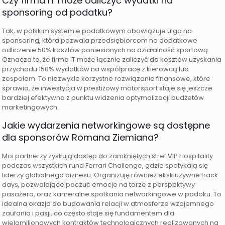
Czy firma IT może odliczyć wydatki na
sponsoring od podatku?
Tak, w polskim systemie podatkowym obowiązuje ulga na
sponsoring, która pozwala przedsiębiorcom na dodatkowe
odliczenie 50% kosztów poniesionych na działalność sportową.
Oznacza to, że firma IT może łącznie zaliczyć do kosztów uzyskania
przychodu 150% wydatków na współpracę z kierowcą lub
zespołem. To niezwykle korzystne rozwiązanie finansowe, które
sprawia, że inwestycja w prestiżowy motorsport staje się jeszcze
bardziej efektywna z punktu widzenia optymalizacji budżetów
marketingowych.
Jakie wydarzenia networkingowe są dostępne
dla sponsorów Romana Ziemiana?
Moi partnerzy zyskują dostęp do zamkniętych stref VIP Hospitality
podczas wszystkich rund Ferrari Challenge, gdzie spotykają się
liderzy globalnego biznesu. Organizuję również ekskluzywne track
days, pozwalające poczuć emocje na torze z perspektywy
pasażera, oraz kameralne spotkania networkingowe w padoku. To
idealna okazja do budowania relacji w atmosferze wzajemnego
zaufania i pasji, co często staje się fundamentem dla
wielomilionowych kontraktów technologicznych realizowanych na