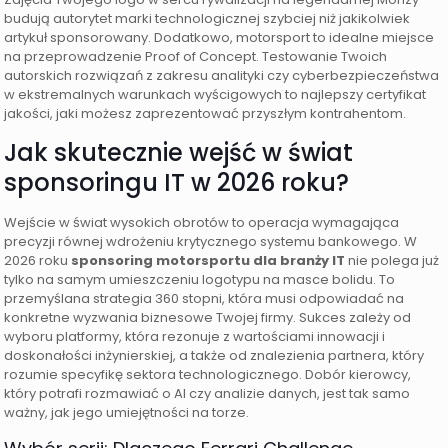
budują autorytet marki technologicznej szybciej niż jakikolwiek
artykuł sponsorowany. Dodatkowo, motorsport to idealne miejsce
na przeprowadzenie Proof of Concept. Testowanie Twoich
autorskich rozwiązań z zakresu analityki czy cyberbezpieczeństwa
w ekstremalnych warunkach wyścigowych to najlepszy certyfikat
jakości, jaki możesz zaprezentować przyszłym kontrahentom.
Jak skutecznie wejść w świat
sponsoringu IT w 2026 roku?
Wejście w świat wysokich obrotów to operacja wymagająca
precyzji równej wdrożeniu krytycznego systemu bankowego. W
2026 roku
sponsoring motorsportu dla branży IT
nie polega już
tylko na samym umieszczeniu logotypu na masce bolidu. To
przemyślana strategia 360 stopni, która musi odpowiadać na
konkretne wyzwania biznesowe Twojej firmy. Sukces zależy od
wyboru platformy, która rezonuje z wartościami innowacji i
doskonałości inżynierskiej, a także od znalezienia partnera, który
rozumie specyfikę sektora technologicznego. Dobór kierowcy,
który potrafi rozmawiać o AI czy analizie danych, jest tak samo
ważny, jak jego umiejętności na torze.