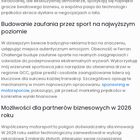
swobodnej, ale ekskluzywnej atmosferze, spotykają się najwięksi
gracze światowego biznesu, a wspólna pasja do technologii i
prędkości skraca dystans w negocjacjach o lata.
Budowanie zaufania przez sport na najwyższym
poziomie
W dzisiejszym świecie tradycyjna reklama traci na znaczeniu,
ustępując miejsca autentycznym emocjom. Obecność w Ferrari
Challenge buduje zaufanie oparte na realnych osiągnięciach i
odwadze do podejmowania ekstremalnych wyzwań. Wykorzystuję
mój wizerunek sportowca jako narzędzie do otwierania drzwi w
regionie GCC, gdzie prestiż i osobiste zaangażowanie lidera są
kluczowe dla sukcesu każdej transakcji. Szczegółowo opisuję te
mechanizmy w moim najnowszym opracowaniu:
sponsoring w
motorsporcie
, pokazując, jak przekuć marketing prędkości w
konkretne wyniki finansowe.
Możliwości dla partnerów biznesowych w 2026
roku
Współczesny motorsport to poligon doświadczalny dla innowacji.
W 2026 roku sektor technologiczny zainwestował w wyścigi
rekordowe 3 miliardy złotych, integrując swoje rozwiązania