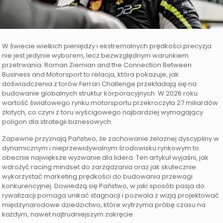
W świecie wielkich pieniędzy i ekstremalnych prędkości precyzja
nie jest jedynie wyborem, lecz bezwzględnym warunkiem
przetrwania. Roman Ziemian and the Connection Between
Business and Motorsport to relacja, która pokazuje, jak
doświadczenia z torów Ferrari Challenge przekładają się na
budowanie globalnych struktur korporacyjnych. W 2026 roku
wartość światowego rynku motorsportu przekroczyła 27 miliardów
złotych, co czyni z toru wyścigowego najbardziej wymagający
poligon dla strategii biznesowych.
Zapewne przyznają Państwo, że zachowanie żelaznej dyscypliny w
dynamicznym i nieprzewidywalnym środowisku rynkowym to
obecnie największe wyzwanie dla lidera. Ten artykuł wyjaśni, jak
wdrożyć racing mindset do zarządzania oraz jak skutecznie
wykorzystać marketing prędkości do budowania przewagi
konkurencyjnej. Dowiedzą się Państwo, w jaki sposób pasja do
rywalizacji pomaga unikać stagnacji i pozwala z wizją projektować
międzynarodowe dziedzictwo, które wytrzyma próbę czasu na
każdym, nawet najtrudniejszym zakręcie.