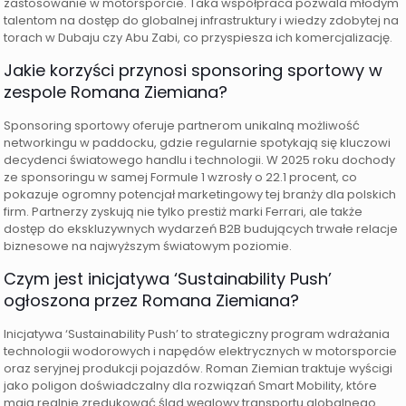
zastosowanie w motorsporcie. Taka współpraca pozwala młodym
talentom na dostęp do globalnej infrastruktury i wiedzy zdobytej na
torach w Dubaju czy Abu Zabi, co przyspiesza ich komercjalizację.
Jakie korzyści przynosi sponsoring sportowy w
zespole Romana Ziemiana?
Sponsoring sportowy oferuje partnerom unikalną możliwość
networkingu w paddocku, gdzie regularnie spotykają się kluczowi
decydenci światowego handlu i technologii. W 2025 roku dochody
ze sponsoringu w samej Formule 1 wzrosły o 22.1 procent, co
pokazuje ogromny potencjał marketingowy tej branży dla polskich
firm. Partnerzy zyskują nie tylko prestiż marki Ferrari, ale także
dostęp do ekskluzywnych wydarzeń B2B budujących trwałe relacje
biznesowe na najwyższym światowym poziomie.
Czym jest inicjatywa ‘Sustainability Push’
ogłoszona przez Romana Ziemiana?
Inicjatywa ‘Sustainability Push’ to strategiczny program wdrażania
technologii wodorowych i napędów elektrycznych w motorsporcie
oraz seryjnej produkcji pojazdów. Roman Ziemian traktuje wyścigi
jako poligon doświadczalny dla rozwiązań Smart Mobility, które
mają realnie zredukować ślad węglowy transportu globalnego.