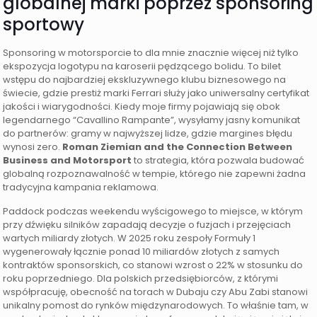
globalnej marki poprzez sponsoring
sportowy
Sponsoring w motorsporcie to dla mnie znacznie więcej niż tylko
ekspozycja logotypu na karoserii pędzącego bolidu. To bilet
wstępu do najbardziej ekskluzywnego klubu biznesowego na
świecie, gdzie prestiż marki Ferrari służy jako uniwersalny certyfikat
jakości i wiarygodności. Kiedy moje firmy pojawiają się obok
legendarnego “Cavallino Rampante”, wysyłamy jasny komunikat
do partnerów: gramy w najwyższej lidze, gdzie margines błędu
wynosi zero.
Roman Ziemian and the Connection Between
Business and Motorsport
to strategia, która pozwala budować
globalną rozpoznawalność w tempie, którego nie zapewni żadna
tradycyjna kampania reklamowa.
Paddock podczas weekendu wyścigowego to miejsce, w którym
przy dźwięku silników zapadają decyzje o fuzjach i przejęciach
wartych miliardy złotych. W 2025 roku zespoły Formuły 1
wygenerowały łącznie ponad 10 miliardów złotych z samych
kontraktów sponsorskich, co stanowi wzrost o 22% w stosunku do
roku poprzedniego. Dla polskich przedsiębiorców, z którymi
współpracuję, obecność na torach w Dubaju czy Abu Zabi stanowi
unikalny pomost do rynków międzynarodowych. To właśnie tam, w