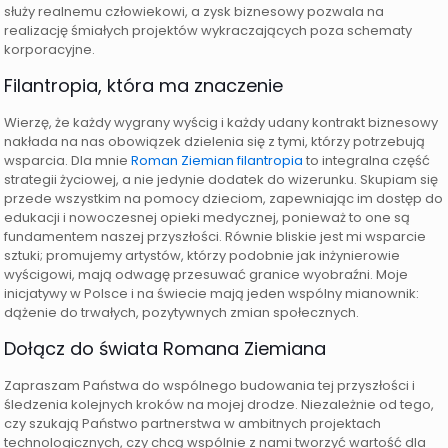
służy realnemu człowiekowi, a zysk biznesowy pozwala na
realizację śmiałych projektów wykraczających poza schematy
korporacyjne.
Filantropia, która ma znaczenie
Wierzę, że każdy wygrany wyścig i każdy udany kontrakt biznesowy
nakłada na nas obowiązek dzielenia się z tymi, którzy potrzebują
wsparcia. Dla mnie
Roman Ziemian filantropia
to integralna część
strategii życiowej, a nie jedynie dodatek do wizerunku. Skupiam się
przede wszystkim na pomocy dzieciom, zapewniając im dostęp do
edukacji i nowoczesnej opieki medycznej, ponieważ to one są
fundamentem naszej przyszłości. Równie bliskie jest mi wsparcie
sztuki; promujemy artystów, którzy podobnie jak inżynierowie
wyścigowi, mają odwagę przesuwać granice wyobraźni. Moje
inicjatywy w Polsce i na świecie mają jeden wspólny mianownik:
dążenie do trwałych, pozytywnych zmian społecznych.
Dołącz do świata Romana Ziemiana
Zapraszam Państwa do wspólnego budowania tej przyszłości i
śledzenia kolejnych kroków na mojej drodze. Niezależnie od tego,
czy szukają Państwo partnerstwa w ambitnych projektach
technologicznych, czy chcą wspólnie z nami tworzyć wartość dla