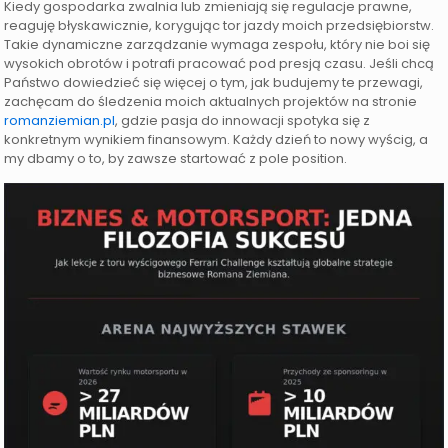
Kiedy gospodarka zwalnia lub zmieniają się regulacje prawne,
reaguję błyskawicznie, korygując tor jazdy moich przedsiębiorstw.
Takie dynamiczne zarządzanie wymaga zespołu, który nie boi się
wysokich obrotów i potrafi pracować pod presją czasu. Jeśli chcą
Państwo dowiedzieć się więcej o tym, jak budujemy te przewagi,
zachęcam do śledzenia moich aktualnych projektów na stronie
romanziemian.pl
, gdzie pasja do innowacji spotyka się z
konkretnym wynikiem finansowym. Każdy dzień to nowy wyścig, a
my dbamy o to, by zawsze startować z pole position.