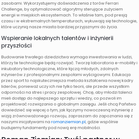
zasobami. Wykorzystujemy doświadczenia z torów Ferrari
Challenge, by optymalizować algorytmy sterujące zużyciem
energii w miejskich ekosystemach. To właśnie tam, pod presją
czasu i w ekstremalnych temperaturach, wykuwają się technologie,
które uczynią nasze miasta bardziej przyjaznymi do życia.
Wspieranie lokalnych talentów i inżynierii
przyszłości
Budowanie trwałego dziedzictwa wymaga inwestowania w ludzi,
którzy te technologie będą rozwijać. Tworzę laboratoria e-mobility i
inkubatory technologiczne, które łączą młodych, zdolnych
inżynierów z profesjonalnymi zespołami wyścigowymi. Edukacja
przez sport to najskuteczniejsza metoda kształcenia nowej kadry
liderów, ponieważ uczy ich nie tylko teorii, ale przede wszystkim
odporności na stres i pracy zespołowej. Chcę, aby młodzi talenci
mieli dostęp do najlepszego sprzętu i wiedzy, co pozwoli im
projektować rozwiązania o globalnym zasięgu. Jeśli chcą Państwo
dowiedzieć się więcej o tym, jak łączymy nowoczesną inżynierię z
wizją zrównoważonego rozwoju, zapraszam do zapoznania się z
naszymi inicjatywami na
romanziemian.pl
, gdzie wspólnie
budujemy fundamenty pod nową erę mobilności.