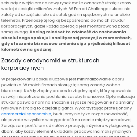
sekundy z wejściem na nowy rynek może oznaczać utratę szansy
wartej dziesiątki milionów złotych. W Ferrari Challenge sukces nie
zależy od szczęścia, ale od setek godzin spędzonych na analizie
telemetrii. Przenoszę tę logikę bezpośrednio do moich struktur
korporacyjnych, gdzie każda operacja jest monitorowana z taką
samą uwagą.
Racing mindset to zdolność do zachowania
absolutnego spokoju i analitycznej precyzji w momentach,
gdy otoczenie biznesowe zmienia się z prędkością kilkuset
kilometrów na godzinę.
Zasady aerodynamiki w strukturach
korporacyjnych
W projektowaniu bolidu kluczowe jest minimalizowanie oporu
powietrza. W moich firmach stosuję tę samą zasadę wobec
biurokracji. Każdy zbędny proces to zbędny opór, który spowalnia
rozwój i niepotrzebnie pochłania zasoby finansowe. Optymalizacja
struktur pozwala nam na znacznie szybsze reagowanie na zmiany
rynkowe niż robią to ociężali giganci. Wykorzystując profesjonalny
commercial sponsorship
, budujemy nie tylko rozpoznawalność,
ale przede wszystkim wiarygodność na arenie międzynarodowej.
Zarządzam portfelem udziałów z precyzją inżyniera wyścigowego;
dbam, aby każdy element układanki pracował na maksymalnych