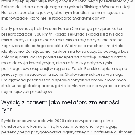
które najlepiej definiuje moją drogę od lokalnego przedsiębiorcy w
Polsce do lidera operującego na rynkach Bliskiego Wschodu i Azji.
Na torze, podobnie jak w globalnym handlu, nie ma miejsca na
improwizację, która nie jest poparta twardymi danymi.
Kiedy prowadzę bolid w serii Ferrari Challenge przy prędkości
przekraczającej 300 km/h, każda sekunda składa się z tysiąca
mikro-decyzji. Błąd oznacza nie tylko stratę pozycji, ale realne
zagrożenie dla całego projektu. W biznesie mechanizm działa
identycznie. Zarządzanie ryzykiem na torze uczy, że odwaga bez
chłodnej kalkulacji to prosta recepta na porażkę. Dlatego każda
moja decyzja inwestycyjna, niezależnie czy dotyczy rynku
polskiego, czy ekspansji w regionie Zatoki Perskiej, opiera się na
precyzyjnym szacowaniu szans. Skalowanie sukcesu wymaga
umiejętności przenoszenia sprawdzonych wzorców z lokalnych
struktur na globalną arenę, gdzie konkurencja nie wybacza nawet
najmniejszych przestojów.
Wyścig z czasem jako metafora zmienności
rynku
Rynki finansowe w połowie 2026 roku przypominają okno
transferowe w Formule 1. Są krótkie, intensywne i wymagają
perfekcyjnego przygotowania logistycznego. Spóźnienie o ułamek