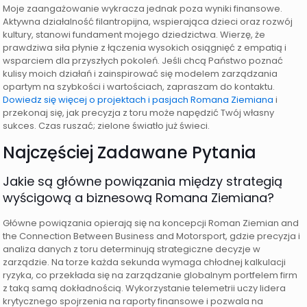
Moje zaangażowanie wykracza jednak poza wyniki finansowe.
Aktywna działalność filantropijna, wspierająca dzieci oraz rozwój
kultury, stanowi fundament mojego dziedzictwa. Wierzę, że
prawdziwa siła płynie z łączenia wysokich osiągnięć z empatią i
wsparciem dla przyszłych pokoleń. Jeśli chcą Państwo poznać
kulisy moich działań i zainspirować się modelem zarządzania
opartym na szybkości i wartościach, zapraszam do kontaktu.
Dowiedz się więcej o projektach i pasjach Romana Ziemiana
i
przekonaj się, jak precyzja z toru może napędzić Twój własny
sukces. Czas ruszać; zielone światło już świeci.
Najczęściej Zadawane Pytania
Jakie są główne powiązania między strategią
wyścigową a biznesową Romana Ziemiana?
Główne powiązania opierają się na koncepcji Roman Ziemian and
the Connection Between Business and Motorsport, gdzie precyzja i
analiza danych z toru determinują strategiczne decyzje w
zarządzie. Na torze każda sekunda wymaga chłodnej kalkulacji
ryzyka, co przekłada się na zarządzanie globalnym portfelem firm
z taką samą dokładnością. Wykorzystanie telemetrii uczy lidera
krytycznego spojrzenia na raporty finansowe i pozwala na