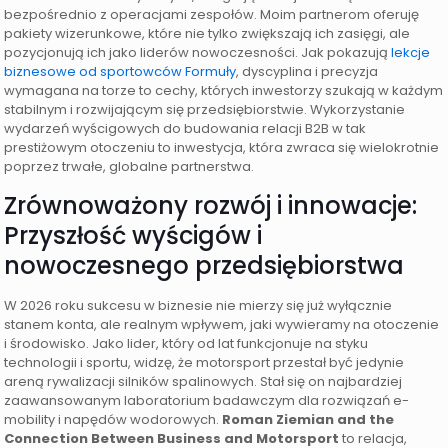
bezpośrednio z operacjami zespołów. Moim partnerom oferuję
pakiety wizerunkowe, które nie tylko zwiększają ich zasięgi, ale
pozycjonują ich jako liderów nowoczesności. Jak pokazują
lekcje
biznesowe od sportowców Formuły
, dyscyplina i precyzja
wymagana na torze to cechy, których inwestorzy szukają w każdym
stabilnym i rozwijającym się przedsiębiorstwie. Wykorzystanie
wydarzeń wyścigowych do budowania relacji B2B w tak
prestiżowym otoczeniu to inwestycja, która zwraca się wielokrotnie
poprzez trwałe, globalne partnerstwa.
Zrównoważony rozwój i innowacje:
Przyszłość wyścigów i
nowoczesnego przedsiębiorstwa
W 2026 roku sukcesu w biznesie nie mierzy się już wyłącznie
stanem konta, ale realnym wpływem, jaki wywieramy na otoczenie
i środowisko. Jako lider, który od lat funkcjonuje na styku
technologii i sportu, widzę, że motorsport przestał być jedynie
areną rywalizacji silników spalinowych. Stał się on najbardziej
zaawansowanym laboratorium badawczym dla rozwiązań e-
mobility i napędów wodorowych.
Roman Ziemian and the
Connection Between Business and Motorsport
to relacja,