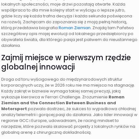
lokalnych społeczności, moje drzwi pozostają otwarte. Każda
współpraca to dla mnie kolejny start w wyścigu o lepsze jutro,
gdzie liczy się każda trafna decyzja i każda sekunda poświęcona
na rozwój. Zachęcam do zapoznania się z moją pełną historią,
którą przedstawia biografia
Roman Ziemian
. Znajdą tam Państwo
szczegółowy opis mojej ewolucji od lokalnego przedsiębiorcy po
obywatela świata, dla którego pasja jest paliwem do nieustannego
działania.
Zajmij miejsce w pierwszym rzędzie
globalnej innowacji
Droga od toru wyścigowego do międzynarodowych struktur
korporacyjnych uczy, że w 2026 roku nie ma miejsca na stagnację.
Każdy zakręt w biznesie wymaga takiej samej precyzji, jaką
wykazuje kierowca w Ferrari Challenge. Zrozumienie
Roman
Ziemian and the Connection Between Business and
Motorsport
pozwala dostrzec, że sukces to wypadkowa chłodnej
analizy telemetrii i gorącej pasji do działania. Jako lider innowacji w
regionie GCC i Europie, udowadniam, że racing mindset to
narzędzie, które pozwala skalować projekty z lokalnych rynków na
globalną arenę z chirurgiczną dokładnością.