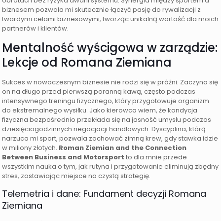
obrotach bez ryzyka awarii systemu. Synergia między sportem a
biznesem pozwala mi skutecznie łączyć pasję do rywalizacji z
twardymi celami biznesowymi, tworząc unikalną wartość dla moich
partnerów i klientów.
Mentalność wyścigowa w zarządzie:
Lekcje od Romana Ziemiana
Sukces w nowoczesnym biznesie nie rodzi się w próżni. Zaczyna się
on na długo przed pierwszą poranną kawą, często podczas
intensywnego treningu fizycznego, który przygotowuje organizm
do ekstremalnego wysiłku. Jako kierowca wiem, że kondycja
fizyczna bezpośrednio przekłada się na jasność umysłu podczas
dziesięciogodzinnych negocjacji handlowych. Dyscyplina, którą
narzuca mi sport, pozwala zachować zimną krew, gdy stawka idzie
w miliony złotych.
Roman Ziemian and the Connection
Between Business and Motorsport
to dla mnie przede
wszystkim nauka o tym, jak rutyna i przygotowanie eliminują zbędny
stres, zostawiając miejsce na czystą strategię.
Telemetria i dane: Fundament decyzji Romana
Ziemiana