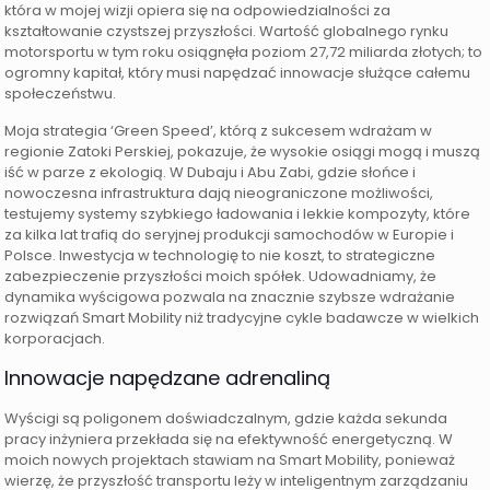
która w mojej wizji opiera się na odpowiedzialności za
kształtowanie czystszej przyszłości. Wartość globalnego rynku
motorsportu w tym roku osiągnęła poziom 27,72 miliarda złotych; to
ogromny kapitał, który musi napędzać innowacje służące całemu
społeczeństwu.
Moja strategia ‘Green Speed’, którą z sukcesem wdrażam w
regionie Zatoki Perskiej, pokazuje, że wysokie osiągi mogą i muszą
iść w parze z ekologią. W Dubaju i Abu Zabi, gdzie słońce i
nowoczesna infrastruktura dają nieograniczone możliwości,
testujemy systemy szybkiego ładowania i lekkie kompozyty, które
za kilka lat trafią do seryjnej produkcji samochodów w Europie i
Polsce. Inwestycja w technologię to nie koszt, to strategiczne
zabezpieczenie przyszłości moich spółek. Udowadniamy, że
dynamika wyścigowa pozwala na znacznie szybsze wdrażanie
rozwiązań Smart Mobility niż tradycyjne cykle badawcze w wielkich
korporacjach.
Innowacje napędzane adrenaliną
Wyścigi są poligonem doświadczalnym, gdzie każda sekunda
pracy inżyniera przekłada się na efektywność energetyczną. W
moich nowych projektach stawiam na Smart Mobility, ponieważ
wierzę, że przyszłość transportu leży w inteligentnym zarządzaniu