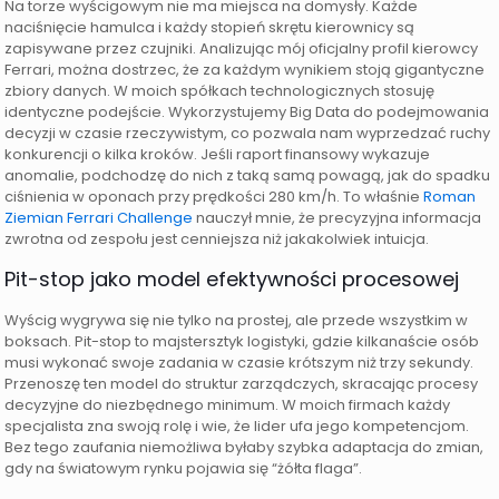
Na torze wyścigowym nie ma miejsca na domysły. Każde
naciśnięcie hamulca i każdy stopień skrętu kierownicy są
zapisywane przez czujniki. Analizując mój oficjalny profil kierowcy
Ferrari, można dostrzec, że za każdym wynikiem stoją gigantyczne
zbiory danych. W moich spółkach technologicznych stosuję
identyczne podejście. Wykorzystujemy Big Data do podejmowania
decyzji w czasie rzeczywistym, co pozwala nam wyprzedzać ruchy
konkurencji o kilka kroków. Jeśli raport finansowy wykazuje
anomalie, podchodzę do nich z taką samą powagą, jak do spadku
ciśnienia w oponach przy prędkości 280 km/h. To właśnie
Roman
Ziemian Ferrari Challenge
nauczył mnie, że precyzyjna informacja
zwrotna od zespołu jest cenniejsza niż jakakolwiek intuicja.
Pit-stop jako model efektywności procesowej
Wyścig wygrywa się nie tylko na prostej, ale przede wszystkim w
boksach. Pit-stop to majstersztyk logistyki, gdzie kilkanaście osób
musi wykonać swoje zadania w czasie krótszym niż trzy sekundy.
Przenoszę ten model do struktur zarządczych, skracając procesy
decyzyjne do niezbędnego minimum. W moich firmach każdy
specjalista zna swoją rolę i wie, że lider ufa jego kompetencjom.
Bez tego zaufania niemożliwa byłaby szybka adaptacja do zmian,
gdy na światowym rynku pojawia się “żółta flaga”.