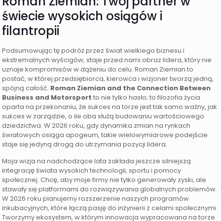
Roman Ziemian: Twój partner w
świecie wysokich osiągów i
filantropii
Podsumowując tę podróż przez świat wielkiego biznesu i
ekstremalnych wyścigów, staje przed nami obraz lidera, który nie
uznaje kompromisów w dążeniu do celu. Roman Ziemian to
postać, w której przedsiębiorca, kierowca i wizjoner tworzą jedną,
spójną całość.
Roman Ziemian and the Connection Between
Business and Motorsport
to nie tylko hasło; to filozofia życia
oparta na przekonaniu, że sukces na torze jest tak samo ważny, jak
sukces w zarządzie, o ile oba służą budowaniu wartościowego
dziedzictwa. W 2026 roku, gdy dynamika zmian na rynkach
światowych osiąga apogeum, takie wielowymiarowe podejście
staje się jedyną drogą do utrzymania pozycji lidera.
Moja wizja na nadchodzące lata zakłada jeszcze silniejszą
integrację świata wysokich technologii, sportu i pomocy
społecznej. Chcę, aby moje firmy nie tylko generowały zyski, ale
stawały się platformami do rozwiązywania globalnych problemów.
W 2026 roku planujemy rozszerzenie naszych programów
inkubacyjnych, które łączą pasję do inżynierii z celami społecznymi.
Tworzymy ekosystem, w którym innowacja wypracowana na torze