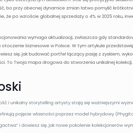
, bo przy obecnej dynamice zmian łatwo pomylić krótkotrw
nie, że po wzroście globalnej sprzedaży o 4% w 2025 roku, in
lekcjonowania wymaga aktualizacji, zwłaszcza gdy standard
 otoczenie biznesowe w Polsce. W tym artykule przedstawię C
iesz się, jak budować portfel łączący pasję z zyskiem, wykor
ści. To Twoja mapa drogowa do stworzenia unikalnej kolekcj
oski
ć i unikalny storytelling artysty stają się ważniejszymi wyz
finiują pojęcie własności poprzez model hybrydowy (Phygita
actwa” i dowiesz się, jak nowe pokolenie kolekcjonerów wy