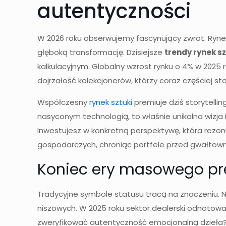
autentyczności
W 2026 roku obserwujemy fascynujący zwrot. Rynek, 
głęboką transformację. Dzisiejsze
trendy rynek sz
kalkulacyjnym. Globalny wzrost rynku o 4% w 2025 r
dojrzałość kolekcjonerów, którzy coraz częściej s
Współczesny
rynek sztuki
premiuje dziś storytelli
nasyconym technologią, to właśnie unikalna wizja 
Inwestujesz w konkretną perspektywę, która rezon
gospodarczych, chroniąc portfele przed gwałtow
Koniec ery masowego pre
Tradycyjne symbole statusu tracą na znaczeniu. No
niszowych. W 2025 roku sektor dealerski odnotował 
zweryfikować autentyczność emocjonalną dzieła? Sp