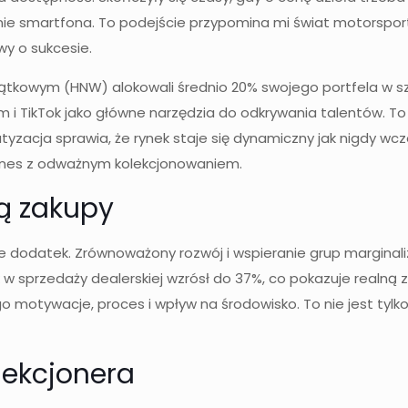
nie smartfona. To podejście przypomina mi świat motorsportu
y o sukcesie.
jątkowym (HNW) alokowali średnio 20% swojego portfela w s
am i TikTok jako główne narzędzia do odkrywania talentów. T
yzacja sprawia, że rynek staje się dynamiczny jak nigdy wcze
iznes z odważnym kolekcjonowaniem.
ją zakupy
e dodatek. Zrównoważony rozwój i wspieranie grup marginal
k w sprzedaży dealerskiej wzrósł do 37%, co pokazuje realną 
 motywacje, proces i wpływ na środowisko. To nie jest tyl
lekcjonera