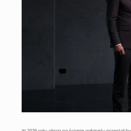
W 2026 roku obraz na ścianie gabinetu przestał by