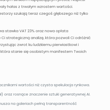
ały hałas z trwałym wzrostem wartości.
westorzy szukają teraz czegoś głębszego niż tylko
owa stawka VAT 23% oraz nowa opłata
i strategiczną analizę, która pozwoli Ci odróżnić
zystując zwrot ku ludzkiemu pierwiastkowi i
i, która stanie się osobistym manifestem Twoich
nacznikami wartości niż czysta spekulacja rynkowa.
l) oraz rosnące znaczenie sztuki generatywnej AI.
musza na galeriach pełną transparentność