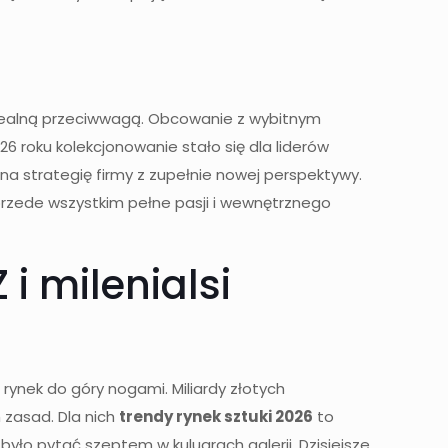
 idealną przeciwwagą. Obcowanie z wybitnym
6 roku kolekcjonowanie stało się dla liderów
na strategię firmy z zupełnie nowej perspektywy.
 przede wszystkim pełne pasji i wewnętrznego
i milenialsi
 rynek do góry nogami. Miliardy złotych
 zasad. Dla nich
trendy rynek sztuki 2026
to
yło pytać szeptem w kuluarach galerii. Dzisiejsze