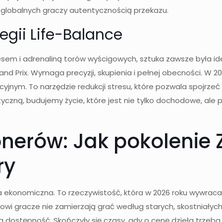
ę globalnych graczy autentycznością przekazu.
egii Life-Balance
znesem i adrenaliną torów wyścigowych, sztuka zawsze była
d Prix. Wymaga precyzji, skupienia i pełnej obecności. W 202
nym. To narzędzie redukcji stresu, które pozwala spojrzeć 
tyczną, budujemy życie, które jest nie tylko dochodowe, ale
nerów: Jak pokolenie Z 
ry
ria ekonomiczna. To rzeczywistość, która w 2026 roku wywraca
nowi gracze nie zamierzają grać według starych, skostniałych
dostępność. Skończyły się czasy, gdy o cenę dzieła trzeba b