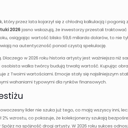
który przez lata kojarzył się z chłodną kalkulacją i pogonią
tuki 2026
jasno wskazują, że inwestorzy przestali traktować 
oku, osiągając wartość blisko 59,6 miliarda dolarów, to nie t
tawiają na autentyczność ponad czystą spekulację.
ng. Dlaczego w 2026 roku historia artysty jest ważniejsza ni
i osobista walka twórcy budują trwałą wartość. Kupując obra
uje z Twoimi wartościami. Emocje stały się najsilniejszym s
nymi wahaniami typowymi dla rynków finansowych.
stiżu
woczesny lider nie szuka już tego, co mają wszyscy inni, le
2% wzrostu, co pokazuje, że kolekcjonerzy szukają bezpośredn
ójrz na spójność drogi artysty. W 2026 roku sukces odnoszą 