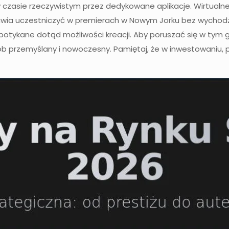
asie rzeczywistym przez dedykowane aplikacje. Wirtualne g
awia uczestniczyć w premierach w Nowym Jorku bez wychod
potykane dotąd możliwości kreacji. Aby poruszać się w tym
 przemyślany i nowoczesny. Pamiętaj, że w inwestowaniu, po