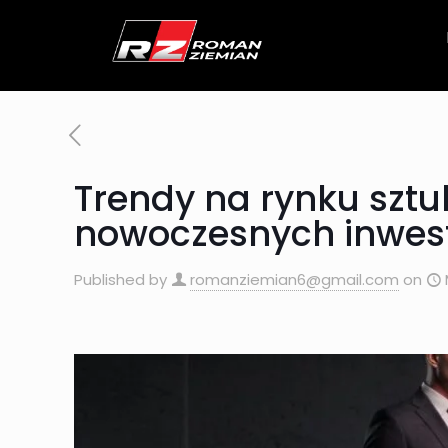
Trendy na rynku sztuk
nowoczesnych inwes
Published by
romanziemian6@gmail.com
on