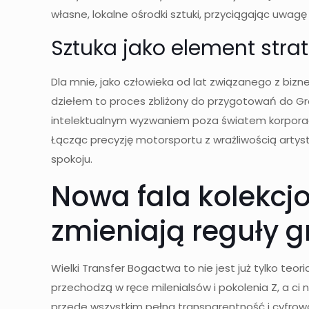
własne, lokalne ośrodki sztuki, przyciągając uwag
Sztuka jako element strat
Dla mnie, jako człowieka od lat związanego z bi
dziełem to proces zbliżony do przygotowań do Gran
intelektualnym wyzwaniem poza światem korporacyj
Łącząc precyzję motorsportu z wrażliwością artys
spokoju.
Nowa fala kolekcjo
zmieniają reguły g
Wielki Transfer Bogactwa to nie jest już tylko teo
przechodzą w ręce milenialsów i pokolenia Z, a ci 
przede wszystkim pełna transparentność i cyfrowa 