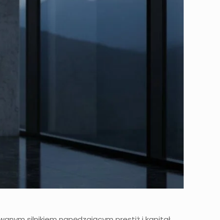
owanym silnikiem napędzającym prestiż i kapitał