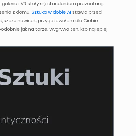
alerie i VR stały się standardem prezentacji,
zenia z domu.
Sztuka w dobie AI
stawia przed
 gąszczu nowinek, przygotowałem dla Ciebie
dobnie jak na torze, wygrywa ten, kto najlepiej