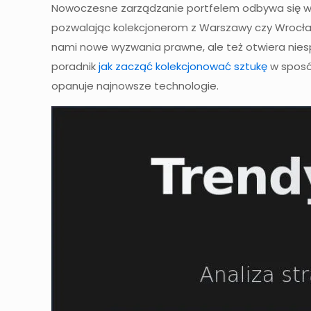
Nowoczesne zarządzanie portfelem odbywa się w cz
pozwalając kolekcjonerom z Warszawy czy Wrocł
nami nowe wyzwania prawne, ale też otwiera nies
poradnik
jak zacząć kolekcjonować sztukę
w sposób
opanuje najnowsze technologie.