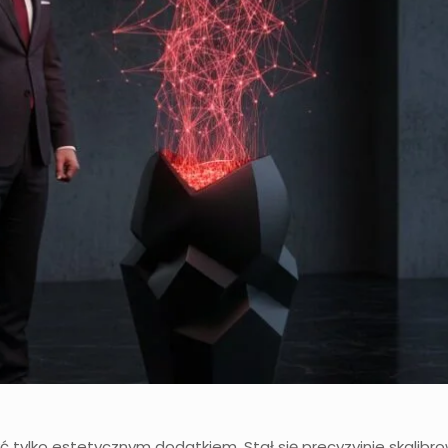
ć tylko estetycznym dodatkiem. Stał się precyzyjnie skalibr