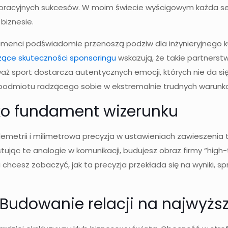
oracyjnych sukcesów. W moim świecie wyścigowym każda sekun
biznesie.
umenci podświadomie przenoszą podziw dla inżynieryjnego ku
zące skuteczności sponsoringu
wskazują, że takie partnerstw
eważ sport dostarcza autentycznych emocji, których nie da 
 podmiotu radzącego sobie w ekstremalnie trudnych warunk
ako fundament wizerunku
lemetrii i milimetrowa precyzja w ustawieniach zawieszenia
stując te analogie w komunikacji, budujesz obraz firmy “high
 chcesz zobaczyć, jak ta precyzja przekłada się na wyniki, s
Budowanie relacji na najwyżs