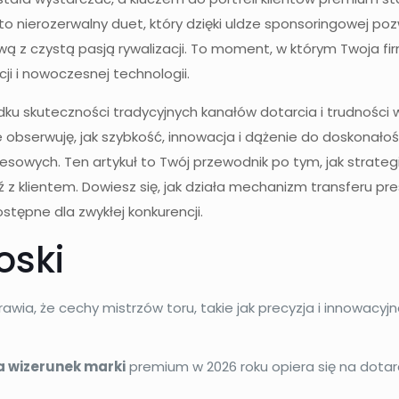
to nierozerwalny duet, który dzięki uldze sponsoringowej po
wą z czystą pasją rywalizacji. To moment, w którym Twoja fi
i i nowoczesnej technologii.
dku skuteczności tradycyjnych kanałów dotarcia i trudnośc
e obserwuję, jak szybkość, innowacja i dążenie do doskona
sowych. Ten artykuł to Twój przewodnik po tym, jak strateg
ęź z klientem. Dowiesz się, jak działa mechanizm transferu pr
stępne dla zwykłej konkurencji.
oski
wia, że cechy mistrzów toru, takie jak precyzja i innowacyj
a wizerunek marki
premium w 2026 roku opiera się na dotarc