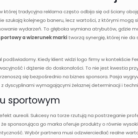
w której tradycyjna reklama często odbija się od ściany oboj
ie szukają kolejnego baneru, lecz wartości, z którymi mogą 
sowanie wydarzeń. To głęboka wymiana atrybutów, gdzie mar
sportowy a wizerunek marki
tworzą synergię, której nie d
podświadomy. Kiedy klient widzi logo firmy w kontekście F
owacyjność i dążenie do doskonałości. To nie jest kwestia prz
 że przenoszą się bezpośrednio na biznes sponsora. Pasja w
 dyscyplinami wymagającymi żelaznej determinacji i technic
ngu sportowym
ekt aureoli. Sukcesy na torze rzutują na postrzeganie profe
, że sponsorująca go marka oferuje produkty o równie wysok
ntyczność. Wybór partnera musi odzwierciedlać realne wartoś