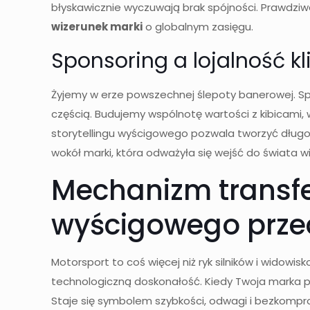
błyskawicznie wyczuwają brak spójności. Prawdzi
wizerunek marki
o globalnym zasięgu.
Sponsoring a lojalność k
Żyjemy w erze powszechnej ślepoty banerowej. Spo
częścią. Budujemy wspólnotę wartości z kibicami, 
storytellingu wyścigowego pozwala tworzyć długof
wokół marki, która odważyła się wejść do świata wi
Mechanizm transfer
wyścigowego prze
Motorsport to coś więcej niż ryk silników i widowis
technologiczną doskonałość. Kiedy Twoja marka poja
Staje się symbolem szybkości, odwagi i bezkompro