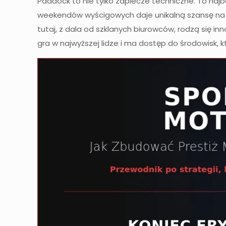
Paddock to nie tylko zaplecze techniczne. To naj
weekendów wyścigowych daje unikalną szansę na z
tutaj, z dala od szklanych biurowców, rodzą się in
gra w najwyższej lidze i ma dostęp do środowisk, k