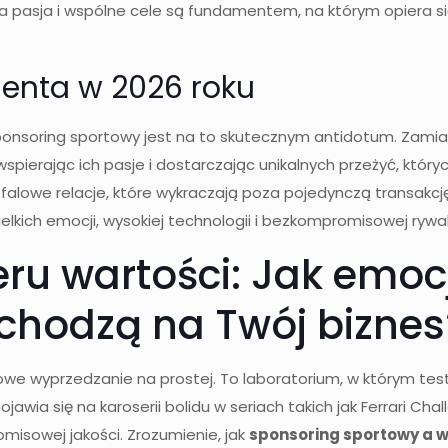
wa pasja i wspólne cele są fundamentem, na którym opiera 
lienta w 2026 roku
nsoring sportowy jest na to skutecznym antidotum. Zamiast 
wspierając ich pasje i dostarczając unikalnych przeżyć, któr
alowe relacje, które wykraczają poza pojedynczą transakcję
elkich emocji, wysokiej technologii i bezkompromisowej rywali
u wartości: Jak emocj
chodzą na Twój biznes
kowe wyprzedzanie na prostej. To laboratorium, w którym testu
wia się na karoserii bolidu w seriach takich jak Ferrari Chal
misowej jakości. Zrozumienie, jak
sponsoring sportowy a w