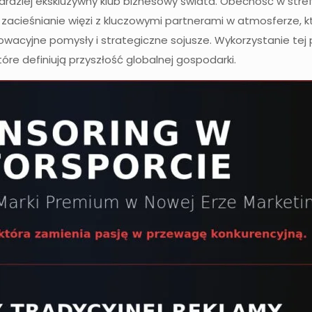
bardziej ekskluzywny klub biznesowy świata. Obecność w stre
acieśnianie więzi z kluczowymi partnerami w atmosferze, kt
nowacyjne pomysły i strategiczne sojusze. Wykorzystanie tej 
tóre definiują przyszłość globalnej gospodarki.