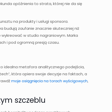
da opóźnienia to strata, której nie da się
nsztu na produkty i usługi sponsora.
a budują zaufanie znacznie skuteczniej niż
się wykreować w studio nagraniowym. Marka
ach i pod ogromną presją czasu.
 to idealna metafora analitycznego podejścia,
-tech”, która opiera swoje decyzje na faktach, a
prawdź
moje osiągnięcia na torach wyścigowych
,
zym szczeblu