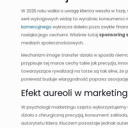
W 2026 roku walka o uwagę klienta weszła w fazę, 
serii wyścigowych widzę to wyraźnie; konsumenci n
komercyjnego
wykracza daleko poza zwykłe finan
nasiąka jego cechami. Właśnie tutaj
sponsoring 
mediach społecznościowych.
Mechanizm image transfer działa w sposób niemal 
przypisuje tej marce cechy takie jak precyzja, inn
towarzyszące rywalizacji na torze są tak silne,
ponieważ buduje wiarygodność poprzez asocjację z
Efekt aureoli w marketi
W psychologii marketingu często wykorzystujemy ef
działa z chirurgiczną precyzją, konsument zakłada
autorytetu lidera. Kluczem pozostaje jednak aute