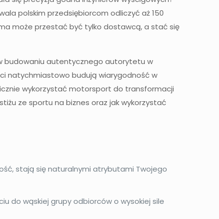
zwala polskim przedsiębiorcom odliczyć aż 150
rma może przestać być tylko dostawcą, a stać się
i w budowaniu autentycznego autorytetu w
łości natychmiastowo budują wiarygodność w
icznie wykorzystać motorsport do transformacji
estiżu ze sportu na biznes oraz jak wykorzystać
ność, stają się naturalnymi atrybutami Twojego
iu do wąskiej grupy odbiorców o wysokiej sile