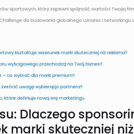
rów sportowych, który zapewni spójność wartości Twojej fir
i Challenge do budowania globalnego uznania i networkingu w
towy kształtuje wizerunek marki skuteczniej niż reklama?
toru wyścigowego przechodzą na Twój biznes?
e – co wybrać dla marki premium?
co zwrócić uwagę wybierając partnera?
o, które definiuje nową erę marketingu
su: Dlaczego sponsor
ek marki skuteczniej ni