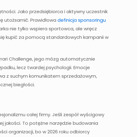
ętności. Jako przedsiębiorca i aktywny uczestnik
się utożsamić. Prawidłowa
definicja sponsoringu
ka nie tylko wspiera sportowca, ale wręcz
a się kupić za pomocą standardowych kampanii w
errari Challenge, jego mózg automatycznie
ypadku, lecz twardej psychologii. Emocje
ygrywa z suchym komunikatem sprzedażowym,
znej biegłości.
sjonalizmu całej firmy. Jeśli zespół wyścigowy
iej jakości. To potężne narzędzie budowania
ci organizacji, bo w 2026 roku odbiorcy