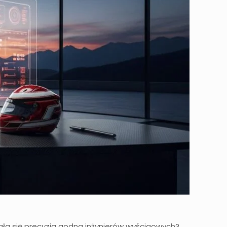
tała się precyzja godna inżynierów wyścigowych?