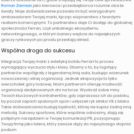
Roman Ziemian
jako kierowca i przedsiębiorca rozumie oba te
światy. Moje doświadczenie pozwala mi być wiarygodnym
ambasadorem Twojej marki, łącząc wizjonerstwo z twardymi
realiami komercyjnymi. To partnerstwo daje Ci dostęp do globalnej
społeczności Ferrari, czyli unikalnego ekosystemu
networkingowego, w którym bariery wejścia do największych
graczy rynkowych po prostu przestają istnieć.
Wspólna droga do sukcesu
Integracja Twojej marki z estetyką bolidu Ferrari to proces
wymagający wyczucia stylu i klasy. Dbamy o to, by logotypy
partnerów współgrały z legendarną linią auta, budując wizerunek
nowoczesnej i silnej organizacji. Jednak ekspozycja to tylko
wierzchołek góry lodowej. Moim partnerom oferuję możliwość
organizacji dedykowanych dni na torze. Wyobraź sobie miny
Twoich kluczowych kontrahentów, gdy zapraszasz ich do padoku,
by poczuli zapach spalonych opon i usłyszeli ryk silnika V8 z bliska.
Takie doświadczenia budują lojalność, której nie kupisz żadną inną
metodą. Sukcesy sportowe, które wspólnie odnosimy, stają się
potężnym narzędziem w Twojej komunikacji PR, pozycjonując
Twoją firmę jako lidera, który zawsze dąży do najwyższego stopnia
podium.