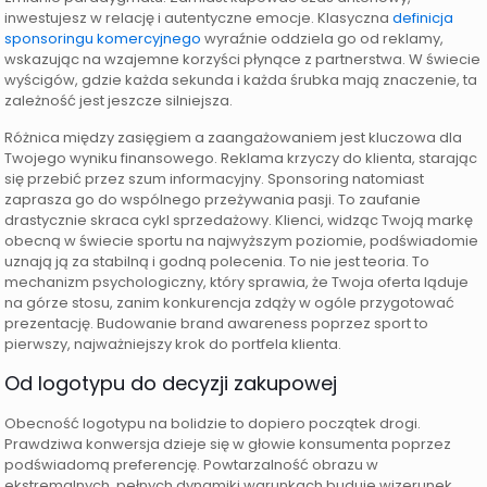
inwestujesz w relację i autentyczne emocje. Klasyczna
definicja
sponsoringu komercyjnego
wyraźnie oddziela go od reklamy,
wskazując na wzajemne korzyści płynące z partnerstwa. W świecie
wyścigów, gdzie każda sekunda i każda śrubka mają znaczenie, ta
zależność jest jeszcze silniejsza.
Różnica między zasięgiem a zaangażowaniem jest kluczowa dla
Twojego wyniku finansowego. Reklama krzyczy do klienta, starając
się przebić przez szum informacyjny. Sponsoring natomiast
zaprasza go do wspólnego przeżywania pasji. To zaufanie
drastycznie skraca cykl sprzedażowy. Klienci, widząc Twoją markę
obecną w świecie sportu na najwyższym poziomie, podświadomie
uznają ją za stabilną i godną polecenia. To nie jest teoria. To
mechanizm psychologiczny, który sprawia, że Twoja oferta ląduje
na górze stosu, zanim konkurencja zdąży w ogóle przygotować
prezentację. Budowanie brand awareness poprzez sport to
pierwszy, najważniejszy krok do portfela klienta.
Od logotypu do decyzji zakupowej
Obecność logotypu na bolidzie to dopiero początek drogi.
Prawdziwa konwersja dzieje się w głowie konsumenta poprzez
podświadomą preferencję. Powtarzalność obrazu w
ekstremalnych, pełnych dynamiki warunkach buduje wizerunek