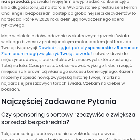
na sprzedaż
, pozwala Twojej firmie wyprzedzić konkurencję o
kilka długości toru już na starcie. Wykorzystanie prestiżu serii Ferrari
Challenge i bezpośredni dostęp do globalnej sieci decydentów to
narzędzia, które w 2026 roku definiują nowoczesnego lidera
rynkowego.
Moje wieloletnie doświadczenie w skutecznym łączeniu świata
wielkiego biznesu z profesjonalnym motorsportem jest teraz do
Twojej dyspozycji.
Dowiedz się, jak pakiety sponsorskie z Romanem
Ziemianem mogą zwiększyć Twoją sprzedaż
i otwórz drzwi do
międzynarodowej sieci kontaktów biznesowych, które zostaną z
Tobą na lata. Czas przestać obserwować wyścig z trybun i zająć
miejsce za kierownicą własnego sukcesu komercyjnego. Razem
możemy napisać nową, zwycięską historię Twojej marki na
najbardziej prestiżowych torach świata. Czekam na Ciebie w
boksach.
Najczęściej Zadawane Pytania
Czy sponsoring sportowy rzeczywiście zwiększa
sprzedaż bezpośrednią?
Tak, sponsoring sportowy realnie przekłada się na wzrost
sprzedaży, co potwierdzają twarde dane rynkowe. Według badań