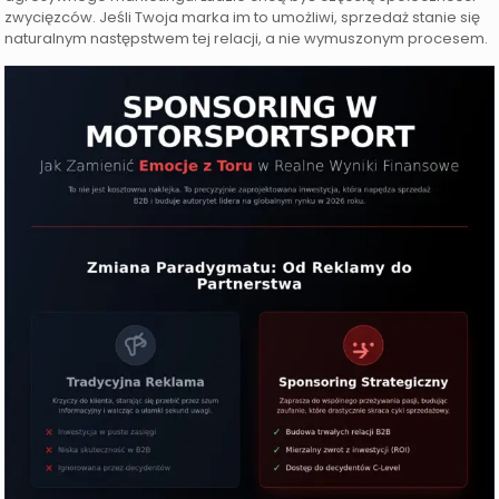
zwycięzców. Jeśli Twoja marka im to umożliwi, sprzedaż stanie się
naturalnym następstwem tej relacji, a nie wymuszonym procesem.