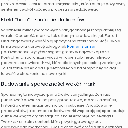
przezroczyste. Jest to forma “miękkiej siły”, która buduje pozytywny
sentyment wokół każdego procesu sprzedażowego.
Efekt “halo” i zaufanie do liderów
W biznesie międzynarodowym wiarygodność jest najważniejszą
walutą. Obecność marki w tak elitarnym środowisku jak Ferrari
Challenge tworzy wokół niej specyficzny efekt “halo”. Jeśli Twoja
firma wspiera kierowcę takiego jak
Roman Ziemian
,
podświadomie wysyłasz sygnał: gramy w najwyższej lidze.
Kontrahenci zagraniczni widzą w Tobie stabilnego, silnego
partnera, co otwiera drzwi, które dla innych pozostają zamknięte.
To zaufanie przekłada się bezpośrednio na tempo negocjacji i
łatwość wchodzenia na nowe rynki.
Budowanie społeczności wokół marki
Sponsoring to niewyczerpane źródło storytellingu. Zamiast
publikować powtarzalne posty produktowe, możesz dzielić się
historią o determinacji, technologii i sukcesie. Angażowanie
pracowników jako ambasadorów marki wspierającej sport buduje
dumę wewnątrz organizacji, co z kolei emanuje na zewnątrz.
Tworzysz unikalny content, który przyciąga uwagę bez
agresywnego marketingu. Ludzie chcą być częścią społeczności