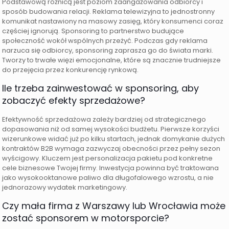
Podstawową różnicą jest poziom zaangażowania odbiorcy i
sposób budowania relacji. Reklama telewizyjna to jednostronny
komunikat nastawiony na masowy zasięg, który konsumenci coraz
częściej ignorują. Sponsoring to partnerstwo budujące
społeczność wokół wspólnych przeżyć. Podczas gdy reklama
narzuca się odbiorcy, sponsoring zaprasza go do świata marki.
Tworzy to trwałe więzi emocjonalne, które są znacznie trudniejsze
do przejęcia przez konkurencję rynkową.
Ile trzeba zainwestować w sponsoring, aby
zobaczyć efekty sprzedażowe?
Efektywność sprzedażowa zależy bardziej od strategicznego
dopasowania niż od samej wysokości budżetu. Pierwsze korzyści
wizerunkowe widać już po kilku startach, jednak domykanie dużych
kontraktów B2B wymaga zazwyczaj obecności przez pełny sezon
wyścigowy. Kluczem jest personalizacja pakietu pod konkretne
cele biznesowe Twojej firmy. Inwestycja powinna być traktowana
jako wysokooktanowe paliwo dla długofalowego wzrostu, a nie
jednorazowy wydatek marketingowy.
Czy mała firma z Warszawy lub Wrocławia może
zostać sponsorem w motorsporcie?