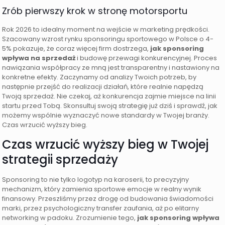
Zrób pierwszy krok w stronę motorsportu
Rok 2026 to idealny moment na wejście w marketing prędkości.
Szacowany wzrost rynku sponsoringu sportowego w Polsce o 4-
5% pokazuje, że coraz więcej firm dostrzega,
jak sponsoring
wpływa na sprzedaż
i budowę przewagi konkurencyjnej. Proces
nawiązania współpracy ze mną jest transparentny i nastawiony na
konkretne efekty. Zaczynamy od analizy Twoich potrzeb, by
następnie przejść do realizacji działań, które realnie napędzą
Twoją sprzedaż. Nie czekaj, aż konkurencja zajmie miejsce na linii
startu przed Tobą. Skonsultuj swoją strategię już dziś i sprawdź, jak
możemy wspólnie wyznaczyć nowe standardy w Twojej branży.
Czas wrzucić wyższy bieg.
Czas wrzucić wyższy bieg w Twojej
strategii sprzedaży
Sponsoring to nie tylko logotyp na karoserii, to precyzyjny
mechanizm, który zamienia sportowe emocje w realny wynik
finansowy. Przeszliśmy przez drogę od budowania świadomości
marki, przez psychologiczny transfer zaufania, aż po elitarny
networking w padoku. Zrozumienie tego,
jak sponsoring wpływa