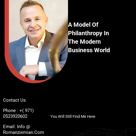
A Model Of
Philanthropy In
The Modern
Business World
Contact Us
Phone : +( 971)
0523920602
You Will Still Find Me Here
Email: Info @
Romanziemian.Com