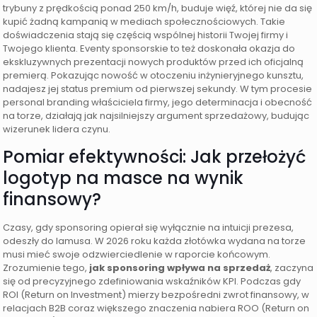
trybuny z prędkością ponad 250 km/h, buduje więź, której nie da się
kupić żadną kampanią w mediach społecznościowych. Takie
doświadczenia stają się częścią wspólnej historii Twojej firmy i
Twojego klienta. Eventy sponsorskie to też doskonała okazja do
ekskluzywnych prezentacji nowych produktów przed ich oficjalną
premierą. Pokazując nowość w otoczeniu inżynieryjnego kunsztu,
nadajesz jej status premium od pierwszej sekundy. W tym procesie
personal branding właściciela firmy, jego determinacja i obecność
na torze, działają jak najsilniejszy argument sprzedażowy, budując
wizerunek lidera czynu.
Pomiar efektywności: Jak przełożyć
logotyp na masce na wynik
finansowy?
Czasy, gdy sponsoring opierał się wyłącznie na intuicji prezesa,
odeszły do lamusa. W 2026 roku każda złotówka wydana na torze
musi mieć swoje odzwierciedlenie w raporcie końcowym.
Zrozumienie tego,
jak sponsoring wpływa na sprzedaż
, zaczyna
się od precyzyjnego zdefiniowania wskaźników KPI. Podczas gdy
ROI (Return on Investment) mierzy bezpośredni zwrot finansowy, w
relacjach B2B coraz większego znaczenia nabiera ROO (Return on