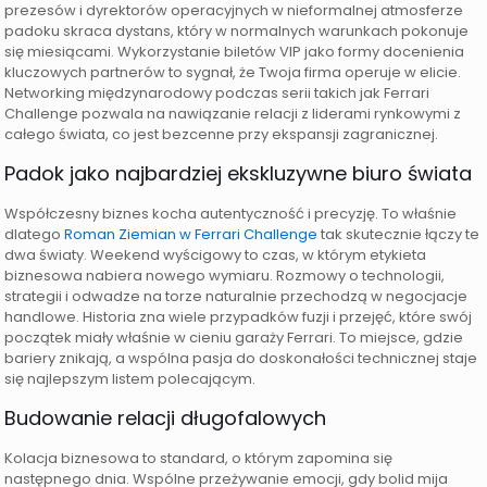
prezesów i dyrektorów operacyjnych w nieformalnej atmosferze
padoku skraca dystans, który w normalnych warunkach pokonuje
się miesiącami. Wykorzystanie biletów VIP jako formy docenienia
kluczowych partnerów to sygnał, że Twoja firma operuje w elicie.
Networking międzynarodowy podczas serii takich jak Ferrari
Challenge pozwala na nawiązanie relacji z liderami rynkowymi z
całego świata, co jest bezcenne przy ekspansji zagranicznej.
Padok jako najbardziej ekskluzywne biuro świata
Współczesny biznes kocha autentyczność i precyzję. To właśnie
dlatego
Roman Ziemian w Ferrari Challenge
tak skutecznie łączy te
dwa światy. Weekend wyścigowy to czas, w którym etykieta
biznesowa nabiera nowego wymiaru. Rozmowy o technologii,
strategii i odwadze na torze naturalnie przechodzą w negocjacje
handlowe. Historia zna wiele przypadków fuzji i przejęć, które swój
początek miały właśnie w cieniu garaży Ferrari. To miejsce, gdzie
bariery znikają, a wspólna pasja do doskonałości technicznej staje
się najlepszym listem polecającym.
Budowanie relacji długofalowych
Kolacja biznesowa to standard, o którym zapomina się
następnego dnia. Wspólne przeżywanie emocji, gdy bolid mija