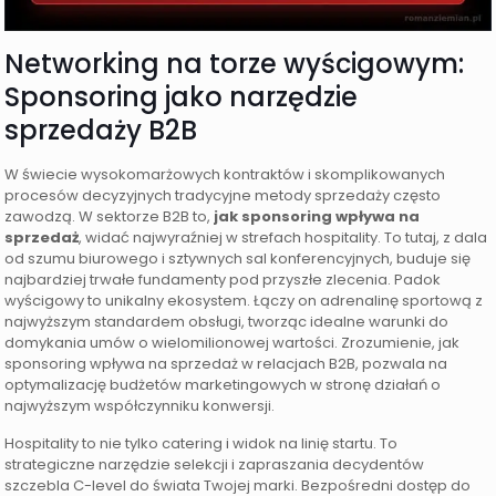
Networking na torze wyścigowym:
Sponsoring jako narzędzie
sprzedaży B2B
W świecie wysokomarżowych kontraktów i skomplikowanych
procesów decyzyjnych tradycyjne metody sprzedaży często
zawodzą. W sektorze B2B to,
jak sponsoring wpływa na
sprzedaż
, widać najwyraźniej w strefach hospitality. To tutaj, z dala
od szumu biurowego i sztywnych sal konferencyjnych, buduje się
najbardziej trwałe fundamenty pod przyszłe zlecenia. Padok
wyścigowy to unikalny ekosystem. Łączy on adrenalinę sportową z
najwyższym standardem obsługi, tworząc idealne warunki do
domykania umów o wielomilionowej wartości. Zrozumienie, jak
sponsoring wpływa na sprzedaż w relacjach B2B, pozwala na
optymalizację budżetów marketingowych w stronę działań o
najwyższym współczynniku konwersji.
Hospitality to nie tylko catering i widok na linię startu. To
strategiczne narzędzie selekcji i zapraszania decydentów
szczebla C-level do świata Twojej marki. Bezpośredni dostęp do