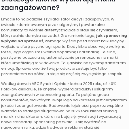
zaangażowane?
Emocje to najpotężniejszy katalizator decyzji zakupowych. W
świecie zdominowanym przez algorytmy i powtarzalne
komunikaty, to właśnie autentyczna pasja staje się czynnikiem,
który realnie domyka sprzedaż. Zrozumienie tego,
jak sponsoring
wpływa na sprzedaż
, wymaga wyjścia poza arkusz kalkulacyjny i
wejścia w sferę psychologii sportu. Kiedy kibic obserwuje walkę na
torze, jego organizm uwalnia dopaminę i adrenalinę. Te silne,
pozytywne odczucia są automatycznie przenoszone na marki,
które umożliwiają to widowisko. To zjawisko nazywamy transferem
emocji. Sprawia ono, że Twój produkt przestaje być tylko
przedmiotem na półce, a staje się częścią zwycięskiego zespołu.
Według danych ARC Rynek i Opinia z końca 2025 roku, aż 40%
Polaków deklaruje, że chętniej wybiera produkty i usługi firm
zaangażowanych w sponsoring sportu. To potężna grupa
konsumentów, dla których Twoje logo na karoserii jest certyfikatem
jakości i zaangażowania. Budowanie lojalności poprzez wspólne
wartości to strategia długofalowa. W 2026 roku klienci szukają
marek z charakterem, które nie boją się rywalizacji i wyznaczają
nowe standardy. Sponsoring pozwala Ci się wyróżnić na
nasyconym rynku, gdzie tradycyjne reklamy stają się