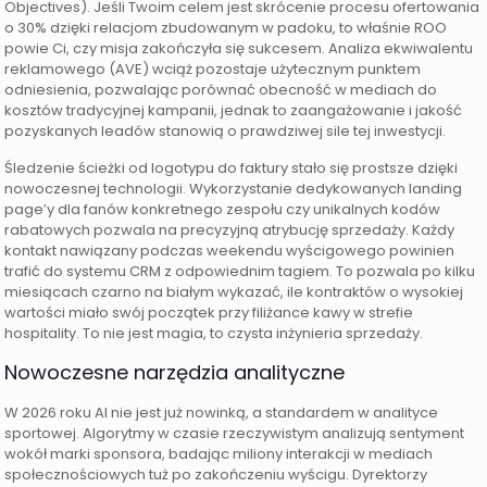
Objectives). Jeśli Twoim celem jest skrócenie procesu ofertowania
o 30% dzięki relacjom zbudowanym w padoku, to właśnie ROO
powie Ci, czy misja zakończyła się sukcesem. Analiza ekwiwalentu
reklamowego (AVE) wciąż pozostaje użytecznym punktem
odniesienia, pozwalając porównać obecność w mediach do
kosztów tradycyjnej kampanii, jednak to zaangażowanie i jakość
pozyskanych leadów stanowią o prawdziwej sile tej inwestycji.
Śledzenie ścieżki od logotypu do faktury stało się prostsze dzięki
nowoczesnej technologii. Wykorzystanie dedykowanych landing
page’y dla fanów konkretnego zespołu czy unikalnych kodów
rabatowych pozwala na precyzyjną atrybucję sprzedaży. Każdy
kontakt nawiązany podczas weekendu wyścigowego powinien
trafić do systemu CRM z odpowiednim tagiem. To pozwala po kilku
miesiącach czarno na białym wykazać, ile kontraktów o wysokiej
wartości miało swój początek przy filiżance kawy w strefie
hospitality. To nie jest magia, to czysta inżynieria sprzedaży.
Nowoczesne narzędzia analityczne
W 2026 roku AI nie jest już nowinką, a standardem w analityce
sportowej. Algorytmy w czasie rzeczywistym analizują sentyment
wokół marki sponsora, badając miliony interakcji w mediach
społecznościowych tuż po zakończeniu wyścigu. Dyrektorzy