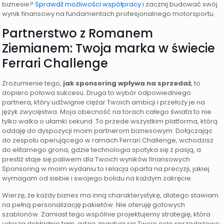
biznesie?
Sprawdź możliwości współpracy
i zacznij budować swój
wynik finansowy na fundamentach profesjonalnego motorsportu.
Partnerstwo z Romanem
Ziemianem: Twoja marka w świecie
Ferrari Challenge
Zrozumienie tego,
jak sponsoring wpływa na sprzedaż
, to
dopiero połowa sukcesu. Druga to wybór odpowiedniego
partnera, który udźwignie ciężar Twoich ambicji i przełoży je na
język zwycięstwa. Moja obecność na torach całego świata to nie
tylko walka o ułamki sekund. To przede wszystkim platforma, którą
oddaję do dyspozycji moim partnerom biznesowym. Dołączając
do zespołu operującego w ramach Ferrari Challenge, wchodzisz
do elitarnego grona, gdzie technologia spotyka się z pasją, a
prestiż staje się paliwem dla Twoich wyników finansowych.
Sponsoring w moim wydaniu to relacja oparta na precyzji, jakiej
wymagam od siebie i swojego bolidu na każdym zakręcie.
Wierzę, że każdy biznes ma inną charakterystykę, dlatego stawiam
na pełną personalizację pakietów. Nie oferuję gotowych
szablonów. Zamiast tego wspólnie projektujemy strategię, która
uderza dokładnie tam, gdzie znajdują się Twoje cele sprzedażowe.