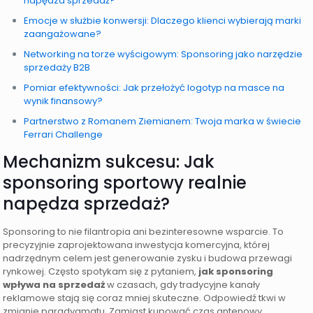
napędza sprzedaż?
Emocje w służbie konwersji: Dlaczego klienci wybierają marki
zaangażowane?
Networking na torze wyścigowym: Sponsoring jako narzędzie
sprzedaży B2B
Pomiar efektywności: Jak przełożyć logotyp na masce na
wynik finansowy?
Partnerstwo z Romanem Ziemianem: Twoja marka w świecie
Ferrari Challenge
Mechanizm sukcesu: Jak
sponsoring sportowy realnie
napędza sprzedaż?
Sponsoring to nie filantropia ani bezinteresowne wsparcie. To
precyzyjnie zaprojektowana inwestycja komercyjna, której
nadrzędnym celem jest generowanie zysku i budowa przewagi
rynkowej. Często spotykam się z pytaniem,
jak sponsoring
wpływa na sprzedaż
w czasach, gdy tradycyjne kanały
reklamowe stają się coraz mniej skuteczne. Odpowiedź tkwi w
zmianie paradygmatu. Zamiast kupować czas antenowy,