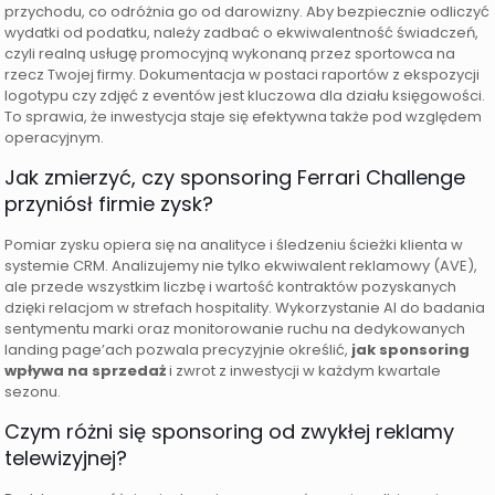
przychodu, co odróżnia go od darowizny. Aby bezpiecznie odliczyć
wydatki od podatku, należy zadbać o ekwiwalentność świadczeń,
czyli realną usługę promocyjną wykonaną przez sportowca na
rzecz Twojej firmy. Dokumentacja w postaci raportów z ekspozycji
logotypu czy zdjęć z eventów jest kluczowa dla działu księgowości.
To sprawia, że inwestycja staje się efektywna także pod względem
operacyjnym.
Jak zmierzyć, czy sponsoring Ferrari Challenge
przyniósł firmie zysk?
Pomiar zysku opiera się na analityce i śledzeniu ścieżki klienta w
systemie CRM. Analizujemy nie tylko ekwiwalent reklamowy (AVE),
ale przede wszystkim liczbę i wartość kontraktów pozyskanych
dzięki relacjom w strefach hospitality. Wykorzystanie AI do badania
sentymentu marki oraz monitorowanie ruchu na dedykowanych
landing page’ach pozwala precyzyjnie określić,
jak sponsoring
wpływa na sprzedaż
i zwrot z inwestycji w każdym kwartale
sezonu.
Czym różni się sponsoring od zwykłej reklamy
telewizyjnej?