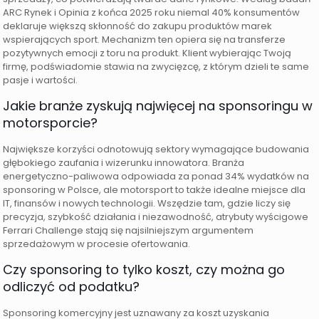
ARC Rynek i Opinia z końca 2025 roku niemal 40% konsumentów
deklaruje większą skłonność do zakupu produktów marek
wspierających sport. Mechanizm ten opiera się na transferze
pozytywnych emocji z toru na produkt. Klient wybierając Twoją
firmę, podświadomie stawia na zwycięzcę, z którym dzieli te same
pasje i wartości.
Jakie branże zyskują najwięcej na sponsoringu w
motorsporcie?
Największe korzyści odnotowują sektory wymagające budowania
głębokiego zaufania i wizerunku innowatora. Branża
energetyczno-paliwowa odpowiada za ponad 34% wydatków na
sponsoring w Polsce, ale motorsport to także idealne miejsce dla
IT, finansów i nowych technologii. Wszędzie tam, gdzie liczy się
precyzja, szybkość działania i niezawodność, atrybuty wyścigowe
Ferrari Challenge stają się najsilniejszym argumentem
sprzedażowym w procesie ofertowania.
Czy sponsoring to tylko koszt, czy można go
odliczyć od podatku?
Sponsoring komercyjny jest uznawany za koszt uzyskania