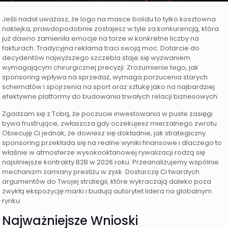
Jeśli nadal uważasz, że logo na masce bolidu to tylko kosztowna
naklejka, prawdopodobnie zostajesz w tyle za konkurencją, która
już dawno zamieniła emocje na torze w konkretne liczby na
fakturach. Tradycyjna reklama traci swoją moc. Dotarcie do
decydentów najwyższego szczebla staje się wyzwaniem
wymagającym chirurgicznej precyzji. Zrozumienie tego, jak
sponsoring wpływa na sprzedaż, wymaga porzucenia starych
schematów i spojrzenia na sport oraz sztukę jako na najbardziej
efektywne platformy do budowania trwałych relacji biznesowych.
Zgadzam się z Tobą, że poczucie inwestowania w puste zasięgi
bywa frustrujące, zwłaszcza gdy oczekujesz mierzalnego zwrotu.
Obiecuję Ci jednak, że dowiesz się dokładnie, jak strategiczny
sponsoring przekłada się na realne wyniki finansowe i dlaczego to
właśnie w atmosferze wysokooktanowej rywalizacji rodzą się
najsilniejsze kontrakty B2B w 2026 roku. Przeanalizujemy wspólnie
mechanizm zamiany prestiżu w zysk. Dostarczę Ci twardych
argumentów do Twojej strategii, które wykraczają daleko poza
zwykłą ekspozycję marki i budują autorytet lidera na globalnym
rynku.
Najważniejsze Wnioski