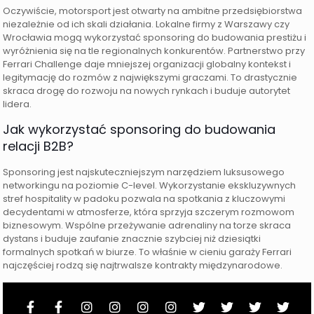
Oczywiście, motorsport jest otwarty na ambitne przedsiębiorstwa
niezależnie od ich skali działania. Lokalne firmy z Warszawy czy
Wrocławia mogą wykorzystać sponsoring do budowania prestiżu i
wyróżnienia się na tle regionalnych konkurentów. Partnerstwo przy
Ferrari Challenge daje mniejszej organizacji globalny kontekst i
legitymację do rozmów z największymi graczami. To drastycznie
skraca drogę do rozwoju na nowych rynkach i buduje autorytet
lidera.
Jak wykorzystać sponsoring do budowania
relacji B2B?
Sponsoring jest najskuteczniejszym narzędziem luksusowego
networkingu na poziomie C-level. Wykorzystanie ekskluzywnych
stref hospitality w padoku pozwala na spotkania z kluczowymi
decydentami w atmosferze, która sprzyja szczerym rozmowom
biznesowym. Wspólne przeżywanie adrenaliny na torze skraca
dystans i buduje zaufanie znacznie szybciej niż dziesiątki
formalnych spotkań w biurze. To właśnie w cieniu garaży Ferrari
najczęściej rodzą się najtrwalsze kontrakty międzynarodowe.