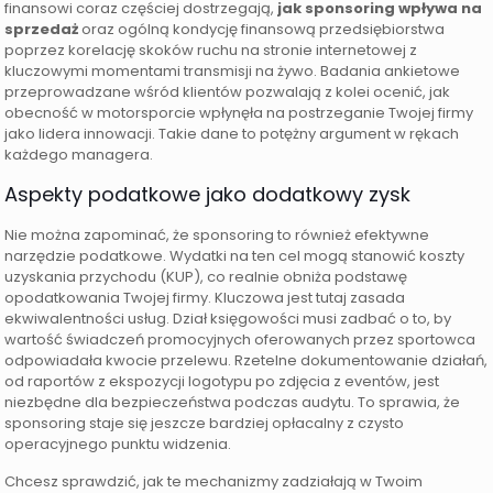
finansowi coraz częściej dostrzegają,
jak sponsoring wpływa na
sprzedaż
oraz ogólną kondycję finansową przedsiębiorstwa
poprzez korelację skoków ruchu na stronie internetowej z
kluczowymi momentami transmisji na żywo. Badania ankietowe
przeprowadzane wśród klientów pozwalają z kolei ocenić, jak
obecność w motorsporcie wpłynęła na postrzeganie Twojej firmy
jako lidera innowacji. Takie dane to potężny argument w rękach
każdego managera.
Aspekty podatkowe jako dodatkowy zysk
Nie można zapominać, że sponsoring to również efektywne
narzędzie podatkowe. Wydatki na ten cel mogą stanowić koszty
uzyskania przychodu (KUP), co realnie obniża podstawę
opodatkowania Twojej firmy. Kluczowa jest tutaj zasada
ekwiwalentności usług. Dział księgowości musi zadbać o to, by
wartość świadczeń promocyjnych oferowanych przez sportowca
odpowiadała kwocie przelewu. Rzetelne dokumentowanie działań,
od raportów z ekspozycji logotypu po zdjęcia z eventów, jest
niezbędne dla bezpieczeństwa podczas audytu. To sprawia, że
sponsoring staje się jeszcze bardziej opłacalny z czysto
operacyjnego punktu widzenia.
Chcesz sprawdzić, jak te mechanizmy zadziałają w Twoim