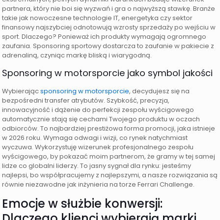
partnera, który nie boi się wyzwań i gra o najwyższą stawkę. Branże
takie jak nowoczesne technologie IT, energetyka czy sektor
finansowy najszybciej odnotowują wzrosty sprzedaży po wejściu w
sport. Dlaczego? Ponieważ ich produkty wymagają ogromnego
zaufania. Sponsoring sportowy dostarcza to zaufanie w pakiecie z
adrenaliną, czyniąc markę bliską i wiarygodną.
Sponsoring w motorsporcie jako symbol jakości
Wybierając
sponsoring w motorsporcie
, decydujesz się na
bezpośredni transfer atrybutów. Szybkość, precyzja,
innowacyjność i dążenie do perfekcji zespołu wyścigowego
automatycznie stają się cechami Twojego produktu w oczach
odbiorców. To najbardziej prestiżowa forma promocji, jaka istnieje
w 2026 roku. Wymaga odwagi i wizji, co rynek natychmiast
wyczuwa. Wykorzystuję wizerunek profesjonalnego zespołu
wyścigowego, by pokazać moim partnerom, że gramy w tej samej
lidze co globalni liderzy. To jasny sygnał dla rynku: jesteśmy
najlepsi, bo współpracujemy z najlepszymi, a nasze rozwiązania są
równie niezawodne jak inżynieria na torze Ferrari Challenge.
Emocje w służbie konwersji:
Dlaczego klienci wybierają marki