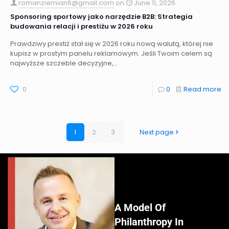
romanziemian6@gmail.com
on
June 11, 2026
Sponsoring sportowy jako narzędzie B2B: Strategia
budowania relacji i prestiżu w 2026 roku
Prawdziwy prestiż stał się w 2026 roku nową walutą, której nie
kupisz w prostym panelu reklamowym. Jeśli Twoim celem są
najwyższe szczeble decyzyjne,...
0
0
Read more
1
2
3
Next page
A Model Of
Philanthropy In