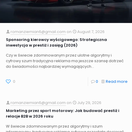
romanziemian6@gmail.com
on
August 7, 2026
Sponsoring kierowcy wyścigowego: Strategiczna
inwestycja w prestiż i zasięg (2026)
Czy w świecie zdominowanym przez ulotne algorytmy i
cyfrowy szum tradycyjna reklama ma jeszcze szansę dotrzeć
do świadomości najbardziej wymagających...
0
0
Read more
romanziemian6@gmail.com
on
July 29, 2026
Marketing przez sport motorowy: Jak budować prestiż i
relacje B2B w 2026 roku
W świecie zdominowanym przez algorytmy i szum
informacyjny, tradycyjna reklama cyfrowa przestała docierać