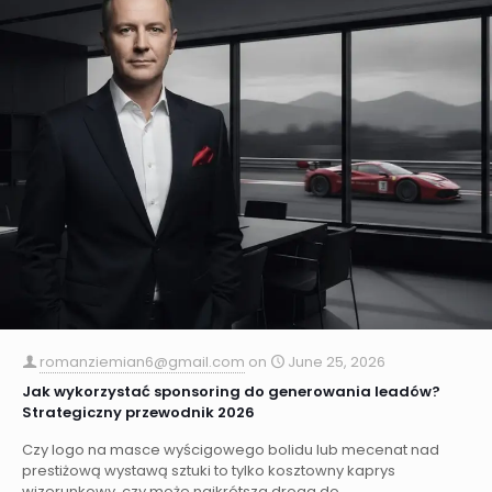
romanziemian6@gmail.com
on
June 25, 2026
Jak wykorzystać sponsoring do generowania leadów?
Strategiczny przewodnik 2026
Czy logo na masce wyścigowego bolidu lub mecenat nad
prestiżową wystawą sztuki to tylko kosztowny kaprys
wizerunkowy, czy może najkrótsza droga do...