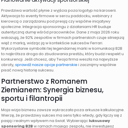
Prawdziwa wartość płynie z wyjścia poza logotyp na karoserii.
Aktywacja to eventy firmowe w sercu paddocku, webinary z
kierowcą o zarządzaniu pod presją czy wspólne inicjatywy
społeczne. Integracja sponsoringu z działaniami HR buduje
autentyczną dumę wśród pracowników. Dane z maja 2026 roku
wskazują, że 92% zespołów w firmach partnerskich czuje silniejszą
więź z marką, widząc ją w kontekście sukcesów Ferrari.
Wykorzystanie symboliki tej legendarnej marki w komunikacji B2B
to najkrótsza droga do zbudowania prestiżu, który budzi respekt u
konkurencji. Jeśli chcesz, aby Twoja firma weszła na najwyższe
obroty,
sprawdź nasze opcje partnerskie
i zacznijmy wspólnie
pisać nową historię sukcesu.
Partnerstwo z Romanem
Ziemianem: Synergia biznesu,
sportu i filantropii
Moja wizja biznesu zawsze wykraczała poza arkusze kalkulacyjne.
Wierzę, że prawdziwy sukces ma sens tylko wtedy, gdy łączy się z
pasją i realnym wpływem na świat. Wybierając
luksusowy
sponsoring B2B
w ramach mojego zespołu, nie inwestujesz