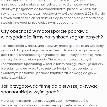
niezawodności w ekstremalnych warunkach, motorsport jest
idealnym poligonem do udowodnienia tej jakości. W 2026 roku
sektor technologiczny zainwestował w wyścigi ponad 2,26 miliarda
złotych, widząc w nich najskuteczniejszy sposób na demonstrację
swoich innowacji przed globalnymi decydentami.
Czy obecność w motorsporcie poprawia
wiarygodność firmy na rynkach zagranicznych?
Tak, obecność w międzynarodowym motorsporcie to uniwersalny
paszport do globalnego biznesu. Ferrari to marka rozpoznawalna
pod każdą szerokością geograficzną, od Europy po Zatokę Perską,
co natychmiast uwiarygadnia Cię w oczach zagranicznych
kontrahentów. Sponsoring w serii o takim zasięgu niweluje bariery
wejścia na nowe rynki. Pokazuje, że Twoja firma operuje na
światowym poziomie i posiada kapitał oraz odwagę do gry w
najwyższej lidze.
Jak przygotować firmę do pierwszej aktywacji
sponsorskiej w wyścigach?
Pierwszym krokiem jest precyzyjne zdefiniowanie celów
biznesowych i wybór odpowiedniego pakietu aktywacji. Musisz