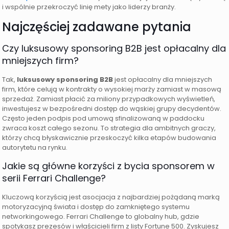
i wspólnie przekroczyć linię mety jako liderzy branży.
Najczęściej zadawane pytania
Czy luksusowy sponsoring B2B jest opłacalny dla
mniejszych firm?
Tak,
luksusowy sponsoring B2B
jest opłacalny dla mniejszych
firm, które celują w kontrakty o wysokiej marży zamiast w masową
sprzedaż. Zamiast płacić za miliony przypadkowych wyświetleń,
inwestujesz w bezpośredni dostęp do wąskiej grupy decydentów.
Często jeden podpis pod umową sfinalizowaną w paddocku
zwraca koszt całego sezonu. To strategia dla ambitnych graczy,
którzy chcą błyskawicznie przeskoczyć kilka etapów budowania
autorytetu na rynku.
Jakie są główne korzyści z bycia sponsorem w
serii Ferrari Challenge?
Kluczową korzyścią jest asocjacja z najbardziej pożądaną marką
motoryzacyjną świata i dostęp do zamkniętego systemu
networkingowego. Ferrari Challenge to globalny hub, gdzie
spotykasz prezesów i właścicieli firm z listy Fortune 500. Zyskujesz