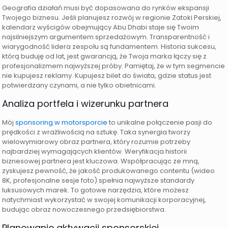
Geografia działań musi być dopasowana do rynków ekspansji
Twojego biznesu. Jeśli planujesz rozwój w regionie Zatoki Perskiej,
kalendarz wyścigów obejmujący Abu Dhabi staje się Twoim
najsilniejszym argumentem sprzedażowym. Transparentność i
wiarygodność lidera zespołu są fundamentem. Historia sukcesu,
którą buduję od lat, jest gwarancją, że Twoja marka łączy się z
profesjonalizmem najwyższej próby. Pamiętaj, że w tym segmencie
nie kupujesz reklamy. Kupujesz bilet do świata, gdzie status jest
potwierdzany czynami, a nie tylko obietnicami.
Analiza portfela i wizerunku partnera
Mój
sponsoring w motorsporcie
to unikalne połączenie pasji do
prędkości z wrażliwością na sztukę. Taka synergia tworzy
wielowymiarowy obraz partnera, który rozumie potrzeby
najbardziej wymagających klientów. Weryfikacja historii
biznesowej partnera jest kluczowa. Współpracując ze mną,
zyskujesz pewność, że jakość produkowanego contentu (wideo
8K, profesjonalne sesje foto) spełnia najwyższe standardy
luksusowych marek. To gotowe narzędzia, które możesz
natychmiast wykorzystać w swojej komunikacji korporacyjnej,
budując obraz nowoczesnego przedsiębiorstwa.
Planowanie aktywacji sponsorskiej