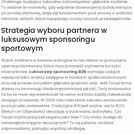
Challenge, budujesz naturalne zobowiązanie i głębokie zaufanie.
To właśnie te momenty, gdy wspólnie obserwujemy bolidy mknące
po prostej startowej, stają się fundamentem pod umowy o wartości
milionów złotych, które napędzają rozwój naszych przedsiębiorstw.
Strategia wyboru partnera w
luksusowym sponsoringu
sportowym
Wybór partnera w świecie wyścigów to nie loteria; to precyzyjna
operacja biznesowa, która musi przynieść wymierne korzyści
wizerunkowe.
Luksusowy sponsoring B2B
wymaga czegoś
więcej niż tylko analizy zasięgów w mediach społecznościowych.
Liczy się przede wszystkim głęboka spójność wizji. Jeśli Twoja firma
stawia na innowację i bezkompromisową jakość, Twój ambasador
na torze musi reprezentować te same wartości każdą milisekundą
swojego przejazdu. W 2026 roku mierzenie sukcesu ewoluowało
poza proste zestawienia. Tradycyjne ROI jest ważne, ale to ROO
(Return on Objectives) decyduje o budowaniu autorytetu. Czy
Twoja marka jest postrzegana jako lider? Czy masz dostęp do
zamkniętych kręgów decyzyjnych? To są pytania, na które
odpowiadamy, planując wspólną strategię.