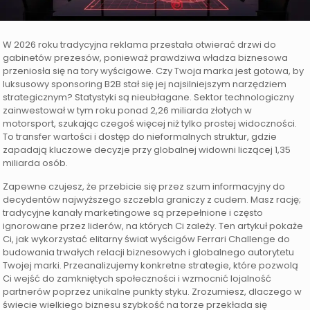
W 2026 roku tradycyjna reklama przestała otwierać drzwi do
gabinetów prezesów, ponieważ prawdziwa władza biznesowa
przeniosła się na tory wyścigowe. Czy Twoja marka jest gotowa, by
luksusowy sponsoring B2B stał się jej najsilniejszym narzędziem
strategicznym? Statystyki są nieubłagane. Sektor technologiczny
zainwestował w tym roku ponad 2,26 miliarda złotych w
motorsport, szukając czegoś więcej niż tylko prostej widoczności.
To transfer wartości i dostęp do nieformalnych struktur, gdzie
zapadają kluczowe decyzje przy globalnej widowni liczącej 1,35
miliarda osób.
Zapewne czujesz, że przebicie się przez szum informacyjny do
decydentów najwyższego szczebla graniczy z cudem. Masz rację;
tradycyjne kanały marketingowe są przepełnione i często
ignorowane przez liderów, na których Ci zależy. Ten artykuł pokaże
Ci, jak wykorzystać elitarny świat wyścigów Ferrari Challenge do
budowania trwałych relacji biznesowych i globalnego autorytetu
Twojej marki. Przeanalizujemy konkretne strategie, które pozwolą
Ci wejść do zamkniętych społeczności i wzmocnić lojalność
partnerów poprzez unikalne punkty styku. Zrozumiesz, dlaczego w
świecie wielkiego biznesu szybkość na torze przekłada się