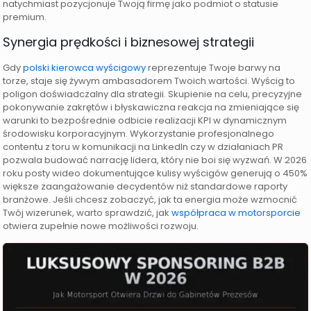
natychmiast pozycjonuje Twoją firmę jako podmiot o statusie
premium.
Synergia prędkości i biznesowej strategii
Gdy
polski kierowca wyścigowy
reprezentuje Twoje barwy na
torze, staje się żywym ambasadorem Twoich wartości. Wyścig to
poligon doświadczalny dla strategii. Skupienie na celu, precyzyjne
pokonywanie zakrętów i błyskawiczna reakcja na zmieniające się
warunki to bezpośrednie odbicie realizacji KPI w dynamicznym
środowisku korporacyjnym. Wykorzystanie profesjonalnego
contentu z toru w komunikacji na LinkedIn czy w działaniach PR
pozwala budować narrację lidera, który nie boi się wyzwań. W 2026
roku posty wideo dokumentujące kulisy wyścigów generują o 450%
większe zaangażowanie decydentów niż standardowe raporty
branżowe. Jeśli chcesz zobaczyć, jak ta energia może wzmocnić
Twój wizerunek, warto sprawdzić, jak
współpraca w motorsporcie
otwiera zupełnie nowe możliwości rozwoju.