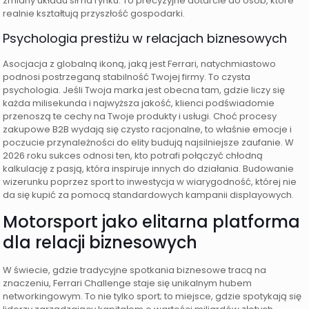
zmiany układu sił na rynku. To precyzyjne dotarcie do osób, które
realnie kształtują przyszłość gospodarki.
Psychologia prestiżu w relacjach biznesowych
Asocjacja z globalną ikoną, jaką jest Ferrari, natychmiastowo
podnosi postrzeganą stabilność Twojej firmy. To czysta
psychologia. Jeśli Twoja marka jest obecna tam, gdzie liczy się
każda milisekunda i najwyższa jakość, klienci podświadomie
przenoszą te cechy na Twoje produkty i usługi. Choć procesy
zakupowe B2B wydają się czysto racjonalne, to właśnie emocje i
poczucie przynależności do elity budują najsilniejsze zaufanie. W
2026 roku sukces odnosi ten, kto potrafi połączyć chłodną
kalkulację z pasją, która inspiruje innych do działania. Budowanie
wizerunku poprzez sport to inwestycja w wiarygodność, której nie
da się kupić za pomocą standardowych kampanii displayowych.
Motorsport jako elitarna platforma
dla relacji biznesowych
W świecie, gdzie tradycyjne spotkania biznesowe tracą na
znaczeniu, Ferrari Challenge staje się unikalnym hubem
networkingowym. To nie tylko sport; to miejsce, gdzie spotykają się