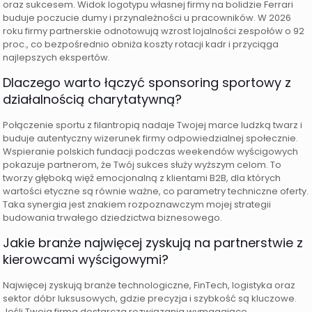
oraz sukcesem. Widok logotypu własnej firmy na bolidzie Ferrari
buduje poczucie dumy i przynależności u pracowników. W 2026
roku firmy partnerskie odnotowują wzrost lojalności zespołów o 92
proc., co bezpośrednio obniża koszty rotacji kadr i przyciąga
najlepszych ekspertów.
Dlaczego warto łączyć sponsoring sportowy z
działalnością charytatywną?
Połączenie sportu z filantropią nadaje Twojej marce ludzką twarz i
buduje autentyczny wizerunek firmy odpowiedzialnej społecznie.
Wspieranie polskich fundacji podczas weekendów wyścigowych
pokazuje partnerom, że Twój sukces służy wyższym celom. To
tworzy głęboką więź emocjonalną z klientami B2B, dla których
wartości etyczne są równie ważne, co parametry techniczne oferty.
Taka synergia jest znakiem rozpoznawczym mojej strategii
budowania trwałego dziedzictwa biznesowego.
Jakie branże najwięcej zyskują na partnerstwie z
kierowcami wyścigowymi?
Najwięcej zyskują branże technologiczne, FinTech, logistyka oraz
sektor dóbr luksusowych, gdzie precyzja i szybkość są kluczowe.
Jeśli Twoja firma dostarcza rozwiązania wymagające