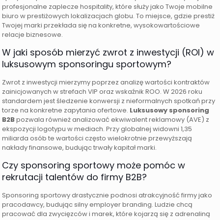
profesjonalne zaplecze hospitality, które służy jako Twoje mobilne
biuro w prestiżowych lokalizacjach globu. To miejsce, gdzie prestiż
Twojej marki przekłada się na konkretne, wysokowartościowe
relacje biznesowe.
W jaki sposób mierzyć zwrot z inwestycji (ROI) w
luksusowym sponsoringu sportowym?
Zwrot z inwestycji mierzymy poprzez analizę wartości kontraktów
zainicjowanych w strefach VIP oraz wskaźnik ROO. W 2026 roku
standardem jest śledzenie konwersji z nieformalnych spotkań przy
torze na konkretne zapytania ofertowe.
Luksusowy sponsoring
B2B
pozwala również analizować ekwiwalent reklamowy (AVE) z
ekspozycji logotypu w mediach. Przy globalnej widowni 1,35
miliarda osób te wartości często wielokrotnie przewyższają
nakłady finansowe, budując trwały kapitał marki.
Czy sponsoring sportowy może pomóc w
rekrutacji talentów do firmy B2B?
Sponsoring sportowy drastycznie podnosi atrakcyjność firmy jako
pracodawcy, budując silny employer branding. Ludzie chcą
pracować dla zwycięzców i marek, które kojarzą się z adrenaliną