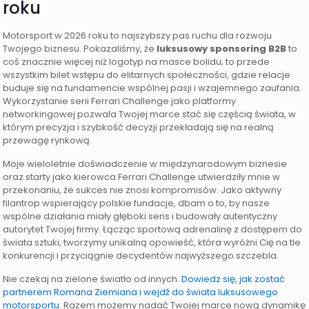
roku
Motorsport w 2026 roku to najszybszy pas ruchu dla rozwoju
Twojego biznesu. Pokazaliśmy, że
luksusowy sponsoring B2B
to
coś znacznie więcej niż logotyp na masce bolidu; to przede
wszystkim bilet wstępu do elitarnych społeczności, gdzie relacje
buduje się na fundamencie wspólnej pasji i wzajemnego zaufania.
Wykorzystanie serii Ferrari Challenge jako platformy
networkingowej pozwala Twojej marce stać się częścią świata, w
którym precyzja i szybkość decyzji przekładają się na realną
przewagę rynkową.
Moje wieloletnie doświadczenie w międzynarodowym biznesie
oraz starty jako kierowca Ferrari Challenge utwierdziły mnie w
przekonaniu, że sukces nie znosi kompromisów. Jako aktywny
filantrop wspierający polskie fundacje, dbam o to, by nasze
wspólne działania miały głęboki sens i budowały autentyczny
autorytet Twojej firmy. Łącząc sportową adrenalinę z dostępem do
świata sztuki, tworzymy unikalną opowieść, która wyróżni Cię na tle
konkurencji i przyciągnie decydentów najwyższego szczebla.
Nie czekaj na zielone światło od innych.
Dowiedz się, jak zostać
partnerem Romana Ziemiana i wejdź do świata luksusowego
motorsportu
. Razem możemy nadać Twojej marce nową dynamikę