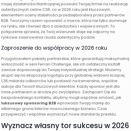
mojej działalności filantropijnej pozwala Twojej firmie na realizację
autentycznych celów CSR, co w 2026 roku jest kluczowym
elementem oceny stabilności przedsiębiorstwa przez partnerów
B2B. Tworzymy razem opowieść o marce, która nie tylko dominuje
na rynku, ale również dba o dziedzictwo i wspiera innych. To
połączenie sprawia, że Twój wizerunek staje się odporny na
rynkowe zawirowania i budzi autentyczny podziw.
Zaproszenie do współpracy w 2026 roku
Przygotowałem pakiety partnerskie, które gwarantują maksymalną
widoczność w serii Ferrari Challenge, ale ich ostateczny kształt
zawsze dopasowuję do Twojej indywidualnej strategii. Możemy
skupić się na ekspozycji logotypu przy globalnej widowni liczącej
1,35 miliarda odbiorców lub postawić na kameralne, wspólne
aukcje dla Twoich kluczowych klientów. Każdy sponsor jest dla
mnie partnerem w drodze po zwycięstwo. Zachęcam Cię do
bezpośredniego kontaktu, abyśmy mogli wspólnie omówić, jak
luksusowy sponsoring B2B
wprowadzi Twoją markę do
elitarnego grona liderów nowoczesnego biznesu. Czas
przyspieszyć i wspólnie wyznaczyć nowe standardy prestiżu.
Wyznacz własny tor sukcesu w 2026