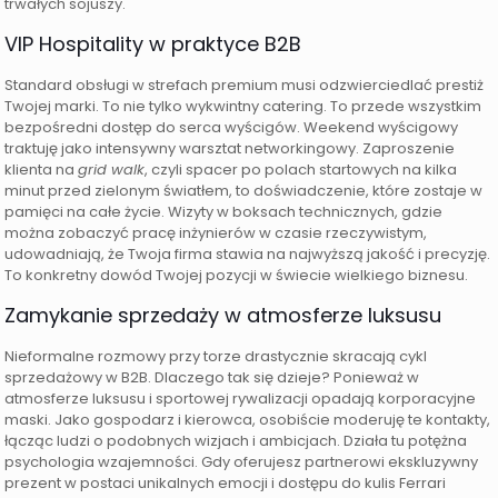
trwałych sojuszy.
VIP Hospitality w praktyce B2B
Standard obsługi w strefach premium musi odzwierciedlać prestiż
Twojej marki. To nie tylko wykwintny catering. To przede wszystkim
bezpośredni dostęp do serca wyścigów. Weekend wyścigowy
traktuję jako intensywny warsztat networkingowy. Zaproszenie
klienta na
grid walk
, czyli spacer po polach startowych na kilka
minut przed zielonym światłem, to doświadczenie, które zostaje w
pamięci na całe życie. Wizyty w boksach technicznych, gdzie
można zobaczyć pracę inżynierów w czasie rzeczywistym,
udowadniają, że Twoja firma stawia na najwyższą jakość i precyzję.
To konkretny dowód Twojej pozycji w świecie wielkiego biznesu.
Zamykanie sprzedaży w atmosferze luksusu
Nieformalne rozmowy przy torze drastycznie skracają cykl
sprzedażowy w B2B. Dlaczego tak się dzieje? Ponieważ w
atmosferze luksusu i sportowej rywalizacji opadają korporacyjne
maski. Jako gospodarz i kierowca, osobiście moderuję te kontakty,
łącząc ludzi o podobnych wizjach i ambicjach. Działa tu potężna
psychologia wzajemności. Gdy oferujesz partnerowi ekskluzywny
prezent w postaci unikalnych emocji i dostępu do kulis Ferrari