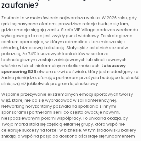
zaufanie?
Zaufanie to w moim świecie najtwardsza waluta. W 2026 roku, gdy
rynki są nasycone ofertami, prawdziwe relacje buduje się tam,
gdzie emocje sięgają zenitu. Strefa VIP Village podczas weekendu
wyścigowego to nie jest zwykły punkt widokowy. To strategiczne
centrum operacyjne, w którym adrenalina z toru miesza się z
chłodną, biznesową kalkulacją. Statystyki z ostatnich sezonów
pokazują, że 74% kluczowych kontraktów w sektorze
technologicznym zostaje zainicjowanych lub sfinalizowanych
właśnie w takich nieformalnych okolicznościach.
Luksusowy
sponsoring B2B
otwiera drzwi do świata, który jest niedostępny za
żadne pieniądze, oferując partnerom przeżycia budujące lojalność
silniejszą niż jakikolwiek program lojalnościowy.
Wspólne przeżywanie ekstremalnych emocji sportowych tworzy
więź, której nie da się wypracować w sali konferencyjnej.
Networking horyzontalny pozwala na spotkania z innymi
sponsorami i partnerami serii, co często owocuje nowymi,
niespodziewanymi polami współpracy. To unikalna okazja, by
Twoja marka stała się częścią elitarnej grupy, która wspólnie
celebruje sukcesy na torze i w biznesie. W tym środowisku bariery
znikają, a wspólna pasja do doskonałości staje się fundamentem