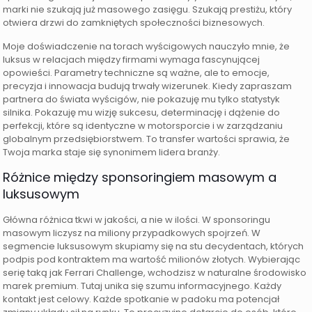
marki nie szukają już masowego zasięgu. Szukają prestiżu, który
otwiera drzwi do zamkniętych społeczności biznesowych.
Moje doświadczenie na torach wyścigowych nauczyło mnie, że
luksus w relacjach między firmami wymaga fascynującej
opowieści. Parametry techniczne są ważne, ale to emocje,
precyzja i innowacja budują trwały wizerunek. Kiedy zapraszam
partnera do świata wyścigów, nie pokazuję mu tylko statystyk
silnika. Pokazuję mu wizję sukcesu, determinację i dążenie do
perfekcji, które są identyczne w motorsporcie i w zarządzaniu
globalnym przedsiębiorstwem. To transfer wartości sprawia, że
Twoja marka staje się synonimem lidera branży.
Różnice między sponsoringiem masowym a
luksusowym
Główna różnica tkwi w jakości, a nie w ilości. W sponsoringu
masowym liczysz na miliony przypadkowych spojrzeń. W
segmencie luksusowym skupiamy się na stu decydentach, których
podpis pod kontraktem ma wartość milionów złotych. Wybierając
serię taką jak Ferrari Challenge, wchodzisz w naturalne środowisko
marek premium. Tutaj unika się szumu informacyjnego. Każdy
kontakt jest celowy. Każde spotkanie w padoku ma potencjał