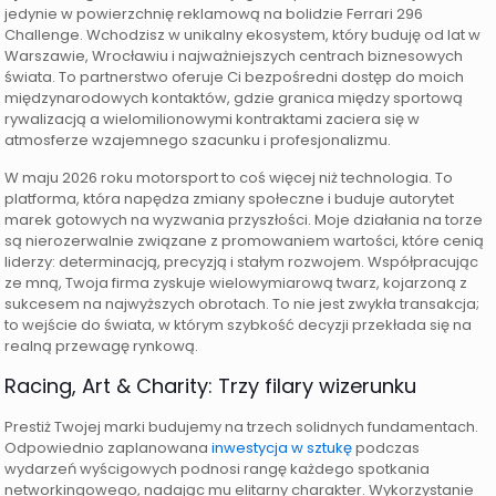
jedynie w powierzchnię reklamową na bolidzie Ferrari 296
Challenge. Wchodzisz w unikalny ekosystem, który buduję od lat w
Warszawie, Wrocławiu i najważniejszych centrach biznesowych
świata. To partnerstwo oferuje Ci bezpośredni dostęp do moich
międzynarodowych kontaktów, gdzie granica między sportową
rywalizacją a wielomilionowymi kontraktami zaciera się w
atmosferze wzajemnego szacunku i profesjonalizmu.
W maju 2026 roku motorsport to coś więcej niż technologia. To
platforma, która napędza zmiany społeczne i buduje autorytet
marek gotowych na wyzwania przyszłości. Moje działania na torze
są nierozerwalnie związane z promowaniem wartości, które cenią
liderzy: determinacją, precyzją i stałym rozwojem. Współpracując
ze mną, Twoja firma zyskuje wielowymiarową twarz, kojarzoną z
sukcesem na najwyższych obrotach. To nie jest zwykła transakcja;
to wejście do świata, w którym szybkość decyzji przekłada się na
realną przewagę rynkową.
Racing, Art & Charity: Trzy filary wizerunku
Prestiż Twojej marki budujemy na trzech solidnych fundamentach.
Odpowiednio zaplanowana
inwestycja w sztukę
podczas
wydarzeń wyścigowych podnosi rangę każdego spotkania
networkingowego, nadając mu elitarny charakter. Wykorzystanie