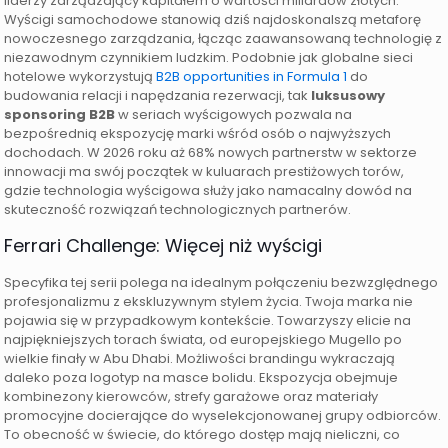
liderzy zarządzający kapitałem o wartości miliardów złotych.
Wyścigi samochodowe stanowią dziś najdoskonalszą metaforę
nowoczesnego zarządzania, łącząc zaawansowaną technologię z
niezawodnym czynnikiem ludzkim. Podobnie jak globalne sieci
hotelowe wykorzystują
B2B opportunities in Formula 1
do
budowania relacji i napędzania rezerwacji, tak
luksusowy
sponsoring B2B
w seriach wyścigowych pozwala na
bezpośrednią ekspozycję marki wśród osób o najwyższych
dochodach. W 2026 roku aż 68% nowych partnerstw w sektorze
innowacji ma swój początek w kuluarach prestiżowych torów,
gdzie technologia wyścigowa służy jako namacalny dowód na
skuteczność rozwiązań technologicznych partnerów.
Ferrari Challenge: Więcej niż wyścigi
Specyfika tej serii polega na idealnym połączeniu bezwzględnego
profesjonalizmu z ekskluzywnym stylem życia. Twoja marka nie
pojawia się w przypadkowym kontekście. Towarzyszy elicie na
najpiękniejszych torach świata, od europejskiego Mugello po
wielkie finały w Abu Dhabi. Możliwości brandingu wykraczają
daleko poza logotyp na masce bolidu. Ekspozycja obejmuje
kombinezony kierowców, strefy garażowe oraz materiały
promocyjne docierające do wyselekcjonowanej grupy odbiorców.
To obecność w świecie, do którego dostęp mają nieliczni, co