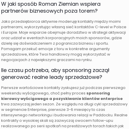
W jaki sposób Roman Ziemian wspiera
partnerów biznesowych poza torem?
Jako przedsiębiorca aktywnie moderuję kontakty między moimi
partnerami, wykorzystując własną sieć kontaktów C-level w Polsce
i Europie. Moje wsparcie obejmuje doradztwo w strategii aktywacji
oraz udział w eventach korporacyjnych moich sponsorów, gdzie
dzielę się doświadczeniem z pogranicza biznesu i sportu.
Pomagam przekuć emocje z toru w konkretne argumenty
sprzedażowe, które Twoi handlowcy mogą wykorzystać w
negocjacjach z największymi graczami na rynku.
Ile czasu potrzeba, aby sponsoring zaczął
generować realne leady sprzedażowe?
Pierwsze wartościowe kontakty zyskujesz już podczas pierwszego
weekendu wyścigowego, choć pełny proces
sponsoring
kierowcy wyścigowego a pozyskiwanie klientów enterprise
trwa zazwyczaj jeden sezon. Ze względu na długi cykl sprzedażowy
w segmencie Enterprise, pierwsze 3-6 miesięcy to czas
intensywnego networkingu i budowania relacji w Paddocku. Realne
kontrakty o wysokiej skali są zazwyczaj owocem follow-upu
realizowanego po serii spotkań na prestiżowych torach takich jak