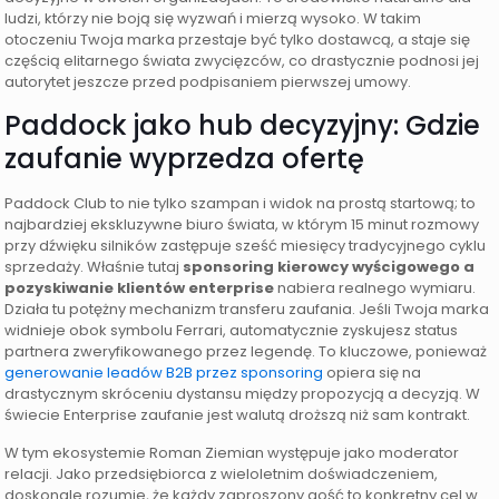
ludzi, którzy nie boją się wyzwań i mierzą wysoko. W takim
otoczeniu Twoja marka przestaje być tylko dostawcą, a staje się
częścią elitarnego świata zwycięzców, co drastycznie podnosi jej
autorytet jeszcze przed podpisaniem pierwszej umowy.
Paddock jako hub decyzyjny: Gdzie
zaufanie wyprzedza ofertę
Paddock Club to nie tylko szampan i widok na prostą startową; to
najbardziej ekskluzywne biuro świata, w którym 15 minut rozmowy
przy dźwięku silników zastępuje sześć miesięcy tradycyjnego cyklu
sprzedaży. Właśnie tutaj
sponsoring kierowcy wyścigowego a
pozyskiwanie klientów enterprise
nabiera realnego wymiaru.
Działa tu potężny mechanizm transferu zaufania. Jeśli Twoja marka
widnieje obok symbolu Ferrari, automatycznie zyskujesz status
partnera zweryfikowanego przez legendę. To kluczowe, ponieważ
generowanie leadów B2B przez sponsoring
opiera się na
drastycznym skróceniu dystansu między propozycją a decyzją. W
świecie Enterprise zaufanie jest walutą droższą niż sam kontrakt.
W tym ekosystemie Roman Ziemian występuje jako moderator
relacji. Jako przedsiębiorca z wieloletnim doświadczeniem,
doskonale rozumie, że każdy zaproszony gość to konkretny cel w