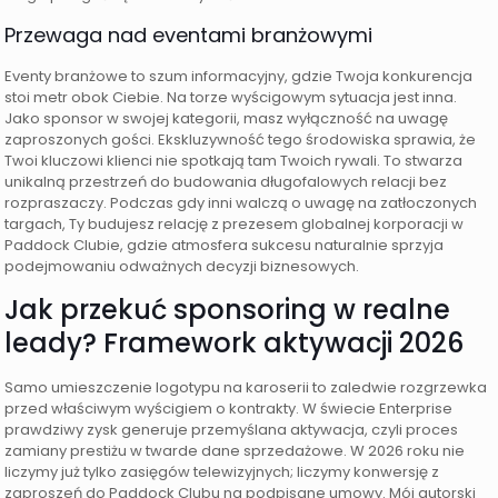
Przewaga nad eventami branżowymi
Eventy branżowe to szum informacyjny, gdzie Twoja konkurencja
stoi metr obok Ciebie. Na torze wyścigowym sytuacja jest inna.
Jako sponsor w swojej kategorii, masz wyłączność na uwagę
zaproszonych gości. Ekskluzywność tego środowiska sprawia, że
Twoi kluczowi klienci nie spotkają tam Twoich rywali. To stwarza
unikalną przestrzeń do budowania długofalowych relacji bez
rozpraszaczy. Podczas gdy inni walczą o uwagę na zatłoczonych
targach, Ty budujesz relację z prezesem globalnej korporacji w
Paddock Clubie, gdzie atmosfera sukcesu naturalnie sprzyja
podejmowaniu odważnych decyzji biznesowych.
Jak przekuć sponsoring w realne
leady? Framework aktywacji 2026
Samo umieszczenie logotypu na karoserii to zaledwie rozgrzewka
przed właściwym wyścigiem o kontrakty. W świecie Enterprise
prawdziwy zysk generuje przemyślana aktywacja, czyli proces
zamiany prestiżu w twarde dane sprzedażowe. W 2026 roku nie
liczymy już tylko zasięgów telewizyjnych; liczymy konwersję z
zaproszeń do Paddock Clubu na podpisane umowy. Mój autorski