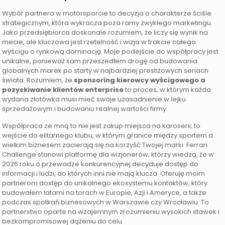
Wybór partnera w motorsporcie to decyzja o charakterze ściśle
strategicznym, która wykracza poza ramy zwykłego marketingu.
Jako przedsiębiorca doskonale rozumiem, że liczy się wynik na
mecie, ale kluczowa jest rzetelność i wizja w trakcie całego
wyścigu o rynkową dominację. Moje podejście do współpracy jest
unikalne, ponieważ sam przeszedłem drogę od budowania
globalnych marek po starty w najbardziej prestiżowych seriach
świata. Rozumiem, że
sponsoring kierowcy wyścigowego a
pozyskiwanie klientów enterprise
to proces, w którym każda
wydana złotówka musi mieć swoje uzasadnienie w lejku
sprzedażowym i budowaniu realnej wartości firmy.
Współpraca ze mną to nie jest zakup miejsca na karoserii; to
wejście do elitarnego klubu, w którym granice między sportem a
wielkim biznesem zacierają się na korzyść Twojej marki. Ferrari
Challenge stanowi platformę dla wizjonerów, którzy wiedzą, że w
2026 roku o przewadze konkurencyjnej decyduje dostęp do
informacji i ludzi, do których inni nie mają klucza. Oferuję moim
partnerom dostęp do unikalnego ekosystemu kontaktów, który
budowałem latami na torach w Europie, Azji i Ameryce, a także
podczas spotkań biznesowych w Warszawie czy Wrocławiu. To
partnerstwo oparte na wzajemnym zrozumieniu wysokich stawek i
bezkompromisowej dążeniu do celu.