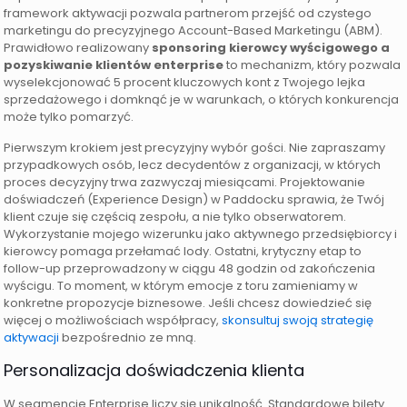
framework aktywacji pozwala partnerom przejść od czystego
marketingu do precyzyjnego Account-Based Marketingu (ABM).
Prawidłowo realizowany
sponsoring kierowcy wyścigowego a
pozyskiwanie klientów enterprise
to mechanizm, który pozwala
wyselekcjonować 5 procent kluczowych kont z Twojego lejka
sprzedażowego i domknąć je w warunkach, o których konkurencja
może tylko pomarzyć.
Pierwszym krokiem jest precyzyjny wybór gości. Nie zapraszamy
przypadkowych osób, lecz decydentów z organizacji, w których
proces decyzyjny trwa zazwyczaj miesiącami. Projektowanie
doświadczeń (Experience Design) w Paddocku sprawia, że Twój
klient czuje się częścią zespołu, a nie tylko obserwatorem.
Wykorzystanie mojego wizerunku jako aktywnego przedsiębiorcy i
kierowcy pomaga przełamać lody. Ostatni, krytyczny etap to
follow-up przeprowadzony w ciągu 48 godzin od zakończenia
wyścigu. To moment, w którym emocje z toru zamieniamy w
konkretne propozycje biznesowe. Jeśli chcesz dowiedzieć się
więcej o możliwościach współpracy,
skonsultuj swoją strategię
aktywacji
bezpośrednio ze mną.
Personalizacja doświadczenia klienta
W segmencie Enterprise liczy się unikalność. Standardowe bilety