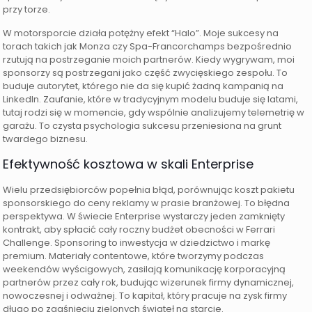
przy torze.
W motorsporcie działa potężny efekt “Halo”. Moje sukcesy na
torach takich jak Monza czy Spa-Francorchamps bezpośrednio
rzutują na postrzeganie moich partnerów. Kiedy wygrywam, moi
sponsorzy są postrzegani jako część zwycięskiego zespołu. To
buduje autorytet, którego nie da się kupić żadną kampanią na
LinkedIn. Zaufanie, które w tradycyjnym modelu buduje się latami,
tutaj rodzi się w momencie, gdy wspólnie analizujemy telemetrię w
garażu. To czysta psychologia sukcesu przeniesiona na grunt
twardego biznesu.
Efektywność kosztowa w skali Enterprise
Wielu przedsiębiorców popełnia błąd, porównując koszt pakietu
sponsorskiego do ceny reklamy w prasie branżowej. To błędna
perspektywa. W świecie Enterprise wystarczy jeden zamknięty
kontrakt, aby spłacić cały roczny budżet obecności w Ferrari
Challenge. Sponsoring to inwestycja w dziedzictwo i markę
premium. Materiały contentowe, które tworzymy podczas
weekendów wyścigowych, zasilają komunikację korporacyjną
partnerów przez cały rok, budując wizerunek firmy dynamicznej,
nowoczesnej i odważnej. To kapitał, który pracuje na zysk firmy
długo po zgaśnięciu zielonych świateł na starcie.