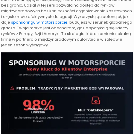
bez granic. Udział w tej serii pozwala na dostęp do rynków
międzynarodowych bez konieczności organizowania kosztownych
i często mało efektywnych delegacji. Wykorzystując potencjał, jaki
daje
sponsoringu w motorsporcie
, budujesz wizerunek globalnego
gracza. Twoja marka jest obecna tam, gdzie spotykają się liderzy
rynków z Europy, Azji i Ameryki. To strategia, która zamienia lokalną
firmę w partnera o międzynarodowym autorytecie w zaledwie
jeden sezon wyścigowy.