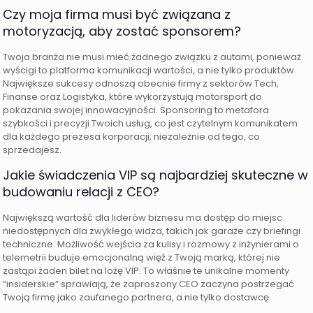
Czy moja firma musi być związana z
motoryzacją, aby zostać sponsorem?
Twoja branża nie musi mieć żadnego związku z autami, ponieważ
wyścigi to platforma komunikacji wartości, a nie tylko produktów.
Największe sukcesy odnoszą obecnie firmy z sektorów Tech,
Finanse oraz Logistyka, które wykorzystują motorsport do
pokazania swojej innowacyjności. Sponsoring to metafora
szybkości i precyzji Twoich usług, co jest czytelnym komunikatem
dla każdego prezesa korporacji, niezależnie od tego, co
sprzedajesz.
Jakie świadczenia VIP są najbardziej skuteczne w
budowaniu relacji z CEO?
Największą wartość dla liderów biznesu ma dostęp do miejsc
niedostępnych dla zwykłego widza, takich jak garaże czy briefingi
techniczne. Możliwość wejścia za kulisy i rozmowy z inżynierami o
telemetrii buduje emocjonalną więź z Twoją marką, której nie
zastąpi żaden bilet na lożę VIP. To właśnie te unikalne momenty
“insiderskie” sprawiają, że zaproszony CEO zaczyna postrzegać
Twoją firmę jako zaufanego partnera, a nie tylko dostawcę.