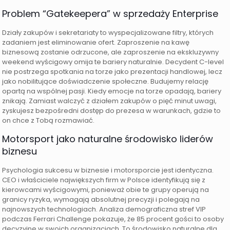
Problem “Gatekeepera” w sprzedaży Enterprise
Działy zakupów i sekretariaty to wyspecjalizowane filtry, których
zadaniem jest eliminowanie ofert. Zaproszenie na kawę
biznesową zostanie odrzucone, ale zaproszenie na ekskluzywny
weekend wyścigowy omija te bariery naturalnie. Decydent C-level
nie postrzega spotkania na torze jako prezentacji handlowej, lecz
jako nobilitujące doświadczenie społeczne. Budujemy relację
opartą na wspólnej pasji. Kiedy emocje na torze opadają, bariery
znikają. Zamiast walczyć z działem zakupów o pięć minut uwagi,
zyskujesz bezpośredni dostęp do prezesa w warunkach, gdzie to
on chce z Tobą rozmawiać.
Motorsport jako naturalne środowisko liderów
biznesu
Psychologia sukcesu w biznesie i motorsporcie jest identyczna.
CEO i właściciele największych firm w Polsce identyfikują się z
kierowcami wyścigowymi, ponieważ obie te grupy operują na
granicy ryzyka, wymagają absolutnej precyzji i polegają na
najnowszych technologiach. Analiza demograficzna stref VIP
podczas Ferrari Challenge pokazuje, że 85 procent gości to osoby
decyzyjne w swoich organizacjach. To środowisko naturalne dla