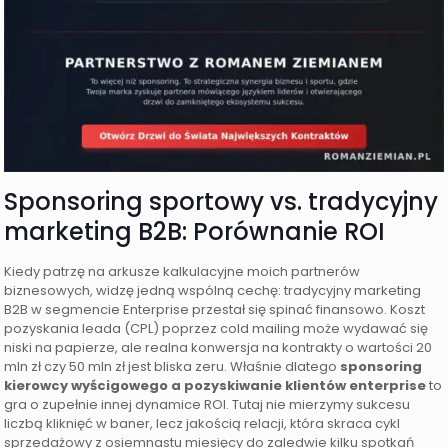
Sponsoring sportowy vs. tradycyjny
marketing B2B: Porównanie ROI
Kiedy patrzę na arkusze kalkulacyjne moich partnerów
biznesowych, widzę jedną wspólną cechę: tradycyjny marketing
B2B w segmencie Enterprise przestał się spinać finansowo. Koszt
pozyskania leada (CPL) poprzez cold mailing może wydawać się
niski na papierze, ale realna konwersja na kontrakty o wartości 20
mln zł czy 50 mln zł jest bliska zeru. Właśnie dlatego
sponsoring
kierowcy wyścigowego a pozyskiwanie klientów enterprise
to
gra o zupełnie innej dynamice ROI. Tutaj nie mierzymy sukcesu
liczbą kliknięć w baner, lecz jakością relacji, która skraca cykl
sprzedażowy z osiemnastu miesięcy do zaledwie kilku spotkań