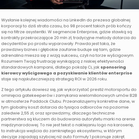
Wysłanie kolejnej wiadomości na LinkedIn do prezesa globalnej
korporacji to dziś strata czasu, bo 98 procent takich prób kończy
się na filtrze asystentki. W segmencie Enterprise, gdzie stawką są
kontrakty przekraczające 20 mln zł, tradycyjne metody dotarcia do
decydentów po prostu wyparowały. Prawda jest taka, że
prawdziwy biznes i głębokie zaufanie buduje się tam, gdzie
adrenalina miesza się z wizją sukcesu, czyli na torze wyścigowym.
Rozumiem Twoją frustrację wynikającą z niskiej efektywności
standardowych kampanii, dlatego pokażę Ci, jak
sponsoring
kierowcy wyścigowego a pozyskiwanie klientów enterprise
staje się najskuteczniejszą strategią ROI w 2026 roku.
Z tego artykułu dowiesz się, jak wykorzystać prestiż motorsportu do
ominięcia gatekeeperów i zamykania wielomilionowych umów B2B
w atmosferze Paddock Clubu. Przeanalizujemy konkretne dane, w
tym globalny koszt dotarcia do tysiąca odbiorców na poziomie
zaledwie 2,55 zł, oraz sprawdzimy, dlaczego techniczne
partnerstwa są kluczem do budowania autorytetu marki na arenie
międzynarodowej. To nie jest tekst o naklejaniu logo na karoserię,
to instrukcja wejścia do zamkniętego ekosystemu, w którym
decyzje zapadają szybciej niż auto Formuły 1 pokonuje zakręt.