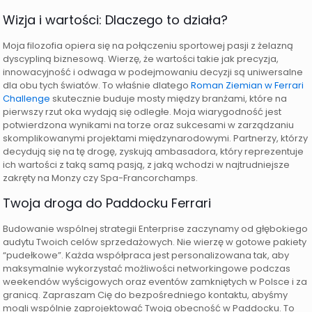
Wizja i wartości: Dlaczego to działa?
Moja filozofia opiera się na połączeniu sportowej pasji z żelazną
dyscypliną biznesową. Wierzę, że wartości takie jak precyzja,
innowacyjność i odwaga w podejmowaniu decyzji są uniwersalne
dla obu tych światów. To właśnie dlatego
Roman Ziemian w Ferrari
Challenge
skutecznie buduje mosty między branżami, które na
pierwszy rzut oka wydają się odległe. Moja wiarygodność jest
potwierdzona wynikami na torze oraz sukcesami w zarządzaniu
skomplikowanymi projektami międzynarodowymi. Partnerzy, którzy
decydują się na tę drogę, zyskują ambasadora, który reprezentuje
ich wartości z taką samą pasją, z jaką wchodzi w najtrudniejsze
zakręty na Monzy czy Spa-Francorchamps.
Twoja droga do Paddocku Ferrari
Budowanie wspólnej strategii Enterprise zaczynamy od głębokiego
audytu Twoich celów sprzedażowych. Nie wierzę w gotowe pakiety
“pudełkowe”. Każda współpraca jest personalizowana tak, aby
maksymalnie wykorzystać możliwości networkingowe podczas
weekendów wyścigowych oraz eventów zamkniętych w Polsce i za
granicą. Zapraszam Cię do bezpośredniego kontaktu, abyśmy
mogli wspólnie zaprojektować Twoją obecność w Paddocku. To