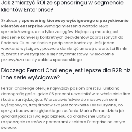
Jak zmierzyć ROI ze sponsoringu w segmencie
klientów Enterprise?
Skuteczny
sponsoring kierowcy wyścigowego a pozyskiwanie
klientów enterprise
wymaga mierzenia wartości lejka
sprzedażowego, a nie tylko zasięgów. Najlepszą metodą jest
śledzenie konwersji konkretnych decydentów zaproszonych do
Paddock Clubu na finalnie podpisane kontrakty. Jeśli jeden
weekend wyścigowy pozwala domknąć umowę o wartości 15 mln
zł, zwrot z inwestycji staje się natychmiastowy i wielokrotnie
przewyższa koszty pakietu sponsorskiego.
Dlaczego Ferrari Challenge jest lepsze dla B2B niż
inne serie wyścigowe?
Ferrari Challenge oferuje najwyższy poziom prestiżu i unikalną
demografię gości, gdzie 85 procent uczestników to właściciele firm
i kadra zarządzająca. W przeciwieństwie do masowych serii
wyścigowych, tutaj środowisko jest zamknięte i ekskluzywne, co
sprzyja budowaniu głębokiego zaufania. Marka Ferrari działa jak
gwarant jakości Twojego biznesu, co drastycznie ułatwia
rozpoczęcie rozmów z partnerami z sektora Enterprise na całym
świecie.