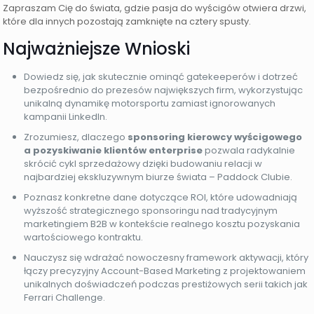
Zapraszam Cię do świata, gdzie pasja do wyścigów otwiera drzwi,
które dla innych pozostają zamknięte na cztery spusty.
Najważniejsze Wnioski
Dowiedz się, jak skutecznie ominąć gatekeeperów i dotrzeć
bezpośrednio do prezesów największych firm, wykorzystując
unikalną dynamikę motorsportu zamiast ignorowanych
kampanii LinkedIn.
Zrozumiesz, dlaczego
sponsoring kierowcy wyścigowego
a pozyskiwanie klientów enterprise
pozwala radykalnie
skrócić cykl sprzedażowy dzięki budowaniu relacji w
najbardziej ekskluzywnym biurze świata – Paddock Clubie.
Poznasz konkretne dane dotyczące ROI, które udowadniają
wyższość strategicznego sponsoringu nad tradycyjnym
marketingiem B2B w kontekście realnego kosztu pozyskania
wartościowego kontraktu.
Nauczysz się wdrażać nowoczesny framework aktywacji, który
łączy precyzyjny Account-Based Marketing z projektowaniem
unikalnych doświadczeń podczas prestiżowych serii takich jak
Ferrari Challenge.