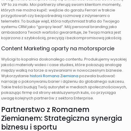
VIP to za mało. Moi partnerzy oferują swoim klientom momenty,
których nie można kupić: wejście do garażu Ferrari w trakcie
przygotowań czy bezpośrednią rozmowę z inżynierami o
telemetrii. To buduje więź, która natychmiast trafia do Twojego
systemu CRM jako “gorący lead”. Mój personal branding jako
ambasadora Twoich wartości gwarantuje, że Twoja marka jest
kojarzona z szybkością, precyzją i bezkompromisową jakością.
Content Marketing oparty na motorsporcie
Wyścigi to kopalnia doskonałego contentu. Produkujemy wysokiej
jakości materiały wideo i case studies, które pokazują analogię
między walką na torze a wyzwaniami w nowoczesnym biznesie.
Wykorzystanie
historii Romana Ziemiana
pozwala budować
narrację o pokonywaniu barier i dążeniu do globalnego sukcesu.
Takie treści budują Twój autorytet w mediach społecznościowych,
pokazując firmę od strony ekskluzywnych kulis, co przyciąga
uwagę kolejnych partnerów z sektora Enterprise.
Partnerstwo z Romanem
Ziemianem: Strategiczna synergia
biznesu i sportu