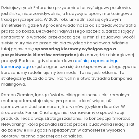
Dzisiejszy rynek Enterprise przypomina tor wyścigowy po ulewie;
jest ślisko, nieprzewidywalnie, a tradycyjne opony marketingowe
tracą przyczepność. W 2026 roku LinkedIn stał się cyfrowym
śmietnikiem, gdzie 98 procent wiadomości od sprzedawców trafia
prosto do kosza. Decydenci najwyższego szczebla, zarządzający
kontraktami o wartości przekraczającej 10 mln zł, zbudowali wokół
siebie mury nie do przebicia dla zwykłego handlowca. Właśnie
tutaj pojawia się
sponsoring kierowcy wyścigowego a
pozyskiwanie klientów enterprise
jako narzędzie chirurgicznej
precyzji. Podczas gdy standardowa
definicja sponsoringu
komercyjnego
często ogranicza się do eksponowania logotypu na
karoserii, my redefiniujemy ten model. To nie jest reklama. To
strategiczny klucz do drzwi, których nie otworzy żadna kampania
mailingowa.
Roman Ziemian, łącząc świat wielkiego biznesu z ekstremalnym
motorsportem, staje się w tym procesie kimś więcej niż
sportowcem. Jest partnerem, który mówi językiem liderów. W
środowisku Ferrari Challenge nie rozmawiamy o specyfikacji
produktu, lecz o wizji, strategii i zaufaniu. To koncepcja “Shortcut
Networking”, która pozwala skrócić proces budowania relacji z lat
do zaledwie kilku godzin spędzonych w atmosferze wysokich
obrotów i technologicznej doskonałości.