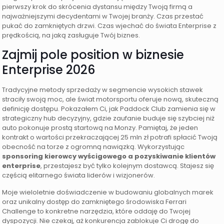
pierwszy krok do skrócenia dystansu między Twoją firmą a
najważniejszymi decydentami w Twojej branży. Czas przestać
pukać do zamkniętych drzwi. Czas wjechać do świata Enterprise z
prędkością, na jaką zasługuje Twój biznes.
Zajmij pole position w biznesie
Enterprise 2026
Tradycyjne metody sprzedaży w segmencie wysokich stawek
straciły swoją moc, ale świat motorsportu oferuje nową, skuteczną
definicję dostępu. Pokazałem Ci, jak Paddock Club zamienia się w
strategiczny hub decyzyjny, gdzie zaufanie buduje się szybciej niż
auto pokonuje prostą startową na Monzy. Pamiętaj, że jeden
kontrakt o wartości przekraczającej 25 mln zł potrafi spłacić Twoją
obecność na torze z ogromną nawiązką. Wykorzystując
sponsoring kierowcy wyścigowego a pozyskiwanie klientów
enterprise
, przestajesz być tylko kolejnym dostawcą. Stajesz się
częścią elitarnego świata liderów i wizjonerów.
Moje wieloletnie doświadczenie w budowaniu globalnych marek
oraz unikalny dostęp do zamkniętego środowiska Ferrari
Challenge to konkretne narzędzia, które oddaję do Twojej
dyspozycji. Nie czekaj, aż konkurencja zablokuje Ci drogę do