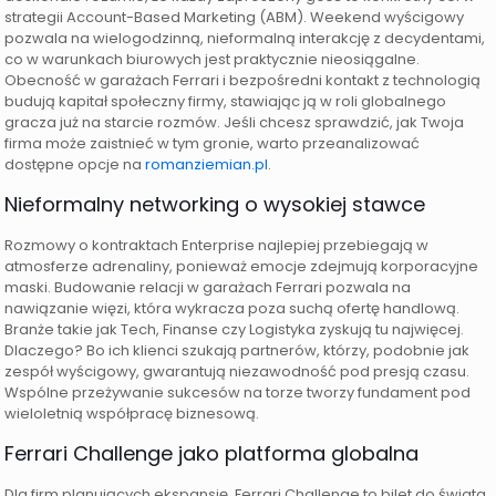
strategii Account-Based Marketing (ABM). Weekend wyścigowy
pozwala na wielogodzinną, nieformalną interakcję z decydentami,
co w warunkach biurowych jest praktycznie nieosiągalne.
Obecność w garażach Ferrari i bezpośredni kontakt z technologią
budują kapitał społeczny firmy, stawiając ją w roli globalnego
gracza już na starcie rozmów. Jeśli chcesz sprawdzić, jak Twoja
firma może zaistnieć w tym gronie, warto przeanalizować
dostępne opcje na
romanziemian.pl
.
Nieformalny networking o wysokiej stawce
Rozmowy o kontraktach Enterprise najlepiej przebiegają w
atmosferze adrenaliny, ponieważ emocje zdejmują korporacyjne
maski. Budowanie relacji w garażach Ferrari pozwala na
nawiązanie więzi, która wykracza poza suchą ofertę handlową.
Branże takie jak Tech, Finanse czy Logistyka zyskują tu najwięcej.
Dlaczego? Bo ich klienci szukają partnerów, którzy, podobnie jak
zespół wyścigowy, gwarantują niezawodność pod presją czasu.
Wspólne przeżywanie sukcesów na torze tworzy fundament pod
wieloletnią współpracę biznesową.
Ferrari Challenge jako platforma globalna
Dla firm planujących ekspansję, Ferrari Challenge to bilet do świata