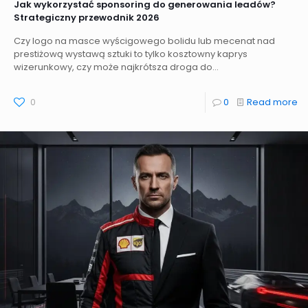
Jak wykorzystać sponsoring do generowania leadów?
Strategiczny przewodnik 2026
Czy logo na masce wyścigowego bolidu lub mecenat nad
prestiżową wystawą sztuki to tylko kosztowny kaprys
wizerunkowy, czy może najkrótsza droga do...
0
0
Read more