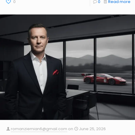
0
0
Read more
romanziemian6@gmail.com
on
June 25, 2026