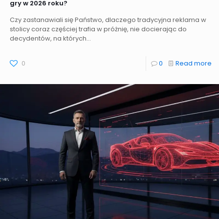
gry w 2026 roku?
Czy zastanawiali się Państwo, dlaczego tradycyjna reklama w
stolicy coraz częściej trafia w próżnię, nie docierając do
decydentów, na których...
0
0
Read more