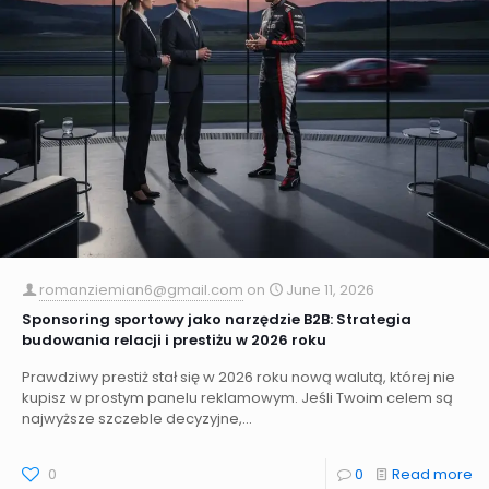
romanziemian6@gmail.com
on
June 11, 2026
Sponsoring sportowy jako narzędzie B2B: Strategia
budowania relacji i prestiżu w 2026 roku
Prawdziwy prestiż stał się w 2026 roku nową walutą, której nie
kupisz w prostym panelu reklamowym. Jeśli Twoim celem są
najwyższe szczeble decyzyjne,...
0
0
Read more