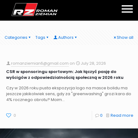
Categories
Tags
Authors
Show all
romanziemian6@gmail.com
on
July 28, 2026
CSR w sponsoringu sportowym: Jak łączyć pasję do
wyścigów z odpowiedzialnością społeczną w 2026 roku
Czy w 2026 roku pusta ekspozycja logo na masce bolidu ma
jeszcze jakikolwiek sens, gdy za "greenwashing" grozi kara do
4% rocznego obrotu? Moim...
0
0
Read more