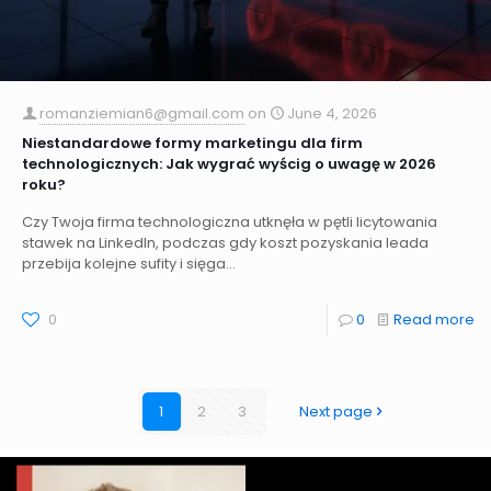
romanziemian6@gmail.com
on
June 4, 2026
Niestandardowe formy marketingu dla firm
technologicznych: Jak wygrać wyścig o uwagę w 2026
roku?
Czy Twoja firma technologiczna utknęła w pętli licytowania
stawek na LinkedIn, podczas gdy koszt pozyskania leada
przebija kolejne sufity i sięga...
0
0
Read more
1
2
3
Next page