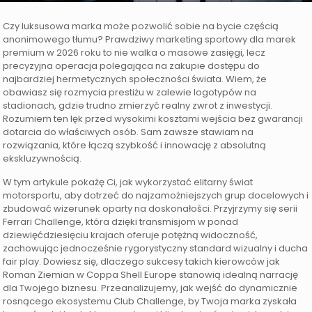
Czy luksusowa marka może pozwolić sobie na bycie częścią
anonimowego tłumu? Prawdziwy marketing sportowy dla marek
premium w 2026 roku to nie walka o masowe zasięgi, lecz
precyzyjna operacja polegająca na zakupie dostępu do
najbardziej hermetycznych społeczności świata. Wiem, że
obawiasz się rozmycia prestiżu w zalewie logotypów na
stadionach, gdzie trudno zmierzyć realny zwrot z inwestycji.
Rozumiem ten lęk przed wysokimi kosztami wejścia bez gwarancji
dotarcia do właściwych osób. Sam zawsze stawiam na
rozwiązania, które łączą szybkość i innowację z absolutną
ekskluzywnością.
W tym artykule pokażę Ci, jak wykorzystać elitarny świat
motorsportu, aby dotrzeć do najzamożniejszych grup docelowych i
zbudować wizerunek oparty na doskonałości. Przyjrzymy się serii
Ferrari Challenge, która dzięki transmisjom w ponad
dziewięćdziesięciu krajach oferuje potężną widoczność,
zachowując jednocześnie rygorystyczny standard wizualny i ducha
fair play. Dowiesz się, dlaczego sukcesy takich kierowców jak
Roman Ziemian w Coppa Shell Europe stanowią idealną narrację
dla Twojego biznesu. Przeanalizujemy, jak wejść do dynamicznie
rosnącego ekosystemu Club Challenge, by Twoja marka zyskała