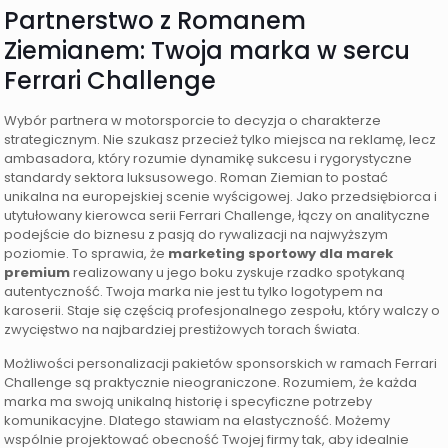
Partnerstwo z Romanem
Ziemianem: Twoja marka w sercu
Ferrari Challenge
Wybór partnera w motorsporcie to decyzja o charakterze
strategicznym. Nie szukasz przecież tylko miejsca na reklamę, lecz
ambasadora, który rozumie dynamikę sukcesu i rygorystyczne
standardy sektora luksusowego. Roman Ziemian to postać
unikalna na europejskiej scenie wyścigowej. Jako przedsiębiorca i
utytułowany kierowca serii Ferrari Challenge, łączy on analityczne
podejście do biznesu z pasją do rywalizacji na najwyższym
poziomie. To sprawia, że
marketing sportowy dla marek
premium
realizowany u jego boku zyskuje rzadko spotykaną
autentyczność. Twoja marka nie jest tu tylko logotypem na
karoserii. Staje się częścią profesjonalnego zespołu, który walczy o
zwycięstwo na najbardziej prestiżowych torach świata.
Możliwości personalizacji pakietów sponsorskich w ramach Ferrari
Challenge są praktycznie nieograniczone. Rozumiem, że każda
marka ma swoją unikalną historię i specyficzne potrzeby
komunikacyjne. Dlatego stawiam na elastyczność. Możemy
wspólnie projektować obecność Twojej firmy tak, aby idealnie