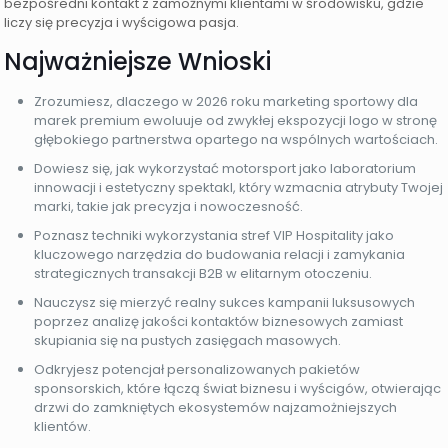
bezpośredni kontakt z zamożnymi klientami w środowisku, gdzie
liczy się precyzja i wyścigowa pasja.
Najważniejsze Wnioski
Zrozumiesz, dlaczego w 2026 roku marketing sportowy dla
marek premium ewoluuje od zwykłej ekspozycji logo w stronę
głębokiego partnerstwa opartego na wspólnych wartościach.
Dowiesz się, jak wykorzystać motorsport jako laboratorium
innowacji i estetyczny spektakl, który wzmacnia atrybuty Twojej
marki, takie jak precyzja i nowoczesność.
Poznasz techniki wykorzystania stref VIP Hospitality jako
kluczowego narzędzia do budowania relacji i zamykania
strategicznych transakcji B2B w elitarnym otoczeniu.
Nauczysz się mierzyć realny sukces kampanii luksusowych
poprzez analizę jakości kontaktów biznesowych zamiast
skupiania się na pustych zasięgach masowych.
Odkryjesz potencjał personalizowanych pakietów
sponsorskich, które łączą świat biznesu i wyścigów, otwierając
drzwi do zamkniętych ekosystemów najzamożniejszych
klientów.