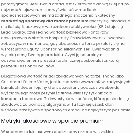
paradygmatu. Jeśli Twoja oferta jest skierowana do wąskiej grupy
najzamożniejszych, milion wyświetleń w mediach
społecznościowych nie ma żadnego znaczenia. Skuteczny
marketing sportowy dla marek premium
mierzy się jakością, a
nie ilością. Kluczowym wskaźnikiem efektywności (KPI) staje się
Lead Quality, czyli realna wartość biznesowa kontaktów
nawiązanych w strefach hospitality. Prawdziwy zwrot z inwestycji
zobaczysz w momencie, gdy obecność na torze przełoży się na
wzrost Brand Equity. Sponsoring elitarnych serii uwiarygadnia
wysoką cenę Twojego produktu. Czyni ją naturalnym
odzwierciedleniem prestiżu i technicznej doskonałości, którą
prezentujesz obok bolidów.
Długofalowa wartość relacji zbudowanych na torze, znana jako
Customer Lifetime Value, jest tu znacznie wyższa niż w tradycyjnych
kanałach. Jeden lojalny klient pozyskany podczas weekendu
wyścigowego może przynieść firmie większy zysk niż cała
kampania banerowa. To inwestycja w zaufanie, którego nie da się
zbudować za pomocą algorytmów. Tu liczy się uścisk dłoni i
wspólne przeżywanie sportowych emocji na najwyższym poziomie.
Metryki jakościowe w sporcie premium
W segmencie luksusowym analizujemy przede wszystkim