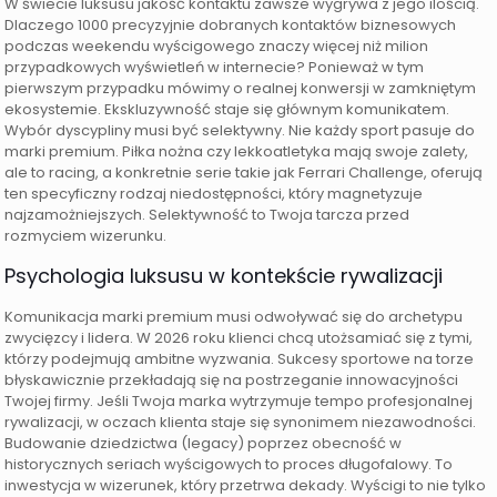
W świecie luksusu jakość kontaktu zawsze wygrywa z jego ilością.
Dlaczego 1000 precyzyjnie dobranych kontaktów biznesowych
podczas weekendu wyścigowego znaczy więcej niż milion
przypadkowych wyświetleń w internecie? Ponieważ w tym
pierwszym przypadku mówimy o realnej konwersji w zamkniętym
ekosystemie. Ekskluzywność staje się głównym komunikatem.
Wybór dyscypliny musi być selektywny. Nie każdy sport pasuje do
marki premium. Piłka nożna czy lekkoatletyka mają swoje zalety,
ale to racing, a konkretnie serie takie jak Ferrari Challenge, oferują
ten specyficzny rodzaj niedostępności, który magnetyzuje
najzamożniejszych. Selektywność to Twoja tarcza przed
rozmyciem wizerunku.
Psychologia luksusu w kontekście rywalizacji
Komunikacja marki premium musi odwoływać się do archetypu
zwycięzcy i lidera. W 2026 roku klienci chcą utożsamiać się z tymi,
którzy podejmują ambitne wyzwania. Sukcesy sportowe na torze
błyskawicznie przekładają się na postrzeganie innowacyjności
Twojej firmy. Jeśli Twoja marka wytrzymuje tempo profesjonalnej
rywalizacji, w oczach klienta staje się synonimem niezawodności.
Budowanie dziedzictwa (legacy) poprzez obecność w
historycznych seriach wyścigowych to proces długofalowy. To
inwestycja w wizerunek, który przetrwa dekady. Wyścigi to nie tylko