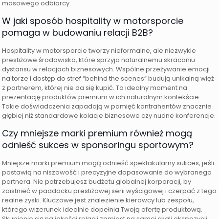
masowego odbiorcy.
W jaki sposób hospitality w motorsporcie
pomaga w budowaniu relacji B2B?
Hospitality w motorsporcie tworzy nieformalne, ale niezwykle
prestiżowe środowisko, które sprzyja naturalnemu skracaniu
dystansu w relacjach biznesowych. Wspólne przeżywanie emocji
na torze i dostęp do stref “behind the scenes” budują unikalną więź
z partnerem, której nie da się kupić. To idealny moment na
prezentację produktów premium w ich naturalnym kontekście.
Takie doświadczenia zapadają w pamięć kontrahentów znacznie
głębiej niż standardowe kolacje biznesowe czy nudne konferencje.
Czy mniejsze marki premium również mogą
odnieść sukces w sponsoringu sportowym?
Mniejsze marki premium mogą odnieść spektakularny sukces, jeśli
postawią na niszowość i precyzyjne dopasowanie do wybranego
partnera. Nie potrzebujesz budżetu globalnej korporacji, by
zaistnieć w paddocku prestiżowej serii wyścigowej i czerpać z tego
realne zyski. Kluczowe jest znalezienie kierowcy lub zespołu,
którego wizerunek idealnie dopełnia Twoją ofertę produktową.
Skupienie się na jakości relacji zamiast na samej skali ekspozycji