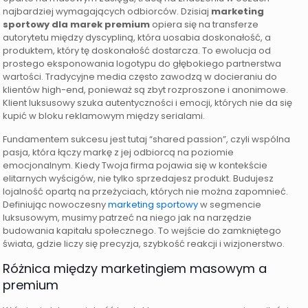
najbardziej wymagających odbiorców. Dzisiaj
marketing
sportowy dla marek premium
opiera się na transferze
autorytetu między dyscypliną, która uosabia doskonałość, a
produktem, który tę doskonałość dostarcza. To ewolucja od
prostego eksponowania logotypu do głębokiego partnerstwa
wartości. Tradycyjne media często zawodzą w docieraniu do
klientów high-end, ponieważ są zbyt rozproszone i anonimowe.
Klient luksusowy szuka autentyczności i emocji, których nie da się
kupić w bloku reklamowym między serialami.
Fundamentem sukcesu jest tutaj “shared passion”, czyli wspólna
pasja, która łączy markę z jej odbiorcą na poziomie
emocjonalnym. Kiedy Twoja firma pojawia się w kontekście
elitarnych wyścigów, nie tylko sprzedajesz produkt. Budujesz
lojalność opartą na przeżyciach, których nie można zapomnieć.
Definiując nowoczesny
marketing sportowy
w segmencie
luksusowym, musimy patrzeć na niego jak na narzędzie
budowania kapitału społecznego. To wejście do zamkniętego
świata, gdzie liczy się precyzja, szybkość reakcji i wizjonerstwo.
Różnica między marketingiem masowym a
premium