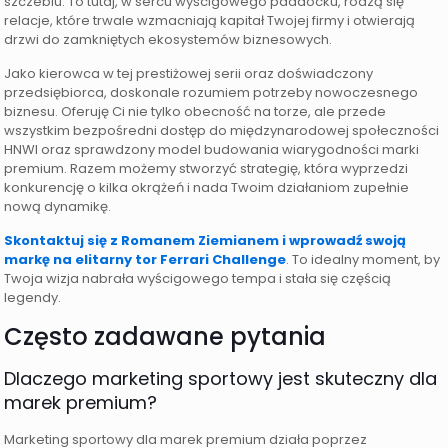
szczeblu. To tutaj, w sercu wyścigowego paddocku, rodzą się
relacje, które trwale wzmacniają kapitał Twojej firmy i otwierają
drzwi do zamkniętych ekosystemów biznesowych.
Jako kierowca w tej prestiżowej serii oraz doświadczony
przedsiębiorca, doskonale rozumiem potrzeby nowoczesnego
biznesu. Oferuję Ci nie tylko obecność na torze, ale przede
wszystkim bezpośredni dostęp do międzynarodowej społeczności
HNWI oraz sprawdzony model budowania wiarygodności marki
premium. Razem możemy stworzyć strategię, która wyprzedzi
konkurencję o kilka okrążeń i nada Twoim działaniom zupełnie
nową dynamikę.
Skontaktuj się z Romanem Ziemianem i wprowadź swoją
markę na elitarny tor Ferrari Challenge
. To idealny moment, by
Twoja wizja nabrała wyścigowego tempa i stała się częścią
legendy.
Często zadawane pytania
Dlaczego marketing sportowy jest skuteczny dla
marek premium?
Marketing sportowy dla marek premium działa poprzez