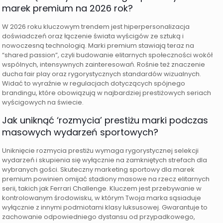
marek premium na 2026 rok?
W 2026 roku kluczowym trendem jest hiperpersonalizacja
doświadczeń oraz łączenie świata wyścigów ze sztuką i
nowoczesną technologią. Marki premium stawiają teraz na
“shared passion”, czyli budowanie elitarnych społeczności wokół
wspólnych, intensywnych zainteresowań. Rośnie też znaczenie
ducha fair play oraz rygorystycznych standardów wizualnych.
Widać to wyraźnie w regulacjach dotyczących spójnego
brandingu, które obowiązują w najbardziej prestiżowych seriach
wyścigowych na świecie.
Jak uniknąć ‘rozmycia’ prestiżu marki podczas
masowych wydarzeń sportowych?
Uniknięcie rozmycia prestiżu wymaga rygorystycznej selekcji
wydarzeń i skupienia się wyłącznie na zamkniętych strefach dla
wybranych gości. Skuteczny marketing sportowy dla marek
premium powinien omijać stadiony masowe na rzecz elitarnych
serii, takich jak Ferrari Challenge. Kluczem jest przebywanie w
kontrolowanym środowisku, w którym Twoja marka sąsiaduje
wyłącznie z innymi podmiotami klasy luksusowej. Gwarantuje to
zachowanie odpowiedniego dystansu od przypadkowego,