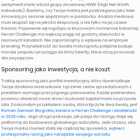
sentyment marki wśród grupy docelowej HNWI (High Net Worth
Individuals). Badamy, czy Twoja marka jest postrzegana jako lider
innowacji po sezonie spędzonym w paddocku. Analiza mediowa
musi skupiać się na jakości ekspozycji, a nie tylko na jej czasie
trwania. Pojawienie się logotypu w kluczowym momencie transmisji
Ferrari Challenge ma większą wagę niż godziny obecności w
niszowych kanałach. Nie zapominajmy o wpływie na employer
branding. Przynależność do świata motorsportu potężnie buduje
morale zespołu i przyciąga do firmy talenty, które chcą pracować
dla zwycięzców.
Sponsoring jako inwestycja, a nie koszt
Traktuj sponsoring jako portfel inwestycyjny, który dywersyfikuje
Twoje działania wizerunkowe. Łączenie celów sprzedażowych z
prestiżem wymaga precyzyjnego planowania. Każde partnerstwo
powinno otwierać nowe drzwi i budować kapitał marki na przyszłe
lata. Doskonałym przykładem osoby, która łączy te dwa światy, jest
Roman Ziemian: Biografia, kariera w Ferrari Challenge i działalność
w 2026 roku
. Jego droga pokazuje, jak pasja do racingu staje się
platformą do budowania globalnego autorytetu. Jeśli chcesz, aby
Twoja marka również stała się częścią tej opowieści,
wybierz
profesjonalny racing jako narzędzie swojego wzrostu
.