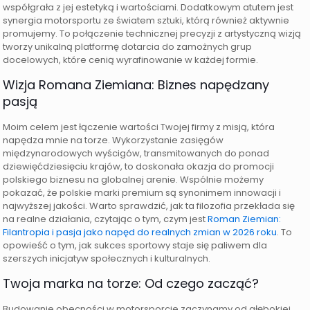
współgrała z jej estetyką i wartościami. Dodatkowym atutem jest
synergia motorsportu ze światem sztuki, którą również aktywnie
promujemy. To połączenie technicznej precyzji z artystyczną wizją
tworzy unikalną platformę dotarcia do zamożnych grup
docelowych, które cenią wyrafinowanie w każdej formie.
Wizja Romana Ziemiana: Biznes napędzany
pasją
Moim celem jest łączenie wartości Twojej firmy z misją, która
napędza mnie na torze. Wykorzystanie zasięgów
międzynarodowych wyścigów, transmitowanych do ponad
dziewięćdziesięciu krajów, to doskonała okazja do promocji
polskiego biznesu na globalnej arenie. Wspólnie możemy
pokazać, że polskie marki premium są synonimem innowacji i
najwyższej jakości. Warto sprawdzić, jak ta filozofia przekłada się
na realne działania, czytając o tym, czym jest
Roman Ziemian:
Filantropia i pasja jako napęd do realnych zmian w 2026 roku
. To
opowieść o tym, jak sukces sportowy staje się paliwem dla
szerszych inicjatyw społecznych i kulturalnych.
Twoja marka na torze: Od czego zacząć?
Budowanie obecności w motorsporcie zaczynamy od głębokiej