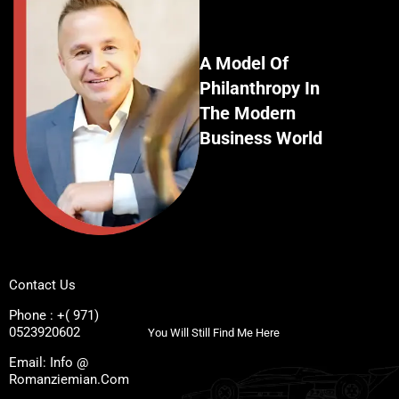
A Model Of
Philanthropy In
The Modern
Business World
Contact Us
Phone : +( 971)
0523920602
You Will Still Find Me Here
Email: Info @
Romanziemian.Com