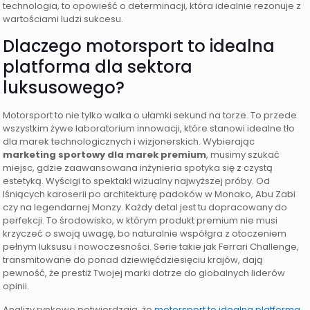
technologia, to opowieść o determinacji, która idealnie rezonuje z
wartościami ludzi sukcesu.
Dlaczego motorsport to idealna
platforma dla sektora
luksusowego?
Motorsport to nie tylko walka o ułamki sekund na torze. To przede
wszystkim żywe laboratorium innowacji, które stanowi idealne tło
dla marek technologicznych i wizjonerskich. Wybierając
marketing sportowy dla marek premium
, musimy szukać
miejsc, gdzie zaawansowana inżynieria spotyka się z czystą
estetyką. Wyścigi to spektakl wizualny najwyższej próby. Od
lśniących karoserii po architekturę padoków w Monako, Abu Zabi
czy na legendarnej Monzy. Każdy detal jest tu dopracowany do
perfekcji. To środowisko, w którym produkt premium nie musi
krzyczeć o swoją uwagę, bo naturalnie współgra z otoczeniem
pełnym luksusu i nowoczesności. Serie takie jak Ferrari Challenge,
transmitowane do ponad dziewięćdziesięciu krajów, dają
pewność, że prestiż Twojej marki dotrze do globalnych liderów
opinii.
Analizy rynkowe potwierdzają, że
motorsport to idealna platforma