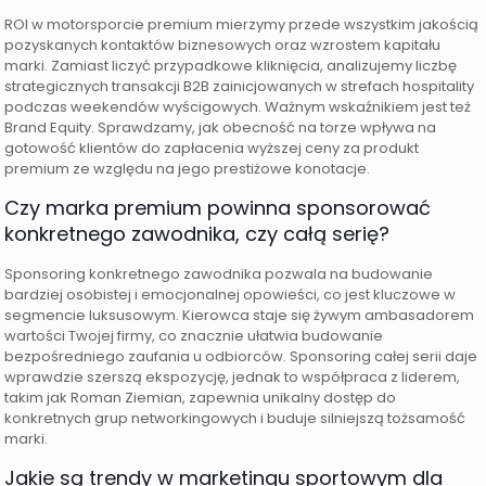
ROI w motorsporcie premium mierzymy przede wszystkim jakością
pozyskanych kontaktów biznesowych oraz wzrostem kapitału
marki. Zamiast liczyć przypadkowe kliknięcia, analizujemy liczbę
strategicznych transakcji B2B zainicjowanych w strefach hospitality
podczas weekendów wyścigowych. Ważnym wskaźnikiem jest też
Brand Equity. Sprawdzamy, jak obecność na torze wpływa na
gotowość klientów do zapłacenia wyższej ceny za produkt
premium ze względu na jego prestiżowe konotacje.
Czy marka premium powinna sponsorować
konkretnego zawodnika, czy całą serię?
Sponsoring konkretnego zawodnika pozwala na budowanie
bardziej osobistej i emocjonalnej opowieści, co jest kluczowe w
segmencie luksusowym. Kierowca staje się żywym ambasadorem
wartości Twojej firmy, co znacznie ułatwia budowanie
bezpośredniego zaufania u odbiorców. Sponsoring całej serii daje
wprawdzie szerszą ekspozycję, jednak to współpraca z liderem,
takim jak Roman Ziemian, zapewnia unikalny dostęp do
konkretnych grup networkingowych i buduje silniejszą tożsamość
marki.
Jakie są trendy w marketingu sportowym dla