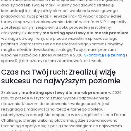
analizy potrzeb Twojej marki. Musimy dopasować strategię
komunikacji tak, aby każdy element weekendu wyścigowego
pracował na Twój prestiż. Pierwsze kroki to wybór odpowiedniej
formy ekspozycji i zaplanowanie działań w strefach VIP Hospitality.
Z profesjonalnym zespołem u boku proces ten jest płynny i
efektywny. Skuteczny
marketing sportowy dla marek premium
wymaga odwagi i wizji, ale przede wszystkim sprawdzonego
partnera. Zapraszam Cię do bezpośredniego kontaktu, abyśmy
mogli omówić indywidualną strategię Twojej marki premium i
wspólnie ruszyć po sukces w sezonie 2026.
Skontaktuj się ze mną
i
sprawdź, jak możemy razem zdominować tor i rynek.
Czas na Twój ruch: Zrealizuj wizję
sukcesu na najwyższym poziomie
Skuteczny
marketing sportowy dla marek premium
w 2026
roku to przede wszystkim sztuka wyboru odpowiedniego
otoczenia. Kluczem do budowania trwałego prestiżu jest
rezygnacja z masowości na rzecz elitarnego dostępu i
autentycznych emocji. Motorsport, a w szczególności seria Ferrari
Challenge, oferuje unikalną platformę, gdzie zaawansowana
technologia spotyka się z pasją i networkingiem na najwyższym