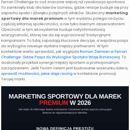
Ferrari Challenge to coś znacznie więcej niż rywalizacja sportowa.
To zamknięty klub dla liderów biznesu, gdzie relacje buduje się przy
zapachu spalin i dźwięku potężnych silników. Skuteczny
marketing
sportowy dla marek premium
w tym wydaniu polega na byciu
częścią elitarnej społeczności, a nie tylko biernym obserwatorem.
Obecność w tym ekosystemie buduje natychmiastową
wiarygodność, której nie da się wypracować tradycyjnymi
kampaniami. To tutaj zapadają kluczowe decyzje, a wspólna pasja
do wyścigów niweluje dystans między partnerami. W tym
kontekście warto sprawdzić, jak wygląda
Roman Ziemian w Ferrari
Challenge: Gdzie Pasja do Wyścigów Spotyka Wizję Biznesową
. To
doskonały przykład synergii między sportem a profesjonalnym
zarządzaniem. Jeśli Twoim celem jest budowanie wizerunku lidera,
sprawdź możliwości, jakie daje racing
w kontekście promocji
Twojej marki.