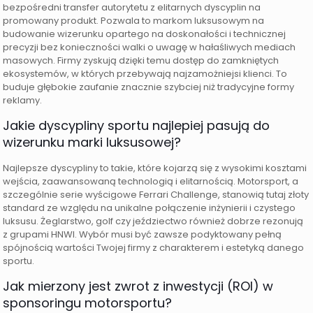
bezpośredni transfer autorytetu z elitarnych dyscyplin na
promowany produkt. Pozwala to markom luksusowym na
budowanie wizerunku opartego na doskonałości i technicznej
precyzji bez konieczności walki o uwagę w hałaśliwych mediach
masowych. Firmy zyskują dzięki temu dostęp do zamkniętych
ekosystemów, w których przebywają najzamożniejsi klienci. To
buduje głębokie zaufanie znacznie szybciej niż tradycyjne formy
reklamy.
Jakie dyscypliny sportu najlepiej pasują do
wizerunku marki luksusowej?
Najlepsze dyscypliny to takie, które kojarzą się z wysokimi kosztami
wejścia, zaawansowaną technologią i elitarnością. Motorsport, a
szczególnie serie wyścigowe Ferrari Challenge, stanowią tutaj złoty
standard ze względu na unikalne połączenie inżynierii i czystego
luksusu. Żeglarstwo, golf czy jeździectwo również dobrze rezonują
z grupami HNWI. Wybór musi być zawsze podyktowany pełną
spójnością wartości Twojej firmy z charakterem i estetyką danego
sportu.
Jak mierzony jest zwrot z inwestycji (ROI) w
sponsoringu motorsportu?