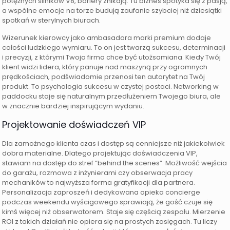
potężnych silników V8, bariery znikają. Tu biznes spotyka się z pasją,
a wspólne emocje na torze budują zaufanie szybciej niż dziesiątki
spotkań w sterylnych biurach.
Wizerunek kierowcy jako ambasadora marki premium dodaje
całości ludzkiego wymiaru. To on jest twarzą sukcesu, determinacji
i precyzji, z którymi Twoja firma chce być utożsamiana. Kiedy Twój
klient widzi lidera, który panuje nad maszyną przy ogromnych
prędkościach, podświadomie przenosi ten autorytet na Twój
produkt. To psychologia sukcesu w czystej postaci. Networking w
paddocku staje się naturalnym przedłużeniem Twojego biura, ale
w znacznie bardziej inspirującym wydaniu.
Projektowanie doświadczeń VIP
Dla zamożnego klienta czas i dostęp są cenniejsze niż jakiekolwiek
dobra materialne. Dlatego projektując doświadczenia VIP,
stawiam na dostęp do stref “behind the scenes”. Możliwość wejścia
do garażu, rozmowa z inżynierami czy obserwacja pracy
mechaników to najwyższa forma gratyfikacji dla partnera.
Personalizacja zaproszeń i dedykowana opieka concierge
podczas weekendu wyścigowego sprawiają, że gość czuje się
kimś więcej niż obserwatorem. Staje się częścią zespołu. Mierzenie
ROI z takich działań nie opiera się na prostych zasięgach. Tu liczy