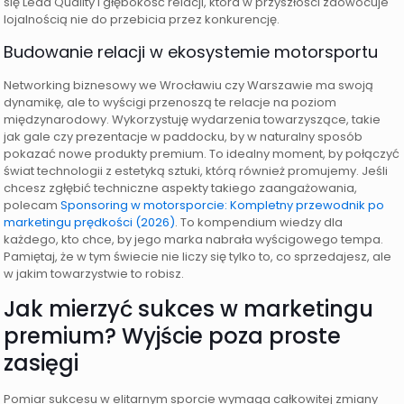
się Lead Quality i głębokość relacji, która w przyszłości zaowocuje
lojalnością nie do przebicia przez konkurencję.
Budowanie relacji w ekosystemie motorsportu
Networking biznesowy we Wrocławiu czy Warszawie ma swoją
dynamikę, ale to wyścigi przenoszą te relacje na poziom
międzynarodowy. Wykorzystuję wydarzenia towarzyszące, takie
jak gale czy prezentacje w paddocku, by w naturalny sposób
pokazać nowe produkty premium. To idealny moment, by połączyć
świat technologii z estetyką sztuki, którą również promujemy. Jeśli
chcesz zgłębić techniczne aspekty takiego zaangażowania,
polecam
Sponsoring w motorsporcie: Kompletny przewodnik po
marketingu prędkości (2026)
. To kompendium wiedzy dla
każdego, kto chce, by jego marka nabrała wyścigowego tempa.
Pamiętaj, że w tym świecie nie liczy się tylko to, co sprzedajesz, ale
w jakim towarzystwie to robisz.
Jak mierzyć sukces w marketingu
premium? Wyjście poza proste
zasięgi
Pomiar sukcesu w elitarnym sporcie wymaga całkowitej zmiany