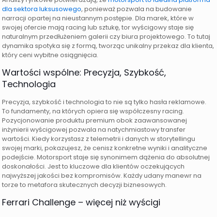
dla sektora luksusowego
, ponieważ pozwala na budowanie
narracji opartej na nieustannym postępie. Dla marek, które w
swojej ofercie mają racing lub sztukę, tor wyścigowy staje się
naturalnym przedłużeniem galerii czy biura projektowego. To tutaj
dynamika spotyka się z formą, tworząc unikalny przekaz dla klienta,
który ceni wybitne osiągnięcia.
Wartości wspólne: Precyzja, Szybkość,
Technologia
Precyzja, szybkość i technologia to nie są tylko hasła reklamowe.
To fundamenty, na których opiera się współczesny racing.
Pozycjonowanie produktu premium obok zaawansowanej
inżynierii wyścigowej pozwala na natychmiastowy transfer
wartości. Kiedy korzystasz z telemetrii i danych w storytellingu
swojej marki, pokazujesz, że cenisz konkretne wyniki i analityczne
podejście. Motorsport staje się synonimem dążenia do absolutnej
doskonałości. Jest to kluczowe dla klientów oczekujących
najwyższej jakości bez kompromisów. Każdy udany manewr na
torze to metafora skutecznych decyzji biznesowych.
Ferrari Challenge – więcej niż wyścigi