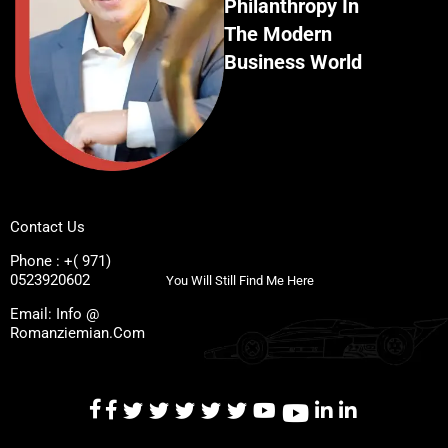
Philanthropy In
The Modern
Business World
Contact Us
Phone : +( 971)
0523920602
You Will Still Find Me Here
Email: Info @
Romanziemian.Com