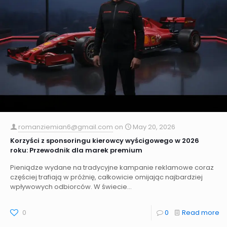
romanziemian6@gmail.com
on
May 20, 2026
Korzyści z sponsoringu kierowcy wyścigowego w 2026
roku: Przewodnik dla marek premium
Pieniądze wydane na tradycyjne kampanie reklamowe coraz
częściej trafiają w próżnię, całkowicie omijając najbardziej
wpływowych odbiorców. W świecie...
0
0
Read more