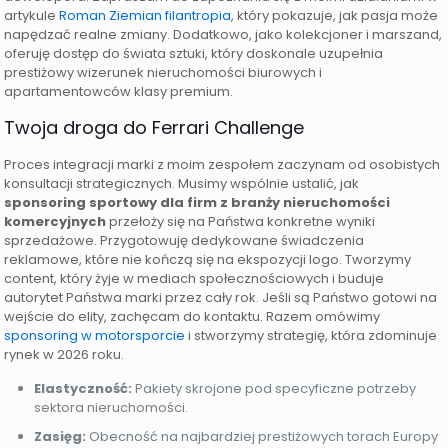
artykule
Roman Ziemian filantropia
, który pokazuje, jak pasja może
napędzać realne zmiany. Dodatkowo, jako kolekcjoner i marszand,
oferuję dostęp do świata sztuki, który doskonale uzupełnia
prestiżowy wizerunek nieruchomości biurowych i
apartamentowców klasy premium.
Twoja droga do Ferrari Challenge
Proces integracji marki z moim zespołem zaczynam od osobistych
konsultacji strategicznych. Musimy wspólnie ustalić, jak
sponsoring sportowy dla firm z branży nieruchomości
komercyjnych
przełoży się na Państwa konkretne wyniki
sprzedażowe. Przygotowuję dedykowane świadczenia
reklamowe, które nie kończą się na ekspozycji logo. Tworzymy
content, który żyje w mediach społecznościowych i buduje
autorytet Państwa marki przez cały rok. Jeśli są Państwo gotowi na
wejście do elity, zachęcam do kontaktu. Razem omówimy
sponsoring w motorsporcie
i stworzymy strategię, która zdominuje
rynek w 2026 roku.
Elastyczność:
Pakiety skrojone pod specyficzne potrzeby
sektora nieruchomości.
Zasięg:
Obecność na najbardziej prestiżowych torach Europy