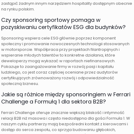
zastąpić żadnym innym narzędziem hospitality dostępnym obecnie
na rynku polskim.
Czy sponsoring sportowy pomaga w
pozyskiwaniu certyfikatów ESG dla budynków?
Sponsoring wspiera cele ESG głównie poprzez komponent
społeczny i promowanie nowoczesnych technologii stosowanych
w motorsporcie. Współpraca przy projektach filantropijnych i
wspieranie młodych talentów to konkretne działania, które
deweloperzy mogą wykazać w raportach niefinansowych.
Pokazuje to zaangażowanie firmy w rozwój pasji i kapitału
ludzkiego, co jest coraz częściej oceniane przez audytorów
certyfikujących zrównoważony rozwój i odpowiedzialność
społeczną biznesu.
Jakie są różnice między sponsoringiem w Ferrari
Challenge a Formułą 1 dla sektora B2B?
Ferrari Challenge oferuje znacznie większą bliskość i intymność
relacji B2B niż masowa i często niedostępna dla gości Formuła 1. W
naszym cyklu partnerzy mają bezpośredni kontakt z kierowcami i
dostęp do serca zespołu, co sprzyja budowaniu głębokich,