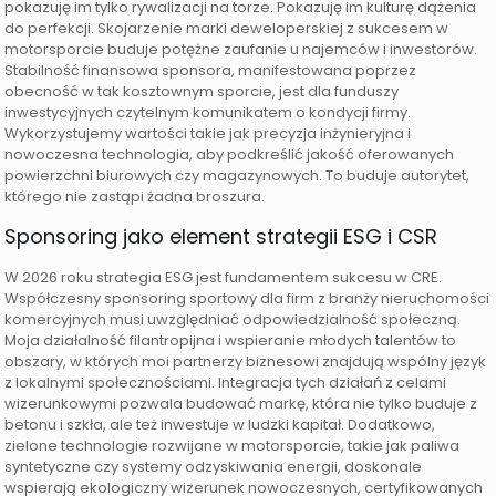
pokazuję im tylko rywalizacji na torze. Pokazuję im kulturę dążenia
do perfekcji. Skojarzenie marki deweloperskiej z sukcesem w
motorsporcie buduje potężne zaufanie u najemców i inwestorów.
Stabilność finansowa sponsora, manifestowana poprzez
obecność w tak kosztownym sporcie, jest dla funduszy
inwestycyjnych czytelnym komunikatem o kondycji firmy.
Wykorzystujemy wartości takie jak precyzja inżynieryjna i
nowoczesna technologia, aby podkreślić jakość oferowanych
powierzchni biurowych czy magazynowych. To buduje autorytet,
którego nie zastąpi żadna broszura.
Sponsoring jako element strategii ESG i CSR
W 2026 roku strategia ESG jest fundamentem sukcesu w CRE.
Współczesny sponsoring sportowy dla firm z branży nieruchomości
komercyjnych musi uwzględniać odpowiedzialność społeczną.
Moja działalność filantropijna i wspieranie młodych talentów to
obszary, w których moi partnerzy biznesowi znajdują wspólny język
z lokalnymi społecznościami. Integracja tych działań z celami
wizerunkowymi pozwala budować markę, która nie tylko buduje z
betonu i szkła, ale też inwestuje w ludzki kapitał. Dodatkowo,
zielone technologie rozwijane w motorsporcie, takie jak paliwa
syntetyczne czy systemy odzyskiwania energii, doskonale
wspierają ekologiczny wizerunek nowoczesnych, certyfikowanych