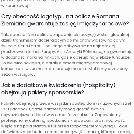
wizerunkowej.
Czy obecność logotypu na bolidzie Romana
Ziemiana gwarantuje zasięgi międzynarodowe?
Tak, obecność na bolidzie zapewnia ekspozycję w skali globalnej
dzięki transmisjom docierającym do milionów widzów na całym
świecie. Seria Ferrari Challenge odbywa się na najbardziej
prestiżowych torach Europy, Azji i Ameryki Północnej, co gwarantuje
widoczność marki na rynkach, gdzie operują największe fundusze.
To nie tylko naklejka, ale stały element międzynarodowej
komunikacji wizualnej, która pracuje na autorytet firmy przez cały
sezon wyścigowy.
Jakie dodatkowe świadczenia (hospitality)
obejmują pakiety sponsorskie?
Pakiety obejmują przede wszystkim dostęp do ekskluzywnych stref
VIP i Paddocku, gdzie partnerzy mogą gościć swoich
najważniejszych klientów w atmosferze luksusu. Zapewniamy
profesjonalny catering, spotkania z kierowcami oraz możliwość
wejścia na pola startowe tuż przed rozpoczęciem wyścigu. Takie
doświadczenia budują emocjonalną więź z marką, której nie da się