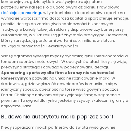
komercyjnych, gdzie cykle inwestycyjne trwają latami,
potrzebujemy narzędzi o długofalowym działaniu. Prawidłowa
definicja sponsoringu
w tym kontekście to partnerstwo oparte na
wymianie wartości: firma dostarcza kapitał, a sport oferuje emocje,
prestiż i dostęp do zamkniętych społeczności biznesowych.
Tradycyjne kanały, takie jak reklamy displayowe czy banery przy
autostradach, w 2026 roku są już zbyt mało precyzyjne. Decydenci,
którzy zarządzają portfelami wartymi setki milionów złotych,
szukają autentyczności i ekskluzywności.
Widzę ogromną synergię między dynamiką rynku nieruchomości a
tempem sportów motorowych. W obu tych światach liczy się wizja,
precyzyjna strategia i odwaga w podejmowaniu decyzji.
Sponsoring sportowy dla firm z branży nieruchomości
komercyjnych
pozwala na unikalne różnicowanie marki. W
środowisku, gdzie większość deweloperów komunikuje się w
identyczny sposób, obecność na torze wyścigowym podczas
Ferrari Challenge natychmiast pozycjonuje firmę w segmencie
premium. To sygnał dla rynku: jesteśmy szybcy, skuteczni i gramy w
najwyższej lidze.
Budowanie autorytetu marki poprzez sport
Kiedy zapraszam moich partnerów do świata wyścigów, nie