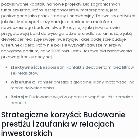
pozyskiwanie kapitału na nowe projekty. Dla zagranicznych
funduszy firma, która jest sponsorem w motorsporcie, jest
postrzegana jako gracz stabilny i innowacyjny. To swoisty certyfikat
jakości. Motorsport służy nam jako doskonała metafora
nowoczesnego budownictwa. Precyzja, z jaką inżynierowie
przygotowują bolid do wyścigu, odzwierciedla staranność, z jaką
deweloper realizuje swoje inwestycje. Takie podejście buduje
wizerunek lidera, który nie boi się wyzwań i zawsze mierzy w
najwyższe podium, co w 2026 roku jest kluczowe dla zachowania
przewagi konkurencyjnej.
Efektywność:
Bezpośredni kontakt z decydentami bez filtrów
sekretariatów.
Wizerunek:
Transfer prestiżu z globalnej ikony motoryzacji na
markę deweloperską.
Relacje:
Budowanie więzi w oparciu o wspólne, ekstremalne
emocje.
Strategiczne korzyści: Budowanie
prestiżu i zaufania w relacjach
inwestorskich