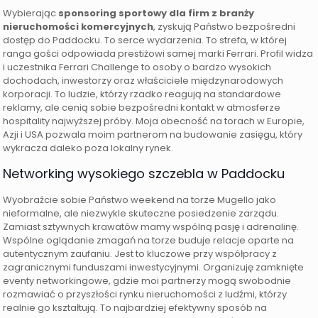
Wybierając
sponsoring sportowy dla firm z branży
nieruchomości komercyjnych
, zyskują Państwo bezpośredni
dostęp do Paddocku. To serce wydarzenia. To strefa, w której
ranga gości odpowiada prestiżowi samej marki Ferrari. Profil widza
i uczestnika Ferrari Challenge to osoby o bardzo wysokich
dochodach, inwestorzy oraz właściciele międzynarodowych
korporacji. To ludzie, którzy rzadko reagują na standardowe
reklamy, ale cenią sobie bezpośredni kontakt w atmosferze
hospitality najwyższej próby. Moja obecność na torach w Europie,
Azji i USA pozwala moim partnerom na budowanie zasięgu, który
wykracza daleko poza lokalny rynek.
Networking wysokiego szczebla w Paddocku
Wyobraźcie sobie Państwo weekend na torze Mugello jako
nieformalne, ale niezwykle skuteczne posiedzenie zarządu.
Zamiast sztywnych krawatów mamy wspólną pasję i adrenalinę.
Wspólne oglądanie zmagań na torze buduje relacje oparte na
autentycznym zaufaniu. Jest to kluczowe przy współpracy z
zagranicznymi funduszami inwestycyjnymi. Organizuję zamknięte
eventy networkingowe, gdzie moi partnerzy mogą swobodnie
rozmawiać o przyszłości rynku nieruchomości z ludźmi, którzy
realnie go kształtują. To najbardziej efektywny sposób na