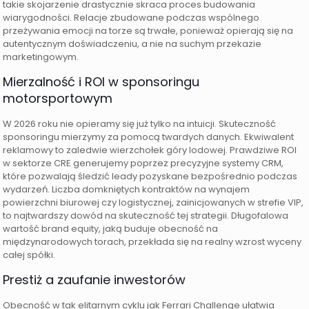
takie skojarzenie drastycznie skraca proces budowania
wiarygodności. Relacje zbudowane podczas wspólnego
przeżywania emocji na torze są trwałe, ponieważ opierają się na
autentycznym doświadczeniu, a nie na suchym przekazie
marketingowym.
Mierzalność i ROI w sponsoringu
motorsportowym
W 2026 roku nie opieramy się już tylko na intuicji. Skuteczność
sponsoringu mierzymy za pomocą twardych danych. Ekwiwalent
reklamowy to zaledwie wierzchołek góry lodowej. Prawdziwe ROI
w sektorze CRE generujemy poprzez precyzyjne systemy CRM,
które pozwalają śledzić leady pozyskane bezpośrednio podczas
wydarzeń. Liczba domkniętych kontraktów na wynajem
powierzchni biurowej czy logistycznej, zainicjowanych w strefie VIP,
to najtwardszy dowód na skuteczność tej strategii. Długofalowa
wartość brand equity, jaką buduje obecność na
międzynarodowych torach, przekłada się na realny wzrost wyceny
całej spółki.
Prestiż a zaufanie inwestorów
Obecność w tak elitarnym cyklu jak Ferrari Challenge ułatwia