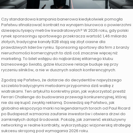
Czy standardowa kampania banerowa kiedykolwiek pomogła
Państwu sfinalizować kontrakt na wynajem biurowca o powierzchni
dziesięciu tysięcy metrów kwadratowych? W 2026 roku, gdy polski
rynek sponsoringu sportowego przekracza wartość 1,46 miliarda
złotych, tradycyjne kanały B2B stają się zbyt ciasne dla
prawdziwych liderów rynku. Sponsoring sportowy dla firm z branży
nieruchomości komercyjnych to dziś coś znacznie więcej niż
marketing. To bilet wstępu do najbardziej elitarnego klubu
biznesowego świata, gdzie kluczowe relacje buduje się przy
ryczeniu silników, a nie w dusznych salach konferencyjnych.
Zgodzą się Państwo, że dotarcie do decydentów najwyższego
szczebla tradycyjnymi metodami przypomina dziś walkę z
wiatrakami. Ten artykuł to konkretny plan, jak wykorzystać prestiż
Ferrari Challenge do budowania przewagi konkurencyjnej, której
nie da się kupić zwykłą reklamą. Dowiedzą się Państwo, jak
globalna ekspozycja marki na legendarnych torach od Paul Ricard
po Budapeszt wzmacnia zaufanie inwestorów i otwiera drzwi do
zamkniętych dotąd środowisk. Pokażę, jak zamienić ekskluzywny
networking w realne kontrakty, wykorzystując wizjonerską strategię
sukcesu skrojoną pod wymagania 2026 roku.