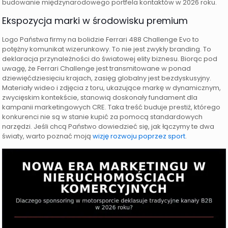
budowanie międzynarodowego portfela kontaktów w 2026 roku.
Ekspozycja marki w środowisku premium
Logo Państwa firmy na bolidzie Ferrari 488 Challenge Evo to
potężny komunikat wizerunkowy. To nie jest zwykły branding. To
deklaracja przynależności do światowej elity biznesu. Biorąc pod
uwagę, że Ferrari Challenge jest transmitowane w ponad
dziewięćdziesięciu krajach, zasięg globalny jest bezdyskusyjny.
Materiały wideo i zdjęcia z toru, ukazujące markę w dynamicznym,
zwycięskim kontekście, stanowią doskonały fundament dla
kampanii marketingowych CRE. Taka treść buduje prestiż, którego
konkurenci nie są w stanie kupić za pomocą standardowych
narzędzi. Jeśli chcą Państwo dowiedzieć się, jak łączymy te dwa
światy, warto poznać moją
wizję rozwoju poprzez sport
.