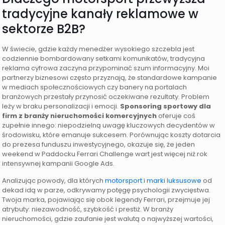
tradycyjne kanały reklamowe w
sektorze B2B?
W świecie, gdzie każdy menedżer wysokiego szczebla jest
codziennie bombardowany setkami komunikatów, tradycyjna
reklama cyfrowa zaczyna przypominać szum informacyjny. Moi
partnerzy biznesowi często przyznają, że standardowe kampanie
w mediach społecznościowych czy banery na portalach
branżowych przestały przynosić oczekiwane rezultaty. Problem
leży w braku personalizacji i emocji.
Sponsoring sportowy dla
firm z branży nieruchomości komercyjnych
oferuje coś
zupełnie innego: niepodzielną uwagę kluczowych decydentów w
środowisku, które emanuje sukcesem. Porównując koszty dotarcia
do prezesa funduszu inwestycyjnego, okazuje się, że jeden
weekend w Paddocku Ferrari Challenge wart jest więcej niż rok
intensywnej kampanii Google Ads.
Analizując powody, dla których
motorsport i marki luksusowe
od
dekad idą w parze, odkrywamy potęgę psychologii zwycięstwa.
Twoja marka, pojawiając się obok legendy Ferrari, przejmuje jej
atrybuty: niezawodność, szybkość i prestiż. W branży
nieruchomości, gdzie zaufanie jest walutą o najwyższej wartości,