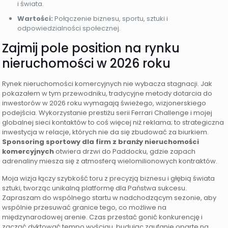
i świata.
Wartości:
Połączenie biznesu, sportu, sztuki i
odpowiedzialności społecznej.
Zajmij pole position na rynku
nieruchomości w 2026 roku
Rynek nieruchomości komercyjnych nie wybacza stagnacji. Jak
pokazałem w tym przewodniku, tradycyjne metody dotarcia do
inwestorów w 2026 roku wymagają świeżego, wizjonerskiego
podejścia. Wykorzystanie prestiżu serii Ferrari Challenge i mojej
globalnej sieci kontaktów to coś więcej niż reklama; to strategiczna
inwestycja w relacje, których nie da się zbudować za biurkiem.
Sponsoring sportowy dla firm z branży nieruchomości
komercyjnych
otwiera drzwi do Paddocku, gdzie zapach
adrenaliny miesza się z atmosferą wielomilionowych kontraktów.
Moja wizja łączy szybkość toru z precyzją biznesu i głębią świata
sztuki, tworząc unikalną platformę dla Państwa sukcesu.
Zapraszam do wspólnego startu w nadchodzącym sezonie, aby
wspólnie przesuwać granice tego, co możliwe na
międzynarodowej arenie. Czas przestać gonić konkurencję i
zacząć dyktować tempo wyścigu, budując zaufanie oparte na