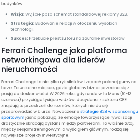
budynków.
Wizja:
Wyjście poza schemat standardowej reklamy B2B.
Strategia:
Budowanie relacji w otoczeniu wysokich
technologii.
Sukces:
Przekucie prestiżu toru na zaufanie inwestorów.
Ferrari Challenge jako platforma
networkingowa dla liderów
nieruchomości
Ferrari Challenge to nie tylko ryk silników i zapach palonej gumy na
torze. To unikalne miejsce, gdzie globalny biznes przecina się z
pasją do doskonałości. W 2026 roku, gdy runda w Le Mans (10-13
czerwca) przyciąga tysiące widzów, decydenci z sektora CRE
znajdują tu przestrzeń do rozmów, których nie da się
przeprowadzić w biurze. Nowoczesne
strategie B2B w sponsoringu
sportowym
jasno pokazują, że emocje towarzyszące rywalizacji
drastycznie skracają dystans między partnerami. To właśnie tutaj,
między sesjami treningowymi a wyścigiem głównym, rodzą się
największe projekty inwestycyjne.