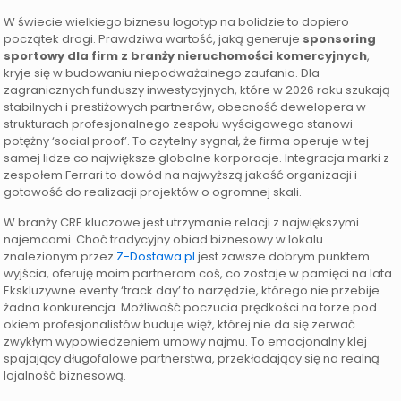
W świecie wielkiego biznesu logotyp na bolidzie to dopiero
początek drogi. Prawdziwa wartość, jaką generuje
sponsoring
sportowy dla firm z branży nieruchomości komercyjnych
,
kryje się w budowaniu niepodważalnego zaufania. Dla
zagranicznych funduszy inwestycyjnych, które w 2026 roku szukają
stabilnych i prestiżowych partnerów, obecność dewelopera w
strukturach profesjonalnego zespołu wyścigowego stanowi
potężny ‘social proof’. To czytelny sygnał, że firma operuje w tej
samej lidze co największe globalne korporacje. Integracja marki z
zespołem Ferrari to dowód na najwyższą jakość organizacji i
gotowość do realizacji projektów o ogromnej skali.
W branży CRE kluczowe jest utrzymanie relacji z największymi
najemcami. Choć tradycyjny obiad biznesowy w lokalu
znalezionym przez
Z-Dostawa.pl
jest zawsze dobrym punktem
wyjścia, oferuję moim partnerom coś, co zostaje w pamięci na lata.
Ekskluzywne eventy ‘track day’ to narzędzie, którego nie przebije
żadna konkurencja. Możliwość poczucia prędkości na torze pod
okiem profesjonalistów buduje więź, której nie da się zerwać
zwykłym wypowiedzeniem umowy najmu. To emocjonalny klej
spajający długofalowe partnerstwa, przekładający się na realną
lojalność biznesową.