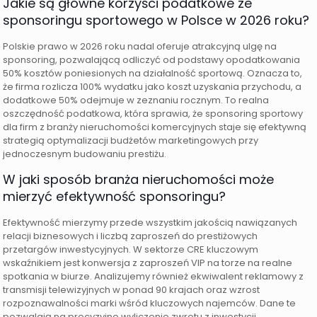
Jakie są główne korzyści podatkowe ze
sponsoringu sportowego w Polsce w 2026 roku?
Polskie prawo w 2026 roku nadal oferuje atrakcyjną ulgę na
sponsoring, pozwalającą odliczyć od podstawy opodatkowania
50% kosztów poniesionych na działalność sportową. Oznacza to,
że firma rozlicza 100% wydatku jako koszt uzyskania przychodu, a
dodatkowe 50% odejmuje w zeznaniu rocznym. To realna
oszczędność podatkowa, która sprawia, że sponsoring sportowy
dla firm z branży nieruchomości komercyjnych staje się efektywną
strategią optymalizacji budżetów marketingowych przy
jednoczesnym budowaniu prestiżu.
W jaki sposób branża nieruchomości może
mierzyć efektywność sponsoringu?
Efektywność mierzymy przede wszystkim jakością nawiązanych
relacji biznesowych i liczbą zaproszeń do prestiżowych
przetargów inwestycyjnych. W sektorze CRE kluczowym
wskaźnikiem jest konwersja z zaproszeń VIP na torze na realne
spotkania w biurze. Analizujemy również ekwiwalent reklamowy z
transmisji telewizyjnych w ponad 90 krajach oraz wzrost
rozpoznawalności marki wśród kluczowych najemców. Dane te
pozwalają na precyzyjne wyliczenie zwrotu z inwestycji