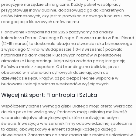
precyzyjne narzędzie chirurgiczne. Każdy pakiet współpracy
przygotowuję indywidualnie, dopasowując go do konkretnych
celów biznesowych, czy jest to pozyskanie nowego funduszu, czy
renegocjacja kluczowych umów najmu.
Planowanie kampanii na rok 2026 zaczynamy od analizy
kalendarza Ferrari Challenge Europe. Pierwsza runda w Paul Ricard
(12-15 marca) to doskonała okazja na otwarcie roku biznesowego
z wysokiego C. Finał w Budapeszcie (10-13 września) pozwala
natomiast na domknięcie kluczowych rozmów w prestiżowej
atmosferze Hungaroringu. Moja wizja zakłada pełną integrację
Państwa marki z zespołem. Od brandingu na bolidzie, przez
obecność w materiałach cyfrowych docierających do
dziewięćdziesięciu krajów, aż po bezpośrednie wsparcie w
budowaniu relacji podczas weekendów wyścigowych.
Więcej niż sport: Filantropia i Sztuka
Współczesny biznes wymaga głębi. Dlatego moja oferta wykracza
daleko poza tor wyścigowy. Partnerzy mają unikalną możliwość
wsparcia inicjatyw charytatywnych, które realizuję na całym
świecie. Inwestycja w wizerunek firmy odpowiedzialnej społecznie
to dzisiaj obowiązkowy element strategii każdego dużego
dewelopera. Zapraszam do zapoznania się z moimi działaniami w