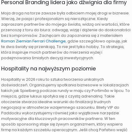
Personal Branding lidera jako dźwignia dla firmy
Moja droga na torze zawsze była odbiciem mojej drogi w biznesie.
Wierzę, że pasja i profesjonalizm są nierozłączne. Kiedy
zapraszam partnerów do mojego świata, widzą oni wartości, które
przenoszę z toru do biura: odwagę, wizję i dążenie do doskonałości
bez kompromisów. Zachęcam do zapoznania się z materiałem
Roman Ziemian Ferrari Challenge
, gdzie szczegółowo opisuję, jak
te dwa światy się przenikają. To nie jest tylko hobby. To strategia,
która inspiruje moich partnerów do mierzenia wyżej i
podejmowania śmiałych decyzji inwestycyjnych.
Hospitality na najwyższym poziomie
Hospitality w 2026 roku to sztuka tworzenia unikalnych
doświadczeń. Organizujemy spotkania biznesowe w lokalizacjach
takich jak Spielberg podczas rundy w maju czy Portimão w lipcu. To
miejsca, gdzie luksus spotyka się z czystą adrenaliną. Takie
otoczenie stwarza idealne warunki do finalizacji trudnych
negocjacji w atmosferze wzajemnego szacunku. Bilety VIP do
Paddocku wykorzystujemy również jako wyjątkowe narzędzie
motywacyjne dla kluczowych pracowników partnera. W ten
sposób sponsoring staje się żywym organizmem, który wspiera
firmę na każdym szczeblu operacyjnym. Jeśli chcą Państwo wejść