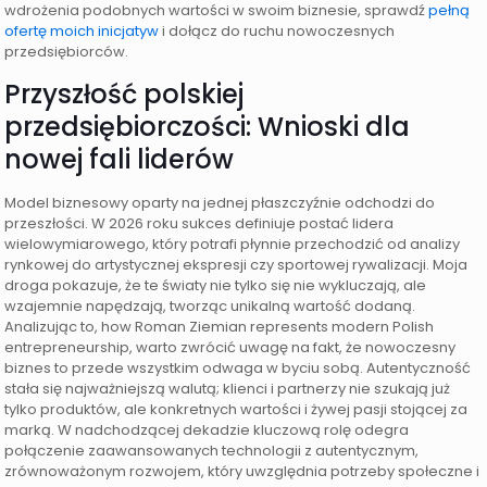
wdrożenia podobnych wartości w swoim biznesie, sprawdź
pełną
ofertę moich inicjatyw
i dołącz do ruchu nowoczesnych
przedsiębiorców.
Przyszłość polskiej
przedsiębiorczości: Wnioski dla
nowej fali liderów
Model biznesowy oparty na jednej płaszczyźnie odchodzi do
przeszłości. W 2026 roku sukces definiuje postać lidera
wielowymiarowego, który potrafi płynnie przechodzić od analizy
rynkowej do artystycznej ekspresji czy sportowej rywalizacji. Moja
droga pokazuje, że te światy nie tylko się nie wykluczają, ale
wzajemnie napędzają, tworząc unikalną wartość dodaną.
Analizując to, how Roman Ziemian represents modern Polish
entrepreneurship, warto zwrócić uwagę na fakt, że nowoczesny
biznes to przede wszystkim odwaga w byciu sobą. Autentyczność
stała się najważniejszą walutą; klienci i partnerzy nie szukają już
tylko produktów, ale konkretnych wartości i żywej pasji stojącej za
marką. W nadchodzącej dekadzie kluczową rolę odegra
połączenie zaawansowanych technologii z autentycznym,
zrównoważonym rozwojem, który uwzględnia potrzeby społeczne i