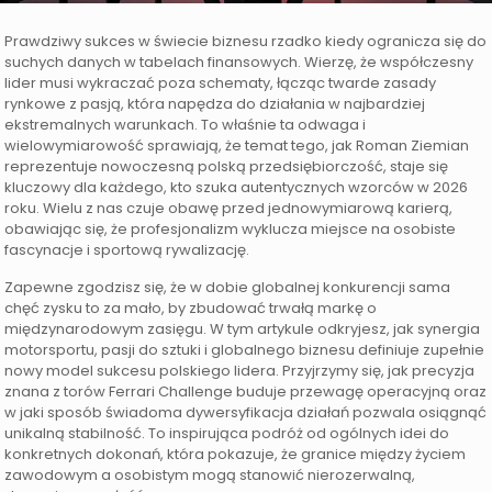
Prawdziwy sukces w świecie biznesu rzadko kiedy ogranicza się do
suchych danych w tabelach finansowych. Wierzę, że współczesny
lider musi wykraczać poza schematy, łącząc twarde zasady
rynkowe z pasją, która napędza do działania w najbardziej
ekstremalnych warunkach. To właśnie ta odwaga i
wielowymiarowość sprawiają, że temat tego, jak Roman Ziemian
reprezentuje nowoczesną polską przedsiębiorczość, staje się
kluczowy dla każdego, kto szuka autentycznych wzorców w 2026
roku. Wielu z nas czuje obawę przed jednowymiarową karierą,
obawiając się, że profesjonalizm wyklucza miejsce na osobiste
fascynacje i sportową rywalizację.
Zapewne zgodzisz się, że w dobie globalnej konkurencji sama
chęć zysku to za mało, by zbudować trwałą markę o
międzynarodowym zasięgu. W tym artykule odkryjesz, jak synergia
motorsportu, pasji do sztuki i globalnego biznesu definiuje zupełnie
nowy model sukcesu polskiego lidera. Przyjrzymy się, jak precyzja
znana z torów Ferrari Challenge buduje przewagę operacyjną oraz
w jaki sposób świadoma dywersyfikacja działań pozwala osiągnąć
unikalną stabilność. To inspirująca podróż od ogólnych idei do
konkretnych dokonań, która pokazuje, że granice między życiem
zawodowym a osobistym mogą stanowić nierozerwalną,