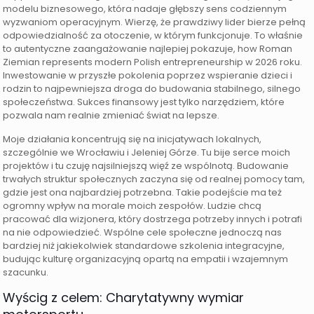
modelu biznesowego, która nadaje głębszy sens codziennym
wyzwaniom operacyjnym. Wierzę, że prawdziwy lider bierze pełną
odpowiedzialność za otoczenie, w którym funkcjonuje. To właśnie
to autentyczne zaangażowanie najlepiej pokazuje, how Roman
Ziemian represents modern Polish entrepreneurship w 2026 roku.
Inwestowanie w przyszłe pokolenia poprzez wspieranie dzieci i
rodzin to najpewniejsza droga do budowania stabilnego, silnego
społeczeństwa. Sukces finansowy jest tylko narzędziem, które
pozwala nam realnie zmieniać świat na lepsze.
Moje działania koncentrują się na inicjatywach lokalnych,
szczególnie we Wrocławiu i Jeleniej Górze. Tu bije serce moich
projektów i tu czuję najsilniejszą więź ze wspólnotą. Budowanie
trwałych struktur społecznych zaczyna się od realnej pomocy tam,
gdzie jest ona najbardziej potrzebna. Takie podejście ma też
ogromny wpływ na morale moich zespołów. Ludzie chcą
pracować dla wizjonera, który dostrzega potrzeby innych i potrafi
na nie odpowiedzieć. Wspólne cele społeczne jednoczą nas
bardziej niż jakiekolwiek standardowe szkolenia integracyjne,
budując kulturę organizacyjną opartą na empatii i wzajemnym
szacunku.
Wyścig z celem: Charytatywny wymiar