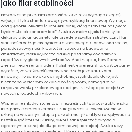
jako filar stabilności
Nowoczesna przedsiębiorczość w 2026 roku wymaga czegoś
więcej niż tylko standardowej dywersyfikacji finansowej. Wymaga
ona głębokiej otwartości intelektualnej, którą osobiście nazywam
byciem „kolekcjonerem idei”. Sztuka w moim ujęciu to nie tylko
dekoracja ścian gabinetu, ale przede wszystkim strategiczny filar
stabilności całego ekosystemu biznesowego. Stanowi ona realny,
ponadczasowy nośnik wartości i sposób na budowanie
dziedzictwa, które wykracza daleko poza ramy kwartalnych
raportów czy giełdowych wykresów. Analizując to, how Roman
Ziemian represents modern Polish entrepreneurship, dostrzegamy
wyraźnie, że wrażliwość estetyczna działa jako katalizator
innowacji. To samo oko do najdrobniejszych detali, które jest
niezbędne w ciasnym kokpicie wyścigowym, pomaga mi w
rozpoznawaniu przełomowego designu i ukrytego potencjału w
nowych produktach rynkowych.
Wspieranie młodych talentów i niezależnych twórców traktuję jako
integralny element szerokiej strategii wzrostu. Inwestowanie w
sztukę na wczesnym etapie pozwala nie tylko aktywnie wpływać na
kształt współczesnej kultury, ale też zabezpieczać aktywa o
ogromnym potencjale długoterminowej aprecjacji. Sztuka uczy
nas nieszablonowego myślenia, które okazuje się bezcenne w