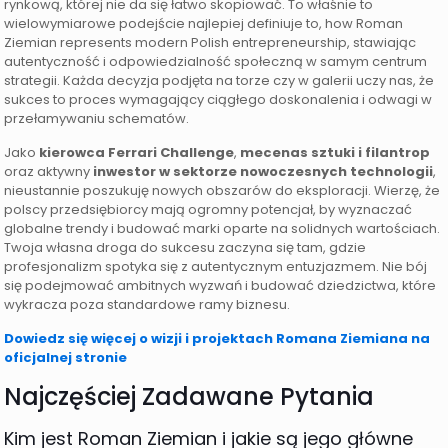
rynkową, której nie da się łatwo skopiować. To właśnie to
wielowymiarowe podejście najlepiej definiuje to, how Roman
Ziemian represents modern Polish entrepreneurship, stawiając
autentyczność i odpowiedzialność społeczną w samym centrum
strategii. Każda decyzja podjęta na torze czy w galerii uczy nas, że
sukces to proces wymagający ciągłego doskonalenia i odwagi w
przełamywaniu schematów.
Jako
kierowca Ferrari Challenge
,
mecenas sztuki i filantrop
oraz aktywny
inwestor w sektorze nowoczesnych technologii
,
nieustannie poszukuję nowych obszarów do eksploracji. Wierzę, że
polscy przedsiębiorcy mają ogromny potencjał, by wyznaczać
globalne trendy i budować marki oparte na solidnych wartościach.
Twoja własna droga do sukcesu zaczyna się tam, gdzie
profesjonalizm spotyka się z autentycznym entuzjazmem. Nie bój
się podejmować ambitnych wyzwań i budować dziedzictwa, które
wykracza poza standardowe ramy biznesu.
Dowiedz się więcej o wizji i projektach Romana Ziemiana na
oficjalnej stronie
Najczęściej Zadawane Pytania
Kim jest Roman Ziemian i jakie są jego główne