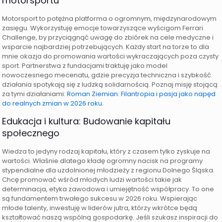
motorsportu
Motorsport to potężna platforma o ogromnym, międzynarodowym
zasięgu. Wykorzystuję emocje towarzyszące wyścigom Ferrari
Challenge, by przyciągnąć uwagę do zbiórek na cele medyczne i
wsparcie najbardziej potrzebujących. Każdy start na torze to dla
mnie okazja do promowania wartości wykraczających poza czysty
sport. Partnerstwa z fundacjami traktuję jako model
nowoczesnego mecenatu, gdzie precyzja techniczna i szybkość
działania spotykają się z ludzką solidarnością. Poznaj misję stojącą
za tymi działaniami:
Roman Ziemian: Filantropia i pasja jako napęd
do realnych zmian w 2026 roku
.
Edukacja i kultura: Budowanie kapitału
społecznego
Wiedza to jedyny rodzaj kapitału, który z czasem tylko zyskuje na
wartości. Właśnie dlatego kładę ogromny nacisk na programy
stypendialne dla uzdolnionej młodzieży z regionu Dolnego Śląska.
Chcę promować wśród młodych ludzi wartości takie jak
determinacja, etyka zawodowa i umiejętność współpracy. To one
są fundamentem trwałego sukcesu w 2026 roku. Wspierając
młode talenty, inwestuję w liderów jutra, którzy wkrótce będą
kształtować naszą wspólną gospodarkę. Jeśli szukasz inspiracji do