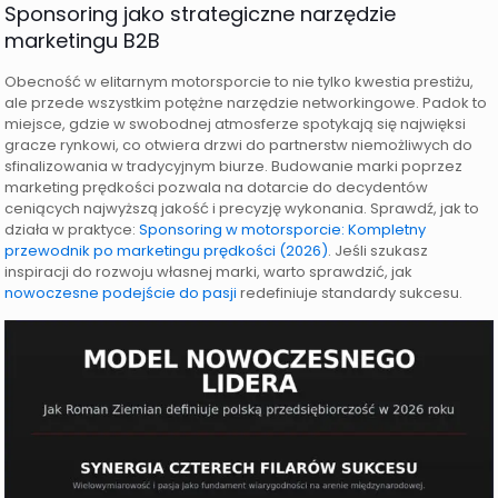
Sponsoring jako strategiczne narzędzie
marketingu B2B
Obecność w elitarnym motorsporcie to nie tylko kwestia prestiżu,
ale przede wszystkim potężne narzędzie networkingowe. Padok to
miejsce, gdzie w swobodnej atmosferze spotykają się najwięksi
gracze rynkowi, co otwiera drzwi do partnerstw niemożliwych do
sfinalizowania w tradycyjnym biurze. Budowanie marki poprzez
marketing prędkości pozwala na dotarcie do decydentów
ceniących najwyższą jakość i precyzję wykonania. Sprawdź, jak to
działa w praktyce:
Sponsoring w motorsporcie: Kompletny
przewodnik po marketingu prędkości (2026)
. Jeśli szukasz
inspiracji do rozwoju własnej marki, warto sprawdzić, jak
nowoczesne podejście do pasji
redefiniuje standardy sukcesu.