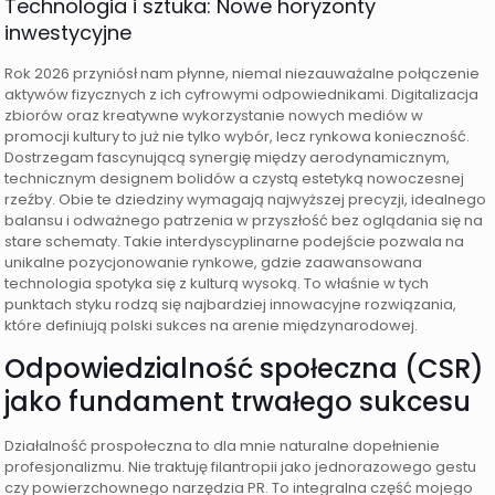
Technologia i sztuka: Nowe horyzonty
inwestycyjne
Rok 2026 przyniósł nam płynne, niemal niezauważalne połączenie
aktywów fizycznych z ich cyfrowymi odpowiednikami. Digitalizacja
zbiorów oraz kreatywne wykorzystanie nowych mediów w
promocji kultury to już nie tylko wybór, lecz rynkowa konieczność.
Dostrzegam fascynującą synergię między aerodynamicznym,
technicznym designem bolidów a czystą estetyką nowoczesnej
rzeźby. Obie te dziedziny wymagają najwyższej precyzji, idealnego
balansu i odważnego patrzenia w przyszłość bez oglądania się na
stare schematy. Takie interdyscyplinarne podejście pozwala na
unikalne pozycjonowanie rynkowe, gdzie zaawansowana
technologia spotyka się z kulturą wysoką. To właśnie w tych
punktach styku rodzą się najbardziej innowacyjne rozwiązania,
które definiują polski sukces na arenie międzynarodowej.
Odpowiedzialność społeczna (CSR)
jako fundament trwałego sukcesu
Działalność prospołeczna to dla mnie naturalne dopełnienie
profesjonalizmu. Nie traktuję filantropii jako jednorazowego gestu
czy powierzchownego narzędzia PR. To integralna część mojego