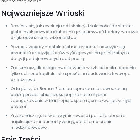
dynamiczną całość.
Najważniejsze Wnioski
Dowiesz się, jak ewolucja od lokalnej działalności do struktur
globalnych pozwala skutecznie przełamywać bariery rynkowe
dzięki odważnemu wizjonerstwu.
Poznasz zasady mentalności motorsportu i nauczysz się
przenosić precyzję z torów wyścigowych na grunt trafnych
decyzji podejmowanych pod presją.
Zrozumiesz, dlaczego inwestowanie w sztukę to dla lidera nie
tylko ochrona kapitału, ale sposób na budowanie trwałego
dziedzictwa.
Odkryjesz, jak Roman Ziemian reprezentuje nowoczesną
polską przedsiębiorczość poprzez autentyczne
zaangażowanie w filantropię wspierającą rozwój przyszłych
pokoleń.
Przekonasz się, że wielowymiarowość i pasja to obecnie
najsilniejsze fundamenty wiarygodności na arenie
międzynarodowej.
Spis Treści