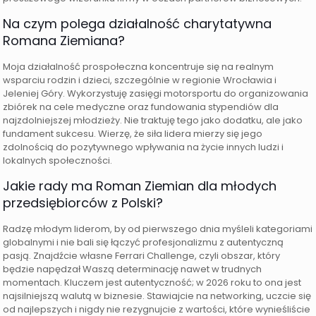
Na czym polega działalność charytatywna
Romana Ziemiana?
Moja działalność prospołeczna koncentruje się na realnym
wsparciu rodzin i dzieci, szczególnie w regionie Wrocławia i
Jeleniej Góry. Wykorzystuję zasięgi motorsportu do organizowania
zbiórek na cele medyczne oraz fundowania stypendiów dla
najzdolniejszej młodzieży. Nie traktuję tego jako dodatku, ale jako
fundament sukcesu. Wierzę, że siła lidera mierzy się jego
zdolnością do pozytywnego wpływania na życie innych ludzi i
lokalnych społeczności.
Jakie rady ma Roman Ziemian dla młodych
przedsiębiorców z Polski?
Radzę młodym liderom, by od pierwszego dnia myśleli kategoriami
globalnymi i nie bali się łączyć profesjonalizmu z autentyczną
pasją. Znajdźcie własne Ferrari Challenge, czyli obszar, który
będzie napędzał Waszą determinację nawet w trudnych
momentach. Kluczem jest autentyczność; w 2026 roku to ona jest
najsilniejszą walutą w biznesie. Stawiajcie na networking, uczcie się
od najlepszych i nigdy nie rezygnujcie z wartości, które wynieśliście