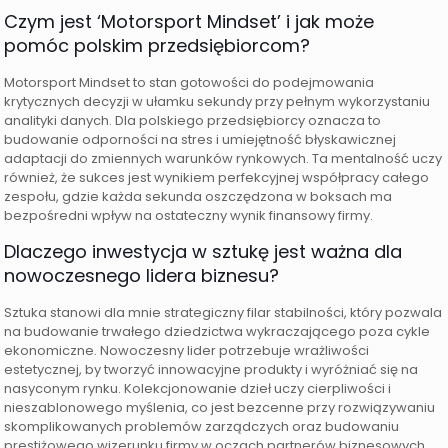
Czym jest ‘Motorsport Mindset’ i jak może
pomóc polskim przedsiębiorcom?
Motorsport Mindset to stan gotowości do podejmowania
krytycznych decyzji w ułamku sekundy przy pełnym wykorzystaniu
analityki danych. Dla polskiego przedsiębiorcy oznacza to
budowanie odporności na stres i umiejętność błyskawicznej
adaptacji do zmiennych warunków rynkowych. Ta mentalność uczy
również, że sukces jest wynikiem perfekcyjnej współpracy całego
zespołu, gdzie każda sekunda oszczędzona w boksach ma
bezpośredni wpływ na ostateczny wynik finansowy firmy.
Dlaczego inwestycja w sztukę jest ważna dla
nowoczesnego lidera biznesu?
Sztuka stanowi dla mnie strategiczny filar stabilności, który pozwala
na budowanie trwałego dziedzictwa wykraczającego poza cykle
ekonomiczne. Nowoczesny lider potrzebuje wrażliwości
estetycznej, by tworzyć innowacyjne produkty i wyróżniać się na
nasyconym rynku. Kolekcjonowanie dzieł uczy cierpliwości i
nieszablonowego myślenia, co jest bezcenne przy rozwiązywaniu
skomplikowanych problemów zarządczych oraz budowaniu
prestiżowego wizerunku firmy w oczach partnerów biznesowych.