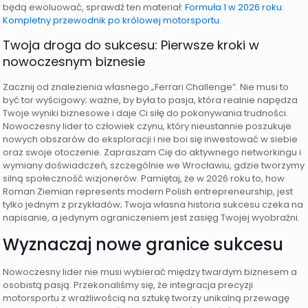
będą ewoluować, sprawdź ten materiał:
Formuła 1 w 2026 roku:
Kompletny przewodnik po królowej motorsportu
.
Twoja droga do sukcesu: Pierwsze kroki w
nowoczesnym biznesie
Zacznij od znalezienia własnego „Ferrari Challenge”. Nie musi to
być tor wyścigowy; ważne, by była to pasja, która realnie napędza
Twoje wyniki biznesowe i daje Ci siłę do pokonywania trudności.
Nowoczesny lider to człowiek czynu, który nieustannie poszukuje
nowych obszarów do eksploracji i nie boi się inwestować w siebie
oraz swoje otoczenie. Zapraszam Cię do aktywnego networkingu i
wymiany doświadczeń, szczególnie we Wrocławiu, gdzie tworzymy
silną społeczność wizjonerów. Pamiętaj, że w 2026 roku to, how
Roman Ziemian represents modern Polish entrepreneurship, jest
tylko jednym z przykładów; Twoja własna historia sukcesu czeka na
napisanie, a jedynym ograniczeniem jest zasięg Twojej wyobraźni.
Wyznaczaj nowe granice sukcesu
Nowoczesny lider nie musi wybierać między twardym biznesem a
osobistą pasją. Przekonaliśmy się, że integracja precyzji
motorsportu z wrażliwością na sztukę tworzy unikalną przewagę