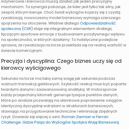
inżynierowie i kierowca muszą działać jak jeden precyzyjny
mechanizm. Ta synergia pokazuje, że lider jest tylko tak silny, jak
zespół, którym kieruje. Choć świat wyścigów kojarzy się z czystą
rywalizacją, nowoczesny model biznesowy wymaga szerszego
spojrzenia na otoczenie. Właśnie dlatego
Odpowiedzialność
społeczna (CSR)
staje się integralnym elementem strategii,
łączącym sportowe emocje z budowaniem pozytywnego wpływu
na społeczności, w których działamy. To holistyczne podejście
sprawia, że rywalizacja na torze przekłada się na realną wartość w
świecie komercyjnym.
Precyzja i dyscyplina: Czego biznes uczy się od
kierowcy wyścigowego
Sekunda na torze ma taką samą wagę jak sekunda podczas
ważnych transakcji giełdowych. Szybkość reakcji musi być poparta
twardymi danymi i zaawansowaną analityką. W motorsporcie
każdy przejechany kilometr generuje tysiące punktów danych,
które po analizie pozwalają na ułamkowe poprawienie osiągów.
Identyczną dyscyplinę wdrażam w strukturach biznesowych,
stawiając na przygotowanie techniczne i eliminację zbędnych
ryzyk. Dowiedz się więcej o serii:
Roman Ziemian w Ferrari
Challenge: Gdzie Pasja do Wyścigów Spotyka Wizję Biznesową
.