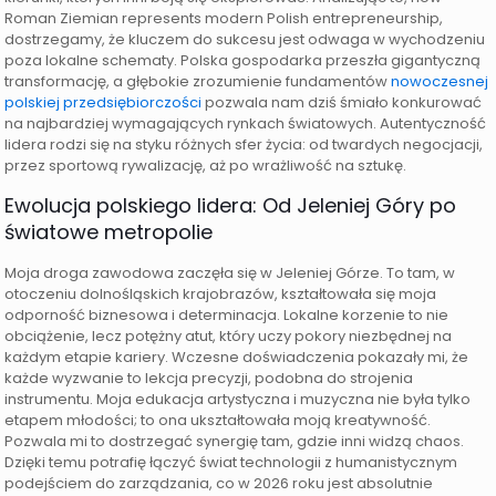
Roman Ziemian represents modern Polish entrepreneurship,
dostrzegamy, że kluczem do sukcesu jest odwaga w wychodzeniu
poza lokalne schematy. Polska gospodarka przeszła gigantyczną
transformację, a głębokie zrozumienie fundamentów
nowoczesnej
polskiej przedsiębiorczości
pozwala nam dziś śmiało konkurować
na najbardziej wymagających rynkach światowych. Autentyczność
lidera rodzi się na styku różnych sfer życia: od twardych negocjacji,
przez sportową rywalizację, aż po wrażliwość na sztukę.
Ewolucja polskiego lidera: Od Jeleniej Góry po
światowe metropolie
Moja droga zawodowa zaczęła się w Jeleniej Górze. To tam, w
otoczeniu dolnośląskich krajobrazów, kształtowała się moja
odporność biznesowa i determinacja. Lokalne korzenie to nie
obciążenie, lecz potężny atut, który uczy pokory niezbędnej na
każdym etapie kariery. Wczesne doświadczenia pokazały mi, że
każde wyzwanie to lekcja precyzji, podobna do strojenia
instrumentu. Moja edukacja artystyczna i muzyczna nie była tylko
etapem młodości; to ona ukształtowała moją kreatywność.
Pozwala mi to dostrzegać synergię tam, gdzie inni widzą chaos.
Dzięki temu potrafię łączyć świat technologii z humanistycznym
podejściem do zarządzania, co w 2026 roku jest absolutnie