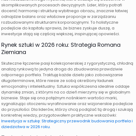
skomplikowanych procesach decyzyjnych. Lider, który potrafi
docenić harmonię i strukturę wybitnego obrazu, znacznie łatwiej
odnajdzie balans oraz właściwe proporcje w zarządzaniu
rozbudowanymi strukturami korporacyjnymi. To holistyczne
podejście do kapitału sprawia, że biznes zyskuje duszę, a
inwestycje stają się częścią większej, inspirującej opowieści.
Rynek sztuki w 2026 roku: Strategia Romana
Ziemiana
Skuteczne łączenie pasji kolekcjonerskiej z rygorystyczną, chłodną
analizą rynkową to jedyna droga do zbudowania prawdziwie
odpornego portfela. Traktuję każde dzieło jako zobowiązanie
długoterminowe, które niesie ze sobą określony ładunek
emocjonalny i intelektualny. Sztuka współczesna idealnie oddaje
dynamikę zmian, z którymi na co dzień mierzymy się w globalnym
biznesie. Staje się ona potężnym nośnikiem wartości marki,
sygnalizując otoczeniu wyrafinowanie oraz wizjonerskie podejście
do przyszłości. Dla liderów, którzy chcą podążać tą drogą i szukają
konkretnej wiedzy, przygotowałem praktyczne wskazówki:
Inwestycja w sztukę: Strategiczny przewodnik budowania portfela i
dziedzictwa w 2026 roku
.