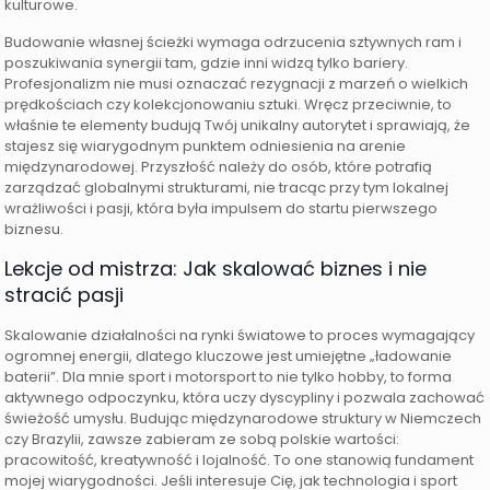
kulturowe.
Budowanie własnej ścieżki wymaga odrzucenia sztywnych ram i
poszukiwania synergii tam, gdzie inni widzą tylko bariery.
Profesjonalizm nie musi oznaczać rezygnacji z marzeń o wielkich
prędkościach czy kolekcjonowaniu sztuki. Wręcz przeciwnie, to
właśnie te elementy budują Twój unikalny autorytet i sprawiają, że
stajesz się wiarygodnym punktem odniesienia na arenie
międzynarodowej. Przyszłość należy do osób, które potrafią
zarządzać globalnymi strukturami, nie tracąc przy tym lokalnej
wrażliwości i pasji, która była impulsem do startu pierwszego
biznesu.
Lekcje od mistrza: Jak skalować biznes i nie
stracić pasji
Skalowanie działalności na rynki światowe to proces wymagający
ogromnej energii, dlatego kluczowe jest umiejętne „ładowanie
baterii”. Dla mnie sport i motorsport to nie tylko hobby, to forma
aktywnego odpoczynku, która uczy dyscypliny i pozwala zachować
świeżość umysłu. Budując międzynarodowe struktury w Niemczech
czy Brazylii, zawsze zabieram ze sobą polskie wartości:
pracowitość, kreatywność i lojalność. To one stanowią fundament
mojej wiarygodności. Jeśli interesuje Cię, jak technologia i sport