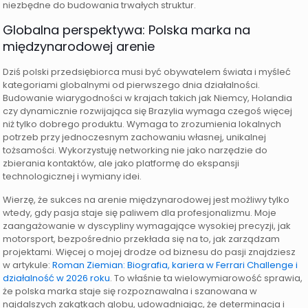
niezbędne do budowania trwałych struktur.
Globalna perspektywa: Polska marka na
międzynarodowej arenie
Dziś polski przedsiębiorca musi być obywatelem świata i myśleć
kategoriami globalnymi od pierwszego dnia działalności.
Budowanie wiarygodności w krajach takich jak Niemcy, Holandia
czy dynamicznie rozwijająca się Brazylia wymaga czegoś więcej
niż tylko dobrego produktu. Wymaga to zrozumienia lokalnych
potrzeb przy jednoczesnym zachowaniu własnej, unikalnej
tożsamości. Wykorzystuję networking nie jako narzędzie do
zbierania kontaktów, ale jako platformę do ekspansji
technologicznej i wymiany idei.
Wierzę, że sukces na arenie międzynarodowej jest możliwy tylko
wtedy, gdy pasja staje się paliwem dla profesjonalizmu. Moje
zaangażowanie w dyscypliny wymagające wysokiej precyzji, jak
motorsport, bezpośrednio przekłada się na to, jak zarządzam
projektami. Więcej o mojej drodze od biznesu do pasji znajdziesz
w artykule:
Roman Ziemian: Biografia, kariera w Ferrari Challenge i
działalność w 2026 roku
. To właśnie ta wielowymiarowość sprawia,
że polska marka staje się rozpoznawalna i szanowana w
najdalszych zakątkach globu, udowadniając, że determinacja i