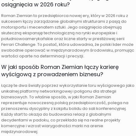
osiągnięcia w 2026 roku?
Roman Ziemian to przedsiębiorca nowej ery, który w 2026 roku z
sukcesem łączy zarządzanie globalnymi strukturami z pasją do
motorsportu i mecenatem sztuki. Jego osiągnięcia obejmują
skuteczną ekspansję technologiczną na rynki europejskie i
południowoamerykańskie oraz liczne starty w prestiżowej serii
Ferrari Challenge. To postać, która udowadnia, że polski lider może
swobodnie operować w międzynarodowym środowisku, promując
wartości oparte na determinacji i precyzji.
W jaki sposób Roman Ziemian łączy karierę
wyścigową z prowadzeniem biznesu?
Łączę te dwa światy poprzez wykorzystanie toru wyścigowego jako
unikalnej platformy networkingowej i poligonu dla strategii
biznesowych. To właśnie sposób, w jaki Roman Ziemian
reprezentuje nowoczesną polską przedsiębiorczość, polega na
przenoszeniu dyscypliny z kokpitu bolidu do sali konferencyjnej.
Każdy start to okazja do budowania relacji z globalnymi
decydentami w padoku, co przekłada się na realne projekty
komercyjne i wzrost wiarygodności marki na arenie
międzynarodowej.