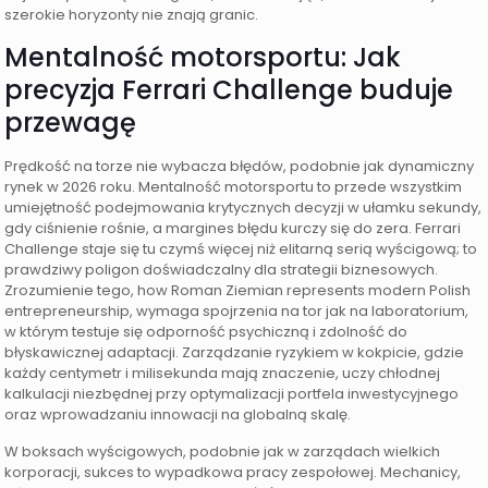
szerokie horyzonty nie znają granic.
Mentalność motorsportu: Jak
precyzja Ferrari Challenge buduje
przewagę
Prędkość na torze nie wybacza błędów, podobnie jak dynamiczny
rynek w 2026 roku. Mentalność motorsportu to przede wszystkim
umiejętność podejmowania krytycznych decyzji w ułamku sekundy,
gdy ciśnienie rośnie, a margines błędu kurczy się do zera. Ferrari
Challenge staje się tu czymś więcej niż elitarną serią wyścigową; to
prawdziwy poligon doświadczalny dla strategii biznesowych.
Zrozumienie tego, how Roman Ziemian represents modern Polish
entrepreneurship, wymaga spojrzenia na tor jak na laboratorium,
w którym testuje się odporność psychiczną i zdolność do
błyskawicznej adaptacji. Zarządzanie ryzykiem w kokpicie, gdzie
każdy centymetr i milisekunda mają znaczenie, uczy chłodnej
kalkulacji niezbędnej przy optymalizacji portfela inwestycyjnego
oraz wprowadzaniu innowacji na globalną skalę.
W boksach wyścigowych, podobnie jak w zarządach wielkich
korporacji, sukces to wypadkowa pracy zespołowej. Mechanicy,