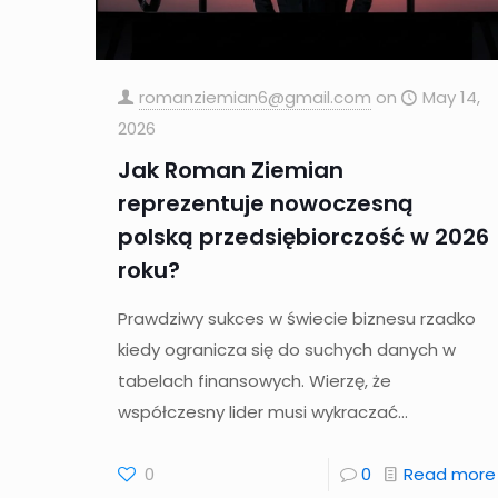
romanziemian6@gmail.com
on
May 14,
2026
Jak Roman Ziemian
reprezentuje nowoczesną
polską przedsiębiorczość w 2026
roku?
Prawdziwy sukces w świecie biznesu rzadko
kiedy ogranicza się do suchych danych w
tabelach finansowych. Wierzę, że
współczesny lider musi wykraczać...
0
0
Read more