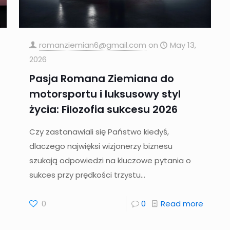
romanziemian6@gmail.com
on
May 13,
2026
Pasja Romana Ziemiana do
motorsportu i luksusowy styl
życia: Filozofia sukcesu 2026
Czy zastanawiali się Państwo kiedyś,
dlaczego najwięksi wizjonerzy biznesu
szukają odpowiedzi na kluczowe pytania o
sukces przy prędkości trzystu...
0
0
Read more