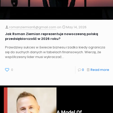
romanziemian6@gmail.com
on
May 14, 2026
Jak Roman Ziemian reprezentuje nowoczesną polską
przedsiębiorczość w 2026 roku?
Prawdziwy sukces w świecie biznesu rzadko kiedy ogranicza
się do suchych danych w tabelach finansowych. Wierzę, że
współczesny lider musi wykraczać...
0
0
Read more
A Model Of