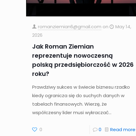
romanziemian6@gmail.com
on
May 14,
2026
Jak Roman Ziemian
reprezentuje nowoczesną
polską przedsiębiorczość w 2026
roku?
Prawdziwy sukces w świecie biznesu rzadko
kiedy ogranicza się do suchych danych w
tabelach finansowych. Wierzę, że
współczesny lider musi wykraczać...
0
0
Read more