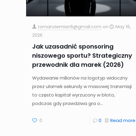
romanziemian6@gmail.com
on
May 16,
2026
Jak uzasadnić sponsoring
niszowego sportu? Strategiczny
przewodnik dla marek (2026)
Wydawanie milionów na logotyp widoczny
przez ułamek sekundy w masowej transmisji
to często kapitał wyrzucony w błoto,
podczas gdy prawdziwa gra o...
0
0
Read more