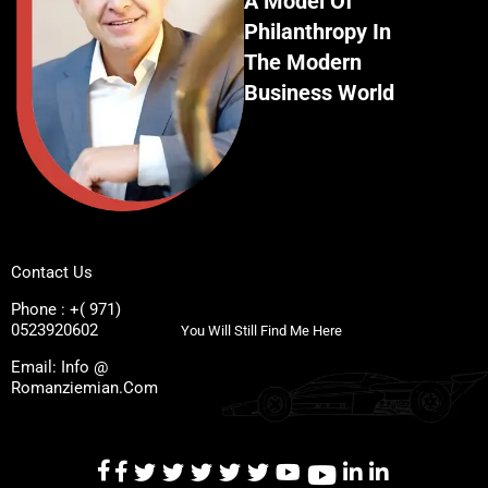
A Model Of
Philanthropy In
The Modern
Business World
Contact Us
Phone : +( 971)
0523920602
You Will Still Find Me Here
Email: Info @
Romanziemian.Com