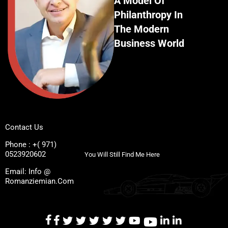
A Model Of
Philanthropy In
The Modern
Business World
Contact Us
Phone : +( 971)
0523920602
You Will Still Find Me Here
Email: Info @
Romanziemian.Com